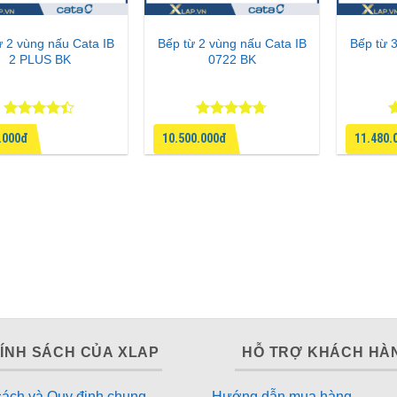
ừ 2 vùng nấu Cata IB
Bếp từ 2 vùng nấu Cata IB
Bếp từ 
2 PLUS BK
0722 BK
Được xếp
Được xếp
Đ
.000đ
10.500.000đ
11.480.
hạng
4.33
hạng
4.67
h
5 sao
5 sao
5
ÍNH SÁCH CỦA XLAP
HỖ TRỢ KHÁCH HÀ
sách và Quy định chung
Hướng dẫn mua hàng