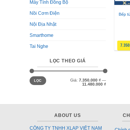
Máy Tính Đồng Bộ
Nồi Cơm Điện
Bếp t
Nội Địa Nhật
Smarthome
7.350
Tai Nghe
LỌC THEO GIÁ
Giá
Giá
Giá:
7.350.000 ₫
—
LỌC
tối
tối
11.480.000 ₫
thiểu
đa
ABOUT US
CH
CÔNG TY TNHH XLAP VIỆT NAM
Chính 