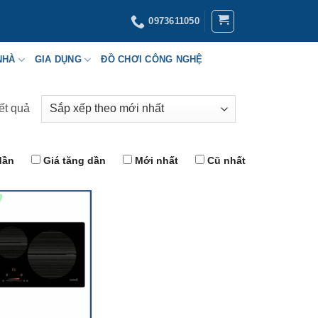
0973611050
NHÀ
GIA DỤNG
ĐỒ CHƠI CÔNG NGHỆ
kết quả
Đã
sắp
xếp
dần
Giá tăng dần
Mới nhất
Cũ nhất
theo
mới
nhất