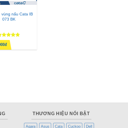
3 vùng nấu Cata IB
073 BK
ược xếp
000đ
ạng
4.67
 sao
NG
THƯƠNG HIỆU NỔI BẬT
Aqara
Asus
Cata
Cuckoo
Dell