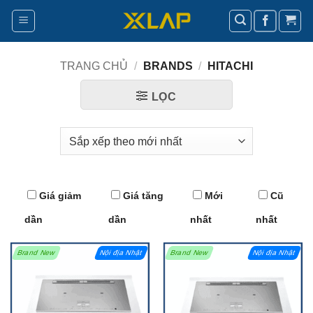
Bỏ
qua
nội
dung
TRANG CHỦ
/
BRANDS
/
HITACHI
LỌC
Giá giảm
Giá tăng
Mới
Cũ
dần
dần
nhất
nhất
Brand New
Nội địa Nhật
Brand New
Nội địa Nhật