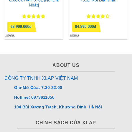
GXCC67V-H 670L [Nội Địa
735L [Nội Địa Nhật]
Nhật]
Được xếp
Được xếp
68.900.000đ
84.890.000đ
hạng
4.83
hạng
4.4
5 sao
5 sao
ABOUT US
CÔNG TY TNHH XLAP VIỆT NAM
Giờ Mở Cửa: 7:30-22:00
Hotline: 0973611050
104 Bùi Xương Trạch, Khương Đình, Hà Nội
CHÍNH SÁCH CỦA XLAP