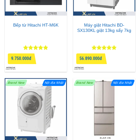
Bếp từ Hitachi HT-M6K
Máy giặt Hitachi BD-
SX130KL giặt 13kg sấy 7kg
Được xếp
Được xếp
9.750.000đ
56.890.000đ
hạng
4.75
hạng
5
5
5 sao
sao
Brand New
Nội địa Nhật
Brand New
Nội địa Nhật