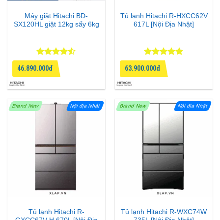
Máy giặt Hitachi BD-
Tủ lạnh Hitachi R-HXCC62V
SX120HL giặt 12kg sấy 6kg
617L [Nội Địa Nhật]
Được xếp
Được xếp
46.890.000đ
63.900.000đ
hạng
4.5
hạng
4.75
5 sao
5 sao
Brand New
Nội địa Nhật
Brand New
Nội địa Nhật
Tủ lạnh Hitachi R-
Tủ lạnh Hitachi R-WXC74W