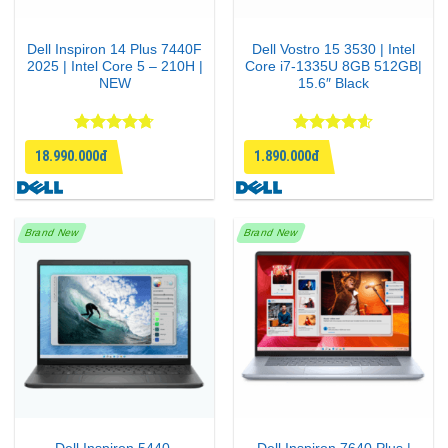
Dell Inspiron 14 Plus 7440F
Dell Vostro 15 3530 | Intel
2025 | Intel Core 5 – 210H |
Core i7-1335U 8GB 512GB|
NEW
15.6″ Black
Được xếp
Được xếp
18.990.000đ
1.890.000đ
hạng
4.67
hạng
4.6
5 sao
5 sao
Brand New
Brand New