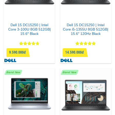
Dell 15 DC15250 | Intel
Dell 15 DC15250 | Intel
Core 3-100U 8GB 512GB|
Core i5-1355U 8GB 512GB|
15.6″ Black
15.6″ 120Hz Black
Được xếp
Được xếp
9.590.000đ
14.590.000đ
hạng
4.67
hạng
5
5
5 sao
sao
Brand New
Brand New