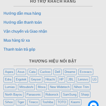
HỖ TRỢ KHÁCH HÀNG
Hướng dẫn mua hàng
Hướng dẫn thanh toán
Vận chuyển và Giao nhận
Mua hàng từ xa
Thanh toán trả góp
THƯƠNG HIỆU NỔI BẬT
Aqara
Asus
Cata
Cuckoo
Dell
Dreame
Ecovacs
Edra
Ergotek
Geyser
Hitachi
HP
JBL
Lenovo
LG
Lumias
Mitsubishi
Mova
New Widetech
Nihon Trim
North Bayou
Panasonic
Roborock
SamSung
Sharp
Sihoo
Tiger
Tineco
Toshiba
TOTO
Xiaomi