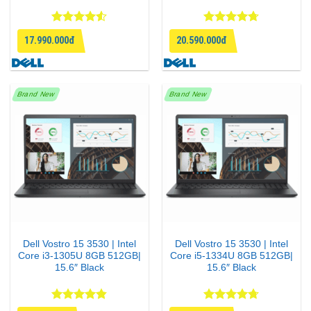
Được xếp
Được xếp
17.990.000đ
20.590.000đ
hạng
4.5
hạng
4.71
5 sao
5 sao
Brand New
Brand New
Dell Vostro 15 3530 | Intel
Dell Vostro 15 3530 | Intel
Core i3-1305U 8GB 512GB|
Core i5-1334U 8GB 512GB|
15.6″ Black
15.6″ Black
Được xếp
Được xếp