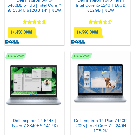
Dell Inspiron 5440-
Dell Inspiron 7640 Plus |
5463BLK-PUS | Intel Core™
Intel Core i5-1240H 16GB
i5-1334U 512GB 14″ | NEW
512GB | NEW
Được xếp
Được xếp
14.450.000đ
16.590.000đ
hạng
4.71
hạng
4.4
5 sao
5 sao
Brand New
Brand New
Dell Inspiron 14 5445 |
Dell Inspiron 14 Plus 7440F
Ryzen 7 8840HS 14″ 2K+
2025 | Intel Core 7 – 240H
1TB 2K