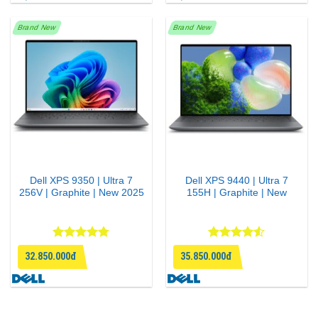
Brand New
Brand New
Dell XPS 9350 | Ultra 7
Dell XPS 9440 | Ultra 7
256V | Graphite | New 2025
155H | Graphite | New
Được xếp
Được xếp
32.850.000đ
35.850.000đ
hạng
4.75
hạng
4.5
5 sao
5 sao