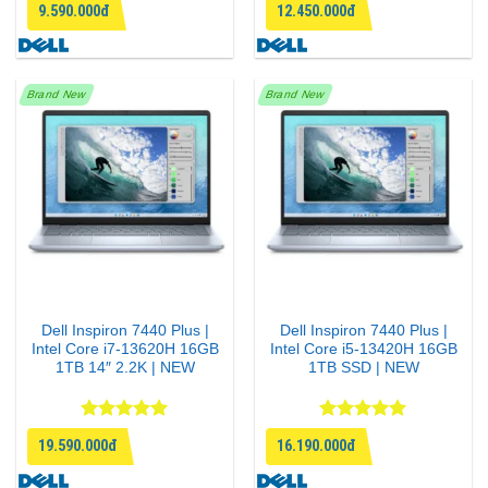
9.590.000đ
12.450.000đ
hạng
4.83
hạng
4.71
5 sao
5 sao
Brand New
Brand New
Dell Inspiron 7440 Plus |
Dell Inspiron 7440 Plus |
Intel Core i7-13620H 16GB
Intel Core i5-13420H 16GB
1TB 14″ 2.2K | NEW
1TB SSD | NEW
Được xếp
Được xếp
19.590.000đ
16.190.000đ
hạng
5
5
hạng
5
5
sao
sao