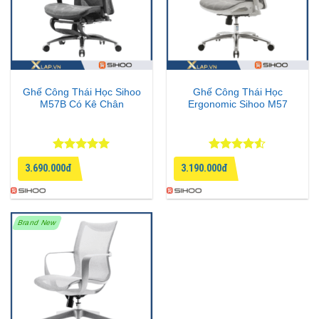
Ghế Công Thái Học Sihoo
Ghế Công Thái Học
M57B Có Kê Chân
Ergonomic Sihoo M57
Được xếp
Được xếp
3.690.000đ
3.190.000đ
hạng
5
5
hạng
4.5
sao
5 sao
Brand New