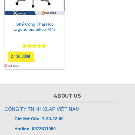
Ghế Công Thái Học
Ergonomic Sihoo M77
Được xếp
2.150.000đ
hạng
4.71
5 sao
ABOUT US
CÔNG TY TNHH XLAP VIỆT NAM
Giờ Mở Cửa: 7:30-22:00
Hotline: 0973611050