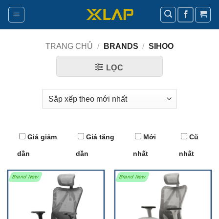
Bỏ
qua
nội
dung
TRANG CHỦ
/
BRANDS
/
SIHOO
LỌC
Giá giảm
Giá tăng
Mới
Cũ
dần
dần
nhất
nhất
Brand New
Brand New