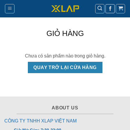
Bỏ
qua
nội
dung
GIỎ HÀNG
Chưa có sản phẩm nào trong giỏ hàng.
QUAY TRỞ LẠI CỬA HÀNG
ABOUT US
CÔNG TY TNHH XLAP VIỆT NAM
Giờ Mở Cửa: 7:30-22:00