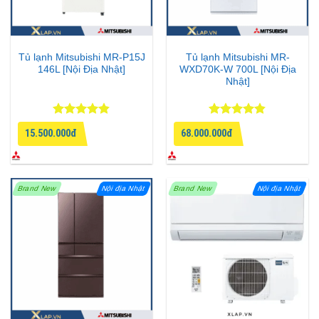
Tủ lạnh Mitsubishi MR-P15J
Tủ lạnh Mitsubishi MR-
146L [Nội Địa Nhật]
WXD70K-W 700L [Nội Địa
Nhật]
Được xếp
Được xếp
15.500.000đ
68.000.000đ
hạng
4.8
5
hạng
4.8
5
sao
sao
Brand New
Nội địa Nhật
Brand New
Nội địa Nhật