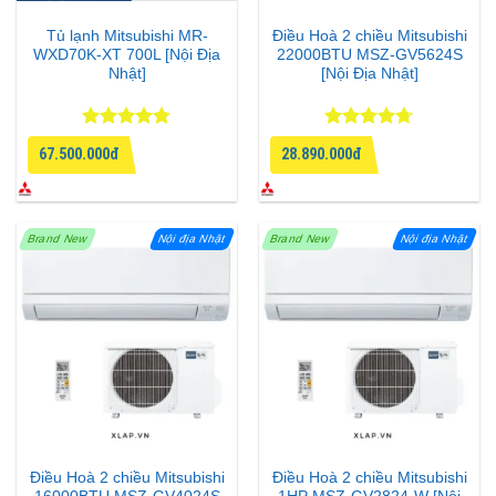
Tủ lạnh Mitsubishi MR-
Điều Hoà 2 chiều Mitsubishi
WXD70K-XT 700L [Nội Địa
22000BTU MSZ-GV5624S
Nhật]
[Nội Địa Nhật]
Được xếp
Được xếp
67.500.000đ
28.890.000đ
hạng
4.75
hạng
4.67
5 sao
5 sao
Brand New
Nội địa Nhật
Brand New
Nội địa Nhật
Điều Hoà 2 chiều Mitsubishi
Điều Hoà 2 chiều Mitsubishi