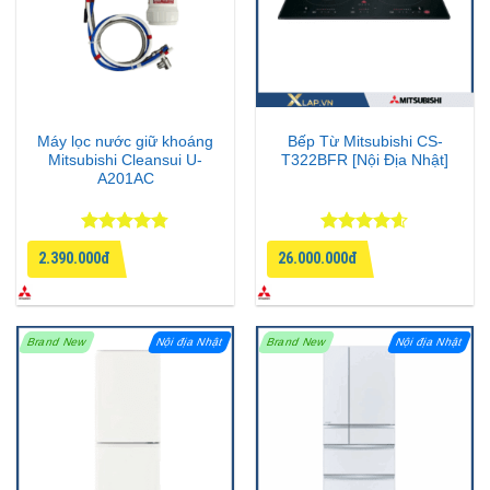
Máy lọc nước giữ khoáng
Bếp Từ Mitsubishi CS-
Mitsubishi Cleansui U-
T322BFR [Nội Địa Nhật]
A201AC
Được xếp
Được xếp
2.390.000đ
26.000.000đ
hạng
4.75
hạng
4.6
5 sao
5 sao
Brand New
Nội địa Nhật
Brand New
Nội địa Nhật