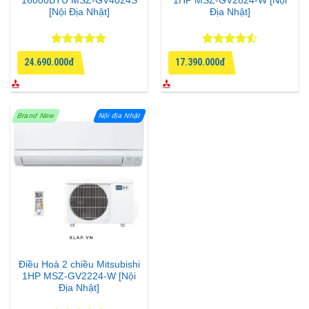
16000BTU MSZ-GV4024S
1HP MSZ-GV2824-W [Nội
[Nội Địa Nhật]
Địa Nhật]
Được xếp
Được xếp
24.690.000đ
17.390.000đ
hạng
4.8
5
hạng
4.5
sao
5 sao
Brand New
Nội địa Nhật
Điều Hoà 2 chiều Mitsubishi
1HP MSZ-GV2224-W [Nội
Địa Nhật]