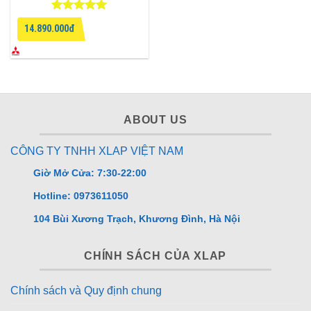
Được xếp
14.890.000đ
hạng
5
5
sao
ABOUT US
CÔNG TY TNHH XLAP VIỆT NAM
Giờ Mở Cửa: 7:30-22:00
Hotline: 0973611050
104 Bùi Xương Trạch, Khương Đình, Hà Nội
CHÍNH SÁCH CỦA XLAP
Chính sách và Quy định chung