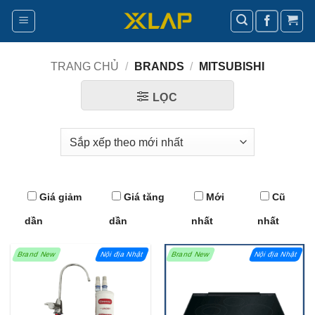
Bỏ
qua
nội
dung
TRANG CHỦ
/
BRANDS
/
MITSUBISHI
LỌC
Giá giảm
Giá tăng
Mới
Cũ
dần
dần
nhất
nhất
Brand New
Nội địa Nhật
Brand New
Nội địa Nhật