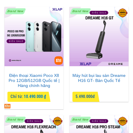
Brand New
Brand New
Điện thoại Xiaomi Poco X8
Máy hút bụi lau sàn Dreame
Pro 12GB/512GB Quốc tế |
H16 GT- Bản Quốc Tế
Hàng chính hãng
Chỉ từ:
10.490.000
₫
5.490.000đ
Brand New
Brand New