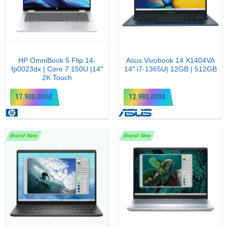
HP OmniBook 5 Flip 14-
Asus Vivobook 14 X1404VA
fp0023dx | Core 7 150U |14″
14″ i7-1365U| 12GB | 512GB
2K Touch
17.900.000đ
12.980.000đ
Brand New
Brand New