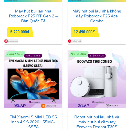
Máy hút bụi lau nhà
Máy hút bụi lau nhà không
Roborock F25 RT Gen 2 –
dây Roborock F25 Ace
Bản Quốc Tế
Combo
5.290.000đ
12.490.000đ
Brand New
Brand New
Tivi Xiaomi S Mini LED 55
Robot hút bụi lau nhà và
inch 4K S 2026 L55MC-
máy hút bụi cầm tay
SSEA
Ecovacs Deebot T30S