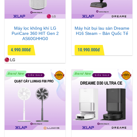
Máy lọc không khí LG
Máy hút bụi lau sàn Dreame
PuriCare 360 HIT Gen 2
H16 Steam – Bản Quốc Tế
AS60GHHG0
4.990.000đ
10.990.000đ
Brand New
Brand New