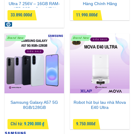
Ultra 7 256V – 16GB RAM-
Hàng Chính Hãng
1TB SSD – Gray NEW
33.890.000đ
11.990.000đ
Brand New
Brand New
Samsung Galaxy A57 5G
Robot hút bụi lau nhà Mova
8GB/128GB
E40 Ultra
Chỉ từ:
9.290.000
₫
9.750.000đ