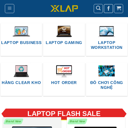
Bỏ
qua
nội
dung
LAPTOP BUSINESS
LAPTOP GAMING
LAPTOP
WORKSTATION
HÀNG CLEAR KHO
HOT ORDER
ĐỒ CHƠI CÔNG
NGHỆ
LAPTOP FLASH SALE
Brand New
Brand New