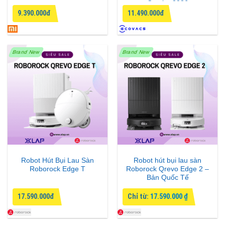
Combo 2026
9.390.000đ
11.490.000đ
Brand New
Brand New
Robot Hút Bụi Lau Sàn
Robot hút bụi lau sàn
Roborock Edge T
Roborock Qrevo Edge 2 –
Bản Quốc Tế
17.590.000đ
Chỉ từ:
17.590.000
₫