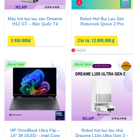
Máy hút bụi lau sàn Dreame
Robot Hút Bụi Lau Sàn
H12 GT – Bản Quốc Tế
Roborock Qrevo 2 Pro
3.950.000đ
Chỉ từ:
12.890.000
₫
Brand New
Brand New
HP OmniBook Ultra Flip –
Robot hút bụi lau nhà
14″ 3K OLED – Intel Core
Dreame L10s Ultra Gen 2 –