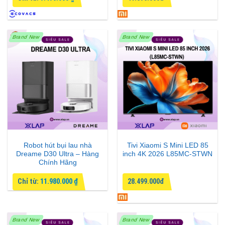
Brand New
Brand New
Robot hút bụi lau nhà
Tivi Xiaomi S Mini LED 85
Dreame D30 Ultra – Hàng
inch 4K 2026 L85MC-STWN
Chính Hãng
Chỉ từ:
11.980.000
₫
28.499.000đ
Brand New
Brand New