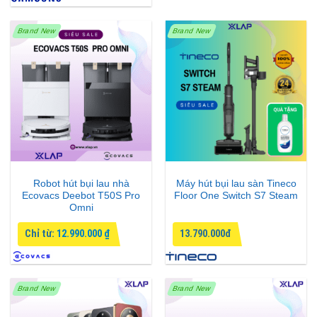
Brand New
Brand New
Robot hút bụi lau nhà
Máy hút bụi lau sàn Tineco
Ecovacs Deebot T50S Pro
Floor One Switch S7 Steam
Omni
Chỉ từ:
12.990.000
₫
13.790.000đ
Brand New
Brand New