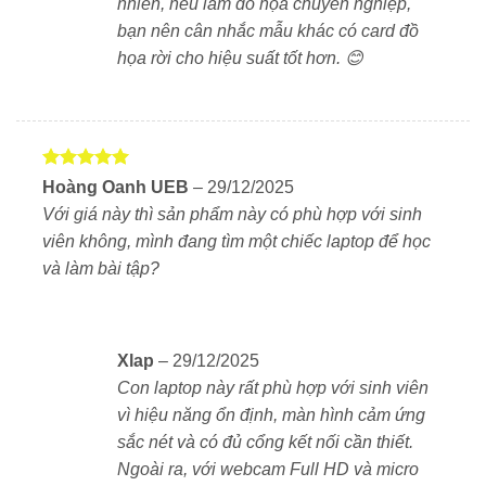
nhiên, nếu làm đồ họa chuyên nghiệp,
quét 120Hz, hình ảnh mượt hơn đáng kể. Lớp chống
bạn nên cân nhắc mẫu khác có card đồ
chói giúp làm việc hiệu quả dưới đèn sáng hoặc ngoài
họa rời cho hiệu suất tốt hơn. 😊
trời.
Màn hình là loại
cảm ứng
rất tiện khi thao tác nhanh
hay tiện lợi khi giải trí
Được xếp
Hoàng Oanh UEB
–
29/12/2025
Công nghệ ComfortView giúp giảm ánh sáng xanh, từ
hạng
5
5
Với giá này thì sản phẩm này có phù hợp với sinh
sao
đó giảm mỏi mắt khi sử dụng lâu.
viên không, mình đang tìm một chiếc laptop để học
và làm bài tập?
Hiệu năng ổn định – Đáp ứng tốt nhu cầu làm việc
và học tập
Dell trang bị cho 15 DC15250 các tùy chọn CPU từ
Xlap
–
29/12/2025
Intel Processor U300, Core i3, i5 đến i7 thế hệ 13. Các
Con laptop này rất phù hợp với sinh viên
phiên bản này đều có khả năng xử lý tốt các ứng dụng
vì hiệu năng ổn định, màn hình cảm ứng
văn phòng và học tập phổ biến.
sắc nét và có đủ cổng kết nối cần thiết.
Ngoài ra, với webcam Full HD và micro
Đặc biệt, một số phiên bản đi kèm card rời NVIDIA