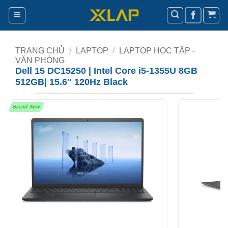
Bỏ
qua
nội
dung
TRANG CHỦ
/
LAPTOP
/
LAPTOP HỌC TẬP -
VĂN PHÒNG
Dell 15 DC15250 | Intel Core i5-1355U 8GB
512GB| 15.6″ 120Hz Black
Brand New