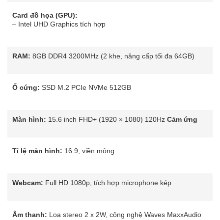
Card đồ họa (GPU):
– Intel UHD Graphics tích hợp
RAM:
8GB DDR4 3200MHz (2 khe, nâng cấp tối đa 64GB)
Ổ cứng:
SSD M.2 PCIe NVMe 512GB
Màn hình:
15.6 inch FHD+ (1920 × 1080) 120Hz
Cảm ứng
Tỉ lệ màn hình:
16:9, viền mỏng
Webcam:
Full HD 1080p, tích hợp microphone kép
Âm thanh:
Loa stereo 2 x 2W, công nghệ Waves MaxxAudio