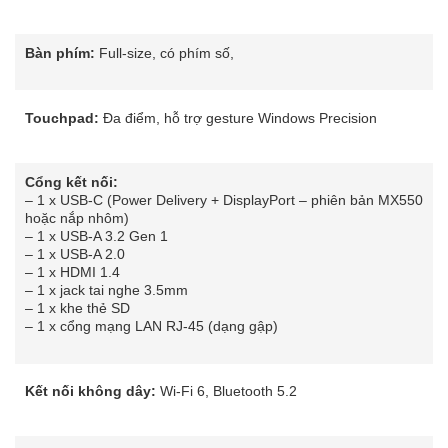
Bàn phím:
Full-size, có phím số,
Touchpad:
Đa điểm, hỗ trợ gesture Windows Precision
Cổng kết nối:
– 1 x USB-C (Power Delivery + DisplayPort – phiên bản MX550
hoặc nắp nhôm)
– 1 x USB-A 3.2 Gen 1
– 1 x USB-A 2.0
– 1 x HDMI 1.4
– 1 x jack tai nghe 3.5mm
– 1 x khe thẻ SD
– 1 x cổng mạng LAN RJ-45 (dạng gập)
Kết nối không dây:
Wi-Fi 6, Bluetooth 5.2