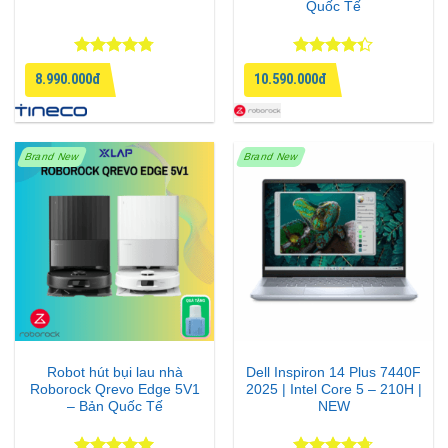
Quốc Tế
Được xếp
Được xếp
8.990.000đ
10.590.000đ
hạng
4.75
hạng
4.33
5 sao
5 sao
Brand New
Brand New
Robot hút bụi lau nhà
Dell Inspiron 14 Plus 7440F
Roborock Qrevo Edge 5V1
2025 | Intel Core 5 – 210H |
– Bản Quốc Tế
NEW