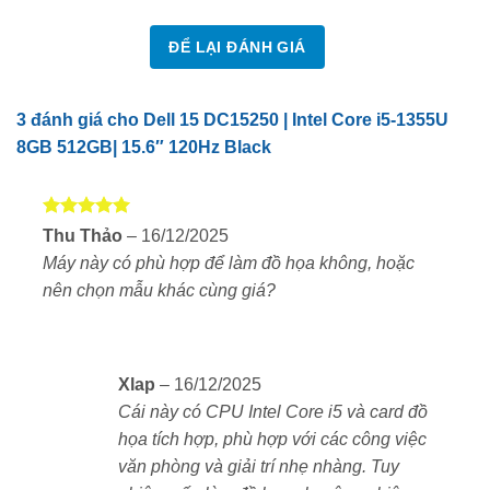
đủ, webcam rõ nét và bàn phím đèn nền tiện dụng.
ĐỂ LẠI ĐÁNH GIÁ
Thiết kế bền chắc – Nhẹ, hiện đại, dễ mang theo
3 đánh giá cho
Dell 15 DC15250 | Intel Core i5-1355U
Dell 15 DC15250 P112F010 có thiết kế đơn giản
8GB 512GB| 15.6″ 120Hz Black
nhưng tinh tế. Màu sắc đen nhám hoặc bạc giúp máy
phù hợp với mọi môi trường làm việc. Trọng lượng chỉ
khoảng 1.6kg nên dễ dàng mang theo khi di chuyển.
Được xếp
Thu Thảo
–
16/12/2025
hạng
5
5
Màn hình viền mỏng 3 cạnh tạo cảm giác máy nhỏ gọn
Máy này có phù hợp để làm đồ họa không, hoặc
sao
hơn. Không gian hiển thị cũng rộng rãi và thoáng mắt
nên chọn mẫu khác cùng giá?
hơn so với các mẫu laptop cùng cỡ.
Màn hình 15.6 inch 120Hz cảm ứng– Rộng rãi, dễ
Xlap
–
16/12/2025
nhìn, bảo vệ mắt
Cái này có CPU Intel Core i5 và card đồ
họa tích hợp, phù hợp với các công việc
Máy được trang bị màn hình 15.6 inch với tùy chọn độ
văn phòng và giải trí nhẹ nhàng. Tuy
phân giải Full HD hoặc HD. Phiên bản FHD có tần số