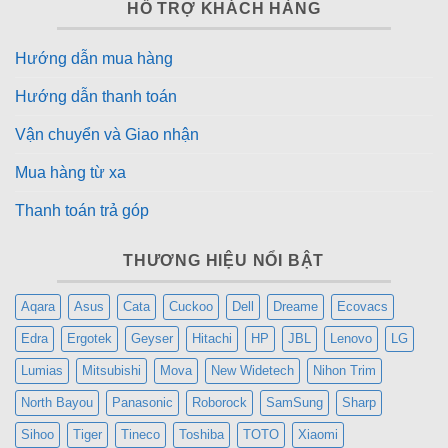
HỖ TRỢ KHÁCH HÀNG
Hướng dẫn mua hàng
Hướng dẫn thanh toán
Vận chuyển và Giao nhận
Mua hàng từ xa
Thanh toán trả góp
THƯƠNG HIỆU NỔI BẬT
Aqara
Asus
Cata
Cuckoo
Dell
Dreame
Ecovacs
Edra
Ergotek
Geyser
Hitachi
HP
JBL
Lenovo
LG
Lumias
Mitsubishi
Mova
New Widetech
Nihon Trim
North Bayou
Panasonic
Roborock
SamSung
Sharp
Sihoo
Tiger
Tineco
Toshiba
TOTO
Xiaomi