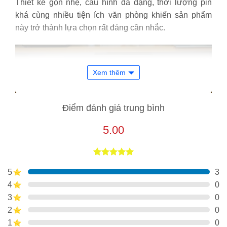
Thiết kế gọn nhẹ, cấu hình đa dạng, thời lượng pin
khá cùng nhiều tiện ích văn phòng khiến sản phẩm
này trở thành lựa chọn rất đáng cân nhắc.
Xem thêm
Điểm đánh giá trung bình
5.00
5.00
3
trên 5
5
3
dựa trên
đánh giá
4
0
Máy hỗ trợ nhiều tùy chọn CPU Intel thế hệ 13 và card
3
0
đồ họa rời NVIDIA MX550. Điều này giúp xử lý tốt các
2
0
tác vụ văn phòng, học tập và chỉnh sửa hình ảnh cơ
1
0
bản. Ngoài ra, Dell còn trang bị hệ thống kết nối đầy