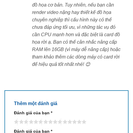
riêng. Hành trình phím tốt, độ nảy rõ, giúp gõ văn bản
đồ họa cơ bản. Tuy nhiên, nếu bạn cần
lâu mà không mỏi. Một số phiên bản có đèn nền, rất
render video nặng hay thiết kế đồ họa
hữu ích khi làm việc ban đêm.
chuyên nghiệp thì cấu hình này có thể
chưa đáp ứng tối ưu, vì những tác vụ đó
Touchpad rộng, hỗ trợ đa điểm và thao tác chính xác.
cần CPU mạnh hơn và đặc biệt là card đồ
Bạn có thể cuộn trang, phóng to hoặc chuyển cửa sổ
họa rời ạ. Bạn có thể cân nhắc nâng cấp
nhanh chóng mà không cần dùng chuột ngoài.
RAM lên 16GB (vì máy dễ nâng cấp) hoặc
tham khảo thêm các dòng máy có card rời
Cổng kết nối đầy đủ – Sẵn sàng cho mọi thiết bị
để hiệu quả tốt nhất nhé! 😊
văn phòng
Máy được trang bị nhiều cổng kết nối phù hợp cho
công việc:
1 x USB-C (có Power Delivery và DisplayPort ở
Thêm một đánh giá
bản có MX550)
Đánh giá của bạn
*
1 x USB-A 3.2 Gen 1
Đánh giá của bạn
*