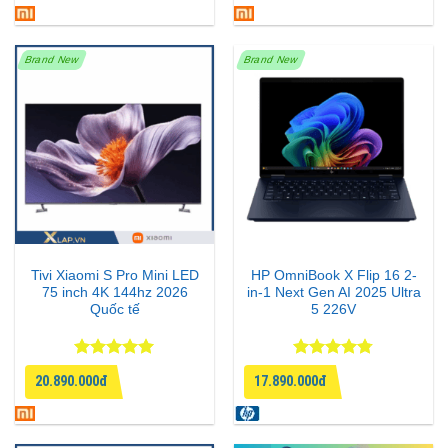
5 sao
sao
Brand New
Brand New
Tivi Xiaomi S Pro Mini LED
HP OmniBook X Flip 16 2-
75 inch 4K 144hz 2026
in-1 Next Gen AI 2025 Ultra
Quốc tế
5 226V
Được xếp
Được xếp
20.890.000đ
17.890.000đ
hạng
5
5
hạng
4.75
sao
5 sao