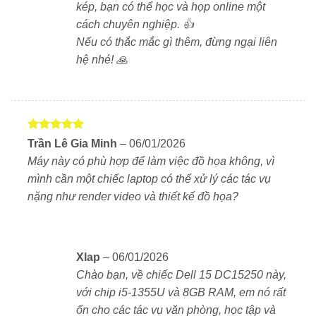
kép, bạn có thể học và họp online một
GeForce MX550. Đây là lợi thế khi bạn cần xử lý ảnh,
cách chuyên nghiệp. 👍
dựng video đơn giản hay thiết kế 2D nhẹ.
Nếu có thắc mắc gì thêm, đừng ngại liên
hệ nhé! 🙏
RAM và lưu trữ – Nâng cấp dễ dàng, phản hồi
nhanh
Máy hỗ trợ RAM DDR4 dung lượng 8GB hoặc GB và
có thể nâng cấp thêm nếu cần. Ổ cứng SSD chuẩn
Được xếp
Trần Lê Gia Minh
–
06/01/2026
NVMe cho phép mở máy và ứng dụng cực nhanh.
hạng
5
5
Máy này có phù hợp để làm việc đồ họa không, vì
sao
Dung lượng có thể tùy chọn từ 256GB đến 1TB.
mình cần một chiếc laptop có thể xử lý các tác vụ
nặng như render video và thiết kế đồ họa?
Không gian lưu trữ lớn giúp bạn thoải mái cài phần
mềm, lưu trữ tài liệu và dữ liệu công việc.
Xlap
–
06/01/2026
Bàn phím và touchpad – Nhập liệu thoải mái, hỗ trợ
Chào bạn, về chiếc Dell 15 DC15250 này,
tốt công việc
với chip i5-1355U và 8GB RAM, em nó rất
Dell DC15250 có bàn phím full-size với cụm phím số
ổn cho các tác vụ văn phòng, học tập và