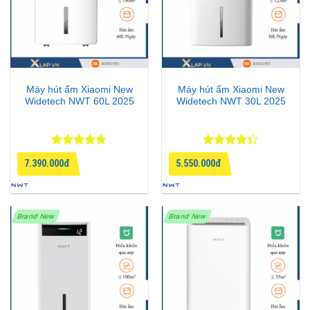
Máy hút ẩm Xiaomi New
Máy hút ẩm Xiaomi New
Widetech NWT 60L 2025
Widetech NWT 30L 2025
Được xếp
Được xếp
7.390.000đ
5.550.000đ
hạng
4.67
hạng
4.33
5 sao
5 sao
Brand New
Brand New