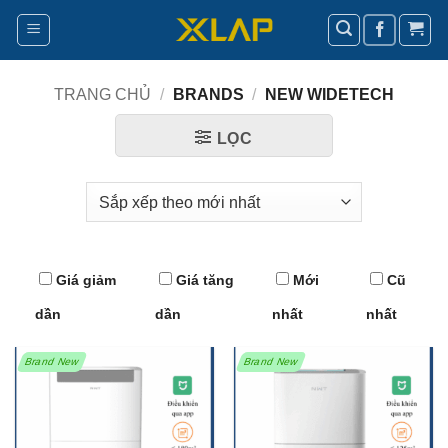
Bỏ
qua
nội
dung
TRANG CHỦ
/
BRANDS
/
NEW WIDETECH
LỌC
Giá giảm
Giá tăng
Mới
Cũ
dần
dần
nhất
nhất
Brand New
Brand New