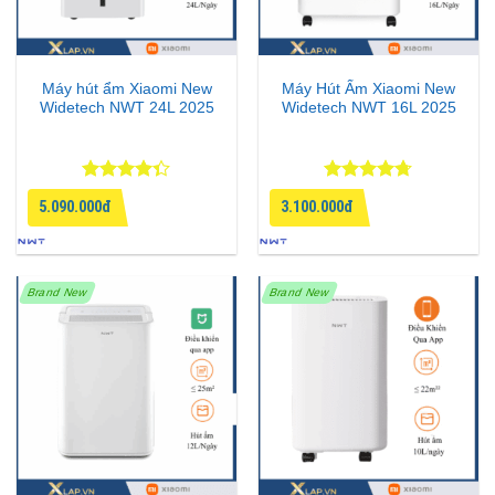
Máy hút ẩm Xiaomi New
Máy Hút Ẩm Xiaomi New
Widetech NWT 24L 2025
Widetech NWT 16L 2025
Được xếp
Được xếp
5.090.000đ
3.100.000đ
hạng
4.33
hạng
4.67
5 sao
5 sao
Brand New
Brand New