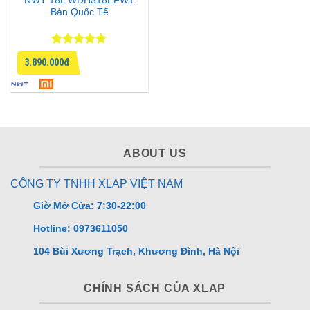
NWT 18L WDH318EFW1
Bản Quốc Tế
Được xếp
3.890.000đ
hạng
4.67
5 sao
ABOUT US
CÔNG TY TNHH XLAP VIỆT NAM
Giờ Mở Cửa: 7:30-22:00
Hotline: 0973611050
104 Bùi Xương Trạch, Khương Đình, Hà Nội
CHÍNH SÁCH CỦA XLAP