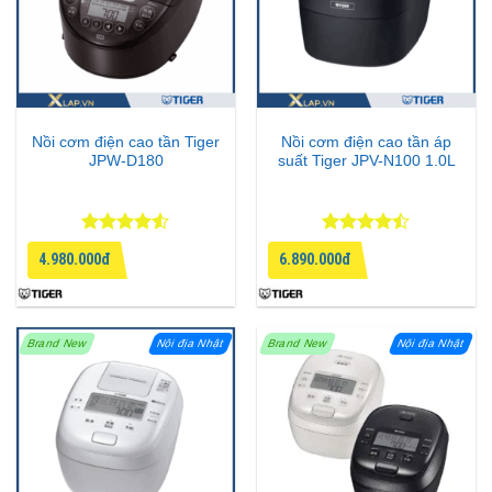
Nồi cơm điện cao tần Tiger
Nồi cơm điện cao tần áp
JPW-D180
suất Tiger JPV-N100 1.0L
Được xếp
Được xếp
4.980.000đ
6.890.000đ
hạng
4.5
hạng
4.43
5 sao
5 sao
Brand New
Nội địa Nhật
Brand New
Nội địa Nhật