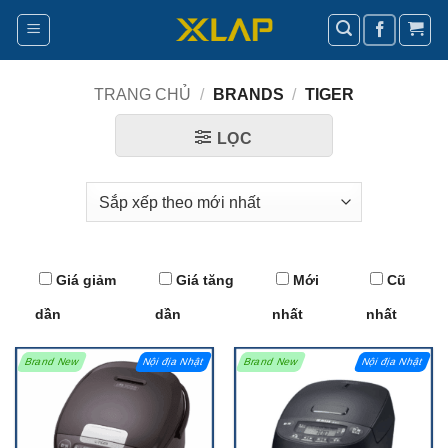
Bỏ
qua
nội
dung
TRANG CHỦ
/
BRANDS
/
TIGER
LỌC
Giá giảm
Giá tăng
Mới
Cũ
dần
dần
nhất
nhất
Brand New
Nội địa Nhật
Brand New
Nội địa Nhật