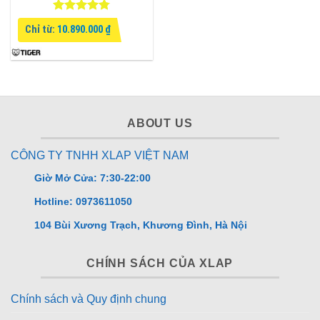
Được xếp
Chỉ từ:
10.890.000
₫
hạng
4.75
5 sao
ABOUT US
CÔNG TY TNHH XLAP VIỆT NAM
Giờ Mở Cửa: 7:30-22:00
Hotline: 0973611050
104 Bùi Xương Trạch, Khương Đình, Hà Nội
CHÍNH SÁCH CỦA XLAP
Chính sách và Quy định chung