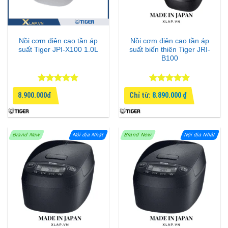
Nồi cơm điện cao tần áp
Nồi cơm điện cao tần áp
suất Tiger JPI-X100 1.0L
suất biến thiên Tiger JRI-
B100
Được xếp
Được xếp
8.900.000đ
Chỉ từ:
8.890.000
₫
hạng
4.75
hạng
4.8
5
5 sao
sao
Brand New
Nội địa Nhật
Brand New
Nội địa Nhật