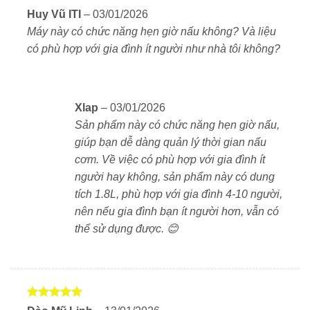
dính giúp vệ sinh nhanh chóng, duy trì độ bền lâu dài.
Được
Huy Vũ ITI
–
03/01/2026
xếp hạng
Máy này có chức năng hẹn giờ nấu không? Và liệu
4
5 sao
có phù hợp với gia đình ít người như nhà tôi không?
Vì sao nên chọn Tiger JPW-D180?
Dung tích lớn 1.8L, nấu đủ cơm cho gia đình đông
người.
Xlap
–
03/01/2026
Công nghệ IH mạnh mẽ, hạt cơm chín đều, dẻo
Sản phẩm này có chức năng hẹn giờ nấu,
ngọt.
giúp bạn dễ dàng quản lý thời gian nấu
cơm. Về việc có phù hợp với gia đình ít
Lòng nồi phủ gốm hồng ngoại xa, giữ cơm mềm và
người hay không, sản phẩm này có dung
thơm lâu.
tích 1.8L, phù hợp với gia đình 4-10 người,
nên nếu gia đình bạn ít người hơn, vẫn có
Nhiệt độ nấu cao 110–115°C, cơm ngon như nấu
thể sử dụng được. 😊
bằng nồi đất.
Hiệu suất tiết kiệm điện năng đạt 105% theo tiêu
chuẩn Nhật.
Được xếp