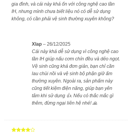
truyền nhiệt sâu và giữ ẩm tối ưu. Cơm nấu xong
gia đình, và cái này khá ổn với công nghệ cao tần
không chỉ mềm dẻo mà còn có độ bóng mượt, thơm
IH, nhưng mình chưa biết liệu nó có dễ sử dụng
ngon lâu hơn. Đây là bí quyết tạo nên chất lượng cơm
không, có cần phải vệ sinh thường xuyên không?
khác biệt của dòng Tiger.
Tiết kiệm điện năng – Hiệu suất cao
Xlap
–
26/12/2025
Mặc dù có công suất
1.375W
, nồi vẫn đạt hiệu suất tiết
Cái này khá dễ sử dụng vì công nghệ cao
kiệm năng lượng
105% theo tiêu chuẩn Nhật Bản
tần IH giúp nấu cơm chín đều và dẻo ngọt.
2008
. Mỗi lần nấu tiêu thụ khoảng
225Wh
, chế độ giữ
Vệ sinh cũng khá đơn giản, bạn chỉ cần
ấm khoảng
23.7Wh/giờ
. Nhờ đó, JPW-D180 vừa đảm
lau chùi nồi và vệ sinh bộ phận giữ ấm
bảo cơm ngon vừa tiết kiệm chi phí điện hằng ngày.
thường xuyên. Ngoài ra, sản phẩm này
cũng tiết kiệm điện năng, giúp bạn yên
Thiết kế hiện đại, dễ vệ sinh
tâm khi sử dụng 👍. Nếu có thắc mắc gì
Nồi cơm điện cao tần
Tiger JPW-D180
có kích thước
thêm, đừng ngại liên hệ nhé! 🙏
28.8 × 38.6 × 23.9 cm
và trọng lượng khoảng
4.7kg
,
gọn gàng nhưng chắc chắn. Thiết kế tinh tế với màu
nâu trầm sang trọng, dễ dàng hòa hợp trong nhiều
không gian bếp. Nắp trong tháo rời và lòng nồi chống