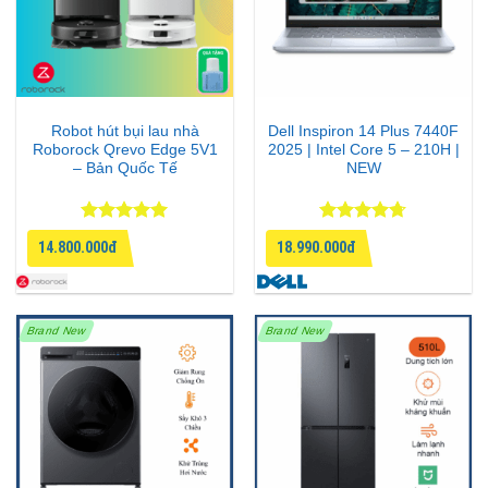
Robot hút bụi lau nhà
Dell Inspiron 14 Plus 7440F
Roborock Qrevo Edge 5V1
2025 | Intel Core 5 – 210H |
– Bản Quốc Tế
NEW
Được xếp
Được xếp
14.800.000đ
18.990.000đ
hạng
5
5
hạng
4.67
sao
5 sao
Brand New
Brand New