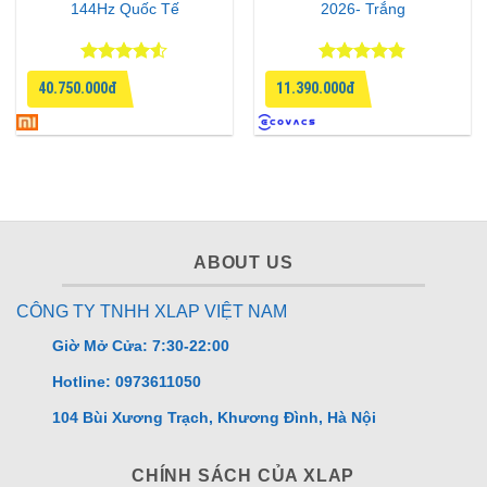
144Hz Quốc Tế
2026- Trắng
Được xếp
Được xếp
40.750.000đ
11.390.000đ
hạng
4.5
hạng
4.75
5 sao
5 sao
ABOUT US
CÔNG TY TNHH XLAP VIỆT NAM
Giờ Mở Cửa: 7:30-22:00
Hotline: 0973611050
104 Bùi Xương Trạch, Khương Đình, Hà Nội
CHÍNH SÁCH CỦA XLAP