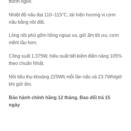
th
ơm ngon.
Nhi
ệt
đ
ộ nấu
đ
ạt 110
–115
°C, tái hi
ện h
ương v
ị c
ơm
n
ấu bằng nồi
đ
ất.
L
òng n
ồi phủ gốm hồng ngoại xa, giữ ẩm tối
ưu, cơm
m
ềm l
âu h
ơn.
C
ông su
ất 1.375W, hiệu suất tiết kiệm
đi
ện n
ăng 105%
theo chu
ẩn Nhật.
Nồi ti
êu th
ụ khoảng 225Wh mỗi lần nấu v
à 23.7Wh/gi
ờ
khi giữ ấm.
Bảo hành chính hãng 12 tháng, Bao đổi trả 15
ngày