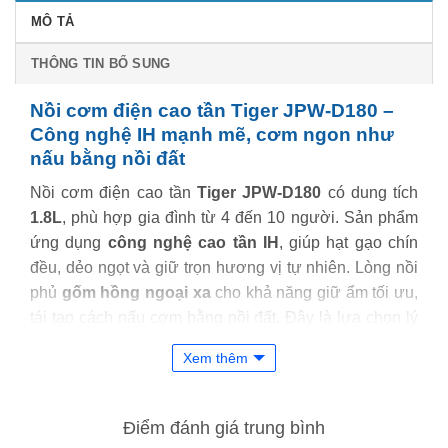
MÔ TẢ
THÔNG TIN BỔ SUNG
Nồi cơm điện cao tần Tiger JPW-D180 –
Công nghệ IH mạnh mẽ, cơm ngon như
nấu bằng nồi đất
Nồi cơm điện cao tần
Tiger JPW-D180
có dung tích
1.8L
, phù hợp gia đình từ 4 đến 10 người. Sản phẩm
ứng dụng
công nghệ cao tần IH
, giúp hạt gạo chín
đều, dẻo ngọt và giữ trọn hương vị tự nhiên. Lòng nồi
phủ
gốm hồng ngoại xa
cho khả năng giữ ẩm tối ưu,
tái tạo cách nấu cơm bằng nồi đất. Đây là lựa chọn lý
tưởng để mang đến bữa cơm thơm ngon, chuẩn vị
Xem thêm
Nhật ngay tại nhà.
Điểm đánh giá trung bình