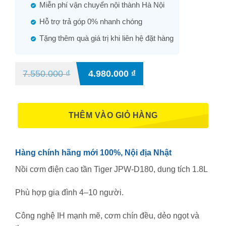
Miễn phí vận chuyển nội thành Hà Nội
Hỗ trợ trả góp 0% nhanh chóng
Tặng thêm quà giá trị khi liên hệ đặt hàng
7.550.000
₫
4.980.000
₫
THÊM VÀO GIỎ HÀNG
Hàng chính hãng mới 100%, Nội địa Nhật
N
ồi c
ơm đi
ện cao tần Tiger JPW-D180, dung t
ích 1.8L
Phù h
ợp gia
đ
ình 4
–10 ng
ư
ời.
C
ông ngh
ệ IH mạnh mẽ, c
ơm ch
ín
đ
ều, dẻo ngọt v
à