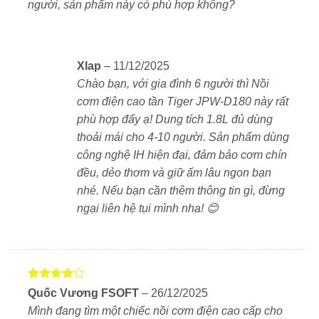
người, sản phẩm này có phù hợp không?
nấu từ 1 đến 10 chén gạo. Đây là lựa chọn lý tưởng
cho gia đình đông người, các buổi tiệc nhỏ hoặc khi
cần chuẩn bị nhiều khẩu phần cùng lúc. Nồi giúp bạn
có đủ cơm ngon, nóng hổi mà vẫn giữ nguyên hương
Xlap
–
11/12/2025
vị tự nhiên.
Chào bạn, với gia đình 6 người thì Nồi
cơm điện cao tần Tiger JPW-D180 này rất
Công nghệ IH mạnh mẽ – Cơm dẻo ngọt, chín đều
phù hợp đấy ạ! Dung tích 1.8L đủ dùng
từng hạt
thoải mái cho 4-10 người. Sản phẩm dùng
công nghệ IH hiện đại, đảm bảo cơm chín
Sản phẩm ứng dụng
công nghệ cao tần IH
, gia nhiệt
đều, dẻo thơm và giữ ấm lâu ngon bạn
đều từ đáy đến thành nồi. Nhờ đó, hạt gạo chín sâu từ
nhé. Nếu bạn cần thêm thông tin gì, đừng
trong ra ngoài, dẻo mềm và giàu vị ngọt tự nhiên. Với
ngại liên hệ tụi mình nha! 😊
nhiệt độ nấu đạt
110–115°C
, JPW-D180 tái hiện
hương vị cơm nấu bằng nồi đất truyền thống.
Lòng nồi phủ gốm hồng ngoại xa – Giữ ẩm và tăng
hương vị
Được
Quốc Vương FSOFT
–
26/12/2025
xếp hạng
Lòng nồi dày, phủ
gốm hồng ngoại xa màu đen
, giúp
Mình đang tìm một chiếc nồi cơm điện cao cấp cho
4
5 sao