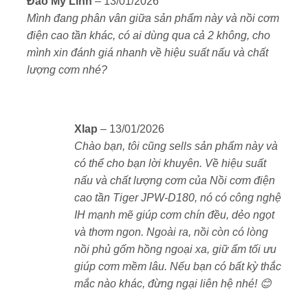
Đào Mỹ Linh
–
13/01/2026
Thiết kế sang trọng, dễ vệ sinh, bền bỉ theo thời
hạng
5
5
Mình đang phân vân giữa sản phẩm này và nồi cơm
sao
gian.
điện cao tần khác, có ai dùng qua cả 2 không, cho
mình xin đánh giá nhanh về hiệu suất nấu và chất
Hàng chính hãng Tiger Nhật Bản, bảo hành uy tín.
lượng cơm nhé?
Thực tế sản phẩm:
Xlap
–
13/01/2026
Chào bạn, tôi cũng sells sản phẩm này và
có thể cho bạn lời khuyên. Về hiệu suất
nấu và chất lượng cơm của Nồi cơm điện
cao tần Tiger JPW-D180, nó có công nghệ
IH mạnh mẽ giúp cơm chín đều, dẻo ngọt
và thơm ngon. Ngoài ra, nồi còn có lòng
nồi phủ gốm hồng ngoại xa, giữ ẩm tối ưu
giúp cơm mềm lâu. Nếu bạn có bất kỳ thắc
mắc nào khác, đừng ngại liên hệ nhé! 😊