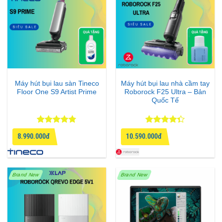
Máy hút bụi lau sàn Tineco
Máy hút bụi lau nhà cầm tay
Floor One S9 Artist Prime
Roborock F25 Ultra – Bản
Quốc Tế
Được xếp
Được xếp
8.990.000đ
10.590.000đ
hạng
4.75
hạng
4.33
5 sao
5 sao
Brand New
Brand New