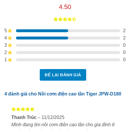
4.50
4.50
4
trên
5
2
5 dựa trên
đánh giá
4
2
3
0
2
0
1
0
ĐỂ LẠI ĐÁNH GIÁ
4 đánh giá cho
Nồi cơm điện cao tần Tiger JPW-D180
Được xếp
Thanh Trúc
–
11/12/2025
Dung tích lớn 1.8L – Phù hợp gia đình 4–10 người
hạng
5
5
Mình đang tìm nồi cơm điện cao tần cho gia đình 6
sao
Tiger JPW-D180 có dung tích
1.8L
, đáp ứng nhu cầu