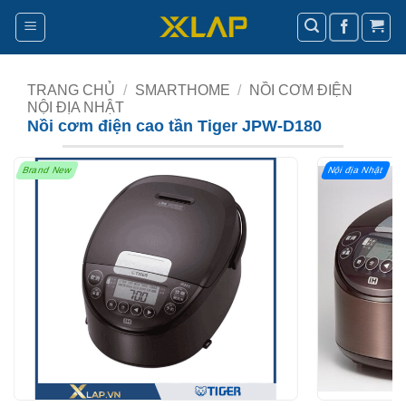
Bỏ
qua
nội
dung
TRANG CHỦ
/
SMARTHOME
/
NỒI CƠM ĐIỆN
NỘI ĐỊA NHẬT
Nồi cơm điện cao tần Tiger JPW-D180
Brand New
Nội địa Nhật