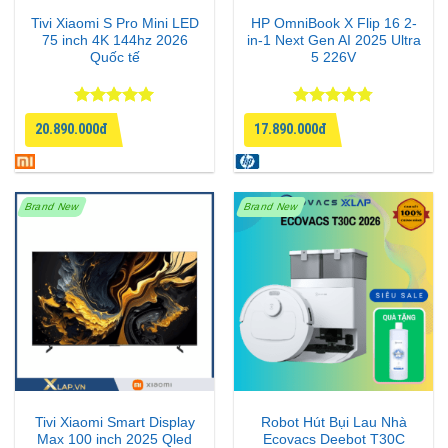
🎯
Nồi cơm điện cao tần Tiger JPW-D180
Tivi Xiaomi S Pro Mini LED
HP OmniBook X Flip 16 2-
✅ Hàng mới, chính hãng, nội địa nhật
75 inch 4K 144hz 2026
in-1 Next Gen AI 2025 Ultra
Quốc tế
5 226V
✅ Bảo hành 12 tháng chính hãng
✅ Hỗ trợ đổi trả trong 15 ngày nếu lỗi do nhà sản xuất
✅ Giao hàng toàn quốc – Giao siêu tốc trong 1 giờ tại
Được xếp
Được xếp
20.890.000đ
17.890.000đ
hạng
5
5
hạng
4.75
nội thành Hà Nội
sao
5 sao
📞
Đặt hàng nhanh chóng:
– Gọi/Zalo:
0973.611.050
Brand New
Brand New
– Hoặc inbox fanpage
XLAP.VN
để nhận báo giá tốt
nhất hôm nay!
Tivi Xiaomi Smart Display
Robot Hút Bụi Lau Nhà
Max 100 inch 2025 Qled
Ecovacs Deebot T30C