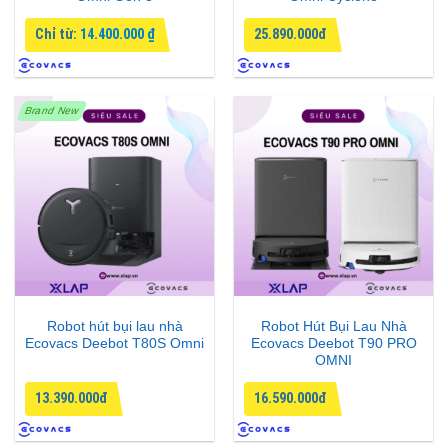
Chỉ từ:
14.400.000
₫
25.890.000đ
Brand New
Robot hút bụi lau nhà
Robot Hút Bụi Lau Nhà
Ecovacs Deebot T80S Omni
Ecovacs Deebot T90 PRO
OMNI
13.390.000đ
16.590.000đ