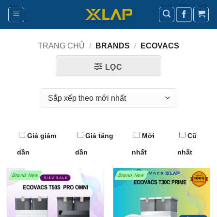
Bỏ
qua
nội
dung
TRANG CHỦ
/
BRANDS
/
ECOVACS
LỌC
Giá giảm
Giá tăng
Mới
Cũ
dần
dần
nhất
nhất
Brand New
Brand New