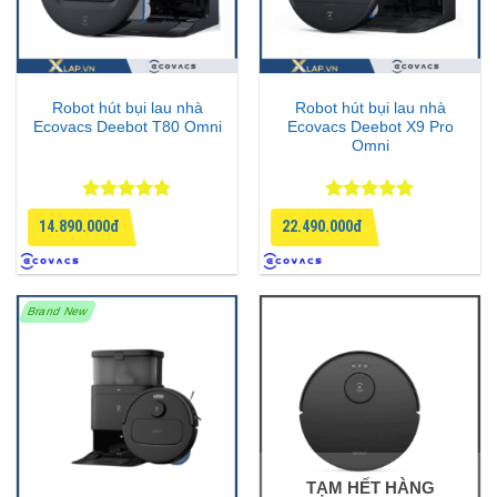
Robot hút bụi lau nhà
Robot hút bụi lau nhà
Ecovacs Deebot T80 Omni
Ecovacs Deebot X9 Pro
Omni
Được xếp
Được xếp
14.890.000đ
22.490.000đ
hạng
4.75
hạng
5
5
5 sao
sao
Brand New
TẠM HẾT HÀNG