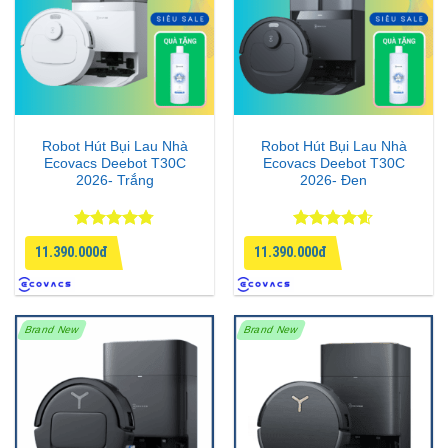
Robot Hút Bụi Lau Nhà
Robot Hút Bụi Lau Nhà
Ecovacs Deebot T30C
Ecovacs Deebot T30C
2026- Trắng
2026- Đen
Được xếp
Được xếp
11.390.000đ
11.390.000đ
hạng
4.75
hạng
4.6
5 sao
5 sao
Brand New
Brand New