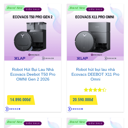
Brand New
Brand New
Robot Hút Bụi Lau Nhà
Robot hút bụi lau nhà
Ecovacs Deebot T50 Pro
Ecovacs DEEBOT X11 Pro
OMNI Gen 2 2026
Omni
Được xếp
14.890.000đ
20.590.000đ
hạng
4.33
5 sao
Brand New
Brand New