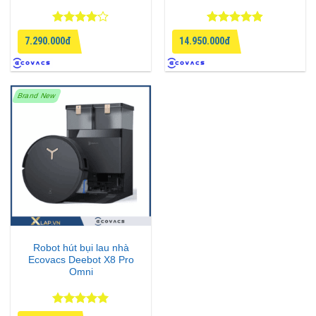
Được
Được xếp
7.290.000đ
14.950.000đ
xếp hạng
hạng
4.8
5
4
5 sao
sao
Brand New
Robot hút bụi lau nhà
Ecovacs Deebot X8 Pro
Omni
Được xếp