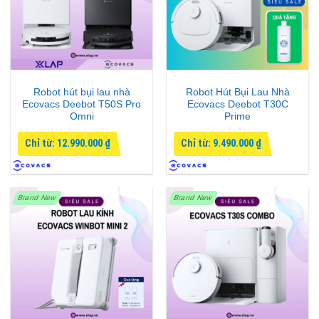
Robot hút bụi lau nhà
Robot Hút Bụi Lau Nhà
Ecovacs Deebot T50S Pro
Ecovacs Deebot T30C
Omni
Prime
Chỉ từ:
12.990.000
₫
Chỉ từ:
9.490.000
₫
Brand New
Brand New