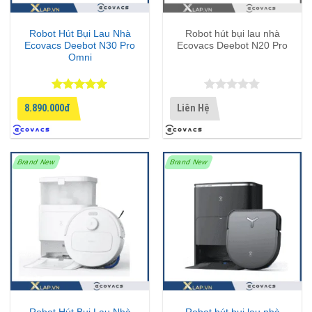
Robot Hút Bụi Lau Nhà
Robot hút bụi lau nhà
Ecovacs Deebot N30 Pro
Ecovacs Deebot N20 Pro
Omni
Được xếp
Được xếp
8.890.000đ
Liên Hệ
hạng
5
5
hạng
4.75
sao
5 sao
Brand New
Brand New