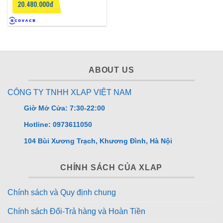
20.480.000đ
hạng
5
5
sao
ABOUT US
CÔNG TY TNHH XLAP VIỆT NAM
Giờ Mở Cửa: 7:30-22:00
Hotline: 0973611050
104 Bùi Xương Trạch, Khương Đình, Hà Nội
CHÍNH SÁCH CỦA XLAP
Chính sách và Quy định chung
Chính sách Đổi-Trả hàng và Hoàn Tiền