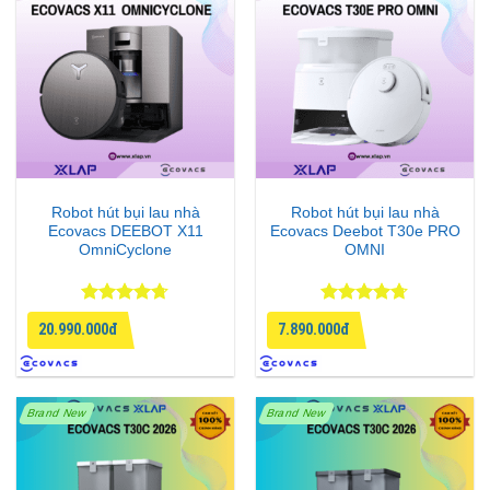
Robot hút bụi lau nhà
Robot hút bụi lau nhà
Ecovacs DEEBOT X11
Ecovacs Deebot T30e PRO
OmniCyclone
OMNI
Được xếp
Được xếp
20.990.000đ
7.890.000đ
hạng
4.67
hạng
4.67
5 sao
5 sao
Brand New
Brand New