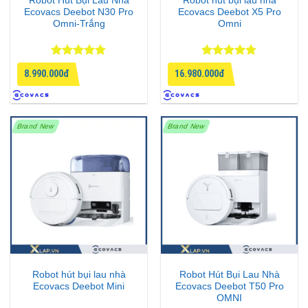
Robot Hút Bụi Lau Nhà
Robot hút bụi lau nhà
Ecovacs Deebot N30 Pro
Ecovacs Deebot X5 Pro
Omni-Trắng
Omni
Được xếp
Được xếp
8.990.000đ
16.980.000đ
hạng
4.83
hạng
4.75
5 sao
5 sao
Brand New
Brand New
Robot hút bụi lau nhà
Robot Hút Bụi Lau Nhà
Ecovacs Deebot Mini
Ecovacs Deebot T50 Pro
OMNI