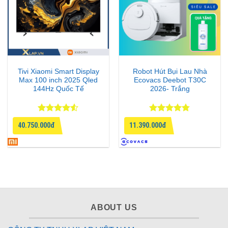
Tivi Xiaomi Smart Display
Robot Hút Bụi Lau Nhà
Max 100 inch 2025 Qled
Ecovacs Deebot T30C
144Hz Quốc Tế
2026- Trắng
Được xếp
Được xếp
40.750.000đ
11.390.000đ
hạng
4.5
hạng
4.75
5 sao
5 sao
Ecovacs DEEBOT X11 OmniCyclone được trang bị
hệ
ABOUT US
thống leo dốc cơ khí 4 bánh TruePass
tiên tiến, cho
phép robot vượt qua hầu hết các ngưỡng cửa trong