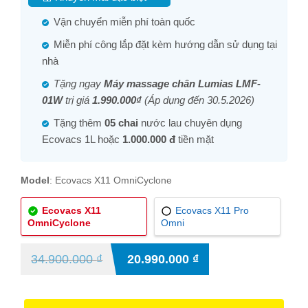
Vận chuyển miễn phí toàn quốc
Miễn phí công lắp đặt kèm hướng dẫn sử dụng tại
nhà
Tặng ngay
Máy massage chân Lumias LMF-
01W
trị giá
1.990.000₫
(Áp dụng đến 30.5.2026)
Tặng thêm
05 chai
nước lau chuyên dụng
Ecovacs 1L hoặc
1.000.000 đ
tiền mặt
Model
:
Ecovacs X11 OmniCyclone
Ecovacs X11
Ecovacs X11 Pro
OmniCyclone
Omni
34.900.000
₫
20.990.000
₫