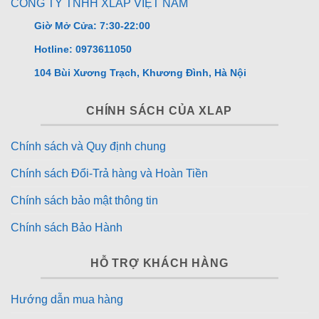
CÔNG TY TNHH XLAP VIỆT NAM
nhà. Khi gặp chướng ngại vật cao, robot tự động kích
Giờ Mở Cửa: 7:30-22:00
hoạt
hai bánh xe phụ trợ
với răng bám cao su mềm,
giúp tăng khả năng vượt ngưỡng lên đến
2.4 cm cho
Hotline: 0973611050
ngưỡng đơn
và
4 cm cho hai ngưỡng liên tiếp
.
104 Bùi Xương Trạch, Khương Đình, Hà Nội
Không giống các hệ thống dựa vào camera, TruePass
CHÍNH SÁCH CỦA XLAP
được kích hoạt ngay khi tiếp xúc, đảm bảo quá trình
vận hành mượt mà, không lỗi và không bỏ sót khu vực
Chính sách và Quy định chung
nào. Nhờ đó, robot luôn duy trì việc làm sạch liền
mạch và không bị gián đoạn.
Chính sách Đổi-Trả hàng và Hoàn Tiền
Triple Lift – Phân tách khô ướt chính xác,
Chính sách bảo mật thông tin
thích ứng mọi loại sàn
Chính sách Bảo Hành
HỖ TRỢ KHÁCH HÀNG
Hướng dẫn mua hàng