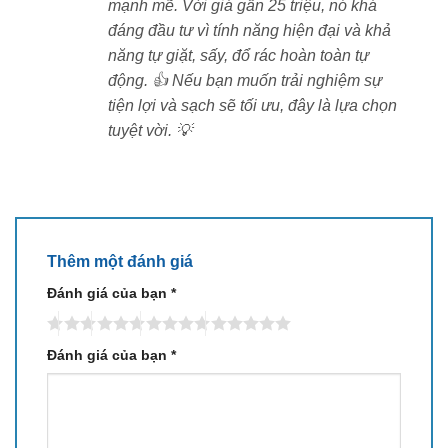
mạnh mẽ. Với giá gần 25 triệu, nó khá
đáng đầu tư vì tính năng hiện đại và khả
Công nghệ
TruEdge 3.0
giúp con lăn mở rộng linh
năng tự giặt, sấy, đổ rác hoàn toàn tự
hoạt thêm 1.5 cm, kết hợp bánh cao su mềm áp sát
động. 👍 Nếu bạn muốn trải nghiệm sự
mép tường. Nhờ đó, robot tiếp cận góc cạnh hiệu quả
tiện lợi và sạch sẽ tối ưu, đây là lựa chọn
hơn 200% so với OZMO 1.0 mà không gây trầy xước
tuyệt vời. 💡
nội thất.
Lực hút BLAST 19.500Pa – Sạch từ bụi
mịn đến rác lớn
Thêm một đánh giá
Đánh giá của bạn
*
Đánh giá của bạn
*