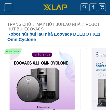
Bỏ
qua
nội
dung
TRANG CHỦ
/
MÁY HÚT BỤI LAU NHÀ
/
ROBOT
HÚT BỤI ECOVACS
Robot hút bụi lau nhà Ecovacs DEEBOT X11
OmniCyclone
Brand New