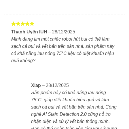
Được xếp
Thanh Uyên IUH
–
28/12/2025
hạng
5
5
Mình đang tìm một chiếc robot hút bụi có thể làm
sao
sạch cả bụi và vết bẩn trên sàn nhà, sản phẩm này
có khả năng lau nóng 75°C liệu có diệt khuẩn hiệu
quả không?
Công nghệ lau OZMO ROLLER 2.0 kết
hợp TruEdge 3.0
Xlap
–
28/12/2025
Sản phẩm này có khả năng lau nóng
75°C, giúp diệt khuẩn hiệu quả và làm
sạch cả bụi và vết bẩn trên sàn nhà. Công
nghệ AI Stain Detection 2.0 cũng hỗ trợ
nhận diện và xử lý vết bẩn thông minh.
Bạn có thể hoàn toàn yên tâm khi sử dụng