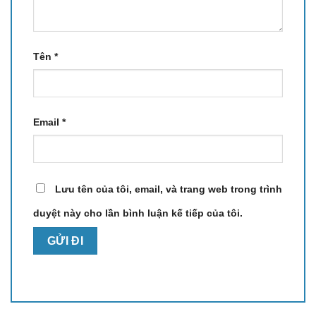
Tên
*
Email
*
Động cơ mô-men xoắn 100W kết hợp cánh quạt lớn
hơn 45% tạo nên công nghệ
BLAST
, cho lưu lượng
Lưu tên của tôi, email, và trang web trong trình
khí 18L/s và lực hút
19.500Pa
. Hệ thống này giúp X11
duyệt này cho lần bình luận kế tiếp của tôi.
loại bỏ:
140% bụi mịn nhiều hơn
262% tóc và lông thú trên thảm
100% rác lớn trên cả sàn cứng và thảm dày