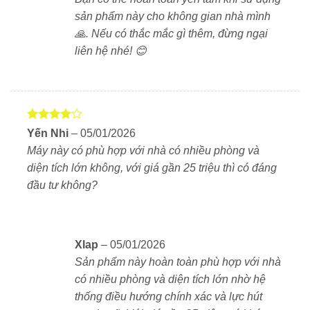
sản phẩm này cho không gian nhà mình
🙏. Nếu có thắc mắc gì thêm, đừng ngại
liên hệ nhé! 😊
Được
Yến Nhi
–
05/01/2026
xếp hạng
Máy này có phù hợp với nhà có nhiều phòng và
4
5 sao
diện tích lớn không, với giá gần 25 triệu thì có đáng
đầu tư không?
DEEBOT X11 sở hữu con lăn OZMO ROLLER 2.0 thế
hệ mới với áp lực
3800Pa
, làm sạch sâu gấp 16 lần so
với hệ thống đĩa lau kép truyền thống.
Xlap
–
05/01/2026
Sản phẩm này hoàn toàn phù hợp với nhà
Con lăn quay 200 vòng/phút, giặt tự động tới 200 lần
có nhiều phòng và diện tích lớn nhờ hệ
mỗi phút, giữ khăn lau luôn sạch và không để lại vệt
thống điều hướng chính xác và lực hút
nước bẩn.