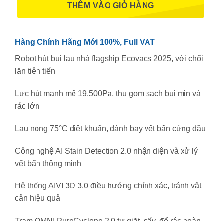
THÊM VÀO GIỎ HÀNG
Hàng Chính Hãng Mới 100%, Full VAT
Robot hút bụi lau nhà flagship Ecovacs 2025, với chổi
lăn tiên tiến
Lực hút mạnh mẽ 19.500Pa, thu gom sạch bụi mịn và
rác lớn
Lau nóng 75°C diệt khuẩn, đánh bay vết bẩn cứng đầu
Công nghệ AI Stain Detection 2.0 nhận diện và xử lý
vết bẩn thông minh
Hệ thống AIVI 3D 3.0 điều hướng chính xác, tránh vật
cản hiệu quả
Trạm OMNI PureCyclone 2.0 tự giặt, sấy, đổ rác hoàn