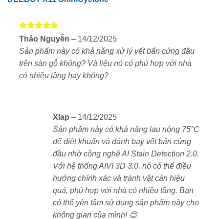
không chỉ nổi bật trong không gian sống mà còn mang
lại trải nghiệm làm sạch mạnh mẽ, thông minh và hoàn
toàn rảnh tay.
Được xếp
Thảo Nguyễn
–
14/12/2025
hạng
5
5
Robot tích hợp công nghệ
PowerBoost
cho phép nạp
Sản phẩm này có khả năng xử lý vết bẩn cứng đầu
sao
năng lượng siêu nhanh trong khi vận hành. Chỉ trong 3
trên sàn gỗ không? Và liệu nó có phù hợp với nhà
phút, X11 có thể phục hồi 6% pin, đảm bảo khả năng
có nhiều tầng hay không?
làm sạch liên tục lên tới
1000m² trong một lần hoạt
động
mà không bị gián đoạn.
Xlap
–
14/12/2025
Sản phẩm này có khả năng lau nóng 75°C
để diệt khuẩn và đánh bay vết bẩn cứng
đầu nhờ công nghệ AI Stain Detection 2.0.
Với hệ thống AIVI 3D 3.0, nó có thể điều
hướng chính xác và tránh vật cản hiệu
quả, phù hợp với nhà có nhiều tầng. Bạn
có thể yên tâm sử dụng sản phẩm này cho
không gian của mình! 😊