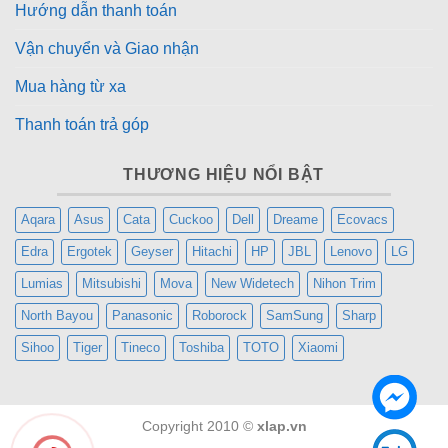
Hướng dẫn thanh toán
Vận chuyển và Giao nhận
Mua hàng từ xa
Thanh toán trả góp
THƯƠNG HIỆU NỔI BẬT
Aqara
Asus
Cata
Cuckoo
Dell
Dreame
Ecovacs
Edra
Ergotek
Geyser
Hitachi
HP
JBL
Lenovo
LG
Lumias
Mitsubishi
Mova
New Widetech
Nihon Trim
North Bayou
Panasonic
Roborock
SamSung
Sharp
Hệ thống
Triple Lift
mới trên DEEBOT X11 cho phép
Sihoo
Tiger
Tineco
Toshiba
TOTO
Xiaomi
robot thích ứng linh hoạt với từng loại sàn và tình
huống làm sạch:
Copyright 2010 ©
xlap.vn
Gặp thảm
: Con lăn được nâng cao để tránh làm