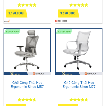
Được xếp
Được xếp
3.190.000đ
3.690.000đ
hạng
5
5
hạng
5
5
sao
sao
Brand New
Brand New
Ghế Công Thái Học
Ghế Công Thái Học
Ergonomic Sihoo M57
Ergonomic Sihoo M77
Được xếp
Được xếp