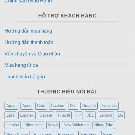
Chính sách Bảo Hành
HỖ TRỢ KHÁCH HÀNG
Hướng dẫn mua hàng
Hướng dẫn thanh toán
Vận chuyển và Giao nhận
Mua hàng từ xa
Thanh toán trả góp
THƯƠNG HIỆU NỔI BẬT
Aqara
Asus
Cata
Cuckoo
Dell
Dreame
Ecovacs
Edra
Ergotek
Geyser
Hitachi
HP
JBL
Lenovo
LG
Lumias
Mitsubishi
Mova
New Widetech
Nihon Trim
North Bayou
Panasonic
Roborock
SamSung
Sharp