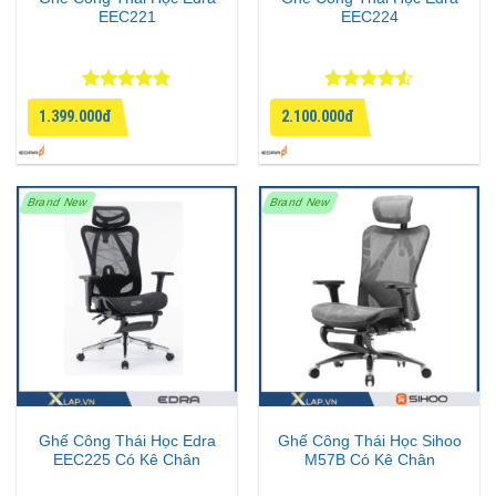
EEC221
EEC224
Được xếp
Được xếp
1.399.000đ
2.100.000đ
hạng
4.75
hạng
4.5
5 sao
5 sao
Brand New
Brand New
Ghế Công Thái Học Edra
Ghế Công Thái Học Sihoo
EEC225 Có Kê Chân
M57B Có Kê Chân