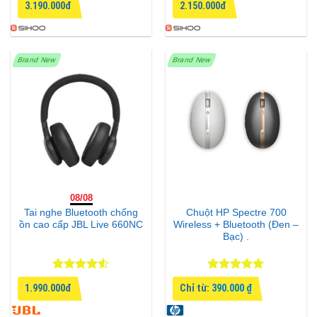
3.190.000đ
2.150.000đ
hạng
4.5
hạng
4.71
5 sao
5 sao
Brand New
Brand New
08/08
Tai nghe Bluetooth chống
Chuột HP Spectre 700
ồn cao cấp JBL Live 660NC
Wireless + Bluetooth (Đen –
Bạc) .
Được xếp
Được xếp
1.990.000đ
Chỉ từ:
390.000
₫
hạng
4.5
hạng
5
5
5 sao
sao