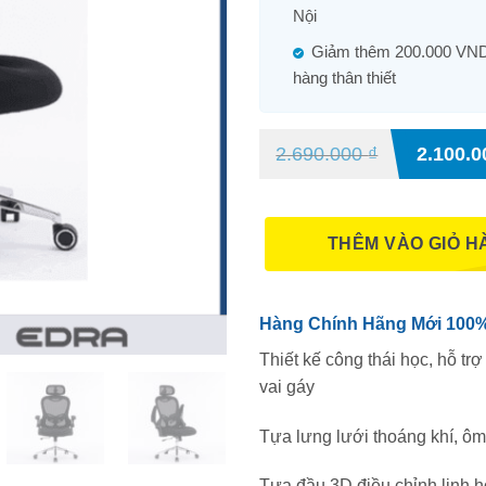
Nội
Giảm thêm 200.000 VND
hàng thân thiết
2.690.000
₫
2.100.
THÊM VÀO GIỎ H
Hàng Chính Hãng Mới 100%,
Thiết kế công thái học, hỗ trợ
vai gáy
Tựa lưng lưới thoáng khí, ôm
Tựa đầu 3D điều chỉnh linh h