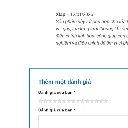
Bánh xe PU êm ái, bảo vệ sàn
Xlap
–
12/01/2026
Ghế Edra EEC224 được trang bị bánh xe PU c
Sản phẩm này rất phù hợp cho lứa tuổ
PU hạn chế tiếng ồn, không gây trầy xước bề
vai gáy, tựa lưng lưới thoáng khí ô
tối đa, phù hợp cho cả không gian hẹp.
điều chỉnh linh hoạt cũng giúp con b
nghiệm và điều chỉnh để tìm vị trí p
Phù hợp nhiều không gian làm việ
Với tông màu đen sang trọng và thiết kế g
phong cách nội thất. Sản phẩm phù hợp cho v
hoặc không gian sáng tạo.
Thêm một đánh giá
Vì sao nên mua Edra EEC224?
Đánh giá của bạn
*
Thiết kế công thái học toàn diện – hỗ trợ cộ
Tựa đầu 3D điều chỉnh linh hoạt, nâng đỡ cổ
Đánh giá của bạn
*
Tựa lưng thoáng khí, ôm sát cột sống, giúp 
Cơ chế ngả lưng mượt mà, đi kèm kê chân g