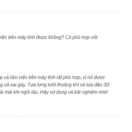
việc trên máy tính được không? Có phù hợp với
 diện
 công thái học hiện đại, ôm sát đường cong lưng tự
 và làm việc trên máy tính rất phù hợp, vì nó được
 cột sống khi ngồi lâu. Lưới tựa lưng thoáng khí, mang
ống và vai gáy. Tựa lưng lưới thoáng khí và tựa đầu 3D
ờ liên tục.
oải mái khi ngồi lâu. Hãy sử dụng và trải nghiệm nhé!
ời dùng dễ dàng nâng hoặc hạ để phù hợp chiều cao cơ
quả, hạn chế đau mỏi khi làm việc máy tính kéo dài.