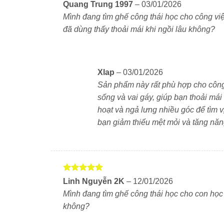
Được
Quang Trung 1997
–
03/01/2026
Khung nhôm chắc chắn, bền bỉ
xếp hạng
Mình đang tìm ghế công thái học cho công vi
4
5 sao
đã dùng thấy thoải mái khi ngồi lâu không?
Khung lưng làm từ nhôm cao cấp, chịu lực tốt
theo thời gian. Kết cấu chắc chắn đảm bảo an 
Tay vịn nhựa PP cố định, gập gọn
Xlap
–
03/01/2026
Sản phẩm này rất phù hợp cho công vi
Tay vịn làm từ nhựa PP cứng, bề mặt nhẵn, dễ
sống và vai gáy, giúp bạn thoải mái 
tay. Có thể gập gọn khi không dùng, tiết kiệm 
hoạt và ngả lưng nhiều góc để tìm vị
bạn giảm thiểu mệt mỏi và tăng năn
Cơ chế ngả lưng linh hoạt
Bệ đỡ đa chức năng cho phép ngả lưng ở nhi
chỉ với một thao tác. Cơ chế này giúp giảm áp 
Chân ghế kim loại và trụ thủy lực 
Được xếp
Linh Nguyễn 2K
–
12/01/2026
hạng
5
5
Mình đang tìm ghế công thái học cho con học
sao
Chân ghế kim loại đường kính 350mm chịu lực 
không?
Ghế chịu tải tối đa 150kg, phù hợp với nhiều đ