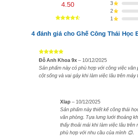
4.50
3
2
1
4.50
4
trên
5 dựa trên
4 đánh giá cho
Ghế Công Thái Học 
đánh giá
Được xếp
Đỗ Anh Khoa 9x
–
10/12/2025
hạng
5
5
Sản phẩm này có phù hợp với công việc văn p
sao
cột sống và vai gáy khi làm việc lâu trên máy 
Xlap
–
10/12/2025
Sản phẩm này thiết kế công thái học,
văn phòng. Tựa lưng lưới thoáng kh
thấy thoải mái khi làm việc lâu trê
phù hợp với nhu cầu của mình 😊.