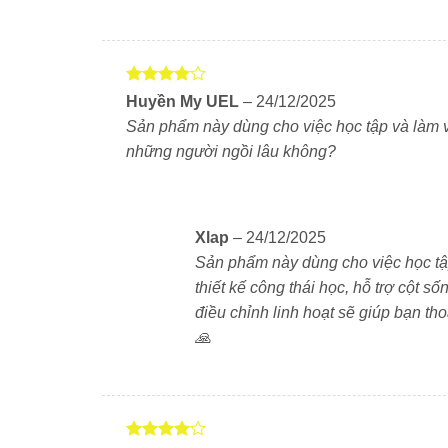
Được
Huyền My UEL
–
24/12/2025
xếp hạng
Sản phẩm này dùng cho việc học tập và làm 
4
5 sao
những người ngồi lâu không?
Thiết kế công thái học hỗ trợ toàn
Xlap
–
24/12/2025
Ghế Ergonomic Edra EEC224 sở hữu thiết kế
Sản phẩm này dùng cho việc học tập
nhiên. Tựa lưng cong nhẹ giúp giảm áp lực lên
thiết kế công thái học, hỗ trợ cột s
lại cảm giác dễ chịu kể cả khi sử dụng nhiều gi
điều chỉnh linh hoạt sẽ giúp bạn th
🙏
Tựa đầu 3D nâng đỡ cổ gáy
Ghế có tựa đầu 3D điều chỉnh linh hoạt. Ngư
thể. Tựa đầu này giúp nâng đỡ cổ và gáy hiệu 