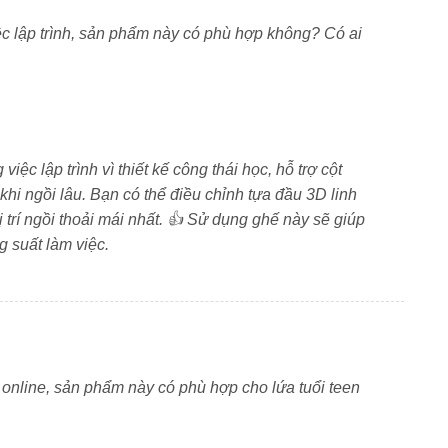
ệc lập trình, sản phẩm này có phù hợp không? Có ai
 và chống gỉ. Bề mặt khung sang trọng, giữ độ bền đẹp
toàn khi sử dụng lâu dài.
ệc lập trình vì thiết kế công thái học, hỗ trợ cột
 vệ sinh. Thiết kế cố định tạo điểm tựa vững cho cánh
khi ngồi lâu. Bạn có thể điều chỉnh tựa đầu 3D linh
không gian làm việc.
 trí ngồi thoải mái nhất. 👍 Sử dụng ghế này sẽ giúp
g suất làm việc.
ều góc độ. Chuyển từ tư thế làm việc sang nghỉ ngơi
lực lưng dưới và tăng sự thoải mái.
Class 4
 online, sản phẩm này có phù hợp cho lứa tuổi teen
tốt. Trụ thủy lực Class 4 nâng hạ mượt mà và an toàn.
ối tượng.