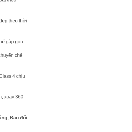
ẹp theo thời
thể gập gọn
chuyển chế
 Class 4 chịu
n, xoay 360
áng, Bao đổi