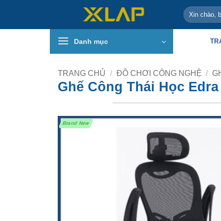
Bỏ
Tìm
qua
kiếm:
nội
Danh mục
TR
dung
TRANG CHỦ
/
ĐỒ CHƠI CÔNG NGHỆ
/
G
Ghế Công Thái Học Edra
Brand New