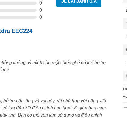
ĐỂ LẠI ĐÁNH GIÁ
0
0
0
Edra EEC224
hòng không, vì mình cần một chiếc ghế có thể hỗ trợ
tính?
D
T
 hỗ trợ cột sống và vai gáy, rất phù hợp với công việc
í và tựa đầu 3D điều chỉnh linh hoạt sẽ giúp bạn cảm
n máy tính. Bạn có thể yên tâm sử dụng và điều chỉnh