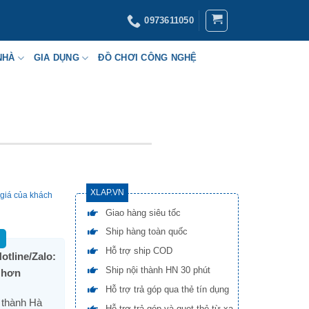
0973611050
NHÀ
GIA DỤNG
ĐỒ CHƠI CÔNG NGHỆ
XLAP.VN
giá của khách
Giao hàng siêu tốc
Ship hàng toàn quốc
Hỗ trợ ship COD
otline/Zalo:
Ship nội thành HN 30 phút
t hơn
Hỗ trợ trả góp qua thẻ tín dụng
 thành Hà
Hỗ trợ trả góp và quẹt thẻ từ xa