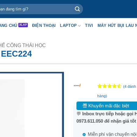
ANG CHỦ
ĐIỆN THOẠI
LAPTOP
TIVI
MÁY HÚT BỤI LAU 
HẾ CÔNG THÁI HỌC
 EEC224
(
4
đánh 
4.5
4
trên 5
hàng)
dựa trên
đánh giá
Khuyến mãi đặc biệt
💬
Inbox trực tiếp hoặc gọi H
0973.611.050 để nhận giá tố
Miễn phí vận chuyển nội