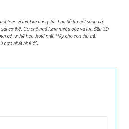
ao cấp giúp di chuyển nhẹ nhàng và êm ái. Chất liệu
i teen vì thiết kế công thái học hỗ trợ cột sống và
 mặt sàn. Khả năng xoay 360 độ mang lại sự linh hoạt
m sát cơ thể. Cơ chế ngả lưng nhiều góc và tựa đầu 3D
ạn có tư thế học thoải mái. Hãy cho con thử trải
hù hợp nhất nhé 😊.
c
ọn gàng, ghế Edra EEC224 dễ dàng hòa hợp với nhiều
ăn phòng công ty, phòng học, phòng làm việc tại nhà
t sống, cổ và vai gáy, hạn chế đau mỏi khi ngồi lâu.
 hiệu quả khi làm việc và thư giãn.
giữ tư thế ngồi đúng và dễ chịu suốt ngày dài.
ập gọn – lý tưởng cho nghỉ trưa tại văn phòng.