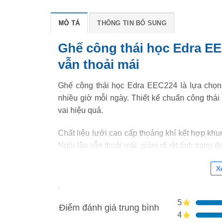
MÔ TẢ
THÔNG TIN BỔ SUNG
Ghế công thái học Edra EEC
vẫn thoải mái
Ghế công thái học Edra EEC224 là lựa chọn 
nhiều giờ mỗi ngày. Thiết kế chuẩn công thái
vai hiệu quả.
Chất liệu lưới cao cấp thoáng khí kết hợp kh
Ngồi lâu vẫn thoải mái, giảm rõ rệt tình trạng 
X
5
Điểm đánh giá trung bình
4