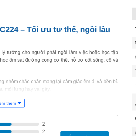
224 – Tối ưu tư thế, ngồi lâu
lý tưởng cho người phải ngồi làm việc hoặc học tập
 học ôm sát đường cong cơ thể, hỗ trợ cột sống, cổ và
ung nhôm chắc chắn mang lại cảm giác êm ái và bền bỉ.
đau mỏi lưng hay vai gáy.
em thêm
2
2