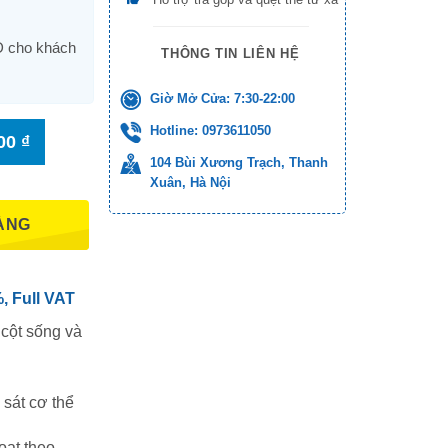
 cho khách
THÔNG TIN LIÊN HỆ
Giờ Mở Cửa: 7:30-22:00
Hotline: 0973611050
000
₫
104 Bùi Xương Trạch, Thanh
Xuân, Hà Nội
ÀNG
 Full VAT
 cột sống và
 sát cơ thể
oạt theo