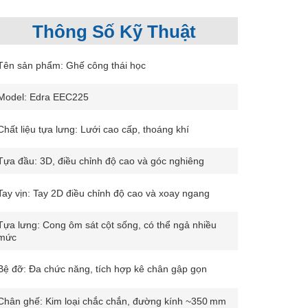
Thông Số Kỹ Thuật
Tên sản phẩm: Ghế công thái học
Model: Edra EEC225
Chất liệu tựa lưng: Lưới cao cấp, thoáng khí
Tựa đầu: 3D, điều chỉnh độ cao và góc nghiêng
Tay vịn: Tay 2D điều chỉnh độ cao và xoay ngang
Tựa lưng: Cong ôm sát cột sống, có thể ngả nhiều
mức
Bệ đỡ: Đa chức năng, tích hợp kê chân gập gọn
Chân ghế: Kim loại chắc chắn, đường kính ~350 mm