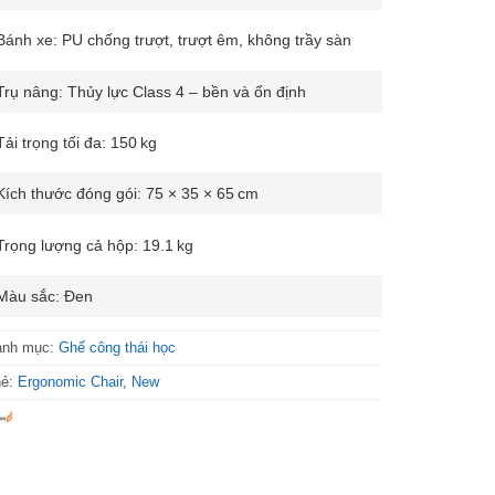
Bánh xe: PU chống trượt, trượt êm, không trầy sàn
Trụ nâng: Thủy lực Class 4 – bền và ổn định
Tải trọng tối đa: 150 kg
Kích thước đóng gói: 75 × 35 × 65 cm
Trọng lượng cả hộp: 19.1 kg
Màu sắc: Đen
anh mục:
Ghế công thái học
hẻ:
Ergonomic Chair
,
New