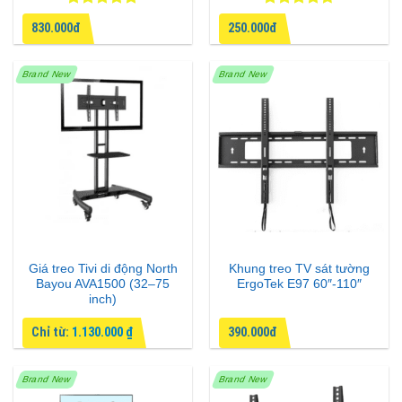
Được xếp
Được xếp
830.000đ
250.000đ
hạng
5
5
hạng
4.67
sao
5 sao
Brand New
Brand New
Giá treo Tivi di động North
Khung treo TV sát tường
Bayou AVA1500 (32–75
ErgoTek E97 60″-110″
inch)
Chỉ từ:
1.130.000
₫
390.000đ
Brand New
Brand New