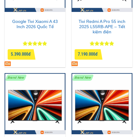
Google Tivi Xiaomi A 43
Tivi Redmi A Pro 55 inch
Inch 2026 Quốc Tế
2025 L55RB-APE – Tiết
kiệm điện
Được xếp
Được xếp
5.390.000đ
7.190.000đ
hạng
4.8
5
hạng
5
5
sao
sao
Brand New
Brand New