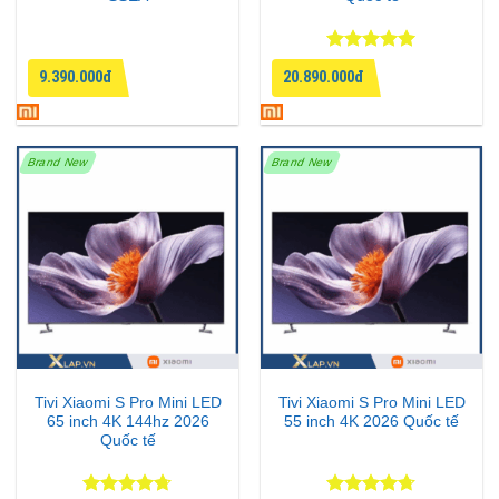
Được xếp
9.390.000đ
20.890.000đ
hạng
5
5
sao
Brand New
Brand New
Tivi Xiaomi S Pro Mini LED
Tivi Xiaomi S Pro Mini LED
65 inch 4K 144hz 2026
55 inch 4K 2026 Quốc tế
Quốc tế