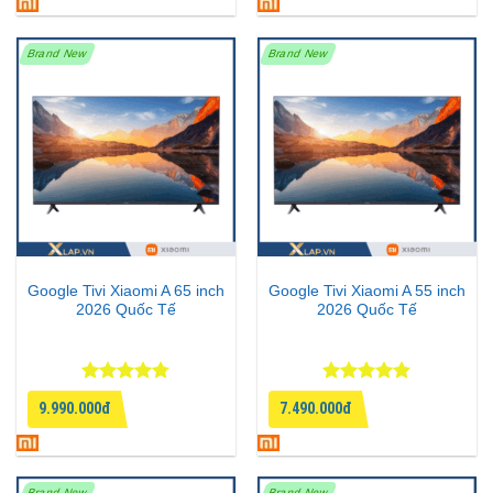
Brand New
Brand New
Google Tivi Xiaomi A 65 inch
Google Tivi Xiaomi A 55 inch
2026 Quốc Tế
2026 Quốc Tế
Được xếp
Được xếp
9.990.000đ
7.490.000đ
hạng
4.75
hạng
4.8
5
5 sao
sao
Brand New
Brand New