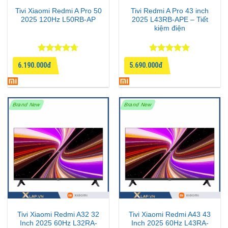
Tivi Xiaomi Redmi A Pro 50
Tivi Redmi A Pro 43 inch
2025 120Hz L50RB-AP
2025 L43RB-APE – Tiết
kiệm điện
Được xếp
Được xếp
6.190.000đ
5.690.000đ
hạng
4.67
hạng
5
5
5 sao
sao
Brand New
Brand New
Tivi Xiaomi Redmi A32 32
Tivi Xiaomi Redmi A43 43
Inch 2025 60Hz L32RA-
Inch 2025 60Hz L43RA-