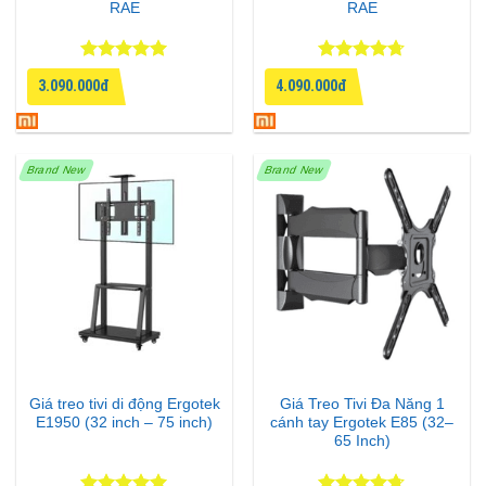
RAE
RAE
Được xếp
Được xếp
3.090.000đ
4.090.000đ
hạng
5
5
hạng
4.67
sao
5 sao
Brand New
Brand New
Giá treo tivi di động Ergotek
Giá Treo Tivi Đa Năng 1
E1950 (32 inch – 75 inch)
cánh tay Ergotek E85 (32–
65 Inch)