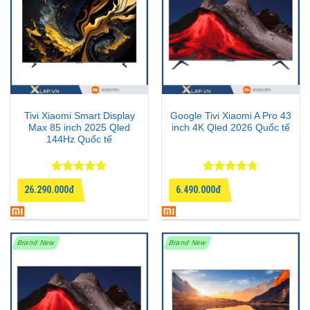
Tivi Xiaomi Smart Display
Google Tivi Xiaomi A Pro 43
Max 85 inch 2025 Qled
inch 4K Qled 2026 Quốc tế
144Hz Quốc tế
Được xếp
Được xếp
26.290.000đ
6.490.000đ
hạng
5
5
hạng
4.75
sao
5 sao
Brand New
Brand New