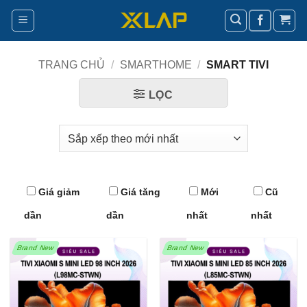
Bỏ
qua
nội
dung
TRANG CHỦ
/
SMARTHOME
/
SMART TIVI
LỌC
Giá giảm
Giá tăng
Mới
Cũ
dần
dần
nhất
nhất
Brand New
Brand New