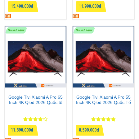
Được xếp
Được xếp
15.490.000đ
11.990.000đ
hạng
4.67
hạng
4.67
5 sao
5 sao
Brand New
Brand New
Google Tivi Xiaomi A Pro 65
Google Tivi Xiaomi A Pro 55
Inch 4K Qled 2026 Quốc tế
Inch 4K Qled 2026 Quốc Tế
Được xếp
Được xếp
11.390.000đ
8.590.000đ
hạng
4.25
hạng
4.75
5 sao
5 sao