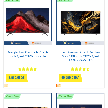
Google Tivi Xiaomi A Pro 32
Tivi Xiaomi Smart Display
inch Qled 2026 Quốc tế
Max 100 inch 2025 Qled
144Hz Quốc Tế
Được xếp
Được xếp
3.550.000đ
40.750.000đ
hạng
5
5
hạng
4.5
sao
5 sao
Brand New
Brand New