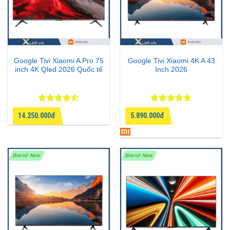
Google Tivi Xiaomi A Pro 75
Google Tivi Xiaomi 4K A 43
inch 4K Qled 2026 Quốc tế
Inch 2026
Được xếp
Được xếp
14.250.000đ
5.890.000đ
hạng
4.5
hạng
5
5
5 sao
sao
Brand New
Brand New