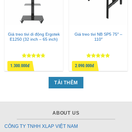
Giá treo tivi di động Ergotek
Giá treo tivi NB SP5 75″ –
E1250 (32 inch – 65 inch)
110″
Được xếp
Được xếp
1.300.000đ
2.090.000đ
hạng
4.67
hạng
4.8
5
5 sao
sao
TẢI THÊM
ABOUT US
CÔNG TY TNHH XLAP VIỆT NAM