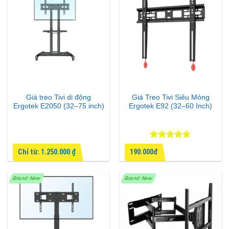
Giá treo Tivi di động
Giá Treo Tivi Siêu Mỏng
Ergotek E2050 (32–75 inch)
Ergotek E92 (32–60 Inch)
Được xếp
Chỉ từ:
1.250.000
₫
190.000đ
hạng
4.67
5 sao
Brand New
Brand New