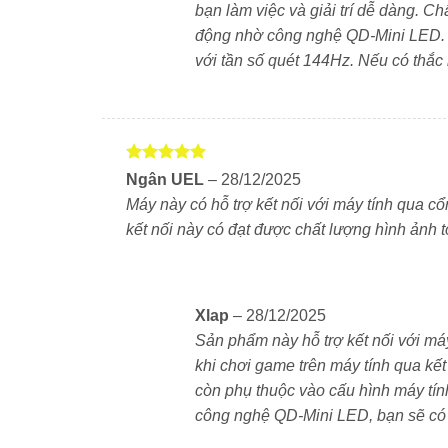
mờ cục bộ tái tạo màu sắc sống động, độ tương 
bạn làm việc và giải trí dễ dàng. Ch
động nhờ công nghệ QD-Mini LED. B
Sản phẩm hỗ trợ
độ phân giải 4K UHD
, tần
với tần số quét 144Hz. Nếu có thắc 
cho chuyển động mượt mà khi xem phim, thể 
bởi Harman AudioEFX mang lại hiệu ứng vòm số
Thiết kế sang trọng, viền siêu mỏ
Được xếp
Ngân UEL
–
28/12/2025
Xiaomi S Pro L75MB-SSEA giá rẻ
trong phân
hạng
5
5
Máy này có hỗ trợ kết nối với máy tính qua c
sao
thị 98%. Khung kim loại chắc chắn, đế dáng 
kết nối này có đạt được chất lượng hình ảnh
400 × 300 mm hỗ trợ treo tường linh hoạt.
Xlap
–
28/12/2025
Sản phẩm này hỗ trợ kết nối với má
khi chơi game trên máy tính qua kết
còn phụ thuộc vào cấu hình máy tín
công nghệ QD-Mini LED, bạn sẽ có t