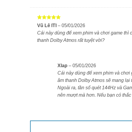
Được xếp
Vũ Lê ITI
–
05/01/2026
hạng
5
5
Cái này dùng để xem phim và chơi game thì 
sao
thanh Dolby Atmos rất tuyệt vời?
Xlap
–
05/01/2026
Cái này dùng để xem phim và chơi g
âm thanh Dolby Atmos sẽ mang lại t
Ngoài ra, tần số quét 144Hz và Ga
nên mượt mà hơn. Nếu bạn có thắc m