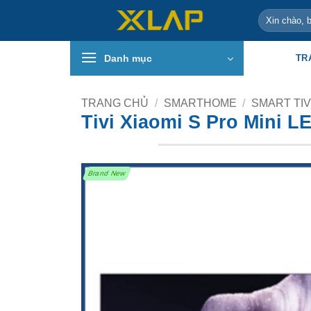
Bỏ
Tìm
qua
kiếm:
nội
Danh mục
TR
dung
TRANG CHỦ
/
SMARTHOME
/
SMART TIV
Tivi Xiaomi S Pro Mini L
Brand New