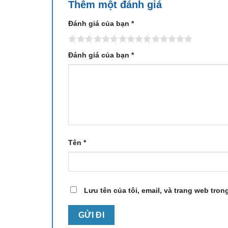
Thêm một đánh giá
Đánh giá của bạn
*
Đánh giá của bạn
*
Công nghệ QD-Mini LED tiên tiến
Tivi được trang bị
704 vùng làm mờ cục bộ
,
sáng nổi bật. Độ sáng đỉnh lên tới 1.700 nit g
phản chiếu hạn chế lóa, giúp hình ảnh trong t
Tên
*
Lưu tên của tôi, email, và trang web trong