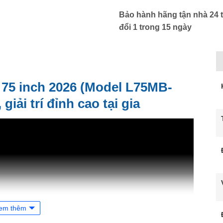
Bảo hành hãng tận nhà 24 t
đổi 1 trong 15 ngày
D 75 inch 2026 (Model L75MB-
iải trí đỉnh cao tại gia
em thêm