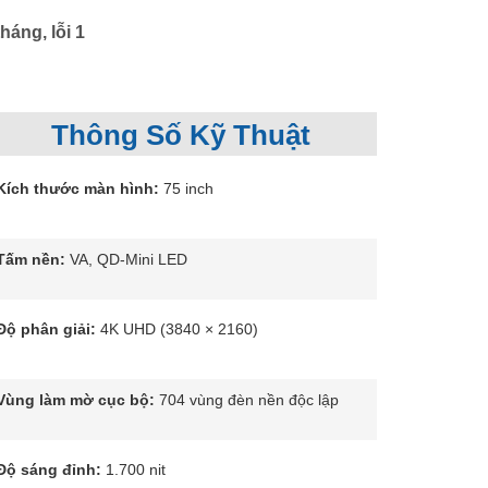
háng, lỗi 1
Thông Số Kỹ Thuật
Kích thước màn hình:
75 inch
Tấm nền:
VA, QD-Mini LED
Độ phân giải:
4K UHD (3840 × 2160)
Vùng làm mờ cục bộ:
704 vùng đèn nền độc lập
Độ sáng đỉnh:
1.700 nit