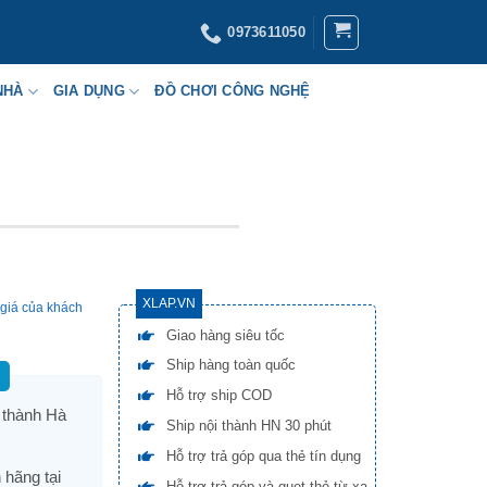
0973611050
NHÀ
GIA DỤNG
ĐỒ CHƠI CÔNG NGHỆ
XLAP.VN
giá của khách
Giao hàng siêu tốc
Ship hàng toàn quốc
Hỗ trợ ship COD
 thành Hà
Ship nội thành HN 30 phút
Hỗ trợ trả góp qua thẻ tín dụng
 hãng tại
Hỗ trợ trả góp và quẹt thẻ từ xa