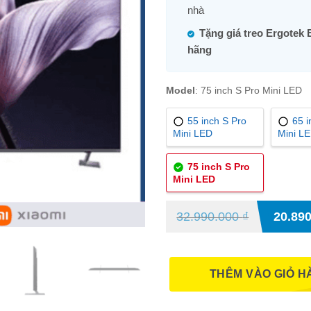
nhà
Tặng giá treo Ergotek 
hãng
Model
:
75 inch S Pro Mini LED
55 inch S Pro
65 i
Mini LED
Mini L
75 inch S Pro
Mini LED
32.990.000
₫
20.89
THÊM VÀO GIỎ H