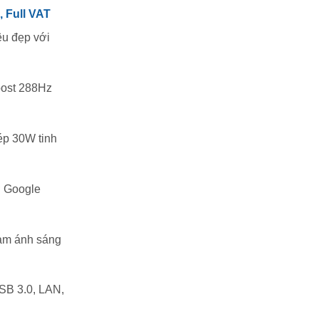
 Full VAT
iêu đẹp với
oost 288Hz
ép 30W tinh
ợ Google
iảm ánh sáng
USB 3.0, LAN,