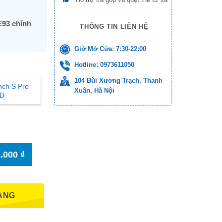
E93 chính
THÔNG TIN LIÊN HỆ
Giờ Mở Cửa: 7:30-22:00
Hotline: 0973611050
104 Bùi Xương Trạch, Thanh
nch S Pro
Xuân, Hà Nội
ED
0.000
₫
ÀNG