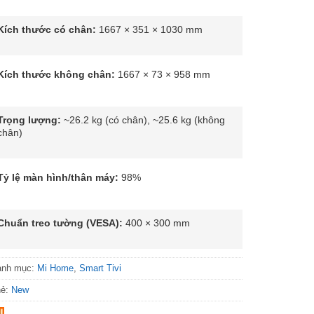
Kích thước có chân:
1667 × 351 × 1030 mm
Kích thước không chân:
1667 × 73 × 958 mm
Trọng lượng:
~26.2 kg (có chân), ~25.6 kg (không
chân)
Tỷ lệ màn hình/thân máy:
98%
Chuẩn treo tường (VESA):
400 × 300 mm
anh mục:
Mi Home
,
Smart Tivi
hẻ:
New