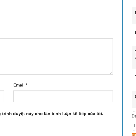
 giúp màu đen sâu hơn, độ tương phản rõ rệt và chi tiết
iữ hình ảnh rực rỡ trong nhiều điều kiện. Lớp phủ chống
rẻo ngay cả khi xem ban ngày.
Email
*
 trình duyệt này cho lần bình luận kế tiếp của tôi.
D
T