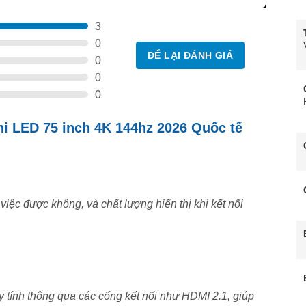
3
0
ĐỂ LẠI ĐÁNH GIÁ
0
0
0
ni LED 75 inch 4K 144hz 2026 Quốc tế
việc được không, và chất lượng hiển thị khi kết nối
5MB-SSEA là lựa chọn hoàn hảo cho không gian rộng,
ay tại nhà. Công nghệ
QD-Mini LED
với 704 vùng làm
y tính thông qua các cổng kết nối như HDMI 2.1, giúp