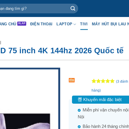
ANG CHỦ
ĐIỆN THOẠI
LAPTOP
TIVI
MÁY HÚT BỤI LAU 
I
ED 75 inch 4K 144hz 2026 Quốc tế
(
3
đánh 
5
3
trên 5
hàng)
dựa trên
đánh giá
Khuyến mãi đặc biệt
Miễn phí vận chuyển nội
Nội
Bảo hành 24 tháng chính