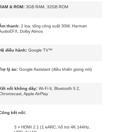
RAM & ROM:
3GB RAM, 32GB ROM
Âm thanh:
2 loa, tổng công suất 30W, Harman
AudioEFX, Dolby Atmos
Hệ điều hành:
Google TV™
Trợ lý ảo:
Google Assistant (điều khiển giọng nói)
Kết nối không dây:
Wi-Fi 6, Bluetooth 5.2,
Chromecast, Apple AirPlay
Cổng kết nối:
3 × HDMI 2.1 (1 eARC, hỗ trợ 4K 144Hz,