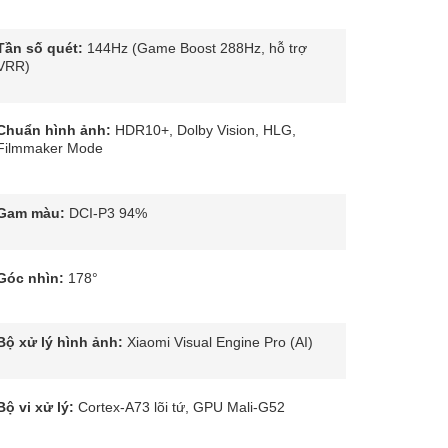
Tần số quét:
144Hz (Game Boost 288Hz, hỗ trợ
VRR)
Chuẩn hình ảnh:
HDR10+, Dolby Vision, HLG,
Filmmaker Mode
Gam màu:
DCI-P3 94%
Góc nhìn:
178°
Bộ xử lý hình ảnh:
Xiaomi Visual Engine Pro (AI)
Bộ vi xử lý:
Cortex-A73 lõi tứ, GPU Mali-G52