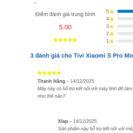
5
Điểm đánh giá trung bình
4
5.00
3
2
1
5.00
3
trên 5
dựa trên
3 đánh giá cho
Tivi Xiaomi S Pro Mi
đánh giá
Được xếp
Thanh Hằng
–
14/12/2025
hạng
5
5
Máy này có hỗ trợ kết nối với máy tính để làm 
sao
như thế nào?
Tivi Xiaomi S Pro Mini LED 75 inch 2026
L7
Xlap
–
14/12/2025
mang đến trải nghiệm như rạp chiếu phim ng
Sản phẩm này hỗ trợ kết nối với má