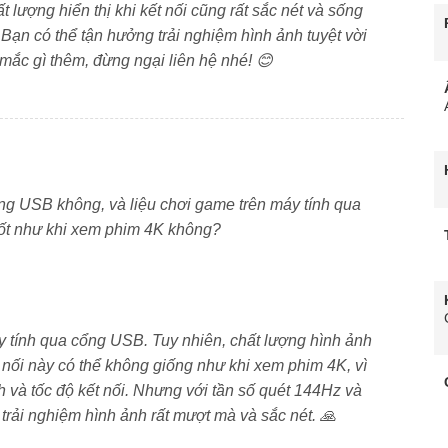
phản cao và chi tiết sắc nét.
ất lượng hiển thị khi kết nối cũng rất sắc nét và sống
ạn có thể tận hưởng trải nghiệm hình ảnh tuyệt vời
 số quét gốc
144Hz
cùng chế độ
Game Boost 288Hz
,
mắc gì thêm, đừng ngại liên hệ nhé! 😊
thao hay chơi game. Âm thanh
Dolby Atmos
tinh chỉnh
ng động, nâng tầm giải trí gia đình.
ng
 khúc cao cấp sở hữu màn hình tràn viền đạt tỷ lệ hiển
ổng USB không, và liệu chơi game trên máy tính qua
lưỡi kiếm tạo sự sang trọng và vững chãi. Chuẩn VESA
 tốt như khi xem phim 4K không?
y tính qua cổng USB. Tuy nhiên, chất lượng hình ảnh
 nối này có thể không giống như khi xem phim 4K, vì
h và tốc độ kết nối. Nhưng với tần số quét 144Hz và
rải nghiệm hình ảnh rất mượt mà và sắc nét. 🙏