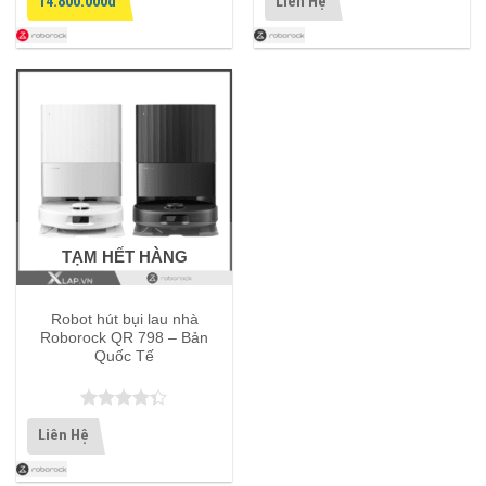
14.800.000đ
Liên Hệ
hạng
5
5
hạng
4.33
sao
5 sao
TẠM HẾT HÀNG
Robot hút bụi lau nhà
Roborock QR 798 – Bản
Quốc Tế
Được xếp
Liên Hệ
hạng
4.33
5 sao