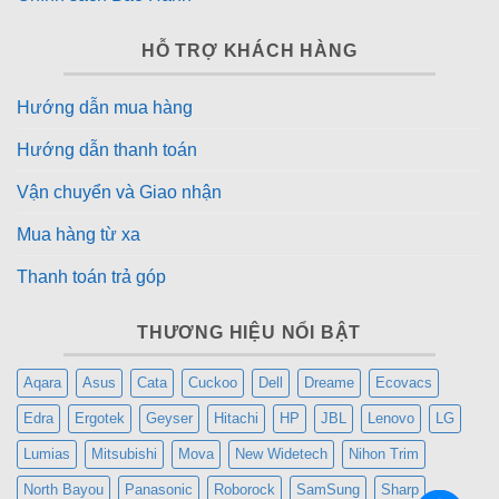
HỖ TRỢ KHÁCH HÀNG
Hướng dẫn mua hàng
Hướng dẫn thanh toán
Vận chuyển và Giao nhận
Mua hàng từ xa
Thanh toán trả góp
THƯƠNG HIỆU NỔI BẬT
Aqara
Asus
Cata
Cuckoo
Dell
Dreame
Ecovacs
Edra
Ergotek
Geyser
Hitachi
HP
JBL
Lenovo
LG
Lumias
Mitsubishi
Mova
New Widetech
Nihon Trim
North Bayou
Panasonic
Roborock
SamSung
Sharp