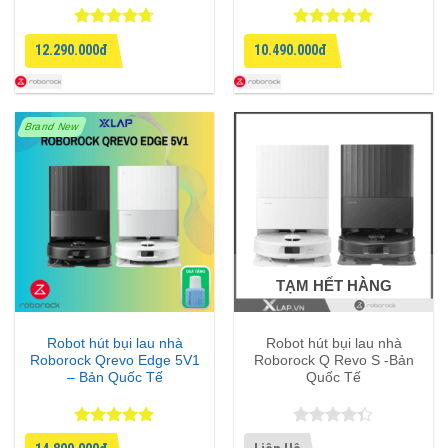
Được xếp
Được xếp
12.290.000đ
10.490.000đ
hạng
4.67
hạng
5
5
5 sao
sao
Brand New
TẠM HẾT HÀNG
Robot hút bụi lau nhà
Robot hút bụi lau nhà
Roborock Qrevo Edge 5V1
Roborock Q Revo S -Bản
– Bản Quốc Tế
Quốc Tế
Được xếp
Được xếp