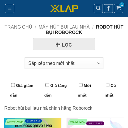
Bỏ
qua
nội
dung
TRANG CHỦ
/
MÁY HÚT BỤI LAU NHÀ
/
ROBOT HÚT
BỤI ROBOROCK
LỌC
Giá giảm
Giá tăng
Mới
Cũ
dần
dần
nhất
nhất
Robot hút bụi lau nhà chính hãng Roborock
Brand New
Brand New