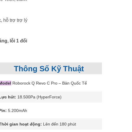
hỗ trợ trợ lý
g, lỗi 1 đổi
Thông Số Kỹ Thuật
Model
Roborock Q Revo C Pro – Bản Quốc Tế
Lực hút:
18.500Pa (HyperForce)
Pin:
5.200mAh
Thời gian hoạt động:
Lên đến 180 phút