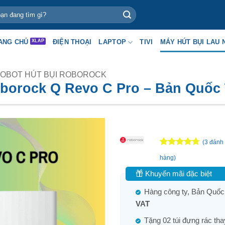
ANG CHỦ
ĐIỆN THOẠI
LAPTOP
TIVI
MÁY HÚT BỤI LAU 
OBOT HÚT BỤI ROBOROCK
oborock Q Revo C Pro – Bản Quốc
(
3
đánh 
4.67
3
trên
hàng)
5 dựa trên
đánh giá
Khuyến mãi đặc biệt
Hàng công ty, Bản Quốc
VAT
Tặng 02 túi đựng rác tha