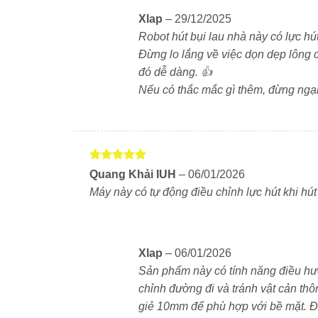
Xlap
–
29/12/2025
Robot hút bụi lau nhà này có lực hú
Đừng lo lắng về việc dọn dẹp lông 
đó dễ dàng. 👍
Nếu có thắc mắc gì thêm, đừng ngại
Được xếp
Quang Khải IUH
–
06/01/2026
hạng
5
5
Máy này có tự động điều chỉnh lực hút khi hú
sao
Xlap
–
06/01/2026
Sản phẩm này có tính năng điều hư
chỉnh đường đi và tránh vật cản th
giẻ 10mm để phù hợp với bề mặt. Đi