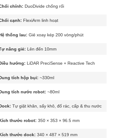
Chổi chính:
DuoDivide chống rối
Chổi cạnh:
FlexiArm linh hoạt
Hệ thống lau:
Giẻ xoay kép 200 vòng/phút
Tự nâng giẻ:
Lên đến 10mm
Điều hướng:
LiDAR PreciSense + Reactive Tech
Dung tích hộp bụi:
~330ml
Dung tích nước robot:
~80ml
Dock:
Tự giặt khăn, sấy khô, đổ rác, cấp & thu nước
Kích thước robot:
350 × 353 × 96.5 mm
Kích thước dock:
340 × 487 × 519 mm