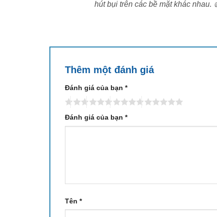
hút bụi trên các bề mặt khác nhau. 
Thêm một đánh giá
Đánh giá của bạn
*
Lực hút HyperForce 18.500Pa – L
Roborock Q Revo C Pro sở hữu lực hút Hyper
Đánh giá của bạn
*
dàng hút sạch bụi mịn, tóc, lông thú và mản
khuất. Lực hút lớn kết hợp với thiết kế đường g
Đây là lựa chọn lý tưởng cho gia đình có thú
triệt để. Với HyperForce 18.500Pa, bạn sẽ luô
Tên
*