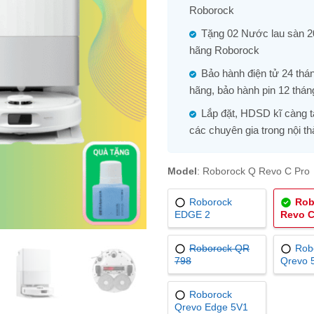
Roborock
Tặng 02 Nước lau sàn 2
hãng Roborock
Bảo hành điện tử 24 thá
hãng, bảo hành pin 12 thán
Lắp đặt, HDSD kĩ càng t
các chuyên gia trong nội t
Model
:
Roborock Q Revo C Pro
Roborock
Rob
EDGE 2
Revo C
Roborock QR
Rob
798
Qrevo 
Roborock
Qrevo Edge 5V1