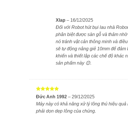
Roborock Q Revo C Pro là robot hút bụi lau n
Xlap
–
16/12/2025
bụi mịn, tóc rụng và lông thú trên sàn gỗ, gạ
Đối với Robot hút bụi lau nhà Rob
kép 200 vòng/phút, hỗ trợ làm sạch các vết 
phân biệt được sàn gỗ và thảm nhờ
năng tự nâng giẻ 10mm khi gặp thảm. Nhờ tính
nó tránh vật cản thông minh và điều
sẽ tự động nâng giẻ 10mm để đảm bả
Hệ thống chống rối 3 lớp giúp robot tránh kẹt
khiển và thiết lập các chế độ khác
dock sạc đa năng 5 trong 1. Dock có thể giặt 
sản phẩm này 😊.
nước bẩn. Bạn gần như không cần can thiệp t
khiển qua ứng dụng Roborock.
Được xếp
Đức Anh 1992
–
29/12/2025
hạng
5
5
Máy này có khả năng xử lý lông thú hiệu quả
sao
phải dọn dẹp lông của chúng.