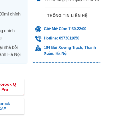
00ml chính
THÔNG TIN LIÊN HỆ
Giờ Mở Cửa: 7:30-22:00
ng chính
g.
Hotline: 0973611050
ại nhà bởi
104 Bùi Xương Trạch, Thanh
Xuân, Hà Nội
hành Hà Nội
orock Q
 Pro
orock
5AE