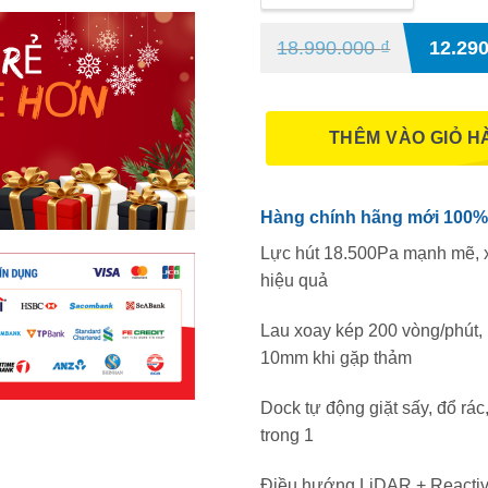
18.990.000
₫
12.29
THÊM VÀO GIỎ H
Hàng chính hãng mới 100%
Lực hút 18.500Pa mạnh mẽ, x
hiệu quả
Lau xoay kép 200 vòng/phút,
10mm khi gặp thảm
Dock tự động giặt sấy, đổ rá
trong 1
Điều hướng LiDAR + Reactive