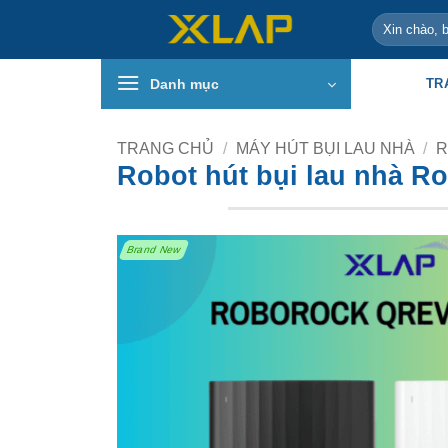
Bỏ
Tìm
qua
kiếm:
nội
Danh mục
TR
dung
TRANG CHỦ
/
MÁY HÚT BỤI LAU NHÀ
/
R
Robot hút bụi lau nhà R
Brand New