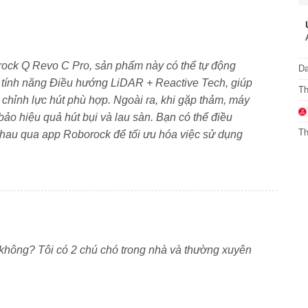
hà cao cấp. Robot sở hữu lực hút 18.500Pa, giúp xử lý
ch men và cả thảm. Model này nổi bật với giẻ lau xoay
orock Q Revo C Pro, sản phẩm này có thể tự động
D
bẩn cứng đầu mà không để lại vệt. Robot cũng có khả
 tính năng Điều hướng LiDAR + Reactive Tech, giúp
T
 năng này mà giúp thảm luôn khô và được bảo vệ tốt.
 chỉnh lực hút phù hợp. Ngoài ra, khi gặp thảm, máy
o hiệu quả hút bụi và lau sàn. Bạn có thể điều
 tóc, rất phù hợp với nhà có thú cưng. Sản phẩm đi kèm
Th
 nhau qua app Roborock để tối ưu hóa việc sử dụng
nóng, sấy khăn, hút bụi vào túi, cấp nước sạch và thu
hủ công sau mỗi lần robot làm việc. Tất cả được điều
 không? Tôi có 2 chú chó trong nhà và thường xuyên