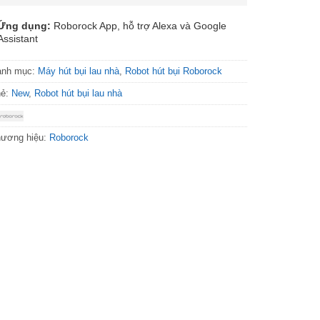
Ứng dụng:
Roborock App, hỗ trợ Alexa và Google
Assistant
anh mục:
Máy hút bụi lau nhà
,
Robot hút bụi Roborock
hẻ:
New
,
Robot hút bụi lau nhà
ương hiệu:
Roborock