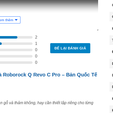
em thêm
2
1
ĐỂ LẠI ĐÁNH GIÁ
0
0
0
hà Roborock Q Revo C Pro – Bản Quốc Tế
n gỗ và thảm không, hay cần thiết lập riêng cho từng