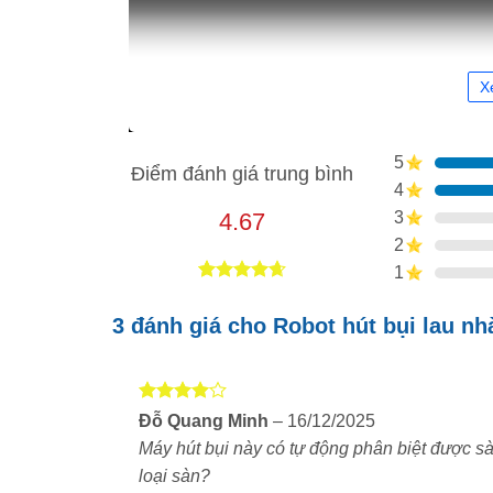
X
5
Điểm đánh giá trung bình
4
4.67
3
2
1
4.67
3
trên
5 dựa trên
3 đánh giá cho
Robot hút bụi lau n
đánh giá
Được
Đỗ Quang Minh
–
16/12/2025
xếp hạng
Máy hút bụi này có tự động phân biệt được sà
4
5 sao
loại sàn?