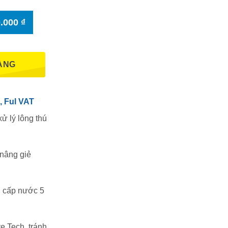
0.000
₫
ÀNG
, Ful VAT
ử lý lông thú
 nâng giẻ
c, cấp nước 5
 Tech, tránh