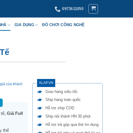
0973611050
NHÀ
GIA DỤNG
ĐỒ CHƠI CÔNG NGHỆ
 Tế
XLAP.VN
giá của khách
Giao hàng siêu tốc
Ship hàng toàn quốc
Hỗ trợ ship COD
 tế
, Giá Full
Ship nội thành HN 30 phút
Hỗ trợ trả góp qua thẻ tín dụng
y thế
Hỗ trợ trả góp và quẹt thẻ từ xa