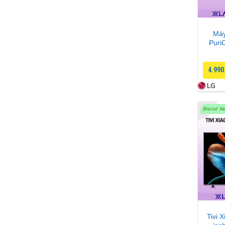
Máy
Puri
4.990
Brand N
Tivi 