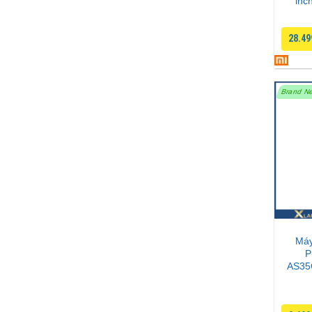
inc
28.49
Brand N
Máy
P
AS35