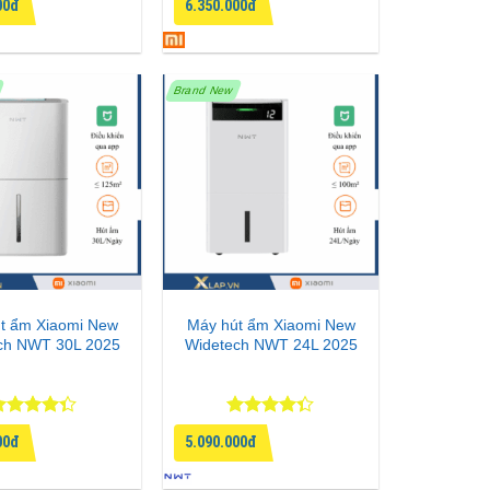
00đ
6.350.000đ
ạng
5
5
ao
Brand New
t ẩm Xiaomi New
Máy hút ẩm Xiaomi New
ch NWT 30L 2025
Widetech NWT 24L 2025
ược xếp
Được xếp
00đ
5.090.000đ
ạng
4.33
hạng
4.33
 sao
5 sao