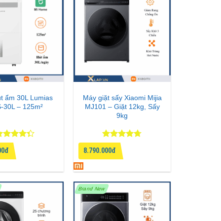
t ẩm 30L Lumias
Máy giặt sấy Xiaomi Mijia
-30L – 125m²
MJ101 – Giặt 12kg, Sấy
9kg
ược xếp
Được xếp
00đ
8.790.000đ
ạng
4.33
hạng
4.67
 sao
5 sao
Brand New