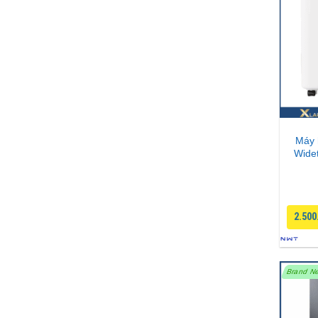
Máy 
Wide
2.500
Brand N