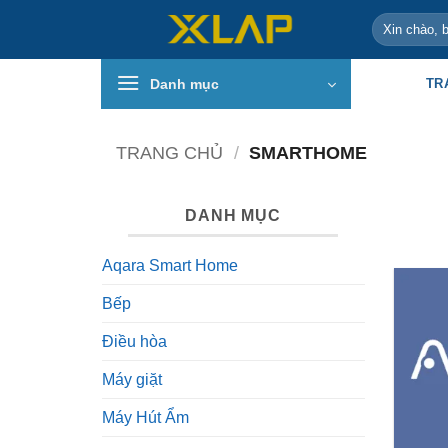
Bỏ
Tìm
qua
kiếm:
nội
Danh mục
TR
dung
TRANG CHỦ
/
SMARTHOME
DANH MỤC
Aqara Smart Home
Bếp
Điều hòa
Máy giặt
Máy Hút Ẩm