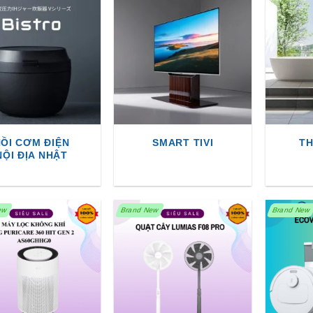
ỒI CƠM ĐIỆN
SMART TIVI
TH
NỘI ĐỊA NHẬT
ew
Brand New
Brand New