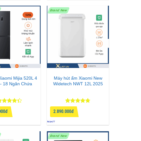
Brand New
Xiaomi Mijia 520L 4
Máy hút ẩm Xiaomi New
– 18 Ngăn Chứa
Widetech NWT 12L 2025
ược xếp
Được xếp
000đ
2.890.000đ
ạng
4.33
hạng
4.67
 sao
5 sao
Brand New