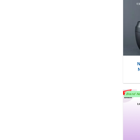
N
Brand N