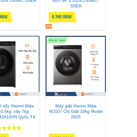
 2026 L65MC-SSEA
inch 4K S 2026 L55MC-
SSEA
000đ
9.390.000đ
Brand New
t sấy Xiaomi Mijia
Máy giặt Xiaomi Mijia
10.5kg, sấy 7kg
MJ107 Chỉ Giặt 10kg Model
JA10VN Quốc Tế
2025
ược xếp