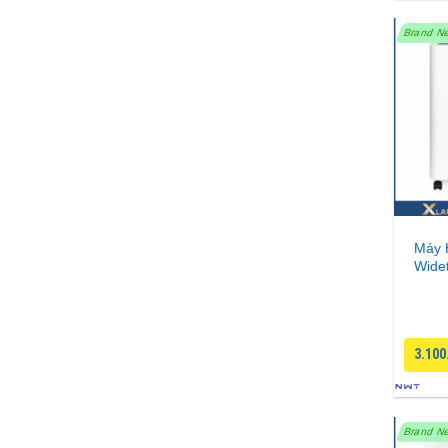
Brand N
Máy 
Wide
3.100
Brand N