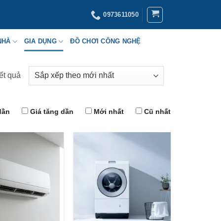
0973611050
NHÀ
GIA DỤNG
ĐỒ CHƠI CÔNG NGHỆ
ết quả
Đã
sắp
xếp
dần
Giá tăng dần
Mới nhất
Cũ nhất
theo
mới
nhất