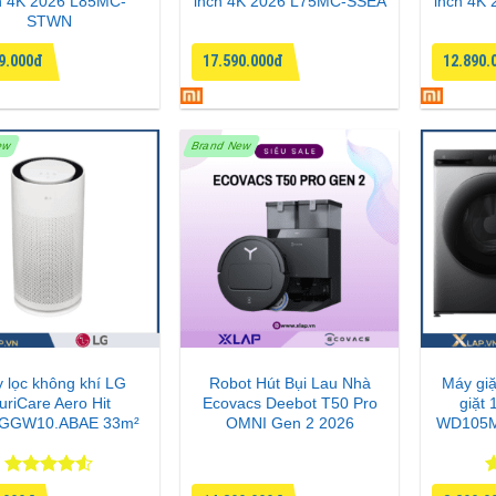
h 4K 2026 L85MC-
inch 4K 2026 L75MC-SSEA
inch 4K
STWN
9.000đ
17.590.000đ
12.890.
ew
Brand New
 lọc không khí LG
Robot Hút Bụi Lau Nhà
Máy giặ
uriCare Aero Hit
Ecovacs Deebot T50 Pro
giặt 
GGW10.ABAE 33m²
OMNI Gen 2 2026
WD105M
Được xếp
Đ