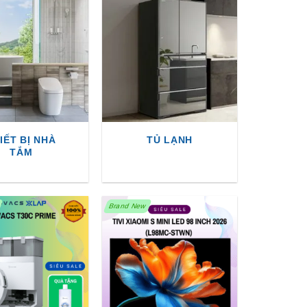
IẾT BỊ NHÀ
TỦ LẠNH
TẮM
Brand New