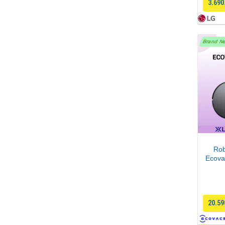
3.690
Brand N
Rob
Ecova
20.59