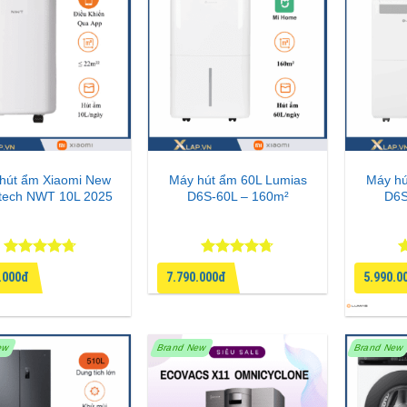
hút ẩm Xiaomi New
Máy hút ẩm 60L Lumias
Máy hú
tech NWT 10L 2025
D6S-60L – 160m²
D6S
Được xếp
Được xếp
Đ
.000đ
7.790.000đ
5.990.0
hạng
4.67
hạng
4.67
h
5 sao
5 sao
5
ew
Brand New
Brand New