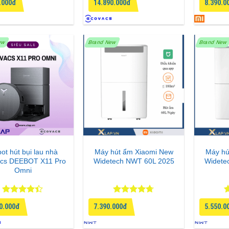
.000đ
14.890.000đ
8.390.0
hạng
4.5
h
5 sao
s
ew
Brand New
Brand New
ot hút bụi lau nhà
Máy hút ẩm Xiaomi New
Máy hú
cs DEEBOT X11 Pro
Widetech NWT 60L 2025
Widete
Omni
Được xếp
Được xếp
Đ
0.000đ
7.390.000đ
5.550.0
hạng
4.33
hạng
4.67
h
5 sao
5 sao
5