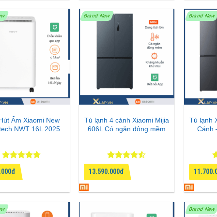
ew
Brand New
Brand New
Hút Ẩm Xiaomi New
Tủ lạnh 4 cánh Xiaomi Mijia
Tủ lạnh 
tech NWT 16L 2025
606L Có ngăn đông mềm
Cánh 
Được xếp
Được xếp
Đ
.000đ
13.590.000đ
11.700.
hạng
4.67
hạng
4.5
h
5 sao
5 sao
5
ew
Brand New