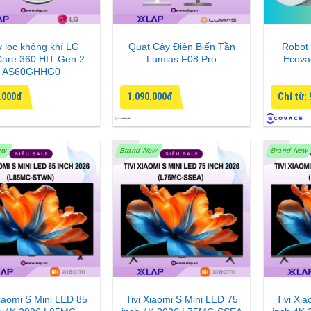
 lọc không khí LG
Quạt Cây Điện Biến Tần
Robot 
Care 360 HIT Gen 2
Lumias F08 Pro
Ecova
AS60GHHG0
.000đ
1.090.000đ
Chỉ từ:
ew
Brand New
Brand New
Xiaomi S Mini LED 85
Tivi Xiaomi S Mini LED 75
Tivi Xi