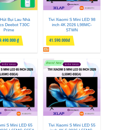
Hút Bụi Lau Nhà
Tivi Xiaomi S Mini LED 98
cs Deebot T30C
inch 4K 2026 L98MC-
Prime
STWN
9.490.000
₫
41.590.000đ
Brand New
aomi S Mini LED 65
Tivi Xiaomi S Mini LED 55