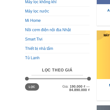
Máy lọc không khí
A
Máy lọc nước
Mi Home
Nồi cơm điện nội địa Nhật
Smart Tivi
Thiết bị nhà tắm
Tủ Lạnh
LỌC THEO GIÁ
Giá
Giá
Giá:
190.000 ₫
—
LỌC
tối
tối
84.890.000 ₫
thiểu
đa