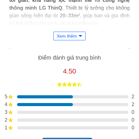
tối giản
,
khả năng lọc mạnh mẽ
và
công nghệ
thông minh LG ThinQ
. Thiết bị lý tưởng cho không
gian sống hiện đại từ
20–33m²
, giúp bạn và gia đình
hít thở không khí sạch, an toàn mỗi ngày.
Xem thêm
Điểm đánh giá trung bình
4.50
4.50
4
trên
5
2
5 dựa trên
đánh giá
4
2
3
0
2
0
1
0