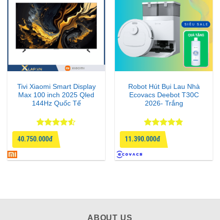
Tivi Xiaomi Smart Display
Robot Hút Bụi Lau Nhà
Max 100 inch 2025 Qled
Ecovacs Deebot T30C
144Hz Quốc Tế
2026- Trắng
Được xếp
Được xếp
40.750.000đ
11.390.000đ
hạng
4.5
hạng
4.75
5 sao
5 sao
ABOUT US