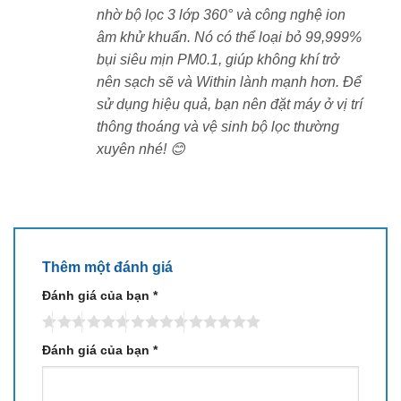
nhờ bộ lọc 3 lớp 360° và công nghệ ion
Vì sao nên chọn LG PuriCare Aero Hit
âm khử khuẩn. Nó có thể loại bỏ 99,999%
AS35GGW10.ABAE?
bụi siêu mịn PM0.1, giúp không khí trở
nên sạch sẽ và Within lành mạnh hơn. Để
✔ Lọc 360 độ – Loại bỏ đến 99,999% bụi mịn PM0.1
sử dụng hiệu quả, bạn nên đặt máy ở vị trí
✔ Cảm biến PM1.0 chính xác, hiển thị chất lượng
thông thoáng và vệ sinh bộ lọc thường
không khí bằng đèn màu
xuyên nhé! 😊
✔ Công nghệ ion âm – trung hòa vi khuẩn và virus
✔ Điều khiển thông minh qua ứng dụng LG ThinQ
✔ Vận hành siêu êm, phù hợp cả ban đêm
✔ Nhiều chế độ lọc linh hoạt, dễ dùng
✔ Thiết kế nhỏ gọn, tiết kiệm diện tích
✔ Hàng chính hãng LG – bảo hành đầy đủ, an tâm sử
Thêm một đánh giá
dụng
Đánh giá của bạn
*
Ảnh thực tế sản phẩm
Đánh giá của bạn
*