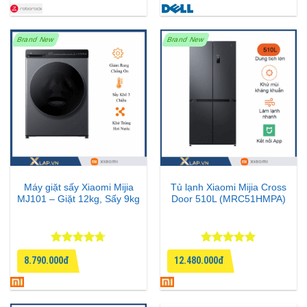
sao
5 sao
Brand New
Brand New
Máy giặt sấy Xiaomi Mijia
Tủ lạnh Xiaomi Mijia Cross
MJ101 – Giặt 12kg, Sấy 9kg
Door 510L (MRC51HMPA)
Được xếp
Được xếp
8.790.000đ
12.480.000đ
hạng
4.67
hạng
5
5
5 sao
sao