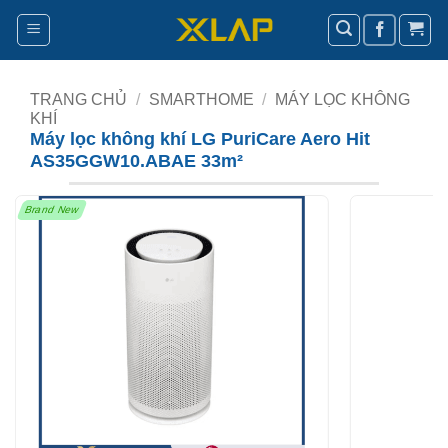
Bỏ
qua
nội
dung
TRANG CHỦ
/
SMARTHOME
/
MÁY LỌC KHÔNG
KHÍ
Máy lọc không khí LG PuriCare Aero Hit
AS35GGW10.ABAE 33m²
Brand New