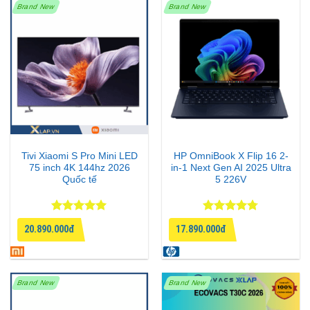
Brand New
Brand New
Tivi Xiaomi S Pro Mini LED
HP OmniBook X Flip 16 2-
75 inch 4K 144hz 2026
in-1 Next Gen AI 2025 Ultra
Quốc tế
5 226V
Được xếp
Được xếp
20.890.000đ
17.890.000đ
hạng
5
5
hạng
4.75
sao
5 sao
Brand New
Brand New