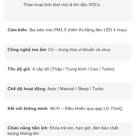
Than hoạt tính khử mùi & khí độc VOCs
Cảm biến
: Bụi siêu mịn PM1.0 (hiển thị bằng đèn LED 4 màu)
Công nghệ ion âm
: Có – trung hòa vi khuẩn và virus
Tốc độ gió
: 4 cấp độ (Thấp / Trung bình / Cao / Turbo)
Chế độ hoạt động
: Auto / Manual / Sleep / Turbo
Kết nối thông minh
: Wi-Fi – Điều khiển qua app LG ThinQ
Chức năng tiện ích
: Khóa trẻ em, hẹn giờ, đèn báo chất
lượng không khí