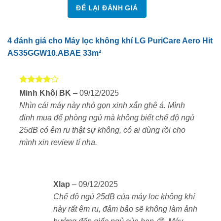
ĐỂ LẠI ĐÁNH GIÁ
4 đánh giá cho
Máy lọc không khí LG PuriCare Aero Hit
AS35GGW10.ABAE 33m²
Hệ thống lọc 360° – Loại bỏ đến 99,999% bụi mịn
Máy được trang bị
bộ lọc 3 lớp 360 Safe Plus
gồm:
Được
Minh Khôi BK
–
09/12/2025
Màng lọc thô giữ lại lông thú, bụi lớn
xếp hạng
Nhìn cái máy này nhỏ gọn xinh xắn ghê á. Mình
4
5 sao
định mua để phòng ngủ mà không biết chế độ ngủ
Màng HEPA H13
loại bỏ bụi siêu mịn PM0.1 hiệu
25dB có êm ru thật sự không, có ai dùng rồi cho
quả đến 99,999%
mình xin review tí nha.
Lớp than hoạt tính khử mùi và hấp thụ khí độc hại
như VOCs
Thiết kế trụ tròn hút khí theo mọi hướng, giúp không
Xlap
–
09/12/2025
khí được làm sạch đồng đều trong toàn bộ căn
Chế độ ngủ 25dB của máy lọc không khí
phòng.
này rất êm ru, đảm bảo sẽ không làm ảnh