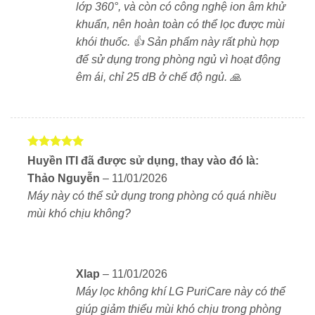
Auto
: Tự điều chỉnh tốc độ gió phù hợp với mức độ
lớp 360°, và còn có công nghệ ion âm khử
ô nhiễm
khuẩn, nên hoàn toàn có thể lọc được mùi
khói thuốc. 👍 Sản phẩm này rất phù hợp
Sleep
: Vận hành yên tĩnh vào ban đêm
để sử dụng trong phòng ngủ vì hoạt động
êm ái, chỉ 25 dB ở chế độ ngủ. 🙏
Manual
: Chọn tốc độ gió theo nhu cầu
Turbo
: Làm sạch mạnh mẽ khi không khí ô nhiễm
nặng
Ngoài ra, máy còn có
khóa trẻ em
giúp đảm bảo an
Được xếp
Huyền ITI đã được sử dụng, thay vào đó là:
hạng
5
5
toàn khi sử dụng trong gia đình có trẻ nhỏ.
Thảo Nguyễn
–
11/01/2026
sao
Máy này có thể sử dụng trong phòng có quá nhiều
Thiết kế gọn gàng – Phù hợp mọi không gian
mùi khó chịu không?
Máy cao 51cm, đường kính chỉ 24cm – nhỏ gọn nhưng
mạnh mẽ. Vỏ ngoài màu trắng thanh lịch, phù hợp đặt
trong phòng khách, phòng ngủ, văn phòng hoặc phòng
Xlap
–
11/01/2026
em bé. Bảng điều khiển cảm ứng đơn giản, dễ sử
Máy lọc không khí LG PuriCare này có thể
dụng cho mọi đối tượng.
giúp giảm thiểu mùi khó chịu trong phòng