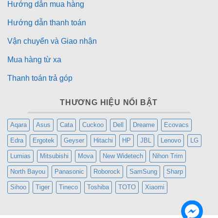
Hướng dẫn mua hàng
Hướng dẫn thanh toán
Vận chuyển và Giao nhận
Mua hàng từ xa
Thanh toán trả góp
THƯƠNG HIỆU NỔI BẬT
Aqara
Asus
Cata
Cuckoo
Dell
Dreame
Ecovacs
Edra
Ergotek
Geyser
Hitachi
HP
JBL
Lenovo
LG
Lumias
Mitsubishi
Mova
New Widetech
Nihon Trim
North Bayou
Panasonic
Roborock
SamSung
Sharp
Sihoo
Tiger
Tineco
Toshiba
TOTO
Xiaomi