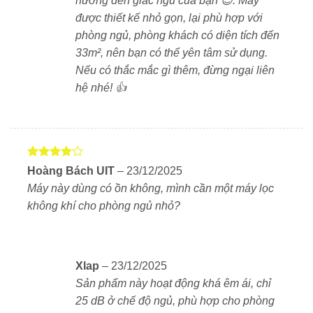
hưởng đến giấc ngủ của bạn 😊. Máy
Cảm biến PM1.0 – Hiển thị chất lượng không khí
được thiết kế nhỏ gọn, lại phù hợp với
theo thời gian thực
phòng ngủ, phòng khách có diện tích đến
LG tích hợp cảm biến bụi siêu mịn PM1.0 trên Aero Hit.
33m², nên bạn có thể yên tâm sử dụng.
Thiết bị sẽ tự động đánh giá mức độ ô nhiễm và hiển
Nếu có thắc mắc gì thêm, đừng ngại liên
thị thông qua
đèn LED 4 màu
(đỏ – cam – vàng –
hệ nhé! 👍
xanh). Người dùng dễ dàng theo dõi và kiểm soát chất
lượng không khí trong nhà.
Công nghệ ion âm – Tăng hiệu quả diệt khuẩn
Được
Máy phát ra hàng triệu ion âm mỗi giây. Các ion này
Hoàng Bách UIT
–
23/12/2025
xếp hạng
giúp trung hòa vi khuẩn, virus và bụi siêu mịn trong
Máy này dùng có ồn không, mình cần một máy lọc
4
5 sao
không khí. Không gian sống vì vậy sạch hơn, an toàn
không khí cho phòng ngủ nhỏ?
hơn cho trẻ nhỏ, người lớn tuổi và người nhạy cảm
với dị ứng.
Xlap
–
23/12/2025
Vận hành êm ái – Ngủ ngon hơn, làm việc tập trung
Sản phẩm này hoạt động khá êm ái, chỉ
hơn
25 dB ở chế độ ngủ, phù hợp cho phòng