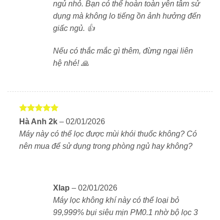
Ở chế độ ngủ, độ ồn của máy chỉ khoảng
25dB
– gần
ngủ nhỏ. Bạn có thể hoàn toàn yên tâm sử
như không nghe thấy. Khi cần làm sạch nhanh, chế độ
dụng mà không lo tiếng ồn ảnh hưởng đến
Turbo hoạt động mạnh mẽ nhưng vẫn giữ độ ồn dưới
giấc ngủ. 👍
53dB. Bạn có thể dùng máy cả ngày lẫn đêm mà
không lo bị làm phiền.
Nếu có thắc mắc gì thêm, đừng ngại liên
hệ nhé! 🙏
Điều khiển từ xa qua LG ThinQ – Tiện lợi mọi lúc
mọi nơi
Với
ứng dụng LG ThinQ
, bạn có thể bật tắt máy, kiểm
tra chất lượng không khí, chuyển đổi chế độ và hẹn
Được xếp
Hà Anh 2k
–
02/01/2026
giờ hoạt động ngay trên điện thoại. Dù ở nhà hay ra
hạng
5
5
Máy này có thể lọc được mùi khói thuốc không? Có
sao
ngoài, bạn vẫn kiểm soát không khí trong phòng một
nên mua để sử dụng trong phòng ngủ hay không?
cách chủ động.
Chế độ lọc thông minh – Tự động điều chỉnh theo
chất lượng không khí
Xlap
–
02/01/2026
Máy có các chế độ vận hành linh hoạt:
Máy lọc không khí này có thể loại bỏ
99,999% bụi siêu mịn PM0.1 nhờ bộ lọc 3