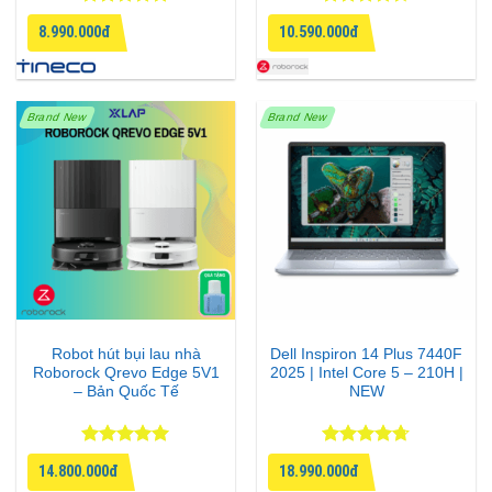
Được xếp
Được xếp
8.990.000đ
10.590.000đ
hạng
4.75
hạng
4.33
5 sao
5 sao
Brand New
Brand New
Robot hút bụi lau nhà
Dell Inspiron 14 Plus 7440F
Roborock Qrevo Edge 5V1
2025 | Intel Core 5 – 210H |
– Bản Quốc Tế
NEW
Được xếp
Được xếp
14.800.000đ
18.990.000đ
hạng
5
5
hạng
4.67