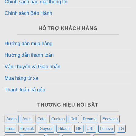
Chính sách bảo mật thông tin
Chính sách Bảo Hành
HỖ TRỢ KHÁCH HÀNG
Hướng dẫn mua hàng
Hệ thống chống rung – Giảm tiếng ồn tối đa
Hướng dẫn thanh toán
Trang bị hệ thống giảm rung 6 chiều kết hợp cấu trúc
Vận chuyển và Giao nhận
cách âm 7 lớp, giúp máy hoạt động êm ái ngay cả khi
vắt ở tốc độ cao. Bạn có thể giặt đồ vào ban đêm mà
Mua hàng từ xa
không làm ảnh hưởng đến giấc ngủ hay sinh hoạt.
Thanh toán trả góp
THƯƠNG HIỆU NỔI BẬT
Aqara
Asus
Cata
Cuckoo
Dell
Dreame
Ecovacs
Edra
Ergotek
Geyser
Hitachi
HP
JBL
Lenovo
LG