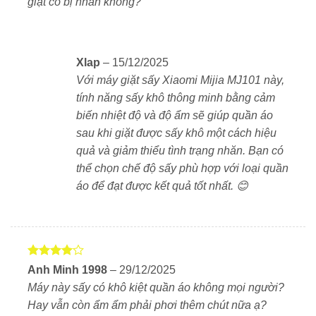
giặt có bị nhăn không?
Giặt 12kg – Sấy 9kg, đáp ứng nhu cầu cho cả gia
đình lớn.
Tỷ lệ làm sạch 1.2, vượt tiêu chuẩn quốc gia, đánh
Xlap
–
15/12/2025
bay vết bẩn cứng đầu.
Với máy giặt sấy Xiaomi Mijia MJ101 này,
26 chương trình giặt & sấy chuyên biệt cho từng
tính năng sấy khô thông minh bằng cảm
loại vải.
biến nhiệt độ và độ ẩm sẽ giúp quần áo
sau khi giặt được sấy khô một cách hiệu
Động cơ DD truyền động trực tiếp, vận hành êm ái,
quả và giảm thiểu tình trạng nhăn. Bạn có
bền bỉ.
thể chọn chế độ sấy phù hợp với loại quần
Khử trùng bằng hơi nước diệt khuẩn, virus, bọ ve
áo để đạt được kết quả tốt nhất. 😊
đến 99.999%.
Giảm rung 6 chiều, chống ồn 7 lớp, hoạt động cực
kỳ yên tĩnh.
Sấy khô thông minh kiểm soát nhiệt độ và độ ẩm
Được
Anh Minh 1998
–
29/12/2025
xếp hạng
theo thời gian thực.
Máy này sấy có khô kiệt quần áo không mọi người?
4
5 sao
Hay vẫn còn ẩm ẩm phải phơi thêm chút nữa ạ?
Thiết kế siêu mỏng 610mm, tối ưu không gian và dễ