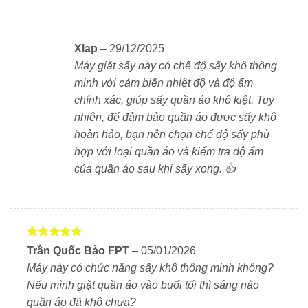
lắp đặt.
Xlap
–
29/12/2025
Máy giặt sấy này có chế độ sấy khô thông
minh với cảm biến nhiệt độ và độ ẩm
chính xác, giúp sấy quần áo khô kiệt. Tuy
nhiên, để đảm bảo quần áo được sấy khô
hoàn hảo, bạn nên chọn chế độ sấy phù
hợp với loại quần áo và kiểm tra độ ẩm
của quần áo sau khi sấy xong. 👍
Được xếp
Trần Quốc Bảo FPT
–
05/01/2026
hạng
5
5
Máy này có chức năng sấy khô thông minh không?
sao
Nếu mình giặt quần áo vào buổi tối thì sáng nào
quần áo đã khô chưa?