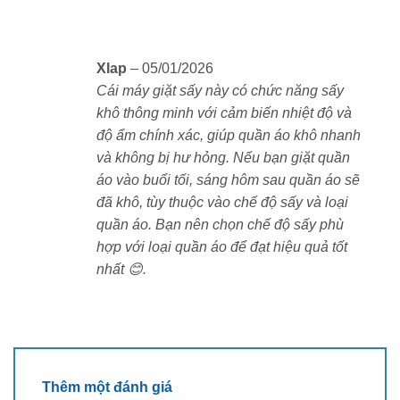
Xlap
–
05/01/2026
Cái máy giặt sấy này có chức năng sấy
khô thông minh với cảm biến nhiệt độ và
độ ẩm chính xác, giúp quần áo khô nhanh
và không bị hư hỏng. Nếu bạn giặt quần
áo vào buổi tối, sáng hôm sau quần áo sẽ
đã khô, tùy thuộc vào chế độ sấy và loại
Dung tích giặt sấy siêu lớn – Tiết kiệm thời gian
quần áo. Bạn nên chọn chế độ sấy phù
hợp với loại quần áo để đạt hiệu quả tốt
Máy giặt sấy Xiaomi Mijia MJ101 mang đến khả năng
nhất 😊.
giặt 12kg và sấy khô 9kg, lý tưởng cho gia đình đông
người hoặc những ngày cần giặt nhiều đồ cùng lúc.
Lồng giặt sâu hơn 40mm giúp nước thấm đều hơn,
giặt sạch hơn và sấy khô nhanh hơn, kể cả với chăn
ga, áo khoác dày hay đồ len.
Thêm một đánh giá