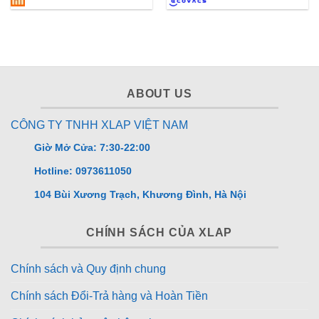
Động cơ truyền động trực tiếp DD (Direct Drive) điều
khiển chuyển động lồng giặt chính xác đến từng độ
xoay. Nhờ vậy, máy hoạt động ổn định, giảm rung,
giảm ồn và tăng tuổi thọ. Đặc biệt, lồng giặt xoay nhẹ
90° giúp hạn chế nhăn, xoắn rối quần áo.
ABOUT US
CÔNG TY TNHH XLAP VIỆT NAM
Giờ Mở Cửa: 7:30-22:00
Hotline: 0973611050
104 Bùi Xương Trạch, Khương Đình, Hà Nội
CHÍNH SÁCH CỦA XLAP
Chính sách và Quy định chung
Chính sách Đổi-Trả hàng và Hoàn Tiền