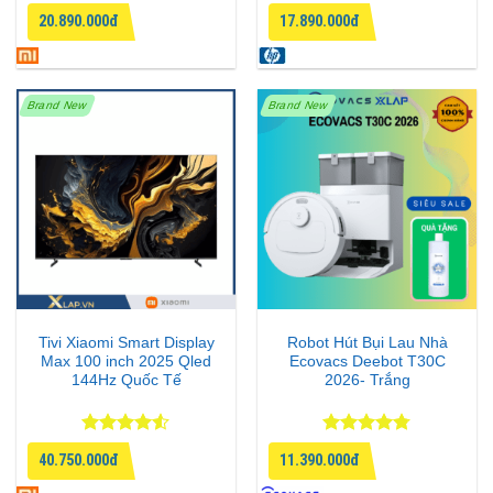
Được xếp
Được xếp
20.890.000đ
17.890.000đ
hạng
5
5
hạng
4.75
sao
5 sao
Brand New
Brand New
Tivi Xiaomi Smart Display
Robot Hút Bụi Lau Nhà
Max 100 inch 2025 Qled
Ecovacs Deebot T30C
144Hz Quốc Tế
2026- Trắng
Được xếp
Được xếp
40.750.000đ
11.390.000đ
hạng
4.5
hạng
4.75
5 sao
5 sao
Động cơ DD – Êm ái, bền bỉ