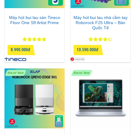
khô nhẹ bằng không khí giúp khử mùi, giảm nhăn và
làm mới quần áo, không cần dùng nước.
Máy hút bụi lau sàn Tineco
Máy hút bụi lau nhà cầm tay
Floor One S9 Artist Prime
Roborock F25 Ultra – Bản
Quốc Tế
Được xếp
Được xếp
8.990.000đ
10.590.000đ
hạng
4.75
hạng
4.33
5 sao
5 sao
Brand New
Brand New