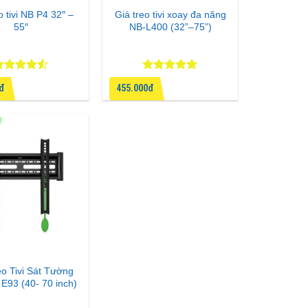
o tivi NB P4 32″ –
Giá treo tivi xoay đa năng
55″
NB-L400 (32”–75”)
ược xếp
Được xếp
0đ
455.000đ
ạng
4.5
hạng
4.86
 sao
5 sao
eo Tivi Sát Tường
 E93 (40- 70 inch)