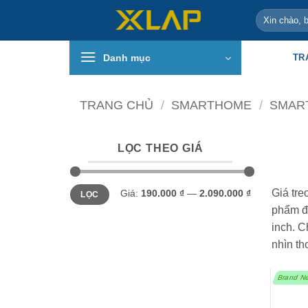
Bỏ
Tìm
qua
kiếm:
nội
Danh mục
TR
dung
TRANG CHỦ
/
SMARTHOME
/
SMART
LỌC THEO GIÁ
Giá
Giá
Giá tre
Giá:
190.000 ₫
—
2.090.000 ₫
LỌC
tối
tối
thiểu
đa
phẩm đa
inch. C
nhìn th
Brand N