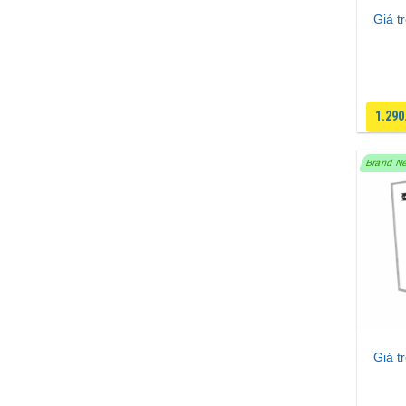
Giá t
1.290
Brand N
Giá t