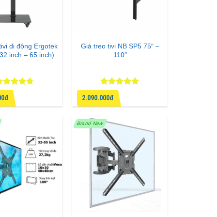
tivi di động Ergotek
Giá treo tivi NB SP5 75″ –
32 inch – 65 inch)
110″
ược xếp
Được xếp
00đ
2.090.000đ
ạng
4.67
hạng
4.8
5
 sao
sao
Brand New