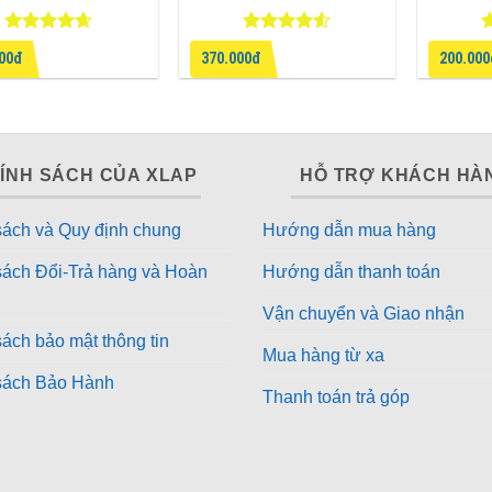
Được xếp
Được xếp
Đ
000đ
370.000đ
200.00
hạng
4.6
hạng
4.5
h
5 sao
5 sao
5
ÍNH SÁCH CỦA XLAP
HỖ TRỢ KHÁCH HÀ
sách và Quy định chung
Hướng dẫn mua hàng
sách Đổi-Trả hàng và Hoàn
Hướng dẫn thanh toán
Vận chuyển và Giao nhận
ách bảo mật thông tin
Mua hàng từ xa
sách Bảo Hành
Thanh toán trả góp