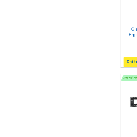
Giá
Erg
Chỉ t
Brand N