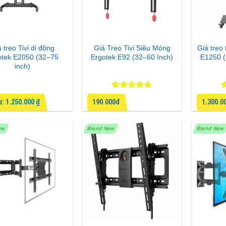
 treo Tivi di động
Giá Treo Tivi Siêu Mỏng
Giá treo 
otek E2050 (32–75
Ergotek E92 (32–60 Inch)
E1250 (
inch)
Được xếp
Đ
ừ:
1.250.000
₫
190.000đ
1.300.0
hạng
4.67
h
5 sao
5
ew
Brand New
Brand New