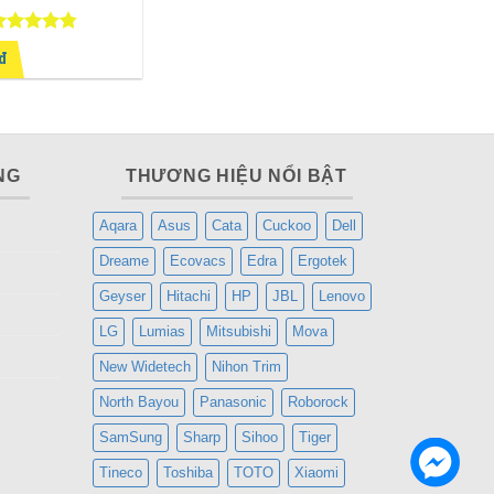
ược xếp
0đ
ạng
4.75
 sao
NG
THƯƠNG HIỆU NỔI BẬT
Aqara
Asus
Cata
Cuckoo
Dell
Dreame
Ecovacs
Edra
Ergotek
Geyser
Hitachi
HP
JBL
Lenovo
LG
Lumias
Mitsubishi
Mova
New Widetech
Nihon Trim
North Bayou
Panasonic
Roborock
SamSung
Sharp
Sihoo
Tiger
Tineco
Toshiba
TOTO
Xiaomi