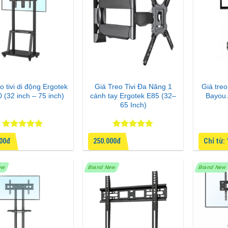
o tivi di động Ergotek
Giá Treo Tivi Đa Năng 1
Giá treo
 (32 inch – 75 inch)
cánh tay Ergotek E85 (32–
Bayou
65 Inch)
Được xếp
Được xếp
000đ
250.000đ
Chỉ từ:
hạng
5
5
hạng
4.67
sao
5 sao
ew
Brand New
Brand New