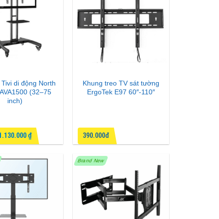
 Tivi di động North
Khung treo TV sát tường
 AVA1500 (32–75
ErgoTek E97 60″-110″
inch)
1.130.000
₫
390.000đ
Brand New