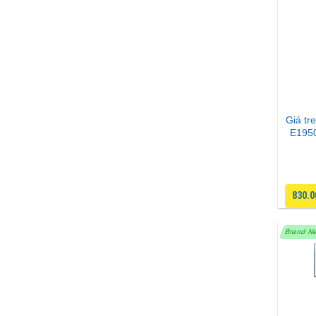
Giá tre
E1950
830.
Brand N