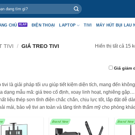
ANG CHỦ
ĐIỆN THOẠI
LAPTOP
TIVI
MÁY HÚT BỤI LAU 
 TIVI
/
GIÁ TREO TIVI
Hiển thị tất cả 15 
Giá giảm 
o tivi là giải pháp tối ưu giúp tiết kiệm diện tích, mang đến khô
 dạng mẫu mã: giá treo cố định, xoay linh hoạt, nghiêng gập… p
hất liệu thép sơn tĩnh điện chắc chắn, chịu lực tốt, lắp đặt dễ dàn
oải mái, bảo vệ tivi an toàn và tăng tính thẩm mỹ cho phòng kh
ew
Brand New
Brand New