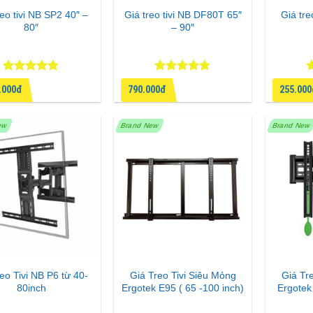
reo tivi NB SP2 40″ –
Giá treo tivi NB DF80T 65″
Giá tre
80″
– 90″
Được xếp
Được xếp
Đ
.000đ
790.000đ
255.00
hạng
4.8
5
hạng
4.71
h
sao
5 sao
5
ew
Brand New
Brand New
reo Tivi NB P6 từ 40-
Giá Treo Tivi Siêu Mỏng
Giá Tr
80inch
Ergotek E95 ( 65 -100 inch)
Ergotek