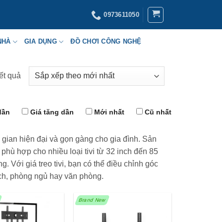
0973611050
NHÀ
GIA DỤNG
ĐỒ CHƠI CÔNG NGHỆ
kết quả
Đã
sắp
xếp
dần
Giá tăng dần
Mới nhất
Cũ nhất
theo
mới
nhất
ng gian hiện đại và gọn gàng cho gia đình. Sản
hù hợp cho nhiều loại tivi từ 32 inch đến 85
g. Với giá treo tivi, bạn có thể điều chỉnh góc
ách, phòng ngủ hay văn phòng.
Brand New