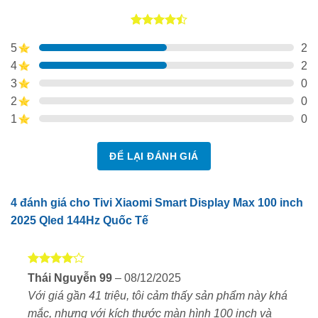
4.50
4
trên
5
2
5 dựa trên
đánh giá
4
2
3
0
2
0
1
0
ĐỂ LẠI ĐÁNH GIÁ
4 đánh giá cho
Tivi Xiaomi Smart Display Max 100 inch
2025 Qled 144Hz Quốc Tế
Được
Thái Nguyễn 99
–
08/12/2025
xếp hạng
Thiết kế đẳng cấp – Viền mỏng, hiện đại
Với giá gần 41 triệu, tôi cảm thấy sản phẩm này khá
4
5 sao
mắc, nhưng với kích thước màn hình 100 inch và
TV được thiết kế với viền siêu mỏng, cho cảm giác