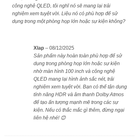
công nghệ QLED, tôi nghĩ nó sẽ mang lại trải
hình ảnh tràn viền trên màn 100 inch ấn tượng. Khung
nghiệm xem tuyệt vời. Liệu nó có phù hợp để sử
kim loại cao cấp mang đến sự chắc chắn, sang trọng
dụng trong một phòng họp lớn hoặc sự kiện không?
và độ bền lâu dài. Chuẩn treo tường VESA 700 × 400
mm giúp người dùng lắp đặt dễ dàng, tiết kiệm diện
tích.
Xlap
–
08/12/2025
Sản phẩm này hoàn toàn phù hợp để sử
dụng trong phòng họp lớn hoặc sự kiện
nhờ màn hình 100 inch và công nghệ
QLED mang lại hình ảnh sắc nét, trải
nghiệm xem tuyệt vời. Bạn có thể tận dụng
tính năng HDR và âm thanh Dolby Atmos
để tạo ấn tượng mạnh mẽ trong các sự
kiện. Nếu có thắc mắc gì thêm, đừng ngại
liên hệ nhé! 😊