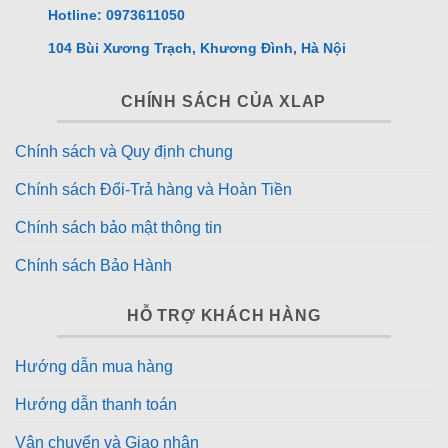
Hệ điều hành Google TV (Android TV 11) hiện đại,
Hotline: 0973611050
giao diện dễ dùng, kho ứng dụng phong phú như
104 Bùi Xương Trạch, Khương Đình, Hà Nội
YouTube, Netflix, FPT Play…Hỗ trợ điều khiển giọng
nói tiếng Việt qua Google Assistant. Tích hợp đầy đủ
CHÍNH SÁCH CỦA XLAP
Chromecast, AirPlay 2 và Miracast – chia sẻ màn hình
từ điện thoại, laptop dễ dàng.
Chính sách và Quy định chung
Chính sách Đổi-Trả hàng và Hoàn Tiền
Chính sách bảo mật thông tin
Chính sách Bảo Hành
HỖ TRỢ KHÁCH HÀNG
Hướng dẫn mua hàng
Hướng dẫn thanh toán
Vận chuyển và Giao nhận