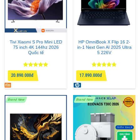
Tivi Xiaomi S Pro Mini LED
HP OmniBook X Flip 16 2-
75 inch 4K 144hz 2026
in-1 Next Gen AI 2025 Ultra
Quốc tế
5 226V
Được xếp
Được xếp
20.890.000đ
17.890.000đ
hạng
5
5
hạng
4.75
sao
5 sao
Brand New
Brand New
Âm thanh sống động – Dolby Atmos & DTS:X
Tivi được tích hợp 2 loa stereo 15W, tổng công suất
30W. Hỗ trợ âm thanh vòm Dolby Atmos và DTS:X –
tái hiện âm thanh chân thực, lan tỏa khắp không gian