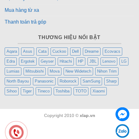
Mua hàng từ xa
Kết nối đầy đủ – Phù hợp mọi thiết bị
Thanh toán trả góp
Tivi trang bị 3 cổng HDMI 2.1 (hỗ trợ eARC, VRR,
ALLM) và 1 cổng HDMI 2.0 cho thiết bị đời cũ. Kết nối
THƯƠNG HIỆU NỔI BẬT
đa dạng gồm USB 3.0, USB 2.0, AV In, Optical, khe
CI+, jack tai nghe và LAN RJ45. Kết nối không dây
Aqara
Asus
Cata
Cuckoo
Dell
Dreame
Ecovacs
hiện đại với Wi‑Fi 6 băng tần kép và Bluetooth 5.2 –
Edra
Ergotek
Geyser
Hitachi
HP
JBL
Lenovo
LG
truyền tải ổn định, tốc độ cao
Lumias
Mitsubishi
Mova
New Widetech
Nihon Trim
North Bayou
Panasonic
Roborock
SamSung
Sharp
Sihoo
Tiger
Tineco
Toshiba
TOTO
Xiaomi
Copyright 2010 ©
xlap.vn