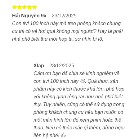
Được xếp
Hải Nguyễn 9x
–
23/12/2025
hạng
5
5
Con tivi 100 inch này mà treo phòng khách chung
sao
cư thì có vẻ hơi quá không mọi người? Hay là phải
Màn hình cực đại 100 inch – Tối đa hóa trải nghiệm
nhà phố biệt thự mới hợp ta, sợ nhìn bị lố.
thị giác
Tivi sở hữu màn hình 100 inch độ phân giải 4K Ultra
HD (3840 × 2160 pixels), hiển thị chi tiết sắc nét ở mọi
Xlap
–
23/12/2025
khung hình. Kích thước lý tưởng cho các không gian
Cảm ơn bạn đã chia sẻ kinh nghiệm về
lớn như phòng khách, phòng giải trí riêng hoặc sự
con tivi 100 inch này 😊. Quả thực, sản
kiện cá nhân.
phẩm này có kích thước khá lớn, phù hợp
với không gian rộng rãi như nhà phố biệt
thự. Tuy nhiên, cũng có thể sử dụng trong
phòng khách chung cư nếu bạn muốn có
một màn hình lớn để xem phim hoặc thể
thao. Nếu có thắc mắc gì thêm, đừng ngại
liên hệ nhé! 👍