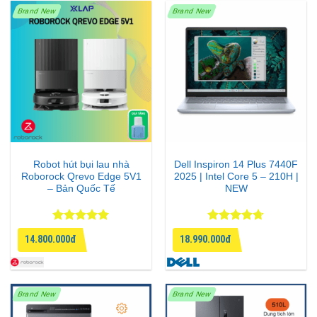
Brand New
Brand New
Robot hút bụi lau nhà
Dell Inspiron 14 Plus 7440F
Roborock Qrevo Edge 5V1
2025 | Intel Core 5 – 210H |
– Bản Quốc Tế
NEW
Tối ưu cho game thủ – Sẵn sàng cho mọi cấu hình
Được xếp
Được xếp
14.800.000đ
18.990.000đ
hạng
5
5
hạng
4.67
Tivi hỗ trợ nhiều công nghệ chuyên biệt dành cho chơi
sao
5 sao
game:
Brand New
Brand New
Game Mode 240Hz
: Đáp ứng tốc độ phản hồi cực