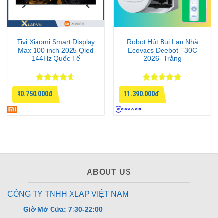
như rạp chiếu phim cao cấp.
Tivi Xiaomi Smart Display
Robot Hút Bụi Lau Nhà
Max 100 inch 2025 Qled
Ecovacs Deebot T30C
144Hz Quốc Tế
2026- Trắng
Được xếp
Được xếp
40.750.000đ
11.390.000đ
hạng
4.5
hạng
4.75
5 sao
5 sao
Hiệu năng mạnh mẽ – Google TV dễ dùng
ABOUT US
Trang bị vi xử lý Cortex-A73 4 nhân kết hợp GPU
CÔNG TY TNHH XLAP VIỆT NAM
Mali‑G52, RAM 3GB và ROM 32GB. Tivi hoạt động ổn
định, mở ứng dụng nhanh, phát nội dung 4K mượt mà.
Giờ Mở Cửa: 7:30-22:00