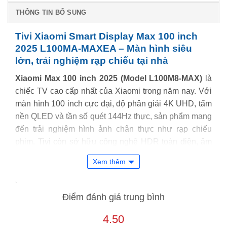
THÔNG TIN BỔ SUNG
Tivi Xiaomi Smart Display Max 100 inch
2025 L100MA-MAXEA – Màn hình siêu
lớn, trải nghiệm rạp chiếu tại nhà
Xiaomi Max 100 inch 2025
(Model L100M8-MAX)
là
chiếc TV cao cấp nhất của Xiaomi trong năm nay. Với
màn hình 100 inch cực đại, độ phân giải 4K UHD, tấm
nền QLED và tần số quét 144Hz thực, sản phẩm mang
đến trải nghiệm hình ảnh chân thực như rạp chiếu
phim. Tivi còn sở hữu công nghệ HDR toàn diện, âm
thanh Dolby Atmos sống động và hiệu năng mượt mà,
Xem thêm
lý tưởng cho phòng khách rộng, rạp chiếu tại gia hoặc
không gian giải trí cao cấp.
Điểm đánh giá trung bình
4.50