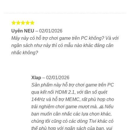
Được xếp
Uyên NEU
–
02/01/2026
hạng
5
5
Máy này có hỗ trợ chơi game trên PC không? Và với
sao
ngân sách như này thì có mẫu nào khác đáng cân
nhắc không?
Công nghệ QLED + Mini LED – Màu sắc rực rỡ,
chính xác
Tivi trang bị công nghệ
QD-Mini LED
, kết hợp Mini
Xlap
–
02/01/2026
LED và tấm nền QLED (Quantum Dot). Với 576 vùng
Sản phẩm này hỗ trợ chơi game trên PC
làm mờ cục bộ, tivi kiểm soát ánh sáng chính xác và
qua kết nối HDMI 2.1, với tần số quét
giảm hiện tượng loang sáng. Hình ảnh đạt độ sâu cao,
144Hz và hỗ trợ MEMC, rất phù hợp cho
màu đen tái hiện tự nhiên và rõ nét trong từng vùng tối.
trải nghiệm chơi game mượt mà. 🙏 Nếu
Màn hình hiển thị
1.07 tỷ màu
, độ phủ màu đạt tới
bạn muốn cân nhắc các lựa chọn khác,
94% DCI-P3
, tái tạo màu sắc sống động và chính xác.
chúng tôi cũng có các dòng Tivi khác có
Từ những cảnh hoàng hôn ấm áp đến vùng tuyết trắng
thể phù hợp với ngân sách của bạn, vui