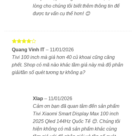
lạnh giá, mọi chi tiết đều rõ ràng và có chiều sâu.
lòng cho chúng tôi biết thêm thông tin để
được tư vấn cụ thể hơn! 😊
Được
Quang Vinh IT
–
11/01/2026
xếp hạng
Tivi 100 inch mà giá hơn 40 củ khoai cũng căng
4
5 sao
phết. Shop có mã nào khác tầm giá này mà độ phân
giải/tần số quét tương tự không ạ?
Xlap
–
11/01/2026
Cảm ơn bạn đã quan tâm đến sản phẩm
Tần số quét 144Hz + MEMC – Mượt mà mọi chuyển
Tivi Xiaomi Smart Display Max 100 inch
động
2025 Qled 144Hz Quốc Tế 😊. Chúng tôi
hiện không có mã sản phẩm khác cùng
Tivi Xiaomi Max 100 inch hỗ trợ tần số quét thực