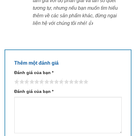
tầm giá với độ phân giải và tần số quét
144Hz, kết hợp công nghệ MEMC giúp hình ảnh luôn
tương tự, nhưng nếu bạn muốn tìm hiểu
mượt mà kể cả trong các cảnh tốc độ cao. Chơi game,
thêm về các sản phẩm khác, đừng ngại
xem phim hành động hay thể thao đều mượt, không
liên hệ với chúng tôi nhé! 👍
giật hình hay xé khung. Tích hợp Game Boost 240Hz,
VRR, ALLM và FreeSync Premium – hỗ trợ tối đa cho
game thủ chuyên nghiệp.
Thêm một đánh giá
Đánh giá của bạn
*
Đánh giá của bạn
*