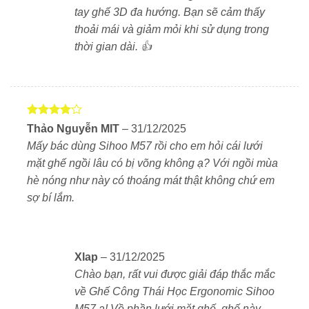
tay ghế 3D đa hướng. Bạn sẽ cảm thấy
thoải mái và giảm mỏi khi sử dụng trong
Hỗ trợ cột sống toàn diện với thiết kế
thời gian dài. 👍
lưng cong chữ S
Điểm nổi bật nhất của
Sihoo M57
là khả năng hỗ trợ
cột sống tối ưu nhờ thiết kế lưng ghế theo chuẩn S-
Curve:
Được
Thảo Nguyễn MIT
–
31/12/2025
xếp hạng
Mấy bác dùng Sihoo M57 rồi cho em hỏi cái lưới
Tựa lưng điều chỉnh cao – thấp, sâu – nông giúp
4
5 sao
mặt ghế ngồi lâu có bị võng không ạ? Với ngồi mùa
ôm sát cột sống, giảm thiểu áp lực vùng thắt lưng.
hè nóng như này có thoáng mát thật không chứ em
Giúp duy trì tư thế ngồi chuẩn, phòng ngừa đau
sợ bí lắm.
lưng, thoát vị đĩa đệm, đau vai gáy khi làm việc lâu.
Tựa đầu 3D linh hoạt
Xlap
–
31/12/2025
Chào bạn, rất vui được giải đáp thắc mắc
Sihoo M57 được trang bị
tựa đầu 3D
cao cấp:
về Ghế Công Thái Học Ergonomic Sihoo
M57 ạ! Về phần lưới mặt ghế, ghế này