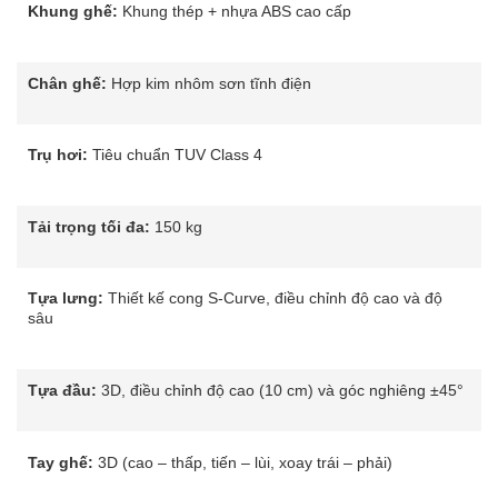
Khung ghế:
Khung thép + nhựa ABS cao cấp
Chân ghế:
Hợp kim nhôm sơn tĩnh điện
Trụ hơi:
Tiêu chuẩn TUV Class 4
Tải trọng tối đa:
150 kg
Tựa lưng:
Thiết kế cong S-Curve, điều chỉnh độ cao và độ
sâu
Tựa đầu:
3D, điều chỉnh độ cao (10 cm) và góc nghiêng ±45°
Tay ghế:
3D (cao – thấp, tiến – lùi, xoay trái – phải)