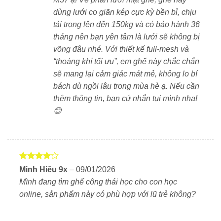
Điều chỉnh độ cao
10 cm
, dễ dàng phù hợp với vóc
dùng lưới co giãn kép cực kỳ bền bỉ, chịu
dáng người dùng.
tải trọng lên đến 150kg và có bảo hành 36
Góc nghiêng ±45°
, hỗ trợ tối đa cho cổ và gáy khi
tháng nên bạn yên tâm là lưới sẽ không bị
làm việc hoặc ngả lưng thư giãn.
võng đâu nhé. Với thiết kế full-mesh và
“thoáng khí tối ưu”, em ghế này chắc chắn
sẽ mang lại cảm giác mát mẻ, không lo bí
bách dù ngồi lâu trong mùa hè ạ. Nếu cần
thêm thông tin, bạn cứ nhắn tụi mình nha!
😊
Được
Minh Hiếu 9x
–
09/01/2026
xếp hạng
Mình đang tìm ghế công thái học cho con học
4
5 sao
online, sản phẩm này có phù hợp với lũ trẻ không?