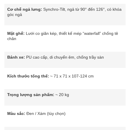
Cơ chế ngả lưng:
Synchro-Tilt, ngả từ 90° đến 126°, có khóa
góc ngả
Mặt ghế:
Lưới co giãn kép, thiết kế mép “waterfall” chống tê
chân
Bánh xe:
PU cao cấp, di chuyển êm, chống trầy sàn
Kích thước tổng thể:
~ 71 x 71 x 107-124 cm
Trọng lượng sản phẩm:
~ 20 kg
Màu sắc:
Đen / Xám (tùy chọn)