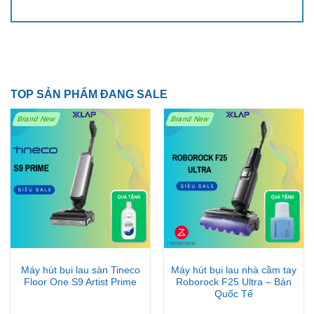
Ghế hỗ trợ ngả lưng đồng bộ Synchro-Tilt:
Góc ngả từ 90° đến 126°, phù hợp cho cả làm việc
và nghỉ ngơi.
Khóa góc ngả cố định, dễ dàng tùy chỉnh theo nhu
TOP SẢN PHẨM ĐANG SALE
cầu.
Brand New
Brand New
Độ căng lò xo điều chỉnh theo trọng lượng cơ thể,
giúp ngả lưng nhẹ nhàng, không bị giật.
Máy hút bụi lau sàn Tineco
Máy hút bụi lau nhà cầm tay
Floor One S9 Artist Prime
Roborock F25 Ultra – Bản
Quốc Tế