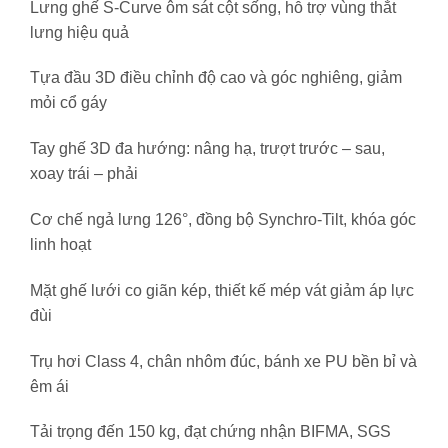
Lưng ghế S-Curve ôm sát cột sống, hỗ trợ vùng thắt
lưng hiệu quả
Tựa đầu 3D điều chỉnh độ cao và góc nghiêng, giảm
mỏi cổ gáy
Tay ghế 3D đa hướng: nâng hạ, trượt trước – sau,
xoay trái – phải
Cơ chế ngả lưng 126°, đồng bộ Synchro-Tilt, khóa góc
linh hoạt
Mặt ghế lưới co giãn kép, thiết kế mép vát giảm áp lực
đùi
Trụ hơi Class 4, chân nhôm đúc, bánh xe PU bền bỉ và
êm ái
Tải trọng đến 150 kg, đạt chứng nhận BIFMA, SGS