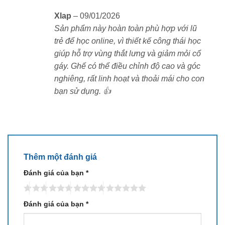
Xlap
–
09/01/2026
Sản phẩm này hoàn toàn phù hợp với lũ
trẻ để học online, vì thiết kế công thái học
giúp hỗ trợ vùng thắt lưng và giảm mỏi cổ
gáy. Ghế có thể điều chỉnh độ cao và góc
Tay ghế 3D linh động
nghiêng, rất linh hoạt và thoải mái cho con
bạn sử dụng. 👍
Tay ghế 3D của Sihoo M57 cho phép điều chỉnh theo
nhiều hướng:
Chỉnh cao – thấp giúp đặt tay đúng vị trí khi gõ
phím.
Thêm một đánh giá
Tiến – lùi phù hợp với nhiều kiểu bàn làm việc.
Đánh giá của bạn
*
Xoay trái – phải, hỗ trợ các cử động linh hoạt hơn.
Đánh giá của bạn
*