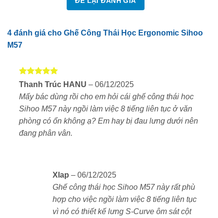
ĐỂ LẠI ĐÁNH GIÁ
4 đánh giá cho
Ghế Công Thái Học Ergonomic Sihoo
M57
Thiết kế ergonomic hiện đại, thông minh
Được xếp
Thanh Trúc HANU
–
06/12/2025
hạng
5
5
Ghế công thái học Sihoo M57 gây ấn tượng với kiểu
Mấy bác dùng rồi cho em hỏi cái ghế công thái học
sao
dáng thanh lịch, khung lưới full-mesh giúp tối ưu khả
Sihoo M57 này ngồi làm việc 8 tiếng liên tục ở văn
năng thoát nhiệt, tránh bí nóng khi ngồi lâu.
phòng có ổn không ạ? Em hay bị đau lưng dưới nên
đang phân vân.
Khung ghế chắc chắn, đạt tiêu chuẩn an toàn
BIFMA, SGS.
Lưới kép đàn hồi cao, chống xẹp lún, mang lại cảm
Xlap
–
06/12/2025
giác ngồi êm ái, thông thoáng.
Ghế công thái học Sihoo M57 này rất phù
hợp cho việc ngồi làm việc 8 tiếng liên tục
Phù hợp với nhiều phong cách nội thất: văn phòng
vì nó có thiết kế lưng S-Curve ôm sát cột