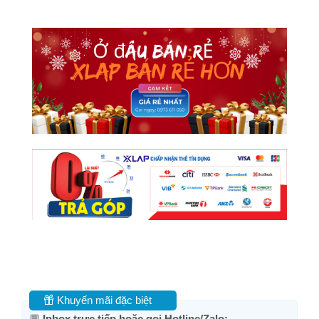
Khuyến mãi đặc biệt
💬
Inbox trực tiếp hoặc gọi Hotline/Zalo: