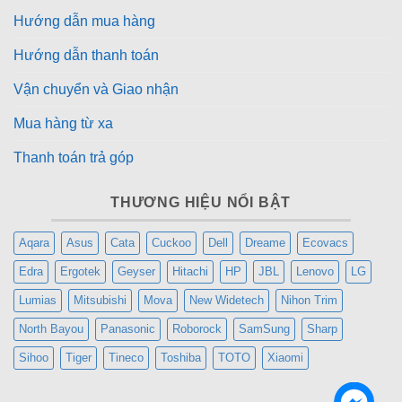
tiết và đặt hàng!
Hướng dẫn mua hàng
Hướng dẫn thanh toán
🛒 MUA NGAY TẠI XLAP.VN
Vận chuyển và Giao nhận
🎯
Sản phẩm
: Ghế Công Thái Học Sihoo M57
Mua hàng từ xa
✅
Hàng chính hãng Full VAT
✅
Bảo hành 36 tháng
chính hãng
Thanh toán trả góp
✅
Bao xài đổi trả trong 15 ngày
nếu không ưng ý
✅
Giao hàng toàn quốc
– Nội thành Hà Nội
giao
THƯƠNG HIỆU NỔI BẬT
siêu tốc trong 1 giờ
Aqara
Asus
Cata
Cuckoo
Dell
Dreame
Ecovacs
💬
Đặt hàng nhanh chóng:
Edra
Ergotek
Geyser
Hitachi
HP
JBL
Lenovo
LG
📞
Hotline/Zalo
:
0973.611.050
Lumias
Mitsubishi
Mova
New Widetech
Nihon Trim
💬
Inbox trực tiếp
hoặc
gọi ngay
để nhận
giá tốt
North Bayou
Panasonic
Roborock
SamSung
Sharp
nhất
từ XLAP.VN!
Sihoo
Tiger
Tineco
Toshiba
TOTO
Xiaomi