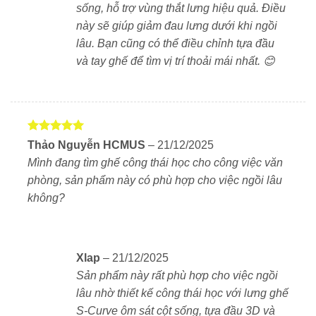
hiện đại, home office, phòng học.
sống, hỗ trợ vùng thắt lưng hiệu quả. Điều
này sẽ giúp giảm đau lưng dưới khi ngồi
lâu. Bạn cũng có thể điều chỉnh tựa đầu
và tay ghế để tìm vị trí thoải mái nhất. 😊
Được xếp
Thảo Nguyễn HCMUS
–
21/12/2025
hạng
5
5
Mình đang tìm ghế công thái học cho công việc văn
sao
phòng, sản phẩm này có phù hợp cho việc ngồi lâu
không?
Xlap
–
21/12/2025
Sản phẩm này rất phù hợp cho việc ngồi
lâu nhờ thiết kế công thái học với lưng ghế
S-Curve ôm sát cột sống, tựa đầu 3D và