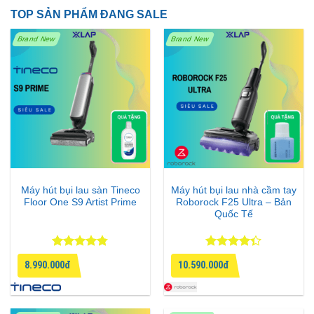
TOP SẢN PHẨM ĐANG SALE
Brand New
Brand New
Máy hút bụi lau sàn Tineco
Máy hút bụi lau nhà cầm tay
Floor One S9 Artist Prime
Roborock F25 Ultra – Bản
Quốc Tế
Được xếp
Được xếp
8.990.000đ
10.590.000đ
hạng
4.75
hạng
4.33
5 sao
5 sao