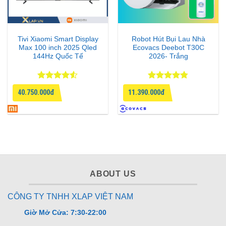
Tivi Xiaomi Smart Display
Robot Hút Bụi Lau Nhà
Max 100 inch 2025 Qled
Ecovacs Deebot T30C
144Hz Quốc Tế
2026- Trắng
Được xếp
Được xếp
40.750.000đ
11.390.000đ
hạng
4.5
hạng
4.75
5 sao
5 sao
ABOUT US
CÔNG TY TNHH XLAP VIỆT NAM
Giờ Mở Cửa: 7:30-22:00