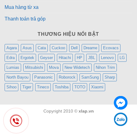
Mua hàng từ xa
Thanh toán trả góp
THƯƠNG HIỆU NỔI BẬT
Aqara
Asus
Cata
Cuckoo
Dell
Dreame
Ecovacs
Edra
Ergotek
Geyser
Hitachi
HP
JBL
Lenovo
LG
Lumias
Mitsubishi
Mova
New Widetech
Nihon Trim
North Bayou
Panasonic
Roborock
SamSung
Sharp
Sihoo
Tiger
Tineco
Toshiba
TOTO
Xiaomi
Copyright 2010 ©
xlap.vn