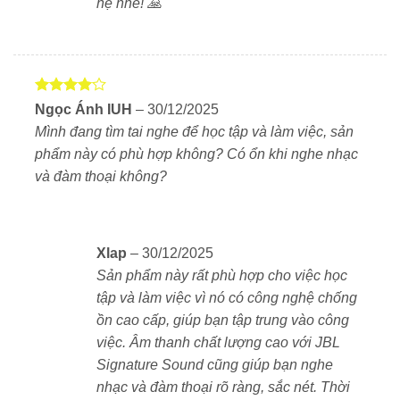
hệ nhé! 🙏
Thời gian sử dụng:
50 giờ (tắt ANC), 40 giờ (bật
ANC)
Thời gian sạc:
2 giờ
Cổng sạc:
USB Type-C
Được
Ngọc Ánh IUH
–
30/12/2025
xếp hạng
Mình đang tìm tai nghe để học tập và làm việc, sản
Trọng lượng:
265g
4
5 sao
phẩm này có phù hợp không? Có ổn khi nghe nhạc
8. Kết luận
và đàm thoại không?
JBL Live 660NC là chiếc tai nghe đáng mua trong
phân khúc tầm trung, kết hợp giữa thiết kế sang trọng,
chất lượng âm thanh đỉnh cao và công nghệ chống ồn
Xlap
–
30/12/2025
tiên tiến. Với thời lượng pin dài và nhiều tính năng
Sản phẩm này rất phù hợp cho việc học
thông minh, đây là lựa chọn lý tưởng cho những ai
tập và làm việc vì nó có công nghệ chống
muốn tận hưởng âm nhạc mọi lúc, mọi nơi.
ồn cao cấp, giúp bạn tập trung vào công
việc. Âm thanh chất lượng cao với JBL
Mua ngay JBL Live 660NC chính hãng tại Xlap.vn
Signature Sound cũng giúp bạn nghe
để nhận nhiều ưu đãi hấp dẫn!
nhạc và đàm thoại rõ ràng, sắc nét. Thời