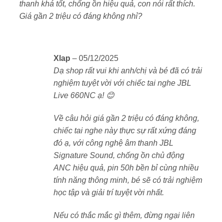
thanh khá tốt, chống ồn hiệu quả, con nói rất thích.
phần đệm tai êm ái, giúp người dùng thoải mái khi sử
Giá gần 2 triệu có đáng không nhỉ?
dụng trong thời gian dài. Khung tai nghe được làm từ
chất liệu cao cấp, có thể gập gọn, tiện lợi khi mang
theo. JBL cung cấp nhiều phiên bản màu sắc như đen,
xanh, trắng, phù hợp với phong cách cá nhân của
Xlap
–
05/12/2025
từng người.
Dạ shop rất vui khi anh/chị và bé đã có trải
nghiệm tuyệt vời với chiếc tai nghe JBL
3. Chất lượng âm thanh JBL Signature
Live 660NC ạ! 😊
Sound
Về câu hỏi giá gần 2 triệu có đáng không,
Với driver động 40mm, JBL Live 660NC mang đến
chiếc tai nghe này thực sự rất xứng đáng
chất lượng âm thanh sống động, mạnh mẽ và chân
đó ạ, với công nghệ âm thanh JBL
thực. Công nghệ JBL Signature Sound giúp tăng
Signature Sound, chống ồn chủ động
cường âm bass mạnh mẽ, âm trung rõ nét và âm cao
ANC hiệu quả, pin 50h bền bỉ cùng nhiều
trong trẻo, mang lại trải nghiệm nghe nhạc tuyệt vời
tính năng thông minh, bé sẽ có trải nghiệm
cho mọi thể loại.
học tập và giải trí tuyệt vời nhất.
4. Công nghệ chống ồn chủ động (ANC)
Nếu có thắc mắc gì thêm, đừng ngại liên
và chế độ Ambient Aware