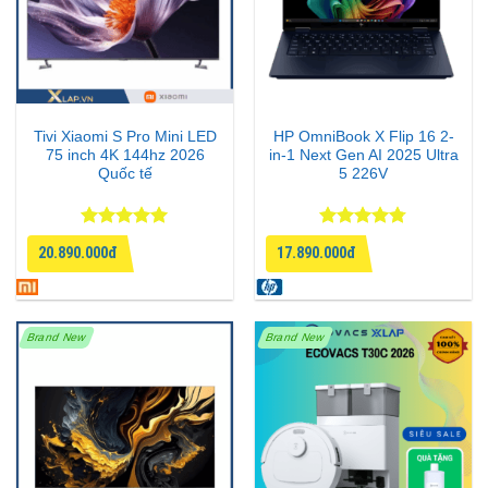
Tivi Xiaomi S Pro Mini LED
HP OmniBook X Flip 16 2-
75 inch 4K 144hz 2026
in-1 Next Gen AI 2025 Ultra
Quốc tế
5 226V
Được xếp
Được xếp
20.890.000đ
17.890.000đ
hạng
5
5
hạng
4.75
sao
5 sao
Brand New
Brand New