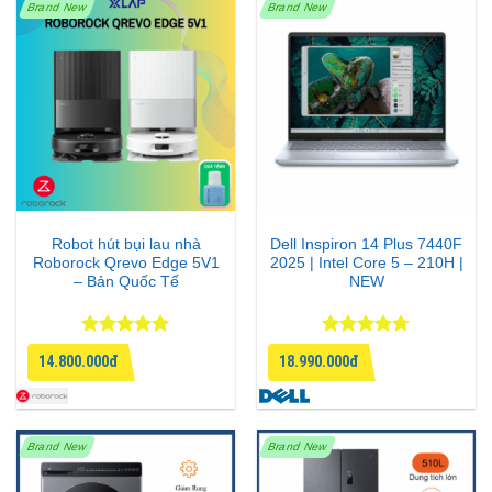
Brand New
Brand New
Robot hút bụi lau nhà
Dell Inspiron 14 Plus 7440F
Roborock Qrevo Edge 5V1
2025 | Intel Core 5 – 210H |
– Bản Quốc Tế
NEW
Được xếp
Được xếp
14.800.000đ
18.990.000đ
hạng
5
5
hạng
4.67
sao
5 sao
Brand New
Brand New