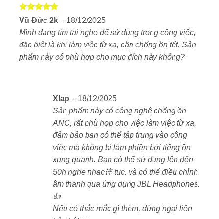
định trong phạm vi 10m.
Được xếp
Vũ Đức 2k
–
18/12/2025
Google Fast Pair:
Ghép nối nhanh với thiết bị
hạng
5
5
Mình đang tìm tai nghe để sử dụng trong công việc,
sao
Android.
đặc biệt là khi làm việc từ xa, cần chống ồn tốt. Sản
Trợ lý ảo Google Assistant & Alexa:
Cho phép
phẩm này có phù hợp cho mục đích này không?
điều khiển nhạc, cuộc gọi và thông báo bằng giọng
nói.
Ứng dụng JBL Headphones:
Cung cấp nhiều tùy
Xlap
–
18/12/2025
chỉnh về âm thanh và chế độ sử dụng.
Sản phẩm này có công nghệ chống ồn
ANC, rất phù hợp cho việc làm việc từ xa,
7. Thông số kỹ thuật chi tiết
đảm bảo bạn có thể tập trung vào công
Loại tai nghe:
Bluetooth, over-ear
việc mà không bị làm phiền bởi tiếng ồn
xung quanh. Bạn có thể sử dụng lên đến
Driver:
40mm
50h nghe nhạc连 tục, và có thể điều chỉnh
Dải tần số:
16 Hz – 20 kHz
âm thanh qua ứng dụng JBL Headphones.
Trở kháng:
32 ohm
👍
Nếu có thắc mắc gì thêm, đừng ngại liên
Độ nhạy:
97 dB SPL @ 1 kHz / 1 mW