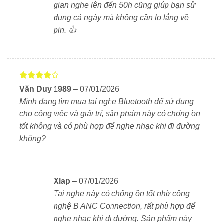
gian nghe lên đến 50h cũng giúp bạn sử
dụng cả ngày mà không cần lo lắng về
pin. 👍
Được
Văn Duy 1989
–
07/01/2026
xếp hạng
Mình đang tìm mua tai nghe Bluetooth để sử dụng
4
5 sao
cho công việc và giải trí, sản phẩm này có chống ồn
tốt không và có phù hợp để nghe nhạc khi đi đường
không?
Xlap
–
07/01/2026
Tai nghe này có chống ồn tốt nhờ công
nghệ B ANC Connection, rất phù hợp để
nghe nhạc khi đi đường. Sản phẩm này