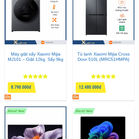
Máy giặt sấy Xiaomi Mijia
Tủ lạnh Xiaomi Mijia Cross
MJ101 – Giặt 12kg, Sấy 9kg
Door 510L (MRC51HMPA)
Được xếp
Được xếp
8.790.000đ
12.480.000đ
hạng
4.67
hạng
5
5
5 sao
sao
Brand New
Brand New