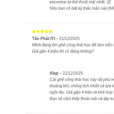
encontrar tư thế thoải mái nhất. 😊
Nếu bạn có bất kỳ thắc mắc nào thê
Được xếp
Tấn Phát ITI
–
21/12/2025
hạng
5
5
Mình đang tìm ghế công thái học để làm việc t
sao
Giá gần 4 triệu thì có đáng không?
Xlap
–
21/12/2025
Cái ghế công thái học này rất phù hợp
thoáng khí, chống tích nhiệt và tựa
ngồi lâu. Giá gần 4 triệu là khá hợp
Bạn sẽ cảm thấy thoải mái và tập tr