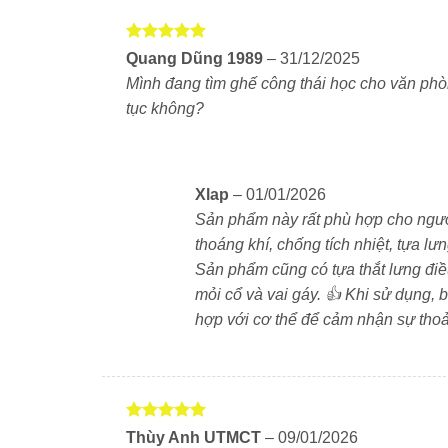
Được xếp
Quang Dũng 1989
–
31/12/2025
hạng
5
5
Tối ưu tư thế với tựa lưng
Mình đang tìm ghế công thái học cho văn phò
sao
tục không?
thông minh
Tựa lưng của Sihoo M57B
thiết kế công th
sống:
Xlap
–
01/01/2026
Sản phẩm này rất phù hợp cho người n
Tựa lưng điều chỉnh cao – thấp, sâu – nông,
thoáng khí, chống tích nhiệt, tựa l
Sản phẩm cũng có tựa thắt lưng điề
Trang bị tựa thắt lưng thông minh (Lumbar S
mỏi cổ và vai gáy. 👍 Khi sử dụng, 
xác cho vùng lưng dưới, giúp người dùng 
hợp với cơ thể để cảm nhận sự thoải
quan đến cột sống, hạn chế tình trạng đau l
Được xếp
Thùy Anh UTMCT
–
09/01/2026