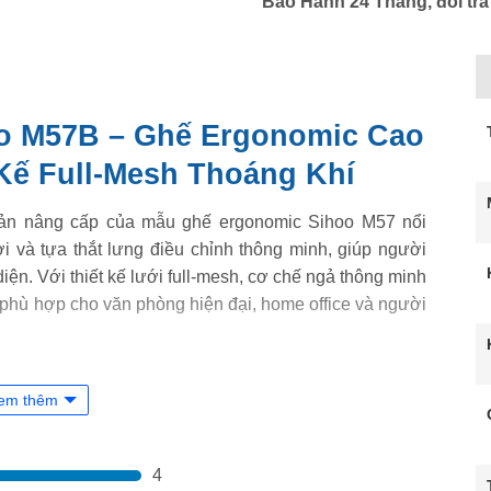
Bảo Hành 24 Tháng, đổi trả
o M57B – Ghế Ergonomic Cao
Kế Full-Mesh Thoáng Khí
ản nâng cấp của mẫu ghế ergonomic Sihoo M57 nổi
lợi và tựa thắt lưng điều chỉnh thông minh, giúp người
diện. Với thiết kế lưới full-mesh, cơ chế ngả thông minh
phù hợp cho văn phòng hiện đại, home office và người
ại
em thêm
ế hiện đại, tinh tế:
4