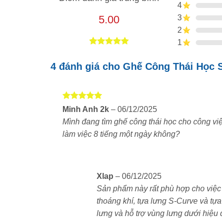
Khung ghế
chắc chắn, phối màu
đen/xám
4
5.00
3
Chân hợp kim nhôm
sơn tĩnh điện, bền đẹp
2
1
Trụ hơi Class 4 đạt chuẩn TUV
, đảm bảo đ
5.00
4
trên 5
dựa trên
4 đánh giá cho
Ghế Công Thái Học 
đánh giá
Lưới full-mesh
cao cấp, siêu thoáng khí, p
Được xếp
Minh Anh 2k
–
06/12/2025
hạng
5
5
Mình đang tìm ghế công thái học cho công vi
sao
làm việc 8 tiếng một ngày không?
Xlap
–
06/12/2025
Sản phẩm này rất phù hợp cho việc n
thoáng khí, tựa lưng S-Curve và tựa
lưng và hỗ trợ vùng lưng dưới hiệu 