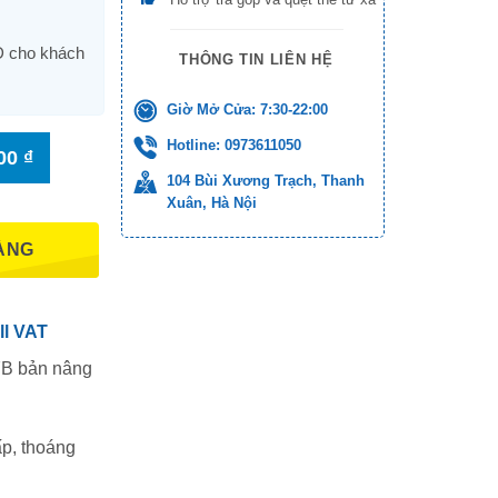
 cho khách
THÔNG TIN LIÊN HỆ
Giờ Mở Cửa: 7:30-22:00
Hotline: 0973611050
000
₫
104 Bùi Xương Trạch, Thanh
Xuân, Hà Nội
ÀNG
ll VAT
7B bản nâng
ấp, thoáng