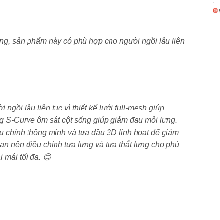
 cong S-Curve & tựa thắt lưng
ng, sản phẩm này có phù hợp cho người ngồi lâu liên
ái học theo chuẩn
S-Curve
, hỗ trợ tối đa cho vùng cột
gồi lâu liên tục vì thiết kế lưới full-mesh giúp
 giúp ôm sát cột sống, giảm áp lực vùng thắt lưng.
ưng S-Curve ôm sát cột sống giúp giảm đau mỏi lưng.
u chỉnh thông minh và tựa đầu 3D linh hoạt để giảm
upport) có thể điều chỉnh độ cao linh hoạt, hỗ trợ chính
bạn nên điều chỉnh tựa lưng và tựa thắt lưng cho phù
duy trì tư thế ngồi chuẩn, phòng chống các bệnh liên
 mái tối đa. 😊
ưng khi ngồi lâu.