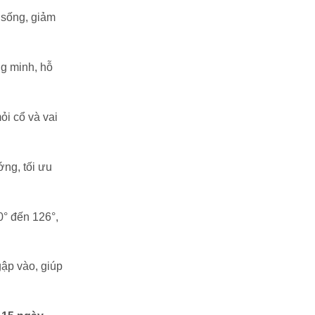
 sống, giảm
ng minh, hỗ
ỏi cổ và vai
ng, tối ưu
0° đến 126°,
gập vào, giúp