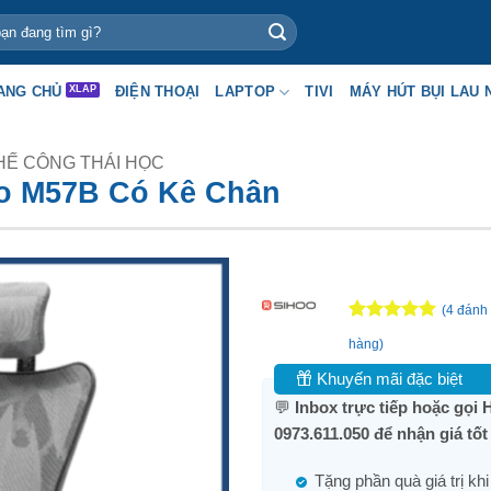
ANG CHỦ
ĐIỆN THOẠI
LAPTOP
TIVI
MÁY HÚT BỤI LAU 
HẾ CÔNG THÁI HỌC
oo M57B Có Kê Chân
(
4
đánh 
5
4
trên 5
hàng)
dựa trên
đánh giá
Khuyến mãi đặc biệt
💬
Inbox trực tiếp hoặc gọi H
0973.611.050 để nhận giá tố
Tặng phần quà giá trị kh