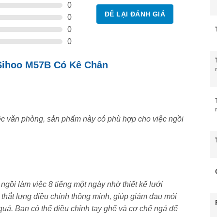
hoặc
trắng/xám
sang trọng.
0
ĐỂ LẠI ĐÁNH GIÁ
0
, chịu lực tốt.
0
0
ộ an toàn và tuổi thọ cao.
Sihoo M57B Có Kê Chân
hù hợp với khí hậu nóng ẩm tại Việt Nam.
ệc văn phòng, sản phẩm này có phù hợp cho việc ngồi
gồi làm việc 8 tiếng một ngày nhờ thiết kế lưới
 thắt lưng điều chỉnh thông minh, giúp giảm đau mỏi
quả. Bạn có thể điều chỉnh tay ghế và cơ chế ngả để