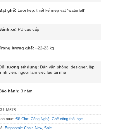
Mặt ghế:
Lưới kép, thiết kế mép vát “waterfall”
Bánh xe:
PU cao cấp
Trọng lượng ghế:
~22-23 kg
Đối tượng sử dụng:
Dân văn phòng, designer, lập
trình viên, người làm việc lâu tại nhà
Bảo hành:
3 năm
KU:
M57B
anh mục:
Đồ Chơi Công Nghệ
,
Ghế công thái học
hẻ:
Ergonomic Chair
,
New
,
Sale