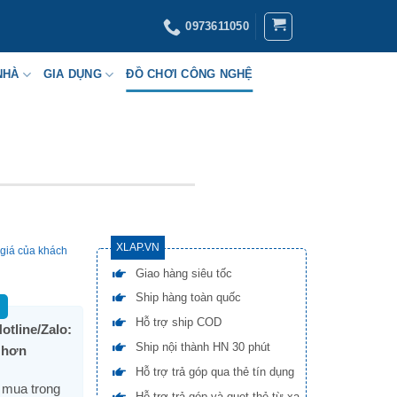
0973611050
NHÀ
GIA DỤNG
ĐỒ CHƠI CÔNG NGHỆ
XLAP.VN
giá của khách
Giao hàng siêu tốc
Ship hàng toàn quốc
Hỗ trợ ship COD
otline/Zalo:
Ship nội thành HN 30 phút
t hơn
Hỗ trợ trả góp qua thẻ tín dụng
i mua trong
Hỗ trợ trả góp và quẹt thẻ từ xa