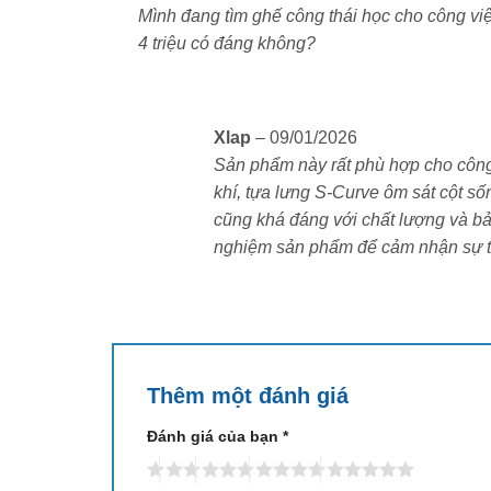
hạng
5
5
Mình đang tìm ghế công thái học cho công vi
sao
4 triệu có đáng không?
Xlap
–
09/01/2026
Sản phẩm này rất phù hợp cho công v
khí, tựa lưng S-Curve ôm sát cột sốn
cũng khá đáng với chất lượng và bảo
nghiệm sản phẩm để cảm nhận sự tho
Thêm một đánh giá
Đánh giá của bạn
*