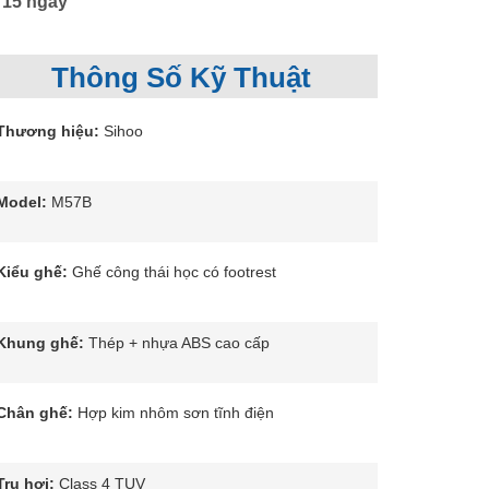
 15 ngày
Thông Số Kỹ Thuật
Thương hiệu:
Sihoo
Model:
M57B
Kiểu ghế:
Ghế công thái học có footrest
Khung ghế:
Thép + nhựa ABS cao cấp
Chân ghế:
Hợp kim nhôm sơn tĩnh điện
Trụ hơi:
Class 4 TUV