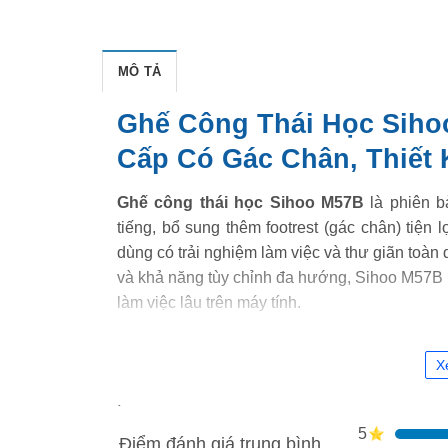
MÔ TẢ
Ghế Công Thái Học Siho
Cấp Có Gác Chân, Thiết 
Ghế công thái học Sihoo M57B
là phiên b
tiếng, bổ sung thêm footrest (gác chân) tiện 
dùng có trải nghiệm làm việc và thư giãn toàn 
và khả năng tùy chỉnh đa hướng, Sihoo M57B 
làm việc lâu trên máy tính.
Thiết kế sang trọng, hiện đ
X
Ghế
Sihoo M57B
nổi bật với phong cách thiết k
5
Điểm đánh giá trung bình