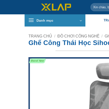
Bỏ
Tìm
qua
kiếm:
nội
Danh mục
TR
dung
TRANG CHỦ
/
ĐỒ CHƠI CÔNG NGHỆ
/
G
Ghế Công Thái Học Sih
Brand New