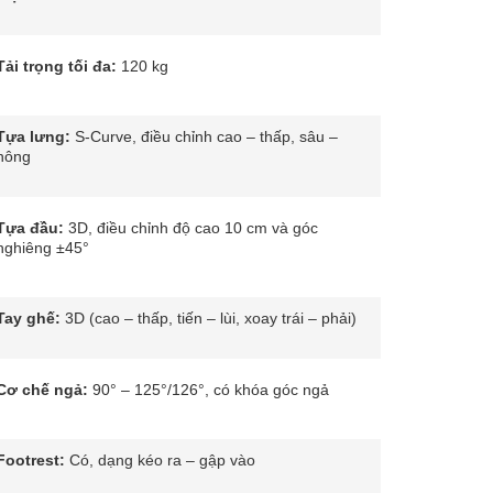
Tải trọng tối đa:
120 kg
Tựa lưng:
S-Curve, điều chỉnh cao – thấp, sâu –
nông
Tựa đầu:
3D, điều chỉnh độ cao 10 cm và góc
nghiêng ±45°
Tay ghế:
3D (cao – thấp, tiến – lùi, xoay trái – phải)
Cơ chế ngả:
90° – 125°/126°, có khóa góc ngả
Footrest:
Có, dạng kéo ra – gập vào