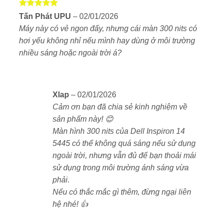
Màn hình sắc nét, tỉ lệ hiển thị lý tưởng
Được xếp
Tấn Phát UPU
–
02/01/2026
hạng
5
5
Đầy đủ kết nối, kết hợp thiết kế di động
Máy này có vẻ ngon đấy, nhưng cái màn 300 nits có
sao
hơi yếu không nhỉ nếu mình hay dùng ở môi trường
Mức giá hợp lý, sử dụng bền bỉ theo thời gian
nhiều sáng hoặc ngoài trời á?
Ảnh thực tế Dell Inspiron 5445
Xlap
–
02/01/2026
Cảm ơn bạn đã chia sẻ kinh nghiệm về
sản phẩm này! 😊
Màn hình 300 nits của Dell Inspiron 14
5445 có thể không quá sáng nếu sử dụng
ngoài trời, nhưng vẫn đủ để bạn thoải mái
sử dụng trong môi trường ánh sáng vừa
phải.
Nếu có thắc mắc gì thêm, đừng ngại liên
hệ nhé! 👍