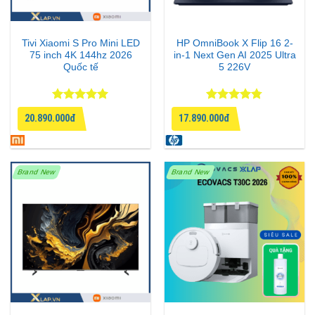
Tivi Xiaomi S Pro Mini LED
HP OmniBook X Flip 16 2-
75 inch 4K 144hz 2026
in-1 Next Gen AI 2025 Ultra
Quốc tế
5 226V
Được xếp
Được xếp
20.890.000đ
17.890.000đ
hạng
5
5
hạng
4.75
sao
5 sao
Brand New
Brand New