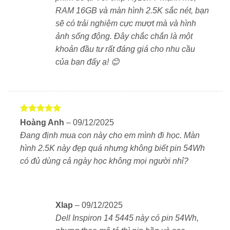
RAM 16GB và màn hình 2.5K sắc nét, bạn
Sức mạnh đột phá với Ryzen 7 8840HS
sẽ có trải nghiệm cực mượt mà và hình
Máy trang bị chip AMD Ryzen 7 8840HS (8 nhân 16
ảnh sống động. Đây chắc chắn là một
luồng, xung nhịp đến 5.1GHz), xử lý mượt mà mọi tác
khoản đầu tư rất đáng giá cho nhu cầu
vụ. Từ công việc văn phòng, học online, đến lập trình
của bạn đấy ạ! 😊
hay thiết kế 2D nhẹ, tất cả đều vận hành trơn tru và ổn
định.
Đồ họa AMD Radeon 780M – Hiệu suất vượt mong
Được xếp
đợi
Hoàng Anh
–
09/12/2025
hạng
5
5
Đang định mua con này cho em mình đi học. Màn
sao
Sử dụng đồ họa tích hợp Radeon 780M, laptop xử lý
hình 2.5K này đẹp quá nhưng không biết pin 54Wh
tốt các phần mềm đồ họa phổ thông và chơi game
có đủ dùng cả ngày học không mọi người nhỉ?
eSports như Valorant, CS2, Liên Minh Huyền Thoại.
Bạn không cần card rời vẫn có thể trải nghiệm mượt
mà.
Xlap
–
09/12/2025
Dell Inspiron 14 5445 này có pin 54Wh,
RAM 16GB, SSD 512GB – Đa nhiệm mượt mà, truy