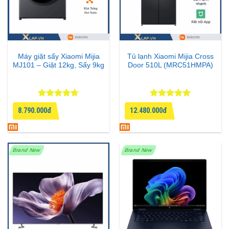
Máy giặt sấy Xiaomi Mijia
Tủ lạnh Xiaomi Mijia Cross
MJ101 – Giặt 12kg, Sấy 9kg
Door 510L (MRC51HMPA)
Được xếp
Được xếp
8.790.000đ
12.480.000đ
hạng
4.67
hạng
5
5
5 sao
sao
Brand New
Brand New