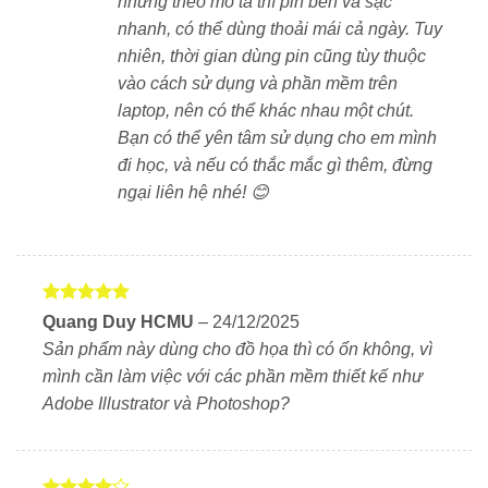
nhưng theo mô tả thì pin bền và sạc
xuất siêu nhanh
nhanh, có thể dùng thoải mái cả ngày. Tuy
Máy sử dụng RAM LPDDR5x 16GB và ổ cứng SSD
nhiên, thời gian dùng pin cũng tùy thuộc
512GB PCIe Gen4. Bạn có thể mở hàng chục tab trình
vào cách sử dụng và phần mềm trên
duyệt, làm việc đa nhiệm hoặc mở ứng dụng nặng mà
laptop, nên có thể khác nhau một chút.
vẫn mượt mà, ổn định.
Bạn có thể yên tâm sử dụng cho em mình
đi học, và nếu có thắc mắc gì thêm, đừng
ngại liên hệ nhé! 😊
Kết nối đầy đủ – Đáp ứng mọi nhu cầu sử dụng
1 cổng USB-C hỗ trợ Power Delivery và
DisplayPort
2 cổng USB-A 3.2
Được xếp
Quang Duy HCMU
–
24/12/2025
hạng
5
5
Sản phẩm này dùng cho đồ họa thì có ổn không, vì
sao
1 cổng HDMI 1.4
mình cần làm việc với các phần mềm thiết kế như
Adobe Illustrator và Photoshop?
WiFi 6E và Bluetooth 5.3 giúp kết nối nhanh và ổn
định