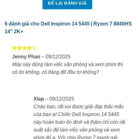
ĐỂ LẠI ĐÁNH GIÁ
Dell Inspiron 14 5445 chỉ nặng khoảng 1.46kg. Thiết
kế gọn nhẹ giúp bạn dễ dàng mang theo đi học, đi làm
hoặc di chuyển. Vỏ máy màu bạc thanh lịch, bàn phím
6 đánh giá cho
Dell Inspiron 14 5445 | Ryzen 7 8840HS
thoải mái, touchpad rộng và nhạy.
14″ 2K+
Màn hình 2.5K tuyệt đẹp – Góc nhìn rộng, hình ảnh
sắc nét
Được
Jenny Phan
–
09/12/2025
xếp hạng
Laptop sở hữu màn hình 14 inch độ phân giải 2.5K
Máy này dùng làm việc văn phòng và xem phim thì
4
5 sao
(2560 x 1600), tấm nền IPS cho màu sắc trung thực.
có ổn không, có đáng để đầu tư không?
Tỷ lệ 16:10 hiển thị được nhiều nội dung hơn, lý
tưởng cho làm việc, học tập và giải trí.
Xlap
–
09/12/2025
Độ sáng 300 nits
Chào bạn, rất vui được giải đáp thắc mắc
của bạn ạ! Chiếc Dell Inspiron 14 5445
Viền mỏng hiện đại
này hoàn toàn ổn định và thậm chí còn rất
xuất sắc để làm việc văn phòng và xem
Công nghệ chống ánh sáng xanh giúp bảo vệ mắt
phim đó ạ. Với chip Ryzen 7 mạnh mẽ,