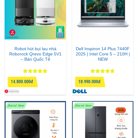
nhất hôm nay!
Robot hút bụi lau nhà
Dell Inspiron 14 Plus 7440F
Roborock Qrevo Edge 5V1
2025 | Intel Core 5 – 210H |
– Bản Quốc Tế
NEW
Được xếp
Được xếp
14.800.000đ
18.990.000đ
hạng
5
5
hạng
4.67
sao
5 sao
Brand New
Brand New