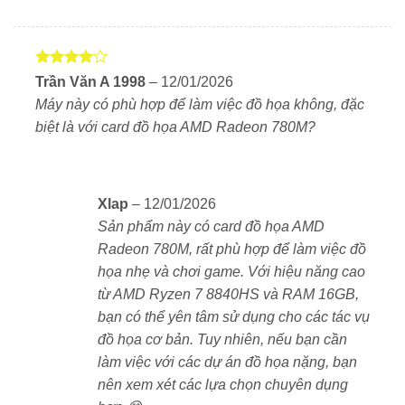
Được
Trần Văn A 1998
–
12/01/2026
xếp hạng
Máy này có phù hợp để làm việc đồ họa không, đặc
4
5 sao
biệt là với card đồ họa AMD Radeon 780M?
Xlap
–
12/01/2026
Sản phẩm này có card đồ họa AMD
Radeon 780M, rất phù hợp để làm việc đồ
họa nhẹ và chơi game. Với hiệu năng cao
từ AMD Ryzen 7 8840HS và RAM 16GB,
bạn có thể yên tâm sử dụng cho các tác vụ
đồ họa cơ bản. Tuy nhiên, nếu bạn cần
làm việc với các dự án đồ họa nặng, bạn
nên xem xét các lựa chọn chuyên dụng