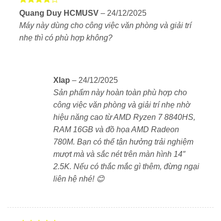
Pin dùng lâu, sạc nhanh
Được
Quang Duy HCMUSV
–
24/12/2025
xếp hạng
Máy trang bị pin 54Wh, cho thời gian sử dụng đến 8
Máy này dùng cho công việc văn phòng và giải trí
4
5 sao
tiếng tùy tác vụ. Công nghệ ExpressCharge giúp sạc
nhẹ thì có phù hợp không?
nhanh 80% pin chỉ trong khoảng 1 giờ.
Ai nên chọn Dell Inspiron 14 5445?
Xlap
–
24/12/2025
Sinh viên, học sinh cần máy cấu hình cao, gọn nhẹ
Sản phẩm này hoàn toàn phù hợp cho
công việc văn phòng và giải trí nhẹ nhờ
Nhân viên văn phòng, freelancer, làm việc từ xa
hiệu năng cao từ AMD Ryzen 7 8840HS,
RAM 16GB và đồ họa AMD Radeon
Người chỉnh sửa ảnh, video nhẹ hoặc làm nội dung
780M. Bạn có thể tận hưởng trải nghiệm
Game thủ phổ thông cần hiệu năng đồ họa ổn định
mượt mà và sắc nét trên màn hình 14″
2.5K. Nếu có thắc mắc gì thêm, đừng ngại
liên hệ nhé! 😊
Lý do nên chọn Dell Inspiron 14 5445
Hiệu năng mạnh, xử lý nhanh