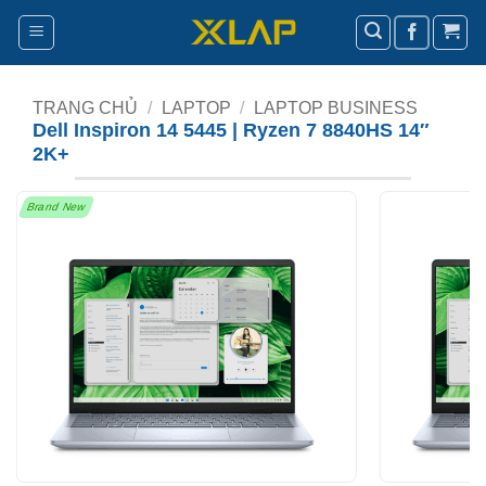
Bỏ
qua
nội
dung
TRANG CHỦ
/
LAPTOP
/
LAPTOP BUSINESS
Dell Inspiron 14 5445 | Ryzen 7 8840HS 14″
2K+
Brand New