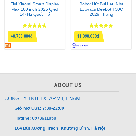
Tivi Xiaomi Smart Display
Robot Hút Bụi Lau Nhà
Max 100 inch 2025 Qled
Ecovacs Deebot T30C
144Hz Quốc Tế
2026- Trắng
Được xếp
Được xếp
40.750.000đ
11.390.000đ
hạng
4.5
hạng
4.75
5 sao
5 sao
ABOUT US
CÔNG TY TNHH XLAP VIỆT NAM
Giờ Mở Cửa: 7:30-22:00
Hotline: 0973611050
104 Bùi Xương Trạch, Khương Đình, Hà Nội