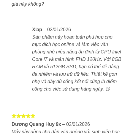
lúc.
giá này không?
Bàn phím & touchpad – Gõ thoải mái, làm việc hiệu
quả
Xlap
–
02/01/2026
Sản phẩm này hoàn toàn phù hợp cho
Bàn phím full-size có phím số giúp nhập liệu nhanh.
mục đích học online và làm việc văn
Máy sẽ rất thích hợp với dân kế toán hoặc nhân viên
phòng nhờ hiệu năng ổn định từ CPU Intel
hành chính. Độ nảy tốt, gõ chắc tay, thoải mái khi làm
Core i7 và màn hình FHD 120Hz. Với 8GB
việc thời gian dài. Touchpad rộng, hỗ trợ đa điểm, thao
RAM và 512GB SSD, bạn có thể dễ dàng
tác chính xác. Một số phiên bản hỗ trợ đèn nền giúp
đa nhiệm và lưu trữ dữ liệu. Thiết kế gọn
làm việc ban đêm tiện hơn.
nhẹ và đầy đủ cổng kết nối cũng là điểm
cộng cho việc sử dụng hàng ngày. 😊
Cổng kết nối đầy đủ – Không cần mua thêm hub
Dù có thiết kế mỏng nhẹ, máy vẫn hỗ trợ đầy đủ cổng
kết nối:
Được xếp
Dương Quang Huy 9x
–
02/01/2026
1 x USB-C (tùy bản, hỗ trợ Power Delivery &
hạng
5
5
Máy này dùng cho dân văn phòng với sinh viên học
DisplayPort)
sao