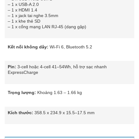
– 1 x USB-A 2.0
– 1 x HDMI 1.4
– 1 x jack tai nghe 3.5mm
– 1 x khe thẻ SD
– 1 x cổng mạng LAN RJ-45 (dạng gập)
Kết nối không dây:
Wi-Fi 6, Bluetooth 5.2
Pin:
3-cell hoặc 4-cell 41–54Wh, hỗ trợ sạc nhanh
ExpressCharge
Trọng lượng:
Khoảng 1.63 – 1.66 kg
Kích thước:
358.5 x 234.9 x 15.5–17.5 mm