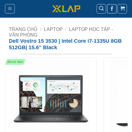
Bỏ
qua
nội
dung
TRANG CHỦ
/
LAPTOP
/
LAPTOP HỌC TẬP -
VĂN PHÒNG
Dell Vostro 15 3530 | Intel Core i7-1335U 8GB
512GB| 15.6″ Black
Brand New