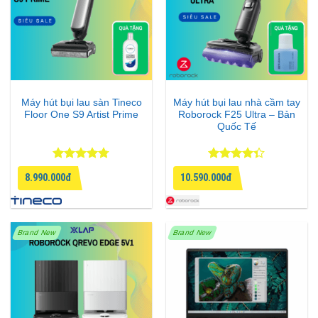
Máy hút bụi lau sàn Tineco
Máy hút bụi lau nhà cầm tay
Floor One S9 Artist Prime
Roborock F25 Ultra – Bản
Quốc Tế
Được xếp
Được xếp
8.990.000đ
10.590.000đ
hạng
4.75
hạng
4.33
5 sao
5 sao
Brand New
Brand New