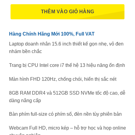
THÊM VÀO GIỎ HÀNG
Hàng Chính Hãng Mới 100%, Full VAT
Laptop doanh nhân 15.6 inch thiết kế gọn nhẹ, vỏ đen
nhám bền chắc
Trang bị CPU Intel core i7 thế hệ 13 hiệu năng ổn định
Màn hình FHD 120Hz, chống chói, hiển thị sắc nét
8GB RAM DDR4 và 512GB SSD NVMe tốc độ cao, dễ
dàng nâng cấp
Bàn phím full-size có phím số, đèn nền tùy phiên bản
Webcam Full HD, micro kép – hỗ trợ học và họp online