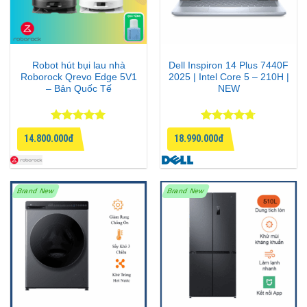
Robot hút bụi lau nhà
Dell Inspiron 14 Plus 7440F
Roborock Qrevo Edge 5V1
2025 | Intel Core 5 – 210H |
– Bản Quốc Tế
NEW
Được xếp
Được xếp
14.800.000đ
18.990.000đ
hạng
5
5
hạng
4.67
sao
5 sao
Brand New
Brand New