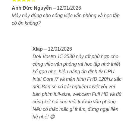
khử nhiễu – cho chất lượng gọi video rõ ràng, ổn định
Được
Anh Đức Nguyễn
–
12/01/2026
xếp hạng
khi học hoặc họp online. Loa stereo 2 x 2W cho âm
Máy này dùng cho công việc văn phòng và học tập
4
5 sao
thanh rõ, đủ dùng trong phòng học, phòng họp nhỏ
có ổn không?
hoặc không gian yên tĩnh.
Pin ổn định, sạc nhanh – Không lo gián đoạn
Xlap
–
12/01/2026
Dell Vostro 3530 trang bị pin 3-cell hoặc 4-cell dung
Dell Vostro 15 3530 này rất phù hợp cho
lượng 41–54Wh, cho thời lượng sử dụng khoảng 6–8
công việc văn phòng và học tập nhờ thiết
tiếng tùy tác vụ. Công nghệ
ExpressCharge
giúp sạc
kế gọn nhẹ, hiệu năng ổn định từ CPU
80% pin chỉ trong 60 phút – tiện lợi khi bạn cần mang
Intel Core i7 và màn hình FHD 120Hz sắc
máy theo và không có nhiều thời gian sạc.
nét. Bạn sẽ có trải nghiệm tuyệt vời với
bàn phím full-size, webcam Full HD và đủ
cổng kết nối cho môi trường văn phòng.
Có nên mua Dell Vostro 15 3530 Core i7-
Nếu có thắc mắc gì thêm, đừng ngại liên
1355U?
hệ nhé! 😊
Nếu bạn đang tìm một chiếc laptop màn hình lớn, hiệu
năng mạnh, dễ nâng cấp và làm việc đa nhiệm tốt,
Dell