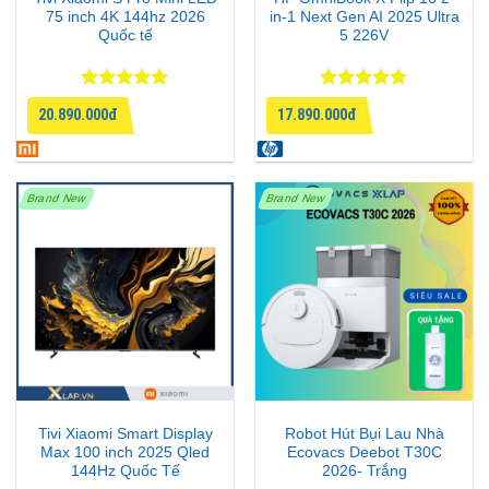
75 inch 4K 144hz 2026
in-1 Next Gen AI 2025 Ultra
Quốc tế
5 226V
Được xếp
Được xếp
20.890.000đ
17.890.000đ
hạng
5
5
hạng
4.75
sao
5 sao
Brand New
Brand New
Tivi Xiaomi Smart Display
Robot Hút Bụi Lau Nhà
Max 100 inch 2025 Qled
Ecovacs Deebot T30C
144Hz Quốc Tế
2026- Trắng