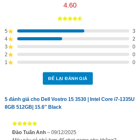
4.60
4.60
5
trên
5
3
5 dựa trên
đánh giá
4
2
3
0
2
0
1
0
ĐỂ LẠI ĐÁNH GIÁ
5 đánh giá cho
Dell Vostro 15 3530 | Intel Core i7-1335U
8GB 512GB| 15.6″ Black
Thiết kế thanh lịch – Chắc chắn, dễ mang theo
Được xếp
Đào Tuấn Anh
–
09/12/2025
Dell Vostro 15 3530 sở hữu thiết kế hiện đại với vỏ
hạng
5
5