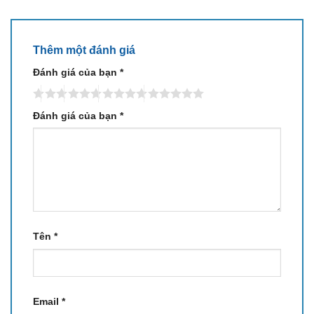
Vostro 3530 Core i7-1355U
là lựa chọn cực kỳ đáng
cân nhắc trong phân khúc 17–22 triệu.
Thêm một đánh giá
Ảnh Thực Tế
Đánh giá của bạn
*
Đánh giá của bạn
*
Tên
*
Email
*