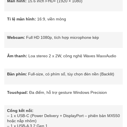
Màn hình:
15.6 inch FHD+ (1920 × 1080)
Tỉ lệ màn hình:
16:9, viền mỏng
Webcam:
Full HD 1080p, tích hợp microphone kép
Âm thanh:
Loa stereo 2 x 2W, công nghệ Waves MaxxAudio
Bàn phím:
Full-size, có phím số, tùy chọn đèn nền (Backlit)
Touchpad:
Đa điểm, hỗ trợ gesture Windows Precision
Cổng kết nối:
– 1 x USB-C (Power Delivery + DisplayPort – phiên bản MX550
hoặc nắp nhôm)
– 1 x USB-A 3.2 Gen 1