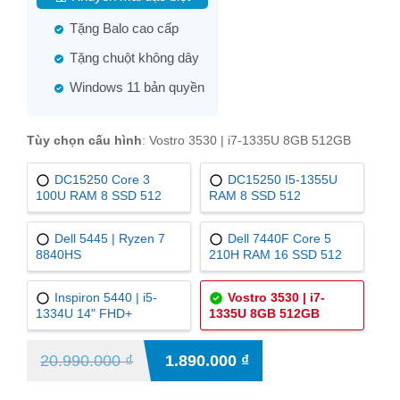
Tặng Balo cao cấp
Tặng chuột không dây
Windows 11 bản quyền
Tùy chọn cấu hình
:
Vostro 3530 | i7-1335U 8GB 512GB
DC15250 Core 3
DC15250 I5-1355U
100U RAM 8 SSD 512
RAM 8 SSD 512
Dell 5445 | Ryzen 7
Dell 7440F Core 5
8840HS
210H RAM 16 SSD 512
Inspiron 5440 | i5-
Vostro 3530 | i7-
1334U 14" FHD+
1335U 8GB 512GB
20.990.000
₫
1.890.000
₫