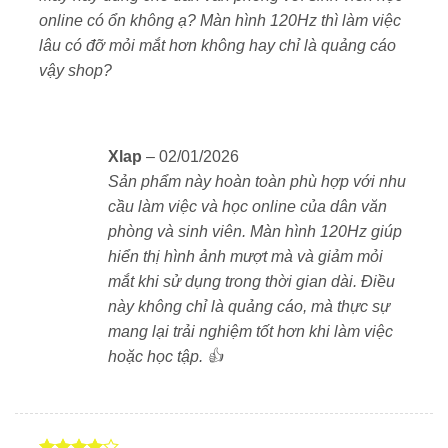
online có ổn không ạ? Màn hình 120Hz thì làm việc
1 x USB-A 3.2 Gen 1
lâu có đỡ mỏi mắt hơn không hay chỉ là quảng cáo
vậy shop?
1 x USB-A 2.0
1 x HDMI 1.4
Xlap
–
02/01/2026
1 x khe thẻ SD
Sản phẩm này hoàn toàn phù hợp với nhu
cầu làm việc và học online của dân văn
1 x jack tai nghe 3.5mm
phòng và sinh viên. Màn hình 120Hz giúp
hiển thị hình ảnh mượt mà và giảm mỏi
1 x cổng mạng LAN RJ-45 dạng gập
mắt khi sử dụng trong thời gian dài. Điều
này không chỉ là quảng cáo, mà thực sự
Dễ dàng kết nối với màn hình rời, máy chiếu, chuột,
mang lại trải nghiệm tốt hơn khi làm việc
USB, thẻ nhớ hay mạng LAN nội bộ.
hoặc học tập. 👍
Webcam & âm thanh – Họp online sắc nét
Máy tích hợp webcam Full HD 1080p và micro kép