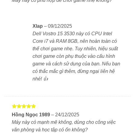
Máy này có phù hợp để chơi game nhẹ không?
màu đen. Ngoại hình đơn giản nhưng toát lên sự cứng
sao
cáp và chuyên nghiệp. Trọng lượng khoảng 1.6kg –
khá nhẹ với kích thước màn hình lớn 15.6 inch. Giúp
dễ dàng mang theo khi đi công tác, học nhóm hoặc di
Xlap
–
09/12/2025
chuyển giữa các phòng họp.
Dell Vostro 15 3530 này có CPU Intel
Core i7 và RAM 8GB, nên hoàn toàn có
thể chơi game nhẹ. Tuy nhiên, hiệu suất
Màn hình lớn 15.6 inch – Chống chói, hiển thị rộng
chơi game còn phụ thuộc vào cấu hình
Máy được trang bị màn hình 15.6 inch với độ phân giải
game và cách sử dụng của bạn. Nếu bạn
FHD (1920 x 1080). Màn hình sử dụng tấm nền chống
có thắc mắc gì thêm, đừng ngại liên hệ
chói, giúp làm việc trong nhiều điều kiện ánh sáng
nhé! 👍
khác nhau mà không bị lóa. Một số phiên bản hỗ trợ
tần số quét 120Hz, cho trải nghiệm hình ảnh mượt và
rõ hơn khi làm việc hoặc giải trí.
Được xếp
Hồng Ngọc 1989
–
24/12/2025
Intel Core i7-1355U – Đa nhiệm mượt, xử lý nhanh
hạng
5
5
Máy này có mạnh mẽ không, dùng cho công việc
sao
Sức mạnh của máy đến từ bộ vi xử lý
Intel Core i7-
văn phòng và học tập có ổn không?
1355U
, với 10 nhân (2 hiệu suất + 8 tiết kiệm điện), 12