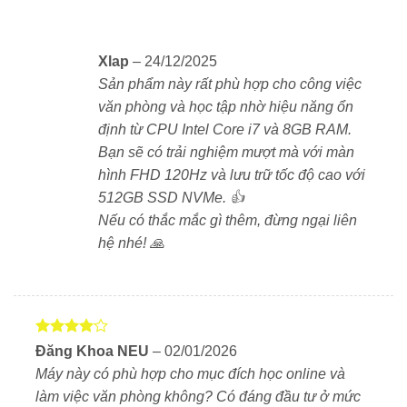
luồng và tốc độ tối đa đến 5.0GHz. Cấu hình này giúp
xử lý tốt các tác vụ văn phòng nâng cao như bảng tính
lớn, trình chiếu phức tạp, làm việc đa cửa sổ và họp
Xlap
–
24/12/2025
trực tuyến.
Sản phẩm này rất phù hợp cho công việc
văn phòng và học tập nhờ hiệu năng ổn
Người dùng có thể lựa chọn phiên bản đi kèm
card
định từ CPU Intel Core i7 và 8GB RAM.
đồ họa rời NVIDIA GeForce MX550 2GB.
Rất phù
Bạn sẽ có trải nghiệm mượt mà với màn
hợp cho thiết kế 2D cơ bản, chỉnh ảnh, dựng video
hình FHD 120Hz và lưu trữ tốc độ cao với
nhẹ hoặc học chuyên ngành kỹ thuật, đồ họa.
512GB SSD NVMe. 👍
Nếu có thắc mắc gì thêm, đừng ngại liên
hệ nhé! 🙏
RAM & Ổ cứng – Phản hồi nhanh, nâng cấp dễ
Máy đi kèm RAM DDR4 8GB bus 3200MHz, hỗ trợ
nâng cấp tối đa 16GB. Ổ cứng SSD M.2 PCIe NVMe
dung lượng 512GB (hoặc tùy chọn 256GB – 1TB).
Được
Giúp máy khởi động nhanh, mở ứng dụng tức thì, truy
Đăng Khoa NEU
–
02/01/2026
xếp hạng
xuất dữ liệu mượt mà. Bộ nhớ lớn hỗ trợ tốt cho người
Máy này có phù hợp cho mục đích học online và
4
5 sao
làm việc với tệp dữ liệu nặng hoặc đa phần mềm cùng
làm việc văn phòng không? Có đáng đầu tư ở mức