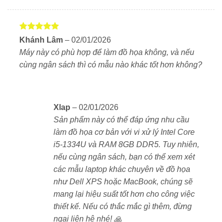
bàn phím hoặc ổ cứng ngoài mà không cần hub
chuyển đổi.
Được xếp
Khánh Lâm
–
02/01/2026
hạng
5
5
Âm thanh – Rõ ràng, chân thực, tối ưu cho họp
Máy này có phù hợp để làm đồ họa không, và nếu
sao
online
cùng ngân sách thì có mẫu nào khác tốt hơn không?
Dell tích hợp công nghệ
Waves MaxxAudio Pro
và
Dolby Atmos Core
, cho âm thanh chi tiết và sống
động. Webcam
Full HD
đi kèm micro kép thu âm rõ
Xlap
–
02/01/2026
ràng, hỗ trợ tốt cho học trực tuyến, họp Zoom hay gọi
Sản phẩm này có thể đáp ứng nhu cầu
video với người thân.
làm đồ họa cơ bản với vi xử lý Intel Core
i5-1334U và RAM 8GB DDR5. Tuy nhiên,
nếu cùng ngân sách, bạn có thể xem xét
Thời lượng pin – Làm việc cả ngày, sạc nhanh tiện
các mẫu laptop khác chuyên về đồ họa
lợi
như Dell XPS hoặc MacBook, chúng sẽ
Pin
3-cell hoặc 4-cell (~41–54Wh)
cung cấp thời
mang lại hiệu suất tốt hơn cho công việc
lượng sử dụng lên đến 8–10 giờ với các tác vụ cơ
thiết kế. Nếu có thắc mắc gì thêm, đừng
bản. Công nghệ
ExpressCharge
giúp sạc 80% pin chỉ
ngại liên hệ nhé! 🙏