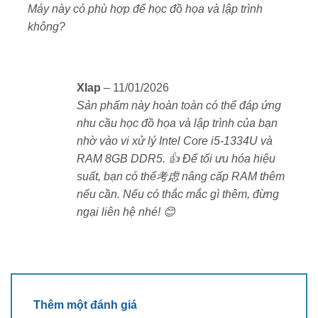
Máy này có phù hợp để học đồ họa và lập trình
sao
không?
Xlap
–
11/01/2026
Sản phẩm này hoàn toàn có thể đáp ứng
nhu cầu học đồ họa và lập trình của bạn
nhờ vào vi xử lý Intel Core i5-1334U và
RAM 8GB DDR5. 👍 Để tối ưu hóa hiệu
suất, bạn có thể考虑 nâng cấp RAM thêm
nếu cần. Nếu có thắc mắc gì thêm, đừng
ngại liên hệ nhé! 😊
Thêm một đánh giá