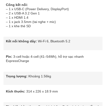
Cổng kết nối:
– 1 x USB-C (Power Delivery, DisplayPort)
– 2 x USB-A 3.2 Gen 1
– 1 x HDMI 1.4
– 1 x jack 3.5mm (tai nghe + mic)
– 1 x khe thẻ SD
Kết nối không dây:
Wi-Fi 6, Bluetooth 5.2
Pin:
3-cell hoặc 4-cell (41–54Wh), hỗ trợ sạc nhanh
ExpressCharge
Trọng lượng:
Khoảng 1.56kg
Kích thước:
314 x 226 x 18.9 mm