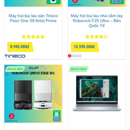
Máy hút bụi lau sàn Tineco
Máy hút bụi lau nhà cầm tay
Floor One S9 Artist Prime
Roborock F25 Ultra – Bản
Quốc Tế
Được xếp
Được xếp
8.990.000đ
10.590.000đ
hạng
4.75
hạng
4.33
5 sao
5 sao
Brand New
Brand New