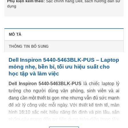
Phụ kiện kèm theo:
Sạc chính hãng Dell, sách hướng dẫn sử
dụng
MÔ TẢ
THÔNG TIN BỔ SUNG
Dell Inspiron 5440-5463BLK-PUS – Laptop
mỏng nhẹ, bền bỉ, tối ưu hiệu suất cho
học tập và làm việc
Dell Inspiron 5440-5463BLK-PUS
là chiếc laptop lý
tưởng cho người dùng văn phòng, sinh viên và ai
đang cần một thiết bị gọn nhẹ nhưng vẫn đủ sức mạnh
để xử lý công việc mỗi ngày. Với thiết kế tinh tế, màn
hình 16:10 sắc nét, hiệu năng ổn định và pin lâu, sản
phẩm này mang đến sự tiện dụng toàn diện trong tầm
giá hợp lý.