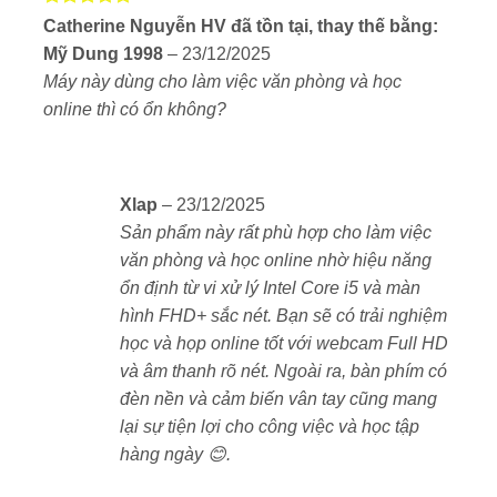
Được xếp
lợi.
Catherine Nguyễn HV đã tồn tại, thay thế bằng:
hạng
5
5
Mỹ Dung 1998
–
23/12/2025
sao
Máy này dùng cho làm việc văn phòng và học
Cổng kết nối – Đủ dùng, dễ dàng mở rộng thiết bị
online thì có ổn không?
Dù có thiết kế mỏng nhẹ, Dell 5440 vẫn giữ đầy đủ
cổng kết nối cần thiết:
Xlap
–
23/12/2025
1 cổng
USB-C
hỗ trợ Power Delivery và
Sản phẩm này rất phù hợp cho làm việc
DisplayPort
văn phòng và học online nhờ hiệu năng
2 cổng
USB-A
3.2 Gen 1
ổn định từ vi xử lý Intel Core i5 và màn
hình FHD+ sắc nét. Bạn sẽ có trải nghiệm
1 cổng
HDMI 1.4
học và họp online tốt với webcam Full HD
và âm thanh rõ nét. Ngoài ra, bàn phím có
1 jack tai nghe 3.5mm
đèn nền và cảm biến vân tay cũng mang
lại sự tiện lợi cho công việc và học tập
1 khe
thẻ SD
hàng ngày 😊.
Bạn có thể dễ dàng kết nối với màn hình rời, chuột,