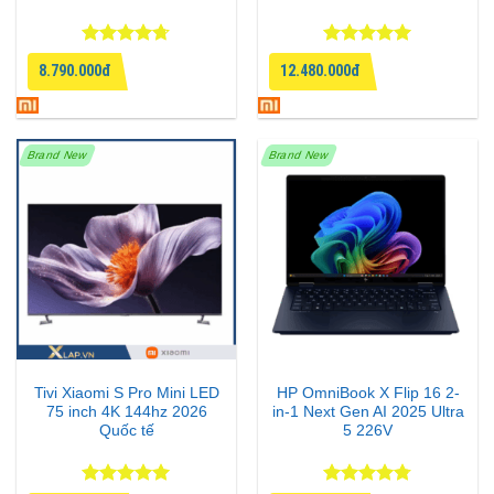
Được xếp
Được xếp
Video chi tiết sản phẩm
Dell Inspiron 5440
8.790.000đ
12.480.000đ
hạng
4.67
hạng
5
5
5 sao
sao
Brand New
Brand New
Tivi Xiaomi S Pro Mini LED
HP OmniBook X Flip 16 2-
75 inch 4K 144hz 2026
in-1 Next Gen AI 2025 Ultra
Quốc tế
5 226V