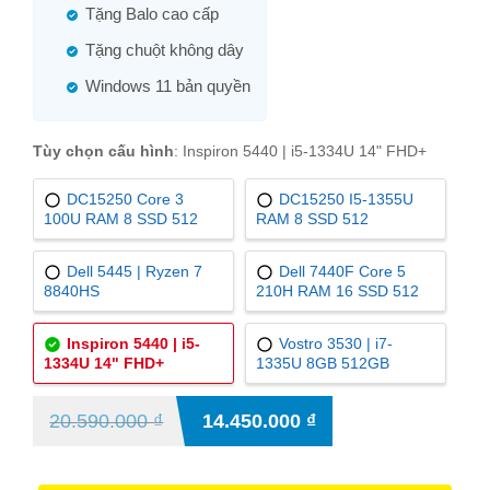
Tặng Balo cao cấp
Tặng chuột không dây
Windows 11 bản quyền
Tùy chọn cấu hình
:
Inspiron 5440 | i5-1334U 14" FHD+
DC15250 Core 3
DC15250 I5-1355U
100U RAM 8 SSD 512
RAM 8 SSD 512
Dell 5445 | Ryzen 7
Dell 7440F Core 5
8840HS
210H RAM 16 SSD 512
Inspiron 5440 | i5-
Vostro 3530 | i7-
1334U 14" FHD+
1335U 8GB 512GB
20.590.000
₫
14.450.000
₫