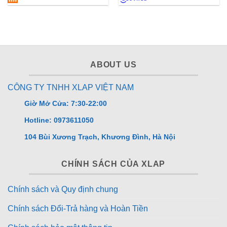
nội thành Hà Nội
📞 Đặt hàng nhanh chóng:
– Gọi/Zalo: 0973.611.050
– Hoặc inbox fanpage
XLAP.VN
để được báo giá tốt
ABOUT US
nhất hôm nay!
CÔNG TY TNHH XLAP VIỆT NAM
Giờ Mở Cửa: 7:30-22:00
Hotline: 0973611050
104 Bùi Xương Trạch, Khương Đình, Hà Nội
CHÍNH SÁCH CỦA XLAP
Chính sách và Quy định chung
Chính sách Đổi-Trả hàng và Hoàn Tiền