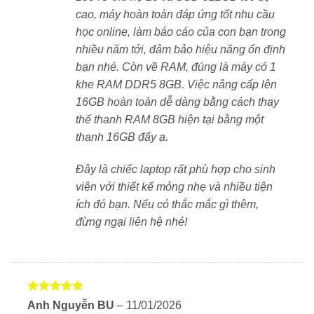
cao, máy hoàn toàn đáp ứng tốt nhu cầu
Bàn phím đèn nền, cảm biến vân tay – tăng tiện ích
học online, làm báo cáo của con bạn trong
và bảo mật
nhiều năm tới, đảm bảo hiệu năng ổn định
bạn nhé. Còn về RAM, đúng là máy có 1
Hàng chính hãng, dễ dàng bảo hành và nâng cấp
khe RAM DDR5 8GB. Việc nâng cấp lên
16GB hoàn toàn dễ dàng bằng cách thay
Ảnh thực tế
thế thanh RAM 8GB hiện tại bằng một
thanh 16GB đấy ạ.
Đây là chiếc laptop rất phù hợp cho sinh
viên với thiết kế mỏng nhẹ và nhiều tiện
ích đó bạn. Nếu có thắc mắc gì thêm,
đừng ngại liên hệ nhé!
Được xếp
Anh Nguyễn BU
–
11/01/2026
hạng
5
5