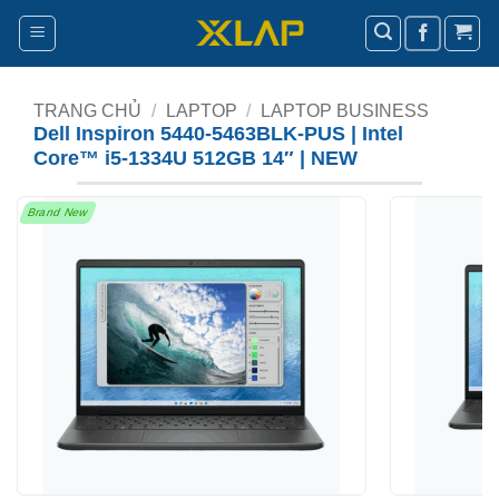
Bỏ
qua
nội
dung
TRANG CHỦ
/
LAPTOP
/
LAPTOP BUSINESS
Dell Inspiron 5440-5463BLK-PUS | Intel
Core™ i5-1334U 512GB 14″ | NEW
Brand New