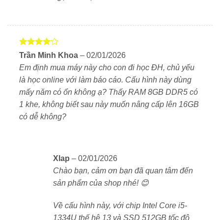
trong khoảng 1 giờ – không lo gián đoạn công việc dù
bạn thường xuyên di chuyển.
Vì sao nên chọn Dell Inspiron 5440-
Được
Trần Minh Khoa
–
02/01/2026
5463BLK-PUS?
xếp hạng
Em định mua máy này cho con đi học ĐH, chủ yếu
4
5 sao
Thiết kế mỏng nhẹ, mang đi học hay làm việc đều
là học online với làm báo cáo. Cấu hình này dùng
tiện
mấy năm có ổn không ạ? Thấy RAM 8GB DDR5 có
1 khe, không biết sau này muốn nâng cấp lên 16GB
Màn hình 14″ FHD+ tỉ lệ 16:10 – rộng rãi, sắc nét
có dễ không?
Cấu hình tốt: Core i5 Gen 13, RAM DDR5, SSD
512GB
Xlap
–
02/01/2026
Webcam Full HD, âm thanh rõ – học và họp online
Chào bạn, cảm ơn bạn đã quan tâm đến
hiệu quả
sản phẩm của shop nhé! 😊
Pin dùng lâu, sạc nhanh – đồng hành cả ngày
Về cấu hình này, với chip Intel Core i5-
không gián đoạn
1334U thế hệ 13 và SSD 512GB tốc độ