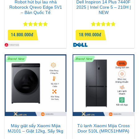
Robot hút bụi lau nhà
Dell Inspiron 14 Plus 7440F
Roborock Qrevo Edge 5V1
2025 | Intel Core 5 – 210H |
– Bản Quốc Tế
NEW
Được xếp
Được xếp
14.800.000đ
18.990.000đ
hạng
5
5
hạng
4.67
sao
5 sao
Brand New
Brand New
Máy giặt sấy Xiaomi Mijia
Tủ lạnh Xiaomi Mijia Cross
MJ101 – Giặt 12kg, Sấy 9kg
Door 510L (MRC51HMPA)