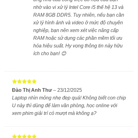
dụng lâu.
nhờ vào vi xử lý Intel Core i5 thế hệ 13 và
RAM 8GB DDR5. Tuy nhiên, nếu bạn cần
Hiệu năng – Nhanh, ổn định, xử lý mượt mọi tác vụ
xử lý hình ảnh và video ở mức độ chuyên
Trang bị
Intel Core i5-1334U
thế hệ 13, Dell 5440
nghiệp, bạn nên xem xét việc nâng cấp
mang lại hiệu năng ổn định cho công việc hàng ngày.
RAM hoặc sử dụng các phần mềm tối ưu
Máy có
RAM 8GB DDR5
– tốc độ cao, hỗ trợ xử lý đa
hóa hiệu suất. Hy vọng thông tin này hữu
nhiệm hiệu quả. Ổ cứng
SSD 512GB NVMe
giúp khởi
ích cho bạn! 😊
động nhanh, mở ứng dụng tức thì và truy xuất dữ liệu
mượt mà.
Bàn phím và touchpad – Nhập liệu chính xác, hỗ
Được xếp
Đào Thị Anh Thư
–
23/12/2025
hạng
5
5
trợ làm việc linh hoạt
Laptop nhìn mỏng nhẹ đẹp quá! Không biết con chip
sao
U này thì dùng để làm văn phòng, học online với
Bàn phím có
đèn nền
giúp gõ dễ dàng trong điều kiện
xem phim giải trí có mượt mà không ạ?
thiếu sáng. Hành trình phím êm ái, tối ưu cho người
thường xuyên soạn thảo. Touchpad rộng, nhạy và hỗ
trợ thao tác đa điểm mượt mà. Máy cũng được tích
hợp
cảm biến vân tay
– mở khóa nhanh, bảo mật tiện