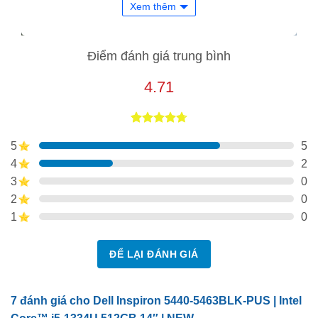
Xem thêm
Điểm đánh giá trung bình
4.71
4.71
7
trên 5
5
5
dựa trên
đánh giá
4
2
3
0
2
0
1
0
ĐỂ LẠI ĐÁNH GIÁ
7 đánh giá cho
Dell Inspiron 5440-5463BLK-PUS | Intel