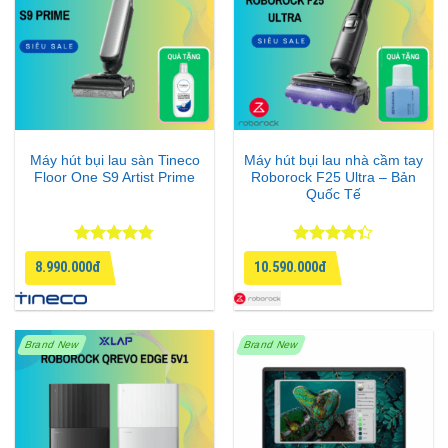
Máy hút bụi lau sàn Tineco
Máy hút bụi lau nhà cầm tay
Floor One S9 Artist Prime
Roborock F25 Ultra – Bản
Quốc Tế
Được xếp
Được xếp
8.990.000đ
10.590.000đ
hạng
4.75
hạng
4.33
5 sao
5 sao
Brand New
Brand New