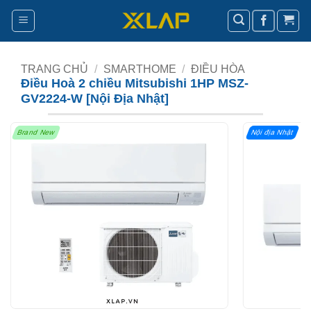
Bỏ
qua
nội
dung
TRANG CHỦ
/
SMARTHOME
/
ĐIỀU HÒA
Điều Hoà 2 chiều Mitsubishi 1HP MSZ-
GV2224-W [Nội Địa Nhật]
Brand New
Nội địa Nhật