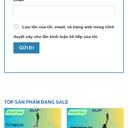
điều hòa Mitsubishi GV2224
Mitsubishi MSZ-GV2224-W
Lưu tên của tôi, email, và trang web trong trình
điều hòa nội địa Nhật 2 chiều
duyệt này cho lần bình luận kế tiếp của tôi.
máy lạnh Mitsubishi tiết kiệm điện
điều hòa inverter 9000BTU Nhật Bản
TOP SẢN PHẨM ĐANG SALE
Brand New
Brand New