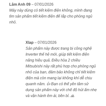
Kích thước nhỏ gọn dễ lắp đặt ở phòng có trần thấp
Được xếp
Lâm Anh 09
–
07/01/2026
hoặc không gian hạn chế.
hạng
5
5
Máy này dùng có tiết kiệm điện không, mình đang
sao
tìm sản phẩm tiết kiệm điện để lắp cho phòng ngủ
✅ 4.
Vận hành cực êm – chỉ ~20 dB
nhỏ.
Yên tĩnh như thư viện, lý tưởng cho phòng ngủ và
không gian cần yên tĩnh.
Động cơ và quạt gió thiết kế chống rung, giảm tiếng
Xlap
–
07/01/2026
ồn tối đa.
Sản phẩm này được trang bị công nghệ
Inverter thế hệ mới, giúp tiết kiệm điện
✅ 5.
Chế độ hút ẩm & lọc không khí nhẹ nhàng
năng hiệu quả. Điều hòa 2 chiều
Mitsubishi này rất phù hợp cho phòng ngủ
Hút ẩm nhẹ, duy trì độ ẩm lý tưởng cho sức khỏe.
nhỏ của bạn, đảm bảo không chỉ tiết kiệm
Có thể dùng như máy hút ẩm trong ngày nồm ẩm.
điện mà còn mang lại không khí dễ chịu
quanh năm. 👍 Bạn có thể yên tâm sử
✅ 6.
Độ bền cao – sử dụng 10 năm không lỗi
dụng sản phẩm này với chế độ hút ẩm nhẹ
và vận hành êm ái, bền bỉ. 🙏
Hàng nội địa Nhật có độ hoàn thiện rất cao.