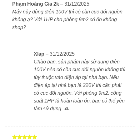
tuổi thọ của điều hòa.
Được xếp
Phạm Hoàng Gia 2k
–
31/12/2025
hạng
5
5
Máy này dùng điện 100V thì có cần cục đổi nguồn
sao
✅ 1.
Công nghệ inverter tiết kiệm điện vượt trội
không ạ? Với 1HP cho phòng 9m2 có ổn không
Sử dụng công nghệ inverter kiểm soát hoạt động
shop?
máy nén tối ưu, tiết kiệm điện năng đến
40–50%
so
với điều hòa thường.
Xlap
–
31/12/2025
Giữ nhiệt độ ổn định, tránh dao động gây khó chịu.
Chào bạn, sản phẩm này sử dụng điện
✅ 2.
2 chiều: làm lạnh & sưởi ấm hiệu quả
100V nên có cần cục đổi nguồn không thì
tùy thuộc vào điện áp tại nhà bạn. Nếu
Làm mát nhanh vào mùa hè, giữ ấm dễ chịu vào
điện áp tại nhà bạn là 220V thì cần phải
mùa đông.
có cục đổi nguồn. Với phòng 9m2, công
suất 1HP là hoàn toàn ổn, bạn có thể yên
Phù hợp với khí hậu miền Bắc Việt Nam.
tâm sử dụng. 🙏
✅ 3.
Thiết kế nhỏ gọn, tinh tế
Thiết kế tối giản kiểu Nhật, màu trắng thanh lịch.