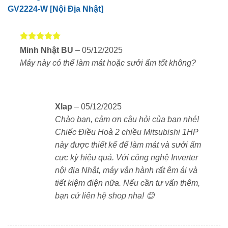
GV2224-W [Nội Địa Nhật]
Model MSZ-GV2224-W cung cấp chế độ sưởi ấm giúp
duy trì nhiệt độ trong phòng ổn định. Hệ thống này hoạt
động thông minh, tự động điều chỉnh để giữ cho nhiệt
Được xếp
độ trong phòng không bị thay đổi đột ngột.
Minh Nhật BU
–
05/12/2025
hạng
5
5
Máy này có thể làm mát hoặc sưởi ấm tốt không?
sao
Công nghệ làm lạnh nhanh STRONG tích hợp, điều
hòa này có khả năng làm mát nhanh chóng ngay sau
khi bật máy
Xlap
–
05/12/2025
Chào bạn, cảm ơn câu hỏi của bạn nhé!
Khả năng lọc không khí vượt trội với Platinum Allergy
Chiếc Điều Hoà 2 chiều Mitsubishi 1HP
Removal Filter (phụ kiện bán rời), giúp loại bỏ các tác
này được thiết kế để làm mát và sưởi ấm
nhân gây dị ứng và giữ cho không khí trong lành hơn.
cực kỳ hiệu quả. Với công nghệ Inverter
nội địa Nhật, máy vận hành rất êm ái và
Màng lọc điện tích siêu nhỏ (phụ kiện bán rời), điều
tiết kiệm điện nữa. Nếu cần tư vấn thêm,
hòa có khả năng chống lại bụi mịn PM2.5, đảm bảo
bạn cứ liên hệ shop nha! 😊
không khí luôn trong lành và sạch sẽ
Model này có luồng gió xa đến 8m cho không khí mát