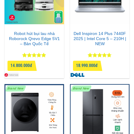
Robot hút bụi lau nhà
Dell Inspiron 14 Plus 7440F
Roborock Qrevo Edge 5V1
2025 | Intel Core 5 – 210H |
– Bản Quốc Tế
NEW
Được xếp
Được xếp
14.800.000đ
18.990.000đ
hạng
5
5
hạng
4.67
sao
5 sao
Brand New
Brand New