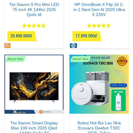
Tivi Xiaomi S Pro Mini LED
HP OmniBook X Flip 16 2-
75 inch 4K 144hz 2026
in-1 Next Gen AI 2025 Ultra
Quốc tế
5 226V
Được xếp
Được xếp
20.890.000đ
17.890.000đ
hạng
5
5
hạng
4.75
sao
5 sao
Brand New
Brand New
Tivi Xiaomi Smart Display
Robot Hút Bụi Lau Nhà
Max 100 inch 2025 Qled
Ecovacs Deebot T30C