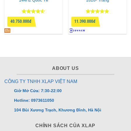
144Hz Quốc Tế
2026- Trắng
Được xếp
Được xếp
40.750.000đ
11.390.000đ
hạng
4.5
hạng
4.75
5 sao
5 sao
ABOUT US
CÔNG TY TNHH XLAP VIỆT NAM
Giờ Mở Cửa: 7:30-22:00
Hotline: 0973611050
104 Bùi Xương Trạch, Khương Đình, Hà Nội
CHÍNH SÁCH CỦA XLAP