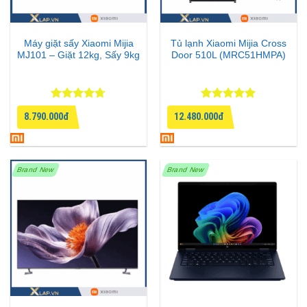
Máy giặt sấy Xiaomi Mijia
Tủ lạnh Xiaomi Mijia Cross
MJ101 – Giặt 12kg, Sấy 9kg
Door 510L (MRC51HMPA)
Được xếp
Được xếp
8.790.000đ
12.480.000đ
hạng
4.67
hạng
5
5
5 sao
sao
Brand New
Brand New