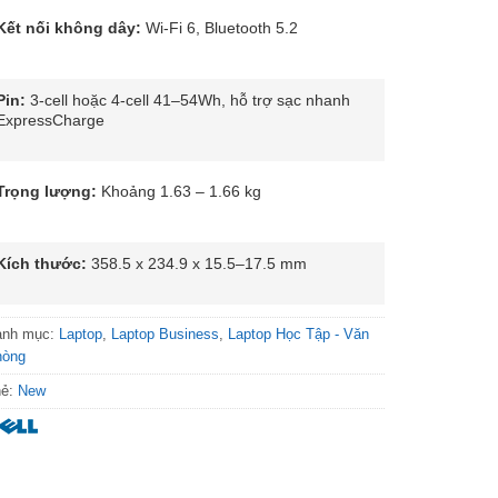
Kết nối không dây:
Wi-Fi 6, Bluetooth 5.2
Pin:
3-cell hoặc 4-cell 41–54Wh, hỗ trợ sạc nhanh
ExpressCharge
Trọng lượng:
Khoảng 1.63 – 1.66 kg
Kích thước:
358.5 x 234.9 x 15.5–17.5 mm
anh mục:
Laptop
,
Laptop Business
,
Laptop Học Tập - Văn
hòng
hẻ:
New