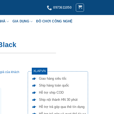
0973611050
NHÀ
GIA DỤNG
ĐỒ CHƠI CÔNG NGHỆ
Black
XLAP.VN
giá của khách
Giao hàng siêu tốc
Ship hàng toàn quốc
Hỗ trợ ship COD
Ship nội thành HN 30 phút
Hỗ trợ trả góp qua thẻ tín dụng
Hỗ trợ trả góp và quẹt thẻ từ xa