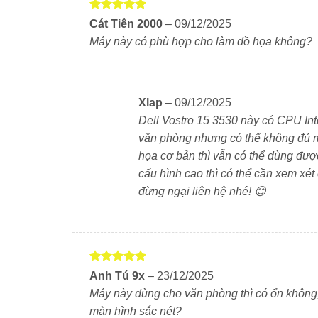
Được xếp
Cát Tiên 2000
–
09/12/2025
hạng
5
5
Máy này có phù hợp cho làm đồ họa không?
sao
Máy sở hữu màn hình rộng, thiết kế chắc chắ
Xlap
–
09/12/2025
định. Đây là dòng laptop hướng tới người dùn
Dell Vostro 15 3530 này có CPU Int
dài từ thương hiệu uy tín Dell.
văn phòng nhưng có thể không đủ 
họa cơ bản thì vẫn có thể dùng đượ
cấu hình cao thì có thể cần xem xét
Thiết kế chắc chắn – Mỏng nhẹ, hi
đừng ngại liên hệ nhé! 😊
Dell Vostro 3530 có thiết kế gọn gàng với t
khoảng 1.6kg – khá nhẹ đối với laptop 15.6 i
tới lớp, văn phòng hoặc khi di chuyển.
Được xếp
Anh Tú 9x
–
23/12/2025
hạng
5
5
Màn hình 15.6 inch – Không gian hi
Máy này dùng cho văn phòng thì có ổn không, 
sao
màn hình sắc nét?