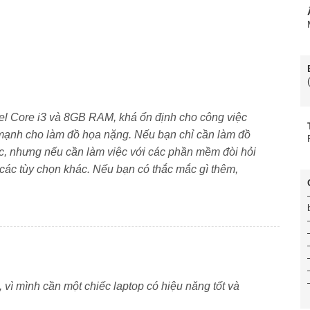
n, dễ mang theo, kết hợp cùng bàn phím số và pin ổn
g cần sự đơn giản, dễ dùng, dễ nâng cấp và hỗ trợ lâu
el Core i3 và 8GB RAM, khá ổn định cho công việc
mạnh cho làm đồ họa nặng. Nếu bạn chỉ cần làm đồ
c, nhưng nếu cần làm việc với các phần mềm đòi hỏi
 các tùy chọn khác. Nếu bạn có thắc mắc gì thêm,
ện đại
ông màu đen hoặc bạc tùy phiên bản. Trọng lượng chỉ
nch. Kiểu dáng cứng cáp, chắc tay, phù hợp mang theo
ển thị rộng, dễ làm việc
vì mình cần một chiếc laptop có hiệu năng tốt và