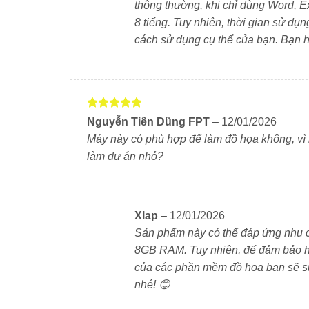
thông thường, khi chỉ dùng Word, E
Dell Vostro 3530 có bàn phím full-size với cụm 
8 tiếng. Tuy nhiên, thời gian sử dụ
gõ văn bản thoải mái. Touchpad đa điểm rộng,
cách sử dụng cụ thể của bạn. Bạn h
giúp làm việc ban đêm dễ dàng hơn.
Cổng kết nối đa dạng – Phục vụ đ
Máy có đầy đủ các cổng cần thiết:
Được xếp
Nguyễn Tiến Dũng FPT
–
12/01/2026
hạng
5
5
Máy này có phù hợp để làm đồ họa không, vì m
sao
1 x USB-C (tùy phiên bản)
làm dự án nhỏ?
2 x USB-A (3.2 và 2.0)
1 x HDMI 1.4
Xlap
–
12/01/2026
Sản phẩm này có thể đáp ứng nhu c
1 x jack 3.5mm tai nghe
8GB RAM. Tuy nhiên, để đảm bảo hiệ
của các phần mềm đồ họa bạn sẽ sử
1 x khe thẻ SD
nhé! 😊
1 x cổng LAN RJ-45