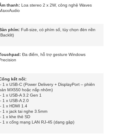
Âm thanh:
Loa stereo 2 x 2W, công nghệ Waves
MaxxAudio
Bàn phím:
Full-size, có phím số, tùy chọn đèn nền
(Backlit)
Touchpad:
Đa điểm, hỗ trợ gesture Windows
Precision
Cổng kết nối:
– 1 x USB-C (Power Delivery + DisplayPort – phiên
bản MX550 hoặc nắp nhôm)
– 1 x USB-A 3.2 Gen 1
– 1 x USB-A 2.0
– 1 x HDMI 1.4
– 1 x jack tai nghe 3.5mm
– 1 x khe thẻ SD
– 1 x cổng mạng LAN RJ-45 (dạng gập)