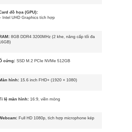
Card đồ họa (GPU):
– Intel UHD Graphics tích hợp
RAM:
8GB DDR4 3200MHz (2 khe, nâng cấp tối đa
16GB)
Ổ cứng:
SSD M.2 PCIe NVMe 512GB
Màn hình:
15.6 inch FHD+ (1920 × 1080)
Tỉ lệ màn hình:
16:9, viền mỏng
Webcam:
Full HD 1080p, tích hợp microphone kép