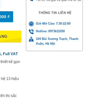
THÔNG TIN LIÊN HỆ
.000
₫
Giờ Mở Cửa: 7:30-22:00
Hotline: 0973611050
ÀNG
104 Bùi Xương Trạch, Thanh
Xuân, Hà Nội
 Full VAT
thiết kế gọn
ế hệ 13 hiệu
ển thị sắc