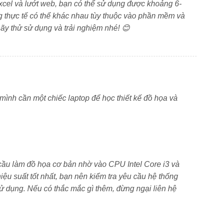
xcel và lướt web, bạn có thể sử dụng được khoảng 6-
phím số tách biệt. Hành trình phím sâu, độ nảy tốt, giúp
ng thực tế có thể khác nhau tùy thuộc vào phần mềm và
 thao tác chính xác. Một số phiên bản hỗ trợ đèn nền
ãy thử sử dụng và trải nghiệm nhé! 😊
ầy đủ nhu cầu văn phòng
ình cần một chiếc laptop để học thiết kế đồ họa và
ầu làm đồ họa cơ bản nhờ vào CPU Intel Core i3 và
u suất tốt nhất, bạn nên kiểm tra yêu cầu hệ thống
 dụng. Nếu có thắc mắc gì thêm, đừng ngại liên hệ