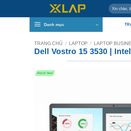
Bỏ
Tìm
qua
kiếm:
nội
Danh mục
TR
dung
TRANG CHỦ
/
LAPTOP
/
LAPTOP BUSIN
Dell Vostro 15 3530 | Int
Brand New