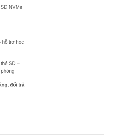
SSD NVMe
 hỗ trợ học
 thẻ SD –
n phòng
ng, đổi trả