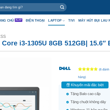
ANG CHỦ
ĐIỆN THOẠI
LAPTOP
TIVI
MÁY HÚT BỤI LAU 
ESS
el Core i3-1305U 8GB 512GB| 15.6″ 
(
6
đánh 
4.83
6
trên 5
hàng)
dựa trên
đánh giá
Khuyến mãi đặc biệt
Tặng Balo cao cấp
Tặng chuột không dây
Windows 11 bản quyền