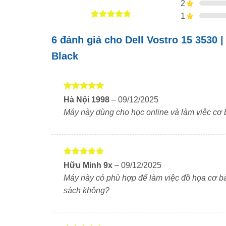
2
1
4.83
6
trên 5
dựa trên
6 đánh giá cho
Dell Vostro 15 3530 
đánh giá
Black
Được xếp
Hà Nội 1998
–
09/12/2025
hạng
5
5
Máy này dùng cho học online và làm việc cơ 
sao
Được xếp
Hữu Minh 9x
–
09/12/2025
hạng
5
5
Máy này có phù hợp để làm việc đồ họa cơ b
sao
sách không?