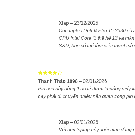
Máy trang bị màn hình 15.6 inch độ phân giải
chống chói giúp hiển thị tốt trong môi trườn
quét 120Hz, cho hình ảnh mượt hơn khi làm việc
Xlap
–
23/12/2025
Con laptop Dell Vostro 15 3530 này 
Vi xử lý Intel Core i3-1305U – Đủ d
CPU Intel Core i3 thế hệ 13 và mà
SSD, bạn có thể làm việc mượt mà
Bộ xử lý Intel Core i3-1305U thế hệ 13 với 5 n
tuyến, soạn thảo văn bản, duyệt web và các 
điện, giúp máy hoạt động mát mẻ và tiết kiệm p
Được
RAM & SSD – Phản hồi nhanh, dễ 
Thanh Thảo 1998
–
02/01/2026
xếp hạng
Pin con này dùng thực tế được khoảng mấy ti
4
5 sao
Máy trang bị RAM DDR4 8GB (nâng cấp t
hay phải di chuyển nhiều nên quan trọng pin 
512GB. Tốc độ khởi động và mở ứng dụng nha
đủ dùng trong nhiều năm mà không cần nâng 
Xlap
–
02/01/2026
Bàn phím full-size – Gõ nhanh, có 
Với con laptop này, thời gian dùng