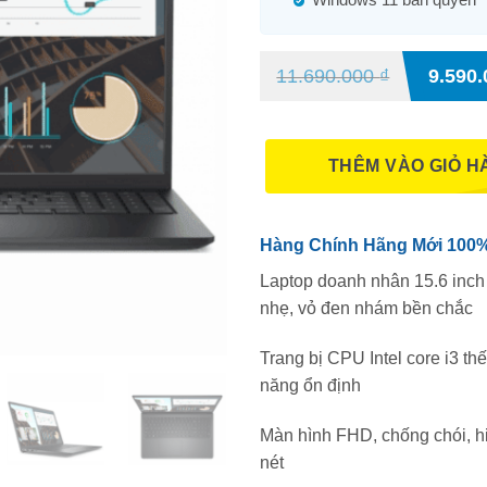
11.690.000
₫
9.590
THÊM VÀO GIỎ H
Hàng Chính Hãng Mới 100%,
Laptop doanh nhân 15.6 inch 
nhẹ, vỏ đen nhám bền chắc
Trang bị CPU Intel core i3 th
năng ổn định
Màn hình FHD, chống chói, hi
nét