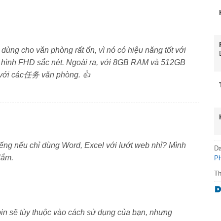
 HD (1366 × 768) hoặc Full HD (1920 × 1080). Tấm nền
g ánh sáng mạnh. Tùy cấu hình, bản FHD còn có tần số
 và giải trí.
dùng cho văn phòng rất ổn, vì nó có hiệu năng tốt với
ùng, tiết kiệm điện
n hình FHD sắc nét. Ngoài ra, với 8GB RAM và 512GB
 với các任务 văn phòng. 👍
hân, 6 luồng, tối ưu cho các tác vụ văn phòng, học trực
phần mềm kế toán phổ biến. CPU thuộc dòng tiết kiệm
in.
nâng cấp
ếng nếu chỉ dùng Word, Excel với lướt web nhỉ? Mình
D
ối đa 16GB) và ổ cứng SSD M.2 NVMe 256GB hoặc
lắm.
P
nh đáng kể so với ổ HDD truyền thống. Cấu hình này
T
cấp ngay.
phím số tiện lợi
 pin sẽ tùy thuộc vào cách sử dụng của bạn, nhưng