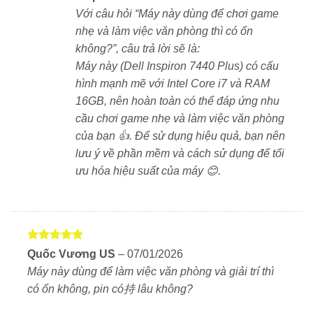
Dell Inspiron 7440 Plus i7-13620H được trang bị đầy
Với câu hỏi “Máy này dùng để chơi game
đủ các cổng kết nối tiện dụng:
nhẹ và làm việc văn phòng thì có ổn
không?”, câu trả lời sẽ là:
1 cổng Thunderbolt 4
hỗ trợ sạc nhanh, truyền dữ
Máy này (Dell Inspiron 7440 Plus) có cấu
liệu tốc độ cao.
hình mạnh mẽ với Intel Core i7 và RAM
16GB, nên hoàn toàn có thể đáp ứng nhu
2 cổng USB 3.2 Gen 1
giúp kết nối với các thiết bị
cầu chơi game nhẹ và làm việc văn phòng
ngoại vi.
của bạn 👍. Để sử dụng hiệu quả, bạn nên
1 cổng HDMI 1.4
hỗ trợ xuất hình ảnh chất lượng
lưu ý về phần mềm và cách sử dụng để tối
cao.
ưu hóa hiệu suất của máy 😊.
Jack 3.5mm
kết nối tai nghe và micro.
Khe đọc thẻ microSD
mở rộng khả năng lưu trữ.
Thời lượng pin ấn tượng
Được xếp
Quốc Vương US
–
07/01/2026
hạng
5
5
Viên pin dung lượng lớn giúp Dell Inspiron 7440 Plus
Máy này dùng để làm việc văn phòng và giải trí thì
sao
có thể hoạt động lên đến
8 – 10 giờ
, đủ đáp ứng một
có ổn không, pin có持 lâu không?
ngày làm việc mà không cần sạc liên tục.