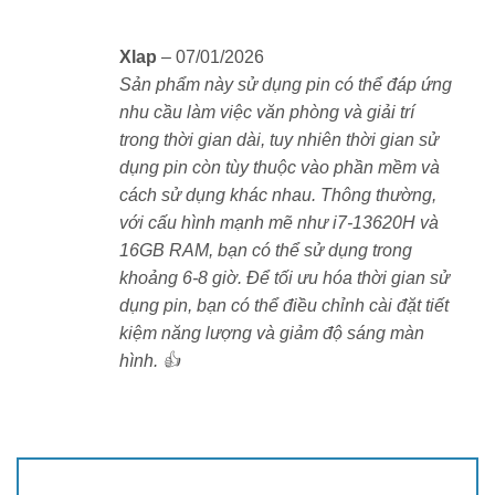
Mua Dell Inspiron 7440 Plus i7-13620H
chính hãng tại XLAP.VN
Xlap
–
07/01/2026
Sản phẩm này sử dụng pin có thể đáp ứng
Hiện tại, Dell Inspiron 7440 Plus i7-13620H đang
nhu cầu làm việc văn phòng và giải trí
được phân phối chính hãng tại
XLAP.VN
với mức giá
trong thời gian dài, tuy nhiên thời gian sử
cạnh tranh cùng nhiều chương trình khuyến mãi hấp
dụng pin còn tùy thuộc vào phần mềm và
dẫn. Nếu bạn đang tìm kiếm một chiếc laptop hiệu suất
cách sử dụng khác nhau. Thông thường,
cao, thiết kế đẹp, màn hình sắc nét thì đây chính là lựa
với cấu hình mạnh mẽ như i7-13620H và
chọn hoàn hảo.
16GB RAM, bạn có thể sử dụng trong
khoảng 6-8 giờ. Để tối ưu hóa thời gian sử
👉
Liên hệ ngay với XLAP.VN để đặt hàng và nhận
dụng pin, bạn có thể điều chỉnh cài đặt tiết
ưu đãi tốt nhất!
kiệm năng lượng và giảm độ sáng màn
hình. 👍