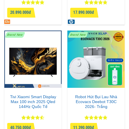
Được xếp
Được xếp
20.890.000đ
17.890.000đ
hạng
5
5
hạng
4.75
sao
5 sao
Brand New
Brand New
Tivi Xiaomi Smart Display
Robot Hút Bụi Lau Nhà
Max 100 inch 2025 Qled
Ecovacs Deebot T30C
144Hz Quốc Tế
2026- Trắng
Được xếp
Được xếp
40.750.000đ
11.390.000đ
hạng
4.5
hạng
4.75