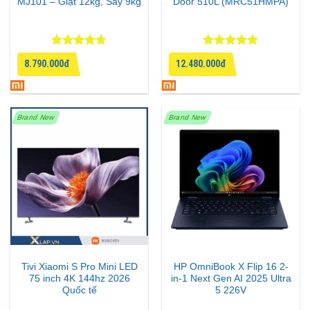
MJ101 – Giặt 12kg, Sấy 9kg
Door 510L (MRC51HMPA)
Được xếp
Được xếp
8.790.000đ
12.480.000đ
hạng
4.67
hạng
5
5
5 sao
sao
Brand New
Brand New
Tivi Xiaomi S Pro Mini LED
HP OmniBook X Flip 16 2-
75 inch 4K 144hz 2026
in-1 Next Gen AI 2025 Ultra
Quốc tế
5 226V