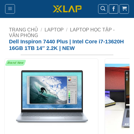
Bỏ
qua
nội
dung
TRANG CHỦ
/
LAPTOP
/
LAPTOP HỌC TẬP -
VĂN PHÒNG
Dell Inspiron 7440 Plus | Intel Core i7-13620H
16GB 1TB 14″ 2.2K | NEW
Brand New