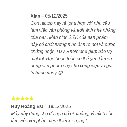
IPS, 60Hz, 300 nits mang lại hình ảnh cực kỳ sắc nét,
màu sắc chân thực và góc nhìn rộng. Viền màn hình
siêu mỏng giúp tăng diện tích hiển thị, tạo cảm giác
Xlap
–
05/12/2025
đắm chìm hơn khi làm việc hay giải trí.
Con laptop này rất phù hợp với nhu cầu
làm việc văn phòng và edit ảnh nhẹ nhàng
Đặc biệt, công nghệ
ComfortView Plus
giúp giảm ánh
của bạn. Màn hình 2.2K của sản phẩm
sáng xanh, bảo vệ mắt khi sử dụng lâu dài.
này có chất lượng hình ảnh rõ nét và được
chứng nhận TÜV Rheinland giúp bảo vệ
Hiệu năng mạnh mẽ với Intel Core i7-
mắt tốt. Bạn hoàn toàn có thể yên tâm sử
13620H
dụng sản phẩm này cho công việc và giải
Laptop Dell Inspiron 7440 Plus được trang bị vi xử lý
trí hàng ngày 😊.
Intel Core i7-13620H
với
10 nhân 16 luồng
, giúp xử
lý mượt mà các tác vụ từ văn phòng đến chỉnh sửa đồ
họa, lập trình. Đi kèm với đó là
RAM 16GB
LPDDR5
và
ổ cứng SSD 1TB PCIe NVMe
, đảm bảo
Được xếp
Huy Hoàng BU
–
18/12/2025
tốc độ truy xuất dữ liệu nhanh chóng, đa nhiệm mượt
hạng
5
5
Máy này dùng cho đồ họa có ok không, vì mình cần
sao
mà.
làm việc với phần mềm thiết kế nặng?