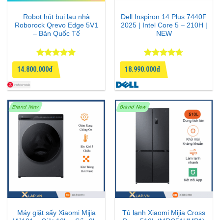
Robot hút bụi lau nhà
Dell Inspiron 14 Plus 7440F
Roborock Qrevo Edge 5V1
2025 | Intel Core 5 – 210H |
– Bản Quốc Tế
NEW
Được xếp
Được xếp
14.800.000đ
18.990.000đ
hạng
5
5
hạng
4.67
sao
5 sao
Brand New
Brand New
Máy giặt sấy Xiaomi Mijia
Tủ lạnh Xiaomi Mijia Cross