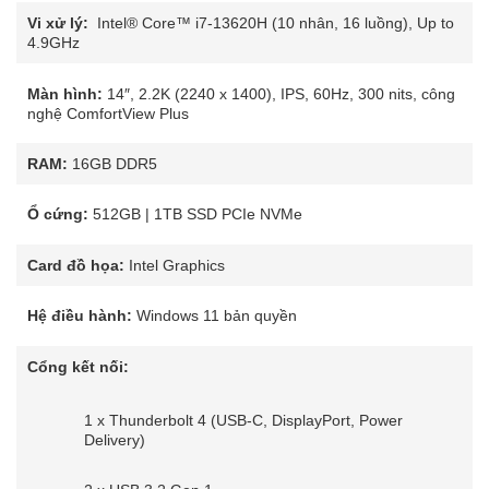
Vi xử lý:
Intel® Core™ i7-13620H (10 nhân, 16 luồng), Up to
4.9GHz
Màn hình:
14″, 2.2K (2240 x 1400), IPS, 60Hz, 300 nits, công
nghệ ComfortView Plus
RAM:
16GB DDR5
Ổ cứng:
512GB | 1TB SSD PCIe NVMe
Card đồ họa:
Intel Graphics
Hệ điều hành:
Windows 11 bản quyền
Cổng kết nối:
1 x Thunderbolt 4 (USB-C, DisplayPort, Power
Delivery)