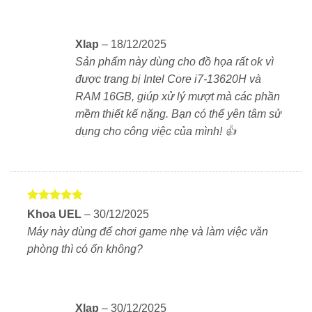
Đồ họa Intel Graphics – Đáp ứng tốt mọi
nhu cầu
Card đồ họa
Intel Graphics
cung cấp hiệu suất ổn
Xlap
–
18/12/2025
định cho các tác vụ thiết kế, chỉnh sửa video và chơi
Sản phẩm này dùng cho đồ họa rất ok vì
game nhẹ. Đây là lựa chọn phù hợp cho người dùng
được trang bị Intel Core i7-13620H và
văn phòng, sinh viên và cả những ai làm việc sáng
RAM 16GB, giúp xử lý mượt mà các phần
tạo.
mềm thiết kế nặng. Bạn có thể yên tâm sử
dụng cho công việc của mình! 👍
Bàn phím và touchpad tối ưu
Bàn phím có hành trình phím sâu, độ nảy tốt, hỗ trợ gõ
phím thoải mái ngay cả khi làm việc trong thời gian
dài. Touchpad kích thước lớn, bề mặt mịn và hỗ trợ
Được xếp
Khoa UEL
–
30/12/2025
cảm ứng đa điểm giúp thao tác nhanh chóng, chính
hạng
5
5
Máy này dùng để chơi game nhẹ và làm việc văn
sao
xác hơn.
phòng thì có ổn không?
Có đèn nền bàn phím
Cổng kết nối đa dạng
Xlap
–
30/12/2025