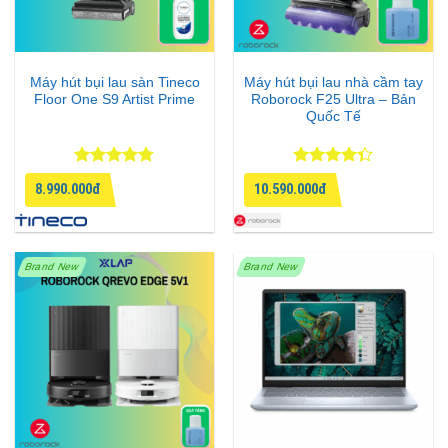
Máy hút bụi lau sàn Tineco
Máy hút bụi lau nhà cầm tay
Floor One S9 Artist Prime
Roborock F25 Ultra – Bản
Quốc Tế
Được xếp
Được xếp
8.990.000đ
10.590.000đ
hạng
4.75
hạng
4.33
5 sao
5 sao
Brand New
Brand New