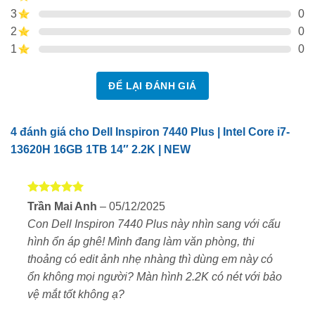
3
0
mạnh mẽ và màn hình sắc nét. Sản phẩm này đang
2
0
được phân phối chính hãng tại
XLAP.VN
với mức giá
1
0
hấp dẫn cùng nhiều ưu đãi. Hãy cùng đánh giá chi tiết
về mẫu laptop này để xem có đáng để sở hữu hay
ĐỂ LẠI ĐÁNH GIÁ
không.
Thiết kế sang trọng, bền bỉ
4 đánh giá cho
Dell Inspiron 7440 Plus | Intel Core i7-
Dell Inspiron 7440 Plus sở hữu thiết kế mỏng nhẹ với
13620H 16GB 1TB 14″ 2.2K | NEW
lớp vỏ nhôm cao cấp, tạo cảm giác chắc chắn nhưng
vẫn giữ được tính di động.
Được xếp
Trần Mai Anh
–
05/12/2025
Cạnh viền được bo tròn mềm mại, mang đến sự tinh tế
hạng
5
5
Con Dell Inspiron 7440 Plus này nhìn sang với cấu
sao
và hiện đại. Bản lề nâng giúp tối ưu góc nhìn và tản
hình ổn áp ghê! Mình đang làm văn phòng, thi
nhiệt tốt hơn, nâng cao trải nghiệm sử dụng.
thoảng có edit ảnh nhẹ nhàng thì dùng em này có
Màn hình 2.2K sắc nét, bảo vệ mắt
ổn không mọi người? Màn hình 2.2K có nét với bảo
vệ mắt tốt không ạ?
Màn hình 14 inch độ phân giải 2.2K (2240 x 1400),