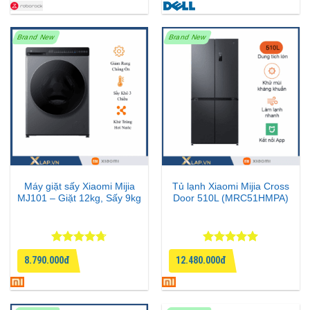
Brand New
Brand New
Máy giặt sấy Xiaomi Mijia
Tủ lạnh Xiaomi Mijia Cross
MJ101 – Giặt 12kg, Sấy 9kg
Door 510L (MRC51HMPA)
Được xếp
Được xếp
8.790.000đ
12.480.000đ
hạng
4.67
hạng
5
5
5 sao
sao