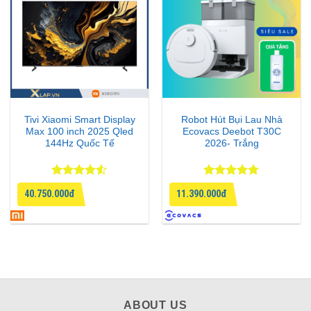
Tivi Xiaomi Smart Display
Robot Hút Bụi Lau Nhà
Max 100 inch 2025 Qled
Ecovacs Deebot T30C
144Hz Quốc Tế
2026- Trắng
Được xếp
Được xếp
40.750.000đ
11.390.000đ
hạng
4.5
hạng
4.75
5 sao
5 sao
ABOUT US