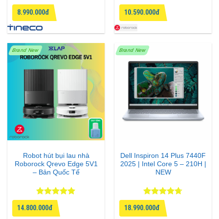
Được xếp
Được xếp
8.990.000đ
10.590.000đ
hạng
4.75
hạng
4.33
5 sao
5 sao
Brand New
Brand New
Robot hút bụi lau nhà
Dell Inspiron 14 Plus 7440F
Roborock Qrevo Edge 5V1
2025 | Intel Core 5 – 210H |
– Bản Quốc Tế
NEW
Được xếp
Được xếp
14.800.000đ
18.990.000đ
hạng
5
5
hạng
4.67
sao
5 sao