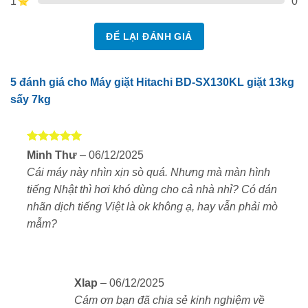
1
0
Hitachi BD-SX130KL là dòng máy giặt sấy lồng
ĐỂ LẠI ĐÁNH GIÁ
nghiêng cao cấp nội địa Nhật Bản, nổi bật với thiết kế
tinh tế và hiện đại. Mặt trước kính cường lực đen sang
trọng, kết hợp bảng điều khiển cảm ứng dễ sử dụng
5 đánh giá cho
Máy giặt Hitachi BD-SX130KL giặt 13kg
khi có dán nhãn dịch đi kèm.
sấy 7kg
Kích thước
: 63 x 72 x 106.5 cm
Khối lượng giặt
: 13kg
Được xếp
Minh Thư
–
06/12/2025
hạng
5
5
Khối lượng sấy
: 7kg
Cái máy này nhìn xịn sò quá. Nhưng mà màn hình
sao
tiếng Nhật thì hơi khó dùng cho cả nhà nhỉ? Có dán
Màu sắc
: Trắng ngọc trai
nhãn dịch tiếng Việt là ok không ạ, hay vẫn phải mò
mẫm?
Máy được thiết kế cửa trước, dễ thao tác, phù hợp với
không gian phòng giặt hiện đại, chung cư cao cấp
hoặc nhà phố.
Xlap
–
06/12/2025
Công nghệ giặt sấy hàng đầu của Hitachi
Cám ơn bạn đã chia sẻ kinh nghiệm về