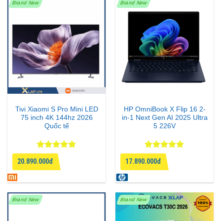
Brand New
Brand New
Tivi Xiaomi S Pro Mini LED
HP OmniBook X Flip 16 2-
75 inch 4K 144hz 2026
in-1 Next Gen AI 2025 Ultra
Quốc tế
5 226V
Được xếp
Được xếp
20.890.000đ
17.890.000đ
hạng
5
5
hạng
4.75
sao
5 sao
Brand New
Brand New