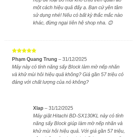
có. Đây chính là giải pháp hoàn hảo cho gia đình hiện
một cách hiệu quả đấy ạ. Bạn cứ yên tâm
đại – nơi việc giặt giũ cần nhanh chóng, tiết kiệm
sử dụng nhé! Nếu có bất kỳ thắc mắc nào
nhưng vẫn phải đảm bảo sự chăm sóc tối ưu cho từng
khác, đừng ngại liên hệ shop nha. 😊
sợi vải. Vì vậy, quần áo sau khi sấy có thể mặc được
luôn.
Tự động vệ sinh – duy trì máy luôn sạch
Tự động vệ sinh lồng giặt
sau mỗi lần giặt, hạn
Được xếp
Phạm Quang Trung
–
31/12/2025
hạng
5
5
chế vi khuẩn và cặn bẩn.
Máy này có tính năng sấy Block làm mờ nếp nhăn
sao
và khử mùi hôi hiệu quả không? Giá gần 57 triệu có
Tự động vệ sinh đường sấy
– Máy giặt Hitachi
đáng với chất lượng của nó không?
BD-SX130KL-W tự động làm sạch hệ thống ống
dẫn khí của chế độ sấy, ngăn chặn bụi vải và cặn
bẩn tích tụ. Điều này giúp duy trì hiệu suất sấy tối
ưu, tiết kiệm điện năng và đảm bảo quần áo luôn
Xlap
–
31/12/2025
khô thoáng, sạch sẽ.
Máy giặt Hitachi BD-SX130KL này có tính
năng sấy Block giúp làm mờ nếp nhăn và
Vì sao nên chọn máy giặt sấy nội địa Nhật
khử mùi hôi hiệu quả. Với giá gần 57 triệu,
Hitachi BD-SX130KL?