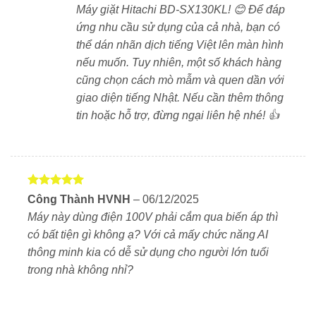
Giặt sạch sâu với Công nghệ Niagara mạnh mẽ
Máy giặt Hitachi BD-SX130KL! 😊 Để đáp
ứng nhu cầu sử dụng của cả nhà, bạn có
Công nghệ giặt Niagara trên máy giặt Hitachi BD-
thể dán nhãn dịch tiếng Việt lên màn hình
SX130KL-W sử dụng hệ thống phun nước tuần hoàn
nếu muốn. Tuy nhiên, một số khách hàng
cường lực để tạo ra dòng nước mạnh, kết hợp với
cũng chọn cách mò mẫm và quen dần với
chất tẩy rửa để thẩm thấu sâu vào sợi vải, giúp loại bỏ
giao diện tiếng Nhật. Nếu cần thêm thông
bụi bẩn hiệu quả hơn.
tin hoặc hỗ trợ, đừng ngại liên hệ nhé! 👍
Giai đoạn 1
: Pha loãng và tuần hoàn chất giặt tẩy –
Nước giặt được hòa tan và tạo dòng phun mạnh
trực tiếp vào quần áo. Hệ thống tuần hoàn giúp
phân phối dung dịch giặt đều, nhanh chóng thẩm
Được xếp
Công Thành HVNH
–
06/12/2025
thấu vào sợi vải.
hạng
5
5
Máy này dùng điện 100V phải cắm qua biến áp thì
sao
Giai đoạn 2
: Tạo dòng nước xoáy mạnh mẽ – Lồng
có bất tiện gì không ạ? Với cả mấy chức năng AI
giặt quay kết hợp với dòng nước phun liên tục, mô
thông minh kia có dễ sử dụng cho người lớn tuổi
phỏng hiệu ứng thác nước giúp đánh bay vết bẩn
trong nhà không nhỉ?
cứng đầu mà không làm hư tổn sợi vải.
Tự động phân phối chất tẩy rửa