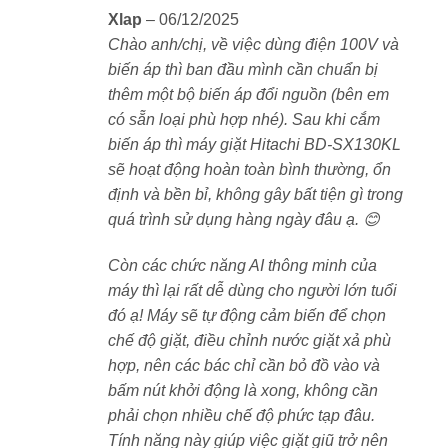
Xlap
–
06/12/2025
Tính năng mang lại lợi ích vượt trội cho người dùng.
Chào anh/chị, về việc dùng điện 100V và
Đây là công nghệ giúp máy giặt tự động đo lường và
biến áp thì ban đầu mình cần chuẩn bị
phân phối lượng nước giặt & nước xả phù hợp với
thêm một bộ biến áp đổi nguồn (bên em
khối lượng quần áo và chương trình giặt. Người dùng
có sẵn loại phù hợp nhé). Sau khi cắm
chỉ cần đổ đầy một lần, máy sẽ tự động sử dụng trong
biến áp thì máy giặt Hitachi BD-SX130KL
nhiều lần giặt mà không cần phải thêm thủ công mỗi
sẽ hoạt động hoàn toàn bình thường, ổn
lần.
định và bền bỉ, không gây bất tiện gì trong
quá trình sử dụng hàng ngày đâu ạ. 😊
Công nghệ AI tự động điều chỉnh thời gian và
phương pháp giặt
Còn các chức năng AI thông minh của
Máy giặt Hitachi BD-SX130KL-W trang bị nhiều cảm
máy thì lại rất dễ dùng cho người lớn tuổi
biến AI thông minh gắn xung quanh lồng giặt để nhận
đó ạ! Máy sẽ tự động cảm biến để chọn
diện khối lượng quần áo, loại vải, độ bẩn và nhiệt độ
chế độ giặt, điều chỉnh nước giặt xả phù
nước. Từ đó máy sẽ điều chỉnh thời gian giặt, lượng
hợp, nên các bác chỉ cần bỏ đồ vào và
nước, tốc độ quay lồng giặt và phương pháp giặt sao
bấm nút khởi động là xong, không cần
cho phù hợp nhất với khối lượng quần áo, độ bẩn và
phải chọn nhiều chế độ phức tạp đâu.
loại vải.
Tính năng này giúp việc giặt giũ trở nên