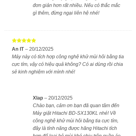
đơn giản hơn rất nhiều. Nếu có thắc mắc
Sấy Block làm mờ nếp nhăn – hiệu quả và tiết kiệm
gì thêm, đừng ngại liên hệ nhé!
Máy giặt Hitachi tích hợp công nghệ sấy bơm nhiệt
(Heat Pump) hiện đại – sử dụng khí gas R134a được
nén để tạo nhiệt và tạo luồng khí nóng tuần hoàn. Heat
Pump giúp làm khô quần áo một cách hiệu quả nhưng
Được xếp
An IT
–
20/12/2025
vẫn đảm bảo tiết kiệm điện năng và giữ gìn chất liệu
hạng
5
5
Máy này có tích hợp công nghệ khử mùi hôi bằng tia
vải.
sao
cực tím, vậy có hiệu quả không? Có ai dùng rồi chia
Với lồng giặt dung tích lớn, quần áo được phân bổ
sẻ kinh nghiệm với mình nhé!
đều, xoay tròn linh hoạt và tiếp xúc tối đa với khí nóng
– giúp hạn chế xoắn rối và tăng hiệu quả sấy. Đặc biệt,
luồng gió năng lượng cao có tốc độ lên đến 300 km/h
Xlap
–
20/12/2025
thổi trực tiếp vào vải, nhanh chóng đẩy bay hơi ẩm và
Chào bạn, cảm ơn bạn đã quan tâm đến
làm phẳng các nếp nhăn tự nhiên – không cần là ủi
Máy giặt Hitachi BD-SX130KL nhé! Về
sau khi sấy. Công nghệ này duy trì nhiệt độ sấy ổn
công nghệ khử mùi hôi bằng tia cực tím,
định khoảng 65°C, lý tưởng để bảo vệ chất lượng vải:
đây là tính năng được hãng Hitachi tích
không lo co rút, phai màu, hay mất đi độ mềm mại vốn
hợp để loại bỏ mùi khó chịu trên quần áo