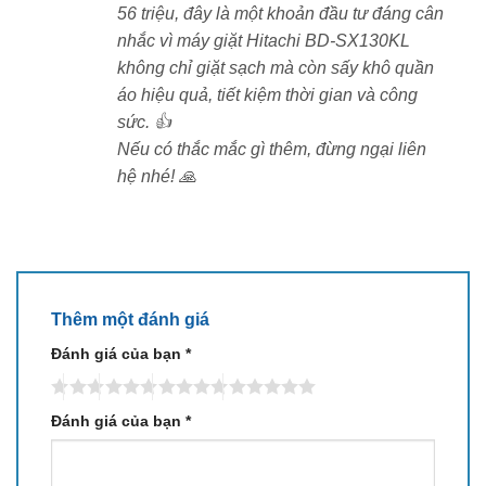
Bảo hành 12 tháng
, hỗ trợ kỹ thuật trọn đời.
56 triệu, đây là một khoản đầu tư đáng cân
nhắc vì máy giặt Hitachi BD-SX130KL
Giao hàng nhanh chóng toàn quốc.
không chỉ giặt sạch mà còn sấy khô quần
Giá ưu đãi, hỗ trợ lắp đặt tận nơi.
áo hiệu quả, tiết kiệm thời gian và công
sức. 👍
👉
Đặt mua ngay tại
xlap.vn
hoặc gọi hotline
0973
Nếu có thắc mắc gì thêm, đừng ngại liên
611 050
để được tư vấn chi tiết về sản phẩm Hitachi
hệ nhé! 🙏
BD-SX130KL-W.
Thêm một đánh giá
Đánh giá của bạn
*
Đánh giá của bạn
*