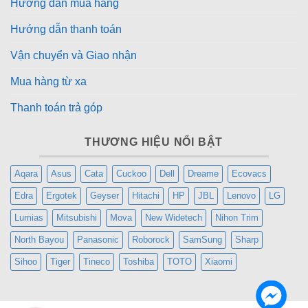
Hướng dẫn mua hàng
Hướng dẫn thanh toán
Vận chuyển và Giao nhận
Mua hàng từ xa
Thanh toán trả góp
THƯƠNG HIỆU NỔI BẬT
Aqara
Asus
Cata
Cuckoo
Dell
Dreame
Ecovacs
Edra
Ergotek
Geyser
Hitachi
HP
JBL
Lenovo
LG
Lumias
Mitsubishi
Mova
New Widetech
Nihon Trim
North Bayou
Panasonic
Roborock
SamSung
Sharp
Sihoo
Tiger
Tineco
Toshiba
TOTO
Xiaomi