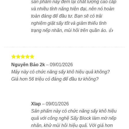
sản phẩm này đem lại chất lượng cao cấp
✅ Giặt 13kg – phù hợp gia đình 4–6 người
và nhiều tính năng hiện đại, nên nó hoàn
toàn đáng để đầu tư. Bạn sẽ có trải
✅ Sấy 7kg – không cần phơi, chống ẩm mốc
nghiệm giặt sấy tốt và giảm thiểu tình
✅ Công nghệ Niagara & AI Wash – giặt sạch, thông
trạng nếp nhăn, mùi hôi trên quần áo. 👍
minh
✅ Sấy Block tiết kiệm điện, làm mờ nếp nhăn
✅ Máy cực bền – sử dụng trên 10 năm không lỗi
vặt
Được xếp
Nguyên Bảo 2k
–
09/01/2026
hạng
5
5
Máy này có chức năng sấy khô hiệu quả không?
✅ Thiết kế đẹp – đẳng cấp nội thất Nhật
sao
Giá hơn 56 triệu có đáng để đầu tư không?
📦Mua máy giặt sấy Hitachi BD-SX130KL-
W chính hãng tại xlap.vn
Xlap
–
09/01/2026
Tại
xlap.vn
, chúng tôi cam kết:
Sản phẩm này có chức năng sấy khô hiệu
quả với công nghệ Sấy Block làm mờ nếp
Sản phẩm
100% chính hãng Hitachi Nhật Bản
.
nhăn, khử mùi hôi hiệu quả. Với giá hơn