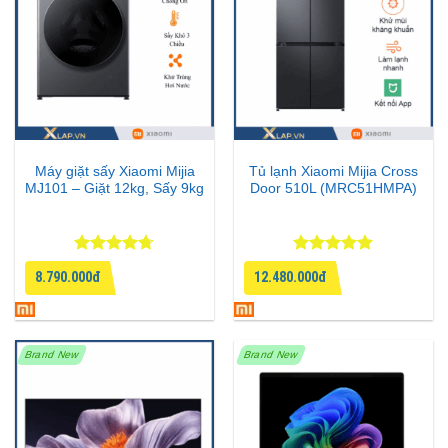
Máy giặt sấy Xiaomi Mijia
Tủ lạnh Xiaomi Mijia Cross
MJ101 – Giặt 12kg, Sấy 9kg
Door 510L (MRC51HMPA)
Được xếp
Được xếp
8.790.000đ
12.480.000đ
hạng
4.67
hạng
5
5
5 sao
sao
Brand New
Brand New