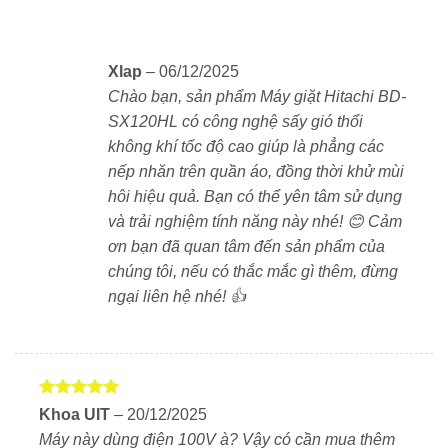
Màu sắc
: Trắng ngọc trai
Xlap
–
06/12/2025
Kích thước
: 63 x 71.6 x 106.5 cm
Chào bạn, sản phẩm Máy giặt Hitachi BD-
SX120HL có công nghệ sấy gió thổi
Máy được thiết kế cửa trước mở về bên trái, dễ thao
không khí tốc độ cao giúp là phẳng các
tác, phù hợp với không gian phòng giặt hiện đại,
nếp nhăn trên quần áo, đồng thời khử mùi
chung cư cao cấp hoặc nhà phố.
hôi hiệu quả. Bạn có thể yên tâm sử dụng
và trải nghiệm tính năng này nhé! 😊 Cảm
Model này cũng được nhà sản xuất tích hợp tính năng
ơn bạn đã quan tâm đến sản phẩm của
nạp chất tẩy rửa tự động.
chúng tôi, nếu có thắc mắc gì thêm, đừng
ngại liên hệ nhé! 👍
Hai ngăn chứa lớn ở mặt trên của máy giặt có nhiệm
vụ chứa chất tẩy rửa (nước giặt, nước xả vải). Cồng
nghệ AI sẽ tự tính lượng chất tẩy rửa cần thiết cho mỗi
lần giặt, tùy theo chế độ và lượng quần áo và máy cân
được.
Được xếp
Khoa UIT
–
20/12/2025
hạng
5
5
Máy này dùng điện 100V à? Vậy có cần mua thêm
sao