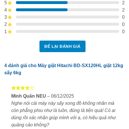
5
2
5 dựa trên
đánh giá
4
2
3
0
2
0
Thiết kế hiện đại – đậm chất Nhật Bản
1
0
Hitachi BD-SX120HL thuộc dòng máy giặt sấy cao cấp
ĐỂ LẠI ĐÁNH GIÁ
nội địa Nhật Bản với khả năng giặt 12 kg, sấy 6kg.
Nổi bật với thiết kế tối giản, tinh tế và hiện đại. Phần
4 đánh giá cho
Máy giặt Hitachi BD-SX120HL giặt 12kg
mặt trước được vát cong nhẹ kết hợp kính cường lực
sấy 6kg
đen sang trọng cho tổng thể mềm mại rất đẹp.
Bề mặt bên ngoài của máy được làm trơn, chống bám
Được
bẩn, giúp cho việc lau chùi hay vệ sinh được dễ dàng
Minh Quân NEU
–
06/12/2025
xếp hạng
hơn.
Nghe nói cái máy này sấy xong đồ không nhăn mà
4
5 sao
còn phẳng phiu như là luôn, đúng là tiện quá! Có ai
Khối lượng giặt
: 12kg
dùng rồi xác nhận giúp mình với ạ, có hiệu quả như
quảng cáo không?
Khối lượng sấy
: 6kg