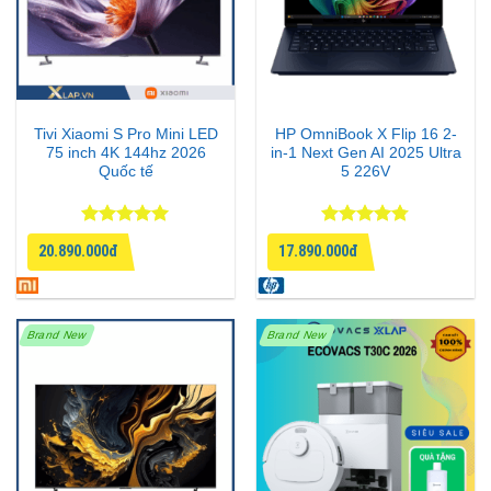
Tivi Xiaomi S Pro Mini LED
HP OmniBook X Flip 16 2-
75 inch 4K 144hz 2026
in-1 Next Gen AI 2025 Ultra
Quốc tế
5 226V
Được xếp
Được xếp
20.890.000đ
17.890.000đ
hạng
5
5
hạng
4.75
sao
5 sao
Brand New
Brand New