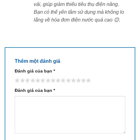
Chức năng giặt đồ thời trang
vải, giúp giảm thiểu tiêu thụ điện năng.
Nếu bạn không có thời gian để giặt riêng biệt từng loại
Bạn có thể yên tâm sử dụng mà không lo
quần áo khác nhau, hãy để Hitachi BD-SV120HL-W
lắng về hóa đơn điện nước quá cao 😊.
làm việc đó. Chế độ giặt thời trang sẽ làm sạch những
loại quần áo có nhãn mác đặc biệt.
Máy giặt của Hitachi còn được tích hợp tính năng sấy
giảm nhăn, giúp quần áo của bạn không bị mất nếp
Thêm một đánh giá
ngay cả khi đã nguội hết hơi nóng.
Đánh giá của bạn
*
Trải nghiệm người dùng: êm ái, thông
minh và tiết kiệm
Đánh giá của bạn
*
Nhiều người dùng đánh giá Hitachi BD-SX120HL
không chỉ
giặt sạch – sấy khô hiệu quả
, mà còn vận
hành cực kỳ êm ái. Việc không cần phơi đồ giúp
tiết
kiệm không gian sống
, rất phù hợp cho các hộ gia
đình tại thành phố lớn, nơi diện tích phơi đồ bị hạn
chế.