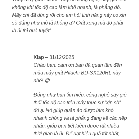
4
5 sao
cho phép tự động nhận diện lượng đồ giặt, độ bẩn và
không khí tốc độ cao làm khô nhanh, là phẳng đồ.
điều chỉnh lượng nước, thời gian phù hợp. Ngoài ra,
Mấy chị đã dùng rồi cho em hỏi tính năng này có xịn
chế độ
Auto Self Clean
giúp máy tự vệ sinh lồng giặt
sò đúng như mô tả không ạ? Giặt xong mà đỡ phải
sau mỗi lần giặt – đảm bảo quần áo luôn sạch khuẩn
là ủi thì quá tuyệt!
và bền màu.
Sấy khô nhanh, tiết kiệm không gian phơi
Xlap
–
31/12/2025
Tích hợp công nghệ
sấy block ngưng tụ không
Chào bạn, cảm ơn bạn đã quan tâm đến
thoát ống
, giúp sấy khô quần áo nhẹ nhàng, không
mẫu máy giặt Hitachi BD-SX120HL này
làm nhăn vải. Đặc biệt hiệu quả trong những ngày
nhé! 😊
mưa nồm, không có nắng. Quần áo sau khi sấy khô có
thể mặc ngay.
Đúng như bạn tìm hiểu, công nghệ sấy gió
thổi tốc độ cao trên máy thực sự “xịn sò”
Vận hành êm ái, tiết kiệm điện năng
đó ạ. Nó giúp quần áo được làm khô
Động cơ Inverter kết hợp cảm biến Eco
giúp
nhanh chóng và là phẳng đáng kể các nếp
giảm tiêu thụ điện và nước đến 50% so với máy
nhăn, giúp bạn tiết kiệm được rất nhiều
thông thường.
thời gian là ủi. Để đạt hiệu quả tốt nhất,