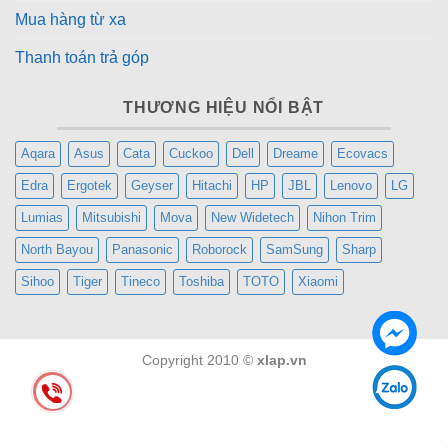
Mua hàng từ xa
Thanh toán trả góp
THƯƠNG HIỆU NỔI BẬT
Aqara
Asus
Cata
Cuckoo
Dell
Dreame
Ecovacs
Edra
Ergotek
Geyser
Hitachi
HP
JBL
Lenovo
LG
Lumias
Mitsubishi
Mova
New Widetech
Nihon Trim
North Bayou
Panasonic
Roborock
SamSung
Sharp
Sihoo
Tiger
Tineco
Toshiba
TOTO
Xiaomi
Copyright 2010 ©
xlap.vn