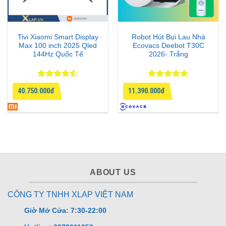
Tivi Xiaomi Smart Display
Robot Hút Bụi Lau Nhà
Max 100 inch 2025 Qled
Ecovacs Deebot T30C
144Hz Quốc Tế
2026- Trắng
Được xếp
Được xếp
40.750.000đ
11.390.000đ
hạng
4.5
hạng
4.75
5 sao
5 sao
ABOUT US
CÔNG TY TNHH XLAP VIỆT NAM
Giờ Mở Cửa: 7:30-22:00