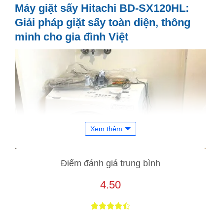
Máy giặt sấy Hitachi BD-SX120HL:
Giải pháp giặt sấy toàn diện, thông
minh cho gia đình Việt
Xem thêm
Điểm đánh giá trung bình
4.50
4.50
4
trên