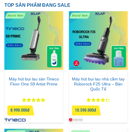
TOP SẢN PHẨM ĐANG SALE
Sản phẩm
100% chính hãng Hitachi Nhật Bản
.
Bảo hành 12 tháng
, hỗ trợ kỹ thuật trọn đời.
Brand New
Brand New
Giao hàng nhanh chóng toàn quốc.
Giá ưu đãi, hỗ trợ lắp đặt tận nơi.
👉
Đặt mua ngay tại
xlap.vn
hoặc gọi hotline
0973
611 050
để được tư vấn chi tiết về sản phẩm Hitachi
BD-SX120HL-W.
Máy hút bụi lau sàn Tineco
Máy hút bụi lau nhà cầm tay
Floor One S9 Artist Prime
Roborock F25 Ultra – Bản
Quốc Tế
Được xếp
Được xếp
8.990.000đ
10.590.000đ
hạng
4.75
hạng
4.33
5 sao
5 sao