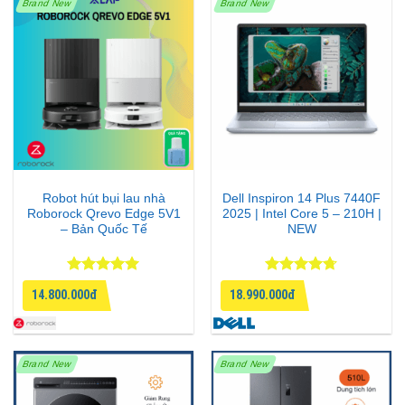
Brand New
Brand New
Robot hút bụi lau nhà
Dell Inspiron 14 Plus 7440F
Roborock Qrevo Edge 5V1
2025 | Intel Core 5 – 210H |
– Bản Quốc Tế
NEW
Được xếp
Được xếp
14.800.000đ
18.990.000đ
hạng
5
5
hạng
4.67
sao
5 sao
Brand New
Brand New