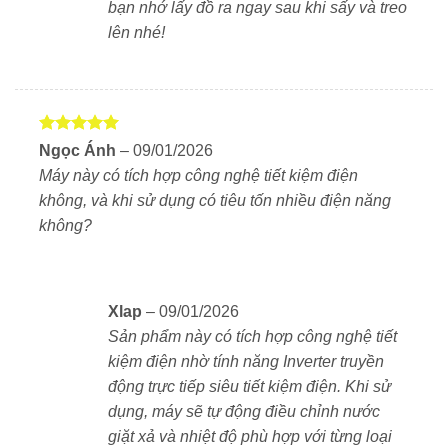
bạn nhớ lấy đồ ra ngay sau khi sấy và treo
Độ ồn thấp (khi giặt < 34dB), thích hợp sử dụng cả
lên nhé!
ban đêm.
Máy đạt
nhãn năng lượng cao nhất của Nhật
Bản (5 sao)
.
Được xếp
Ngọc Ánh
–
09/01/2026
Giặt sạch với công nghệ Niagara
hạng
5
5
Máy này có tích hợp công nghệ tiết kiệm điện
sao
Niagara là một công nghệ giặt hiện đại được cải tiến
không, và khi sử dụng có tiêu tốn nhiều điện năng
trên máy giặt sấy nội địa Hitachi BD-SV120HL-W. Máy
không?
sẽ phun luồng nước với tốc độ dòng chảy cao vào bên
trong lồng giặt để đánh bay những vết bẩn cứng đầu.
Bên cạnh đó thì công nghệ này có thể thay đổi
Xlap
–
09/01/2026
phương pháp giặt tùy theo loại bột giặt. Ai của Hitachi
Sản phẩm này có tích hợp công nghệ tiết
BD-SV120HL-W sẽ tự động nhận biết chất tẩy rửa
kiệm điện nhờ tính năng Inverter truyền
dạng bột hay dạng lỏng và sử dụng phương pháp hòa
động trực tiếp siêu tiết kiệm điện. Khi sử
tan và giặt theo loại chất tẩy rửa.
dụng, máy sẽ tự động điều chỉnh nước
giặt xả và nhiệt độ phù hợp với từng loại