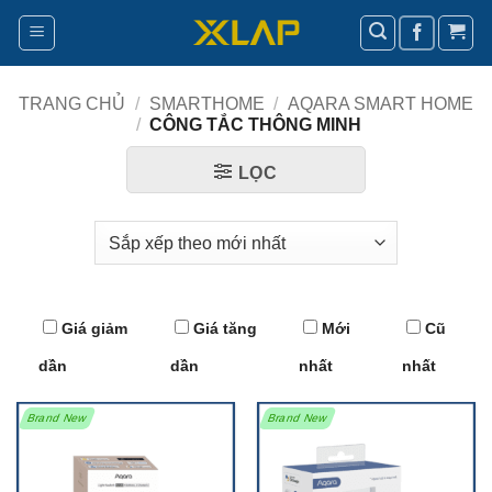
Bỏ
qua
nội
dung
TRANG CHỦ
/
SMARTHOME
/
AQARA SMART HOME
/
CÔNG TẮC THÔNG MINH
LỌC
Giá giảm
Giá tăng
Mới
Cũ
dần
dần
nhất
nhất
Brand New
Brand New