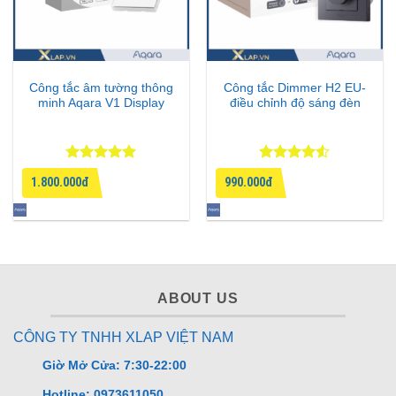
Công tắc âm tường thông
Công tắc Dimmer H2 EU-
minh Aqara V1 Display
điều chỉnh độ sáng đèn
Được xếp
Được xếp
1.800.000đ
990.000đ
hạng
5
5
hạng
4.5
sao
5 sao
ABOUT US
CÔNG TY TNHH XLAP VIỆT NAM
Giờ Mở Cửa: 7:30-22:00
Hotline: 0973611050