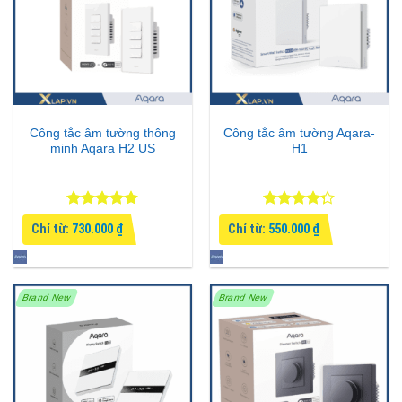
Công tắc âm tường thông
Công tắc âm tường Aqara-
minh Aqara H2 US
H1
Được xếp
Được xếp
Chỉ từ:
730.000
₫
Chỉ từ:
550.000
₫
hạng
4.8
5
hạng
4.25
sao
5 sao
Brand New
Brand New