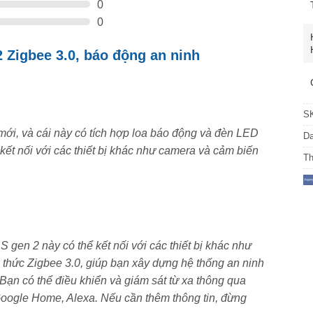
0
0
 Zigbee 3.0, báo động an ninh
S
mới, và cái này có tích hợp loa báo động và đèn LED
D
 kết nối với các thiết bị khác như camera và cảm biến
T
en 2 này có thể kết nối với các thiết bị khác như
thức Zigbee 3.0, giúp bạn xây dựng hệ thống an ninh
khiển cho toàn bộ ngôi nhà thông minh Aqara. Hub là
Bạn có thể điều khiển và giám sát từ xa thông qua
 các nền tảng Smart Home khác cũng như kết . Aqara Hub
oogle Home, Alexa. Nếu cần thêm thông tin, đừng
các thiết bị Apple homeKit, Google Home, Alexa. Giúp