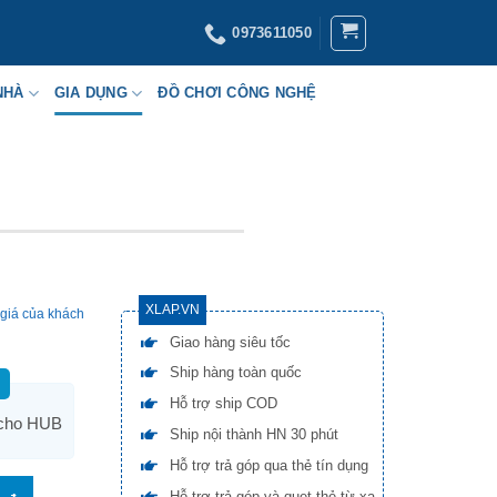
0973611050
NHÀ
GIA DỤNG
ĐỒ CHƠI CÔNG NGHỆ
XLAP.VN
giá của khách
Giao hàng siêu tốc
Ship hàng toàn quốc
Hỗ trợ ship COD
 cho HUB
Ship nội thành HN 30 phút
Hỗ trợ trả góp qua thẻ tín dụng
Hỗ trợ trả góp và quẹt thẻ từ xa