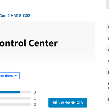
 Gen 2 HM1S-G02
em thêm
3
1
ĐỂ LẠI ĐÁNH GIÁ
0