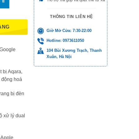
0
₫
THÔNG TIN LIÊN HỆ
ÀNG
Giờ Mở Cửa: 7:30-22:00
Hotline: 0973611050
 Google
104 Bùi Xương Trạch, Thanh
Xuân, Hà Nội
t bị Aqara,
tự động hoá
rang bị đèn
ộ xử lý dual
 Apple