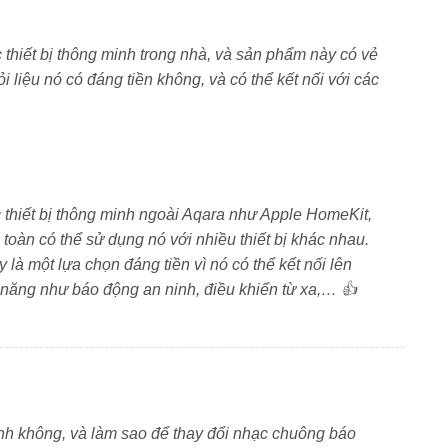
 có ưu điểm hơn so với sóng Wifi, ví dụ như:
 thiết bị thông minh trong nhà, và sản phẩm này có vẻ
g làm ảnh hưởng tới tốc độ mạng
liệu nó có đáng tiền không, và có thể kết nối với các
g phạm vi nhà
âm duy nhất giúp dễ dàng kiểm soát
c thiết bị thông minh ngoài Aqara như Apple HomeKit,
oàn có thể sử dụng nó với nhiều thiết bị khác nhau.
tự mở rộng đến các khu vực xa nếu nhà bạn rộng
à một lựa chọn đáng tiền vì nó có thể kết nối lên
nh năng như báo động an ninh, điều khiển từ xa,… 👍
nh Aqara với Hub. Khoảng cách từ Hub đến các phụ kiện
 M1S đã có thể hoạt động cùng với Google Home và
 điều khiển bằng các trợ lý ảo dễ dàng, ví dụ:
inh không, và làm sao để thay đổi nhạc chuông báo