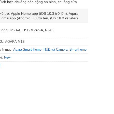
Tích hợp chuông báo động an ninh, chuông cửa
Hỗ trợ: Apple Home app (iOS 10.3 trở lên), Aqara
Home app (Android 5.0 trở lên, iOS 10.3 or later)
Cổng: USB-A, USB Micro-A, RJ45
KU:
AQARA-M1S
anh mục:
Aqara Smart Home
,
HUB và Camera
,
Smarthome
hẻ:
New