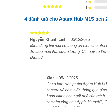
2
1
4.75
4
trên 5
dựa trên
4 đánh giá cho
Aqara Hub M1S gen 2
đánh giá
Được xếp
Nguyễn Khánh Linh
–
05/12/2025
hạng
5
5
Mình đang tìm một hệ thống an ninh cho nhà 
sao
16 triệu màu thật sự ấn tượng. Cái này có thể
không?
Xlap
–
05/12/2025
Chào bạn, sản phẩm Aqara Hub M1S g
camera và cảm biến thông qua giao 
Aqara Hub M1S Gen 2 là một trung tâm điều 
hoàn chỉnh cho ngôi nhà của mình. 
trung gian kết nối giữa các thiết bị Aqara và
các nền tảng như Apple HomeKit, G
M1S có thể tương thích và hoạt động tốt với 