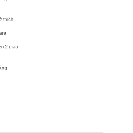
ở thích
qara
n 2 giao
áng