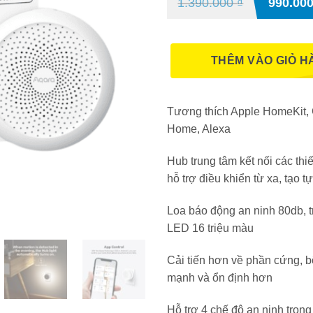
1.390.000
₫
990.00
THÊM VÀO GIỎ H
Tương thích Apple HomeKit,
Home, Alexa
Hub trung tâm kết nối các thiế
hỗ trợ điều khiển từ xa, tạo 
Loa báo động an ninh 80db, t
LED 16 triệu màu
Cải tiến hơn về phần cứng, b
mạnh và ổn định hơn
Hỗ trợ 4 chế độ an ninh trong