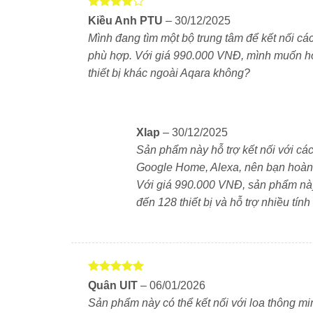
bộ chức năng thông minh. Sóng Zigbee cũng sẽ
Được
Kiều Anh PTU
–
30/12/2025
xếp hạng
Mình đang tìm một bộ trung tâm để kết nối các
4
5 sao
Kết nối được nhiều thiết bị cùng lúc mà khôn
phù hợp. Với giá 990.000 VNĐ, mình muốn hỏi 
thiết bị khác ngoài Aqara không?
Khi mất Wifi vẫn có thể điều khiển cục bộ tron
Tập trung toàn bộ các thiết bị vào một trung t
Xlap
–
30/12/2025
Độ phản hồi của các thiết bị nhanh hơn
Sản phẩm này hỗ trợ kết nối với cá
Google Home, Alexa, nên bạn hoàn t
Các thiết bị Zigbee có thể Mesh với nhau và 
Với giá 990.000 VNĐ, sản phẩm này l
đến 128 thiết bị và hỗ trợ nhiều tí
* Có thể kết nối tối đa 128 phụ kiện thông mi
7-10 mét (không gian mở, không có vật cản)
Tương thích đa nền tảng nhà thông minh
Với hiên bản Quốc tế mới nhất, Aqara Hub
Được xếp
Quân UIT
–
06/01/2026
hạng
5
5
Alexa. Với sự tương thích đa dạng Aqara có thể
Sản phẩm này có thể kết nối với loa thông m
sao