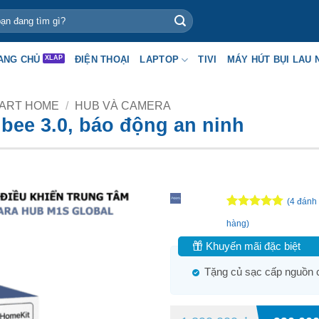
ANG CHỦ
ĐIỆN THOẠI
LAPTOP
TIVI
MÁY HÚT BỤI LAU 
ART HOME
/
HUB VÀ CAMERA
bee 3.0, báo động an ninh
(
4
đánh 
4.75
4
trên 5
hàng)
dựa trên
đánh giá
Khuyến mãi đặc biệt
Tặng củ sạc cấp nguồn