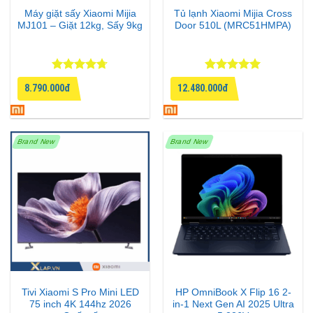
Máy giặt sấy Xiaomi Mijia
Tủ lạnh Xiaomi Mijia Cross
MJ101 – Giặt 12kg, Sấy 9kg
Door 510L (MRC51HMPA)
Được xếp
Được xếp
8.790.000đ
12.480.000đ
hạng
4.67
hạng
5
5
5 sao
sao
Brand New
Brand New
Tivi Xiaomi S Pro Mini LED
HP OmniBook X Flip 16 2-
75 inch 4K 144hz 2026
in-1 Next Gen AI 2025 Ultra