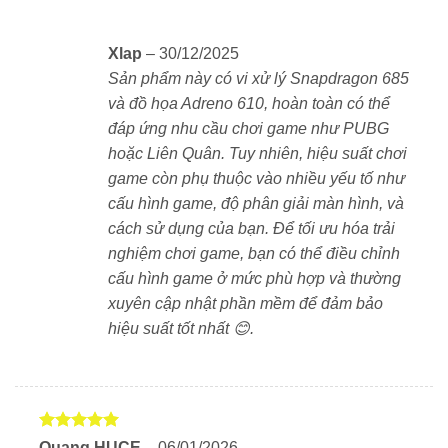
Xlap
–
30/12/2025
Sản phẩm này có vi xử lý Snapdragon 685
và đồ họa Adreno 610, hoàn toàn có thể
đáp ứng nhu cầu chơi game như PUBG
hoặc Liên Quân. Tuy nhiên, hiệu suất chơi
game còn phụ thuộc vào nhiều yếu tố như
cấu hình game, độ phân giải màn hình, và
cách sử dụng của bạn. Để tối ưu hóa trải
nghiệm chơi game, bạn có thể điều chỉnh
cấu hình game ở mức phù hợp và thường
xuyên cập nhật phần mềm để đảm bảo
hiệu suất tốt nhất 😊.
Được xếp
Quang HUCE
–
06/01/2026