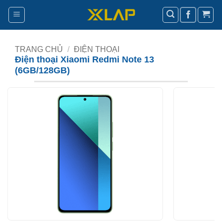
Bỏ
qua
nội
dung
TRANG CHỦ
/
ĐIỆN THOẠI
Điện thoại Xiaomi Redmi Note 13
(6GB/128GB)