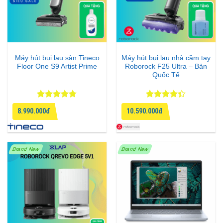
Máy hút bụi lau sàn Tineco
Máy hút bụi lau nhà cầm tay
Floor One S9 Artist Prime
Roborock F25 Ultra – Bản
Quốc Tế
Được xếp
Được xếp
8.990.000đ
10.590.000đ
hạng
4.75
hạng
4.33
5 sao
5 sao
Brand New
Brand New