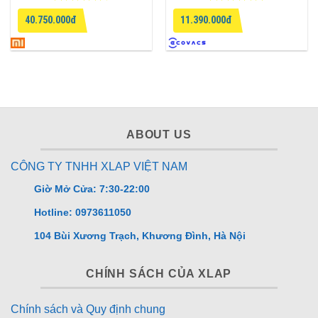
Được xếp
Được xếp
40.750.000đ
11.390.000đ
hạng
4.5
hạng
4.75
5 sao
5 sao
ABOUT US
CÔNG TY TNHH XLAP VIỆT NAM
Giờ Mở Cửa: 7:30-22:00
Hotline: 0973611050
104 Bùi Xương Trạch, Khương Đình, Hà Nội
CHÍNH SÁCH CỦA XLAP
Chính sách và Quy định chung