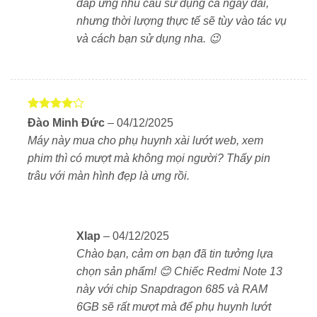
đáp ứng nhu cầu sử dụng cả ngày dài,
nhưng thời lượng thực tế sẽ tùy vào tác vụ
và cách bạn sử dụng nha. 😉
Được
Đào Minh Đức
–
04/12/2025
xếp hạng
Máy này mua cho phụ huynh xài lướt web, xem
4
5 sao
phim thì có mượt mà không mọi người? Thấy pin
trâu với màn hình đẹp là ưng rồi.
Xlap
–
04/12/2025
Chào bạn, cảm ơn bạn đã tin tưởng lựa
chọn sản phẩm! 😊 Chiếc Redmi Note 13
này với chip Snapdragon 685 và RAM
6GB sẽ rất mượt mà để phụ huynh lướt