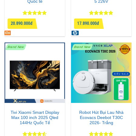
Quốc tế
5 226V
Được xếp
Được xếp
20.890.000đ
17.890.000đ
hạng
5
5
hạng
4.75
sao
5 sao
Brand New
Brand New
Tivi Xiaomi Smart Display
Robot Hút Bụi Lau Nhà
Max 100 inch 2025 Qled
Ecovacs Deebot T30C
144Hz Quốc Tế
2026- Trắng