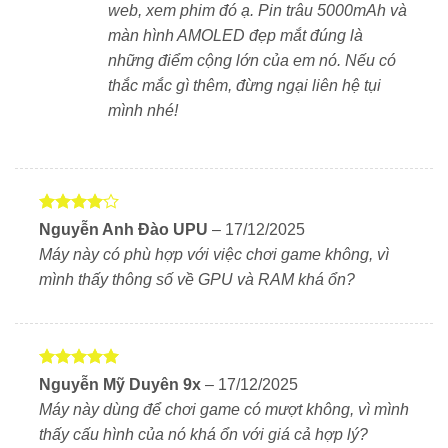
web, xem phim đó ạ. Pin trâu 5000mAh và
màn hình AMOLED đẹp mắt đúng là
những điểm cộng lớn của em nó. Nếu có
thắc mắc gì thêm, đừng ngại liên hệ tụi
mình nhé!
Được
Nguyễn Anh Đào UPU
–
17/12/2025
xếp hạng
Máy này có phù hợp với việc chơi game không, vì
4
5 sao
mình thấy thông số về GPU và RAM khá ổn?
Được xếp
Nguyễn Mỹ Duyên 9x
–
17/12/2025
hạng
5
5
Máy này dùng để chơi game có mượt không, vì mình
sao
thấy cấu hình của nó khá ổn với giá cả hợp lý?