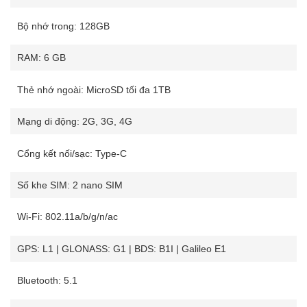
Bộ nhớ trong: 128GB
RAM: 6 GB
Thẻ nhớ ngoài: MicroSD tối đa 1TB
Mạng di động: 2G, 3G, 4G
Cổng kết nối/sạc: Type-C
Số khe SIM: 2 nano SIM
Wi-Fi: 802.11a/b/g/n/ac
GPS: L1 | GLONASS: G1 | BDS: B1I | Galileo E1
Bluetooth: 5.1