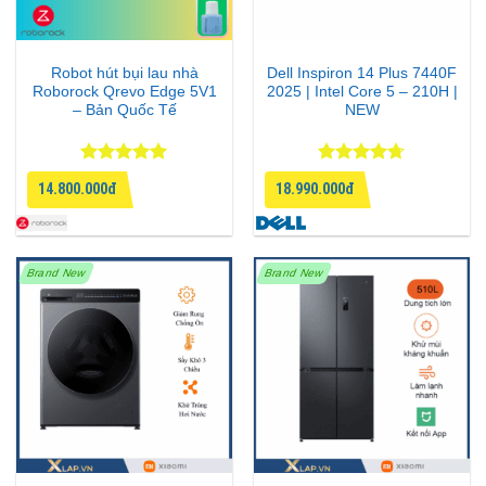
Robot hút bụi lau nhà
Dell Inspiron 14 Plus 7440F
Roborock Qrevo Edge 5V1
2025 | Intel Core 5 – 210H |
– Bản Quốc Tế
NEW
Được xếp
Được xếp
14.800.000đ
18.990.000đ
hạng
5
5
hạng
4.67
sao
5 sao
Brand New
Brand New