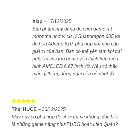
Xlap
–
17/12/2025
Sản phẩm này dùng để chơi game rất
mượt mà nhờ vi xử lý Snapdragon 685 và
đồ họa Adreno 610, phù hợp với nhu cầu
giải trí của bạn. Bạn có thể yên tâm khi trải
nghiệm các tựa game yêu thích trên màn
hình AMOLED 6.67 inch 😊. Nếu có thắc
mắc gì thêm, đừng ngại liên hệ nhé! 👍
Được xếp
Thái HUCE
–
30/12/2025
hạng
5
5
Máy này có phù hợp để chơi game không, đặc biệt
sao
là những game nặng như PUBG hoặc Liên Quân?