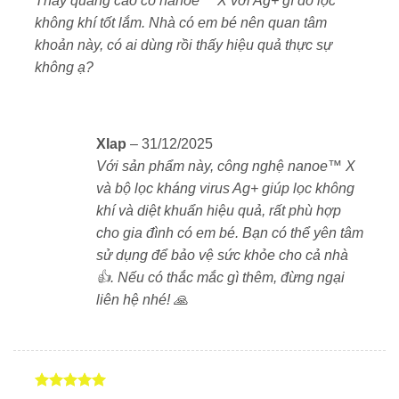
Thấy quảng cáo có nanoe™ X với Ag+ gì đó lọc
sao
chịu trong mùa đông lạnh.
không khí tốt lắm. Nhà có em bé nên quan tâm
khoản này, có ai dùng rồi thấy hiệu quả thực sự
✅
AI học thói quen và cảm biến thông minh
không ạ?
Ghi nhớ hành vi người dùng, cảm biến chuyển
động & ánh sáng giúp tự điều chỉnh chế độ tối ưu.
✅
Điều khiển từ xa qua App Eolia
Xlap
–
31/12/2025
Kết nối Wi-Fi tiện lợi, có thể điều khiển từ bất cứ
Với sản phẩm này, công nghệ nanoe™ X
đâu.
và bộ lọc kháng virus Ag+ giúp lọc không
khí và diệt khuẩn hiệu quả, rất phù hợp
✅
Chế độ yên tĩnh (Quiet Mode)
cho gia đình có em bé. Bạn có thể yên tâm
Giảm độ ồn xuống mức thấp nhất – lý tưởng cho
sử dụng để bảo vệ sức khỏe cho cả nhà
phòng ngủ, trẻ nhỏ hoặc người lớn tuổi.
👍. Nếu có thắc mắc gì thêm, đừng ngại
liên hệ nhé! 🙏
🛡️ Công nghệ lọc không khí vượt trội – Kháng
khuẩn toàn diện
Điều hòa
Panasonic CS-404DEX
không đơn thuần là