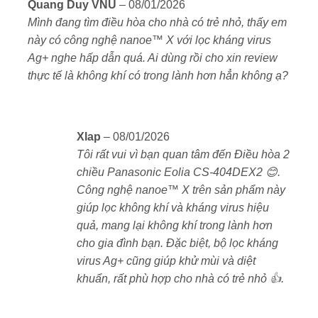
một thiết bị làm mát/sưởi mà còn là một
máy lọc
Được xếp
Quang Duy VNU
–
08/01/2026
hạng
5
5
không khí chuyên dụng
:
Mình đang tìm điều hòa cho nhà có trẻ nhỏ, thấy em
sao
này có công nghệ nanoe™ X với lọc kháng virus
Bộ lọc kháng virus tích hợp ion bạc Ag+
Ag+ nghe hấp dẫn quá. Ai dùng rồi cho xin review
thực tế là không khí có trong lành hơn hẳn không ạ?
Lọc bụi mịn và vi khuẩn bằng công nghệ
nanoe™ X (48兆) (48 nghìn tỷ gốc OH)
Robot tự động làm sạch bộ lọc
và đổ bụi ra hộp
Xlap
–
08/01/2026
chứa
Tôi rất vui vì bạn quan tâm đến Điều hòa 2
chiều Panasonic Eolia CS-404DEX2 😊.
Lớp phủ chống bám bụi và ẩm trên dàn tản
Công nghệ nanoe™ X trên sản phẩm này
nhiệt
giúp không khí thổi ra luôn sạch sẽ
giúp lọc không khí và kháng virus hiệu
quả, mang lại không khí trong lành hơn
Chức năng Outing Clean
làm sạch không khí kể
cho gia đình bạn. Đặc biệt, bộ lọc kháng
cả khi bạn không ở nhà
virus Ag+ cũng giúp khử mùi và diệt
khuẩn, rất phù hợp cho nhà có trẻ nhỏ 👍.
Giám sát nấm mốc bên trong máy
giúp hạn chế
mùi ẩm mốc và tăng tuổi thọ thiết bị