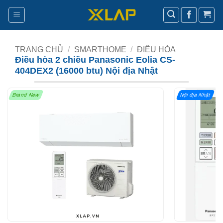
Bỏ
qua
nội
dung
TRANG CHỦ
/
SMARTHOME
/
ĐIỀU HÒA
Điều hòa 2 chiều Panasonic Eolia CS-
404DEX2 (16000 btu) Nội địa Nhật
Brand New
Nội địa Nhật