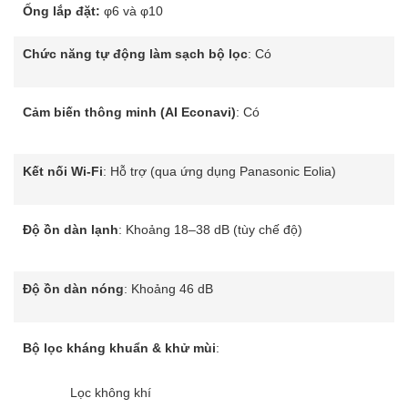
Ống lắp đặt:
φ6 và φ10
Chức năng tự động làm sạch bộ lọc
: Có
Cảm biến thông minh (AI Econavi)
: Có
Kết nối Wi-Fi
:
Hỗ trợ (qua ứng dụng Panasonic Eolia)
Độ ồn dàn lạnh
:
Khoảng 18–38 dB (tùy chế độ)
Độ ồn dàn nóng
:
Khoảng 46 dB
Bộ lọc kháng khuẩn & khử mùi
:
Lọc không khí