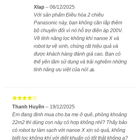
Xlap
–
06/12/2025
✅
Chức năng “Làm sạch hoàn toàn”
Với sản phẩm Điều hòa 2 chiều
Bao gồm:
Panasonic này, bạn không cần lắp thêm
bộ chuyển đổi vì nó hỗ trợ điện áp 200V.
Robot tự động làm sạch bộ lọc
Về tính năng lọc không khí nanoe X và
Nanoe X vệ sinh bên trong dàn lạnh
robot tự vệ sinh, chúng rất hiệu quả và
được khách hàng đánh giá cao. Bạn có
Dàn trao đổi nhiệt phủ lớp chống bụi
thể yên tâm sử dụng và trải nghiệm những
(Dustless Coating)
tính năng ưu việt của nó! 🙏
Quạt thổi phủ lớp chống bám bẩn và
chống nấm mốc
Hệ thống giám sát nấm mốc (Mold
Được
Thanh Huyền
–
19/12/2025
xếp hạng
Monitor) hoạt động tự động theo nhiệt độ/
Em đang định mua cho ba mẹ ở quê, phòng khoảng
4
5 sao
độ ẩm
22m2 thì dùng con này có hợp không nhỉ? Thấy bảo
có robot tự làm sạch với nanoe X xịn sò quá, không
✅
Tiết kiệm điện với chế độ Circulation
biết lọc không khí với diệt khuẩn có tốt thật không ạ?