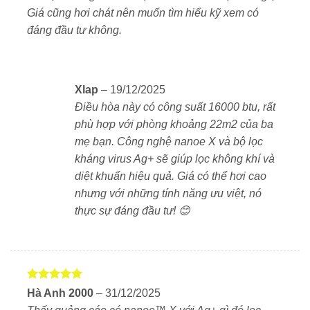
Giảm lượng điện tiêu thụ trong mùa lạnh nhờ chế
Giá cũng hơi chát nên muốn tìm hiểu kỹ xem có
độ tuần hoàn không khí, giúp nhiệt độ đều khắp
đáng đầu tư không.
phòng.
✅
Chế độ làm mát êm dịu – Soft Cooling
Xlap
–
19/12/2025
Giảm cảm giác khô lạnh, phù hợp với người không
Điều hòa này có công suất 16000 btu, rất
chịu được gió điều hòa.
phù hợp với phòng khoảng 22m2 của ba
✅
Kiểm soát độ ẩm thông minh
mẹ bạn. Công nghệ nanoe X và bộ lọc
kháng virus Ag+ sẽ giúp lọc không khí và
Làm mát ẩm (Moist Cooling)
diệt khuẩn hiệu quả. Giá có thể hơi cao
nhưng với những tính năng ưu việt, nó
Hút ẩm dễ chịu (Comfort
thực sự đáng đầu tư! 😊
Dehumidification)
Hút ẩm theo mức cài đặt
✅
Sưởi ấm chân 35°C
Được xếp
Hà Anh 2000
–
31/12/2025
hạng
5
5
Giữ ấm phần chân hiệu quả – mang lại cảm giác dễ