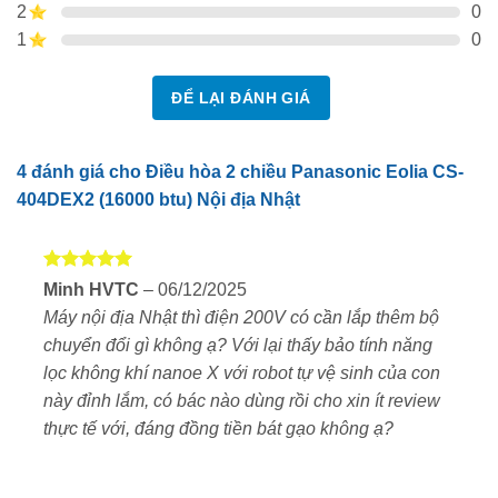
2
0
kiệm điện hiệu quả
.
1
0
🔰 Tính năng nổi bật của Panasonic CS-404DEX
ĐỂ LẠI ĐÁNH GIÁ
4 đánh giá cho
Điều hòa 2 chiều Panasonic Eolia CS-
404DEX2 (16000 btu) Nội địa Nhật
Được xếp
✅
Nanoe™ X 48兆 (48 nghìn tỷ gốc OH)
Minh HVTC
–
06/12/2025
hạng
5
5
Loại bỏ virus, vi khuẩn, nấm mốc, bụi PM2.5, phấn
Máy nội địa Nhật thì điện 200V có cần lắp thêm bộ
sao
hoa, mùi hôi… chỉ trong vài giờ sử dụng.
chuyển đổi gì không ạ? Với lại thấy bảo tính năng
lọc không khí nanoe X với robot tự vệ sinh của con
✅
Lọc khí và diệt khuẩn toàn diện
này đỉnh lắm, có bác nào dùng rồi cho xin ít review
Nhờ công nghệ
Ag+ Filter
kết hợp với
Nanoe X
,
thực tế với, đáng đồng tiền bát gạo không ạ?
máy có khả năng khử mùi, kháng khuẩn và hạn chế
các tác nhân gây dị ứng.