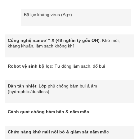
Bộ lọc kháng virus (Ag+)
Công nghệ nanoe™ X (48 nghìn tỷ gốc OH)
: Khử mùi,
kháng khuẩn, làm sạch không khí
Robot vệ sinh bộ lọc
: Tự động làm sạch, đổ bụi
Dàn tản nhiệt
: Lớp phủ chống bám bụi & ẩm
(hydrophilic/dustless)
Cánh quạt chống bám bẩn & nấm mốc
Chức năng khử mùi nội bộ & giám sát nấm mốc