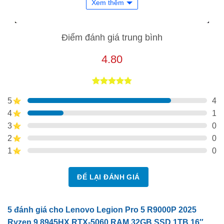
Xem thêm
Điểm đánh giá trung bình
4.80
4.80
5
trên 5
5
4
dựa trên
đánh giá
4
1
3
0
2
0
1
0
ĐỂ LẠI ĐÁNH GIÁ
5 đánh giá cho
Lenovo Legion Pro 5 R9000P 2025
Ryzen 9 8945HX RTX-5060 RAM 32GB SSD 1TB 16″