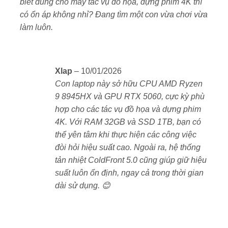
biết dùng cho mấy tác vụ đồ họa, dựng phim 4K thì
Streamer, youtuber, designer cần cấu hình mạnh,
có ổn áp không nhỉ? Đang tìm một con vừa chơi vừa
màn hình chuẩn màu.
làm luôn.
Người dùng chuyên nghiệp cần laptop hiệu năng
cao thay thế desktop.
Xlap
–
10/01/2026
Con laptop này sở hữu CPU AMD Ryzen
📌 Ưu điểm nổi bật Lenovo Legion
R9000P 2025 (RTX 5060)
9 8945HX và GPU RTX 5060, cực kỳ phù
hợp cho các tác vụ đồ họa và dựng phim
✅ CPU Ryzen 9 8945HX mạnh mẽ, đa nhiệm cực
4K. Với RAM 32GB và SSD 1TB, bạn có
tốt
thể yên tâm khi thực hiện các công việc
đòi hỏi hiệu suất cao. Ngoài ra, hệ thống
✅ GPU RTX 5060 GDDR7 – kiến trúc mới, chơi
tản nhiệt ColdFront 5.0 cũng giúp giữ hiệu
game và AI mượt mà
suất luôn ổn định, ngay cả trong thời gian
dài sử dụng. 😊
✅ Màn hình 2.5K, 240Hz, 100% DCI-P3 – hiển thị
cực đẹp
✅ Tản nhiệt ColdFront 5.0 tối ưu, hoạt động ổn định