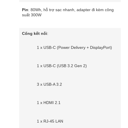
Pin
: 80Wh, hỗ trợ sạc nhanh, adapter đi kèm công
suất 300W
Cổng kết nối
:
1 x USB-C (Power Delivery + DisplayPort)
1 x USB-C (USB 3.2 Gen 2)
3 x USB-A 3.2
1 x HDMI 2.1
1 x RJ-45 LAN