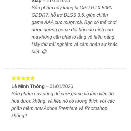
Xlap
–
21/12/2025
Tấm nền IPS chất lượng cao, độ phủ màu 100%
Sản phẩm này trang bị GPU RTX 5060
DCI-P3, hỗ trợ Dolby Vision – lý tưởng cho game,
GDDR7, hỗ trợ DLSS 3.5, giúp chiến
phim ảnh, thiết kế đồ họa.
game AAA cực mượt mà. Bạn có thể chơi
được những game đòi hỏi cấu hình cao
mà không cần phải lo lắng về hiệu năng.
❄️ Tản nhiệt ColdFront 5.0 – Mát mẻ, yên tĩnh, ổn
Hãy thử trải nghiệm và cảm nhận sự khác
định
biệt! 😊
Hệ thống tản nhiệt 2 quạt lớn + 5 ống đồng dẫn
nhiệt.
Thiết kế khe thoát khí 3 hướng, tối ưu luồng gió,
giảm nhiệt độ hiệu quả khi chạy tác vụ nặng.
Được xếp
Lê Minh Thông
–
01/01/2026
hạng
5
5
Sản phẩm này dùng để chơi game và làm việc đồ
sao
họa được không, và liệu nó có tương thích với các
⚙️ Thiết kế chắc chắn – Kết nối linh hoạt
phần mềm như Adobe Premiere và Photoshop
Thiết kế đậm chất gaming, màu xám Storm Grey
không?
sang trọng.