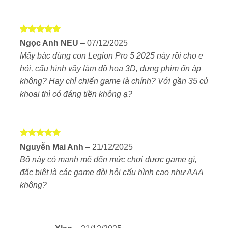
⚡ Hiệu năng vượt trội – Chơi game, đồ họa, AI đều
mượt
Bộ xử lý AMD Ryzen 9 8945HX
– 16 nhân 32
Được xếp
Ngọc Anh NEU
–
07/12/2025
luồng, tốc độ tối đa 5.4GHz, đáp ứng mọi nhu cầu
hạng
5
5
Mấy bác dùng con Legion Pro 5 2025 này rồi cho e
sao
từ gaming đến AI, thiết kế 3D.
hỏi, cấu hình vầy làm đồ họa 3D, dựng phim ổn áp
không? Hay chỉ chiến game là chính? Với gần 35 củ
GPU NVIDIA RTX 5060 8GB GDDR7
– kiến trúc
khoai thì có đáng tiền không ạ?
Ada Lovelace mới, hỗ trợ DLSS 3.5, Ray Tracing,
chơi mượt các tựa game AAA ở 2K.
RAM 32GB DDR5 + SSD 1TB Gen 4 tốc độ cao, có
thể nâng cấp dễ dàng.
Được xếp
Nguyễn Mai Anh
–
21/12/2025
hạng
5
5
Bộ này có mạnh mẽ đến mức chơi được game gì,
sao
đặc biệt là các game đòi hỏi cấu hình cao như AAA
🖥 Màn hình WQXGA 240Hz – Trải nghiệm hình ảnh
không?
đỉnh cao
Kích thước 16 inch, độ phân giải 2.5K (2560 ×
1600), tần số quét 240Hz, tốc độ phản hồi 3ms.