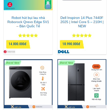
Robot hút bụi lau nhà
Dell Inspiron 14 Plus 7440F
Roborock Qrevo Edge 5V1
2025 | Intel Core 5 – 210H |
– Bản Quốc Tế
NEW
Được xếp
Được xếp
14.800.000đ
18.990.000đ
hạng
5
5
hạng
4.67
sao
5 sao
Brand New
Brand New