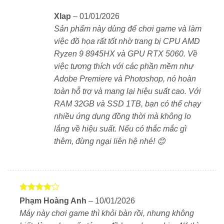
Cổng kết nối đầy đủ: 1x USB-C (PD/DP), 3x USB-
A, HDMI 2.1, LAN RJ45, jack 3.5mm.
Xlap
–
01/01/2026
Sản phẩm này dùng để chơi game và làm
Hỗ trợ nâng cấp RAM lên 64GB, 2 khe SSD M.2
việc đồ họa rất tốt nhờ trang bị CPU AMD
Gen 4.
Ryzen 9 8945HX và GPU RTX 5060. Về
việc tương thích với các phần mềm như
Adobe Premiere và Photoshop, nó hoàn
🔋 Pin 80Wh + Sạc nhanh 300W
toàn hỗ trợ và mang lại hiệu suất cao. Với
Pin dung lượng cao, đủ dùng từ 3–5 giờ với tác vụ
RAM 32GB và SSD 1TB, bạn có thể chạy
nhẹ.
nhiều ứng dụng đồng thời mà không lo
lắng về hiệu suất. Nếu có thắc mắc gì
Adapter sạc 300W đi kèm giúp sạc nhanh, tối ưu
thêm, đừng ngại liên hệ nhé! 😊
cho các phiên chơi game kéo dài.
✅ Đối tượng phù hợp
Game thủ cần laptop chiến game mượt, hình ảnh
Được
Phạm Hoàng Anh
–
10/01/2026
đẹp, màn 240Hz.
xếp hạng
Máy này chơi game thì khỏi bàn rồi, nhưng không
4
5 sao