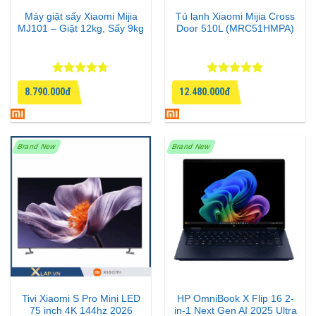
Máy giặt sấy Xiaomi Mijia
Tủ lạnh Xiaomi Mijia Cross
MJ101 – Giặt 12kg, Sấy 9kg
Door 510L (MRC51HMPA)
Được xếp
Được xếp
8.790.000đ
12.480.000đ
hạng
4.67
hạng
5
5
5 sao
sao
Brand New
Brand New
Tivi Xiaomi S Pro Mini LED
HP OmniBook X Flip 16 2-
75 inch 4K 144hz 2026
in-1 Next Gen AI 2025 Ultra