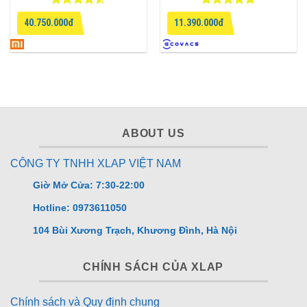
Được xếp
Được xếp
40.750.000đ
11.390.000đ
hạng
4.5
hạng
4.75
5 sao
5 sao
ABOUT US
CÔNG TY TNHH XLAP VIỆT NAM
Giờ Mở Cửa: 7:30-22:00
Hotline: 0973611050
104 Bùi Xương Trạch, Khương Đình, Hà Nội
CHÍNH SÁCH CỦA XLAP
Chính sách và Quy định chung