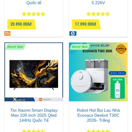
Quốc tế
5 226V
Được xếp
Được xếp
20.890.000đ
17.890.000đ
hạng
5
5
hạng
4.75
sao
5 sao
Brand New
Brand New
Tivi Xiaomi Smart Display
Robot Hút Bụi Lau Nhà
Max 100 inch 2025 Qled
Ecovacs Deebot T30C
144Hz Quốc Tế
2026- Trắng