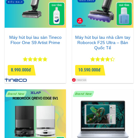
Máy hút bụi lau sàn Tineco
Máy hút bụi lau nhà cầm tay
Floor One S9 Artist Prime
Roborock F25 Ultra – Bản
Quốc Tế
Được xếp
Được xếp
8.990.000đ
10.590.000đ
hạng
4.75
hạng
4.33
5 sao
5 sao
Brand New
Brand New