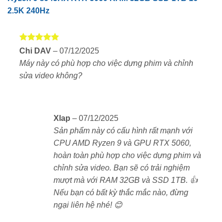
2.5K 240Hz
Được xếp
Chi DAV
–
07/12/2025
hạng
5
5
Máy này có phù hợp cho việc dựng phim và chỉnh
sao
sửa video không?
Xlap
–
07/12/2025
Lenovo Legion R9000P 2025 RTX 5060
là lựa chọn
Sản phẩm này có cấu hình rất mạnh với
lý tưởng cho game thủ, streamer và người dùng sáng
CPU AMD Ryzen 9 và GPU RTX 5060,
tạo nội dung nhờ sở hữu cấu hình cực mạnh với
hoàn toàn phù hợp cho việc dựng phim và
Ryzen 9 8945HX + RTX 5060
, màn hình WQXGA
chỉnh sửa video. Bạn sẽ có trải nghiệm
240Hz sắc nét, cùng hệ thống tản nhiệt tối ưu. Đây là
mượt mà với RAM 32GB và SSD 1TB. 👍
mẫu laptop gaming cao cấp cân bằng tốt giữa
hiệu
Nếu bạn có bất kỳ thắc mắc nào, đừng
năng – hiển thị – mức giá hợp lý
trong năm 2025.
ngại liên hệ nhé! 😊