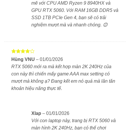
mẽ với CPU AMD Ryzen 9 8940HX và
GPU RTX 5060. Với RAM 16GB DDR5 và
⚙️ Cấu hình mở rộng, nhiều cổng kết nối
SSD 1TB PCIe Gen 4, bạn sẽ có trải
RAM: 16GB DDR5 bus 5600MHz (nâng cấp tối đa
nghiệm mượt mà và nhanh chóng. 😊
64GB).
Ổ cứng: 1TB SSD PCIe Gen 4 (hỗ trợ 2 khe M.2).
Cổng kết nối đa dạng: USB-C PD, HDMI 2.1, RJ45,
Được
Hùng VNU
–
01/01/2026
3 cổng USB-A, jack 3.5mm TRRS.
xếp hạng
RTX 5060 mới ra mà kết hợp màn 2K 240Hz của
4
5 sao
con này thì chiến mấy game AAA max setting có
🔋 Pin 80Wh – đủ dùng linh hoạt
mượt mà không ạ? Đang kết em nó quá mà lăn tăn
khoản hiệu năng thực tế.
Pin dung lượng 80Wh giúp bạn làm việc hoặc chơi
game cơ bản từ 3 – 5 giờ, đủ cho những buổi làm việc
ngắn gọn khi không cắm sạc. Hỗ trợ
sạc nhanh 300W
Slim Adapter
.
Xlap
–
01/01/2026
Với con laptop này, trang bị RTX 5060 và
màn hình 2K 240Hz, bạn có thể chơi
🎯 Ai nên mua Lenovo Legion R7000P 2025?