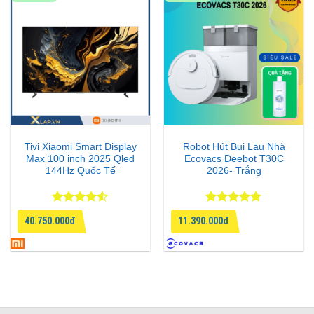
Tivi Xiaomi Smart Display
Robot Hút Bụi Lau Nhà
Max 100 inch 2025 Qled
Ecovacs Deebot T30C
144Hz Quốc Tế
2026- Trắng
Được xếp
Được xếp
40.750.000đ
11.390.000đ
hạng
4.5
hạng
4.75
5 sao
5 sao