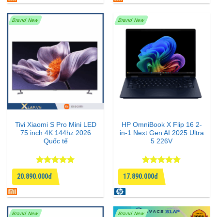
Brand New
Brand New
Tivi Xiaomi S Pro Mini LED
HP OmniBook X Flip 16 2-
75 inch 4K 144hz 2026
in-1 Next Gen AI 2025 Ultra
Quốc tế
5 226V
Được xếp
Được xếp
20.890.000đ
17.890.000đ
hạng
5
5
hạng
4.75
sao
5 sao
Brand New
Brand New