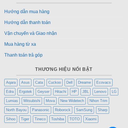
Hướng dẫn mua hàng
Hướng dẫn thanh toán
Vận chuyển và Giao nhận
Mua hàng từ xa
Thanh toán trả góp
THƯƠNG HIỆU NỔI BẬT
Aqara
Asus
Cata
Cuckoo
Dell
Dreame
Ecovacs
Edra
Ergotek
Geyser
Hitachi
HP
JBL
Lenovo
LG
Lumias
Mitsubishi
Mova
New Widetech
Nihon Trim
North Bayou
Panasonic
Roborock
SamSung
Sharp
Sihoo
Tiger
Tineco
Toshiba
TOTO
Xiaomi