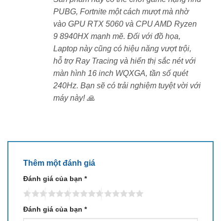
✅ Hệ thống âm thanh Dolby Atmos sống động
PUBG, Fortnite một cách mượt mà nhờ
vào GPU RTX 5060 và CPU AMD Ryzen
✅ Thiết kế chắc chắn, gaming cá tính
9 8940HX mạnh mẽ. Đối với đồ họa,
Laptop này cũng có hiệu năng vượt trội,
🛒 MUA NGAY TẠI XLAP.VN – HÀNG
hỗ trợ Ray Tracing và hiển thị sắc nét với
CHÍNH HÃNG, GIÁ TỐT
màn hình 16 inch WQXGA, tần số quét
🎯 Tên sản phẩm:
Lenovo Legion R7000P 2025
240Hz. Bạn sẽ có trải nghiệm tuyệt vời với
✅ Hàng mới 100% Full Box
máy này! 🙏
✅ Bảo hành 12 tháng
✅ Hỗ trợ đổi trả trong 15 ngày nếu lỗi do nhà sản xuất
✅ Giao hàng toàn quốc – Giao siêu tốc trong 1 giờ tại
nội thành Hà Nội
Thêm một đánh giá
📞 Đặt hàng nhanh chóng:
Đánh giá của bạn
*
– Gọi/Zalo: 0973.611.050
– Hoặc inbox fanpage
XLAP.VN
để được báo giá tốt
nhất hôm nay!
Đánh giá của bạn
*