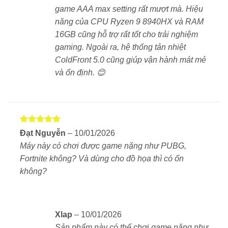
game AAA max setting rất mượt mà. Hiệu
Game thủ chơi các tựa game nặng như GTA V,
năng của CPU Ryzen 9 8940HX và RAM
Cyberpunk 2077, Call of Duty, PUBG…
16GB cũng hỗ trợ rất tốt cho trải nghiệm
gaming. Ngoài ra, hệ thống tản nhiệt
Streamer và nhà sáng tạo nội dung cần cấu hình
ColdFront 5.0 cũng giúp vận hành mát mẻ
mạnh để dựng video, livestream…
và ổn định. 😊
Kỹ sư, lập trình viên AI/ML cần hiệu năng cao và độ
ổn định lâu dài.
📌 Ưu điểm nổi bật của Legion R7000P
Được xếp
Đạt Nguyễn
–
10/01/2026
hạng
5
5
2025
Máy này có chơi được game nặng như PUBG,
sao
Fortnite không? Và dùng cho đồ họa thì có ổn
✅ Hiệu năng mạnh mẽ: Ryzen 9 + RTX 5060
không?
✅ Màn hình 240Hz sắc nét, tốc độ cao
✅ Tản nhiệt mát, hoạt động ổn định lâu dài
Xlap
–
10/01/2026
Sản phẩm này có thể chơi game nặng như