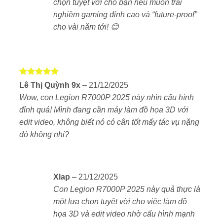
chọn tuyệt vời cho bạn nếu muốn trải
sắc nét.
nghiệm gaming đỉnh cao và “future-proof”
cho vài năm tới! 😊
Tần số quét 240Hz và độ trễ chỉ 3ms – cực kỳ phù
hợp với các tựa game FPS tốc độ cao.
Hỗ trợ
Dolby Vision
và
FreeSync Premium
, mang
đến trải nghiệm hình ảnh mượt mà và chân thực.
Được xếp
Lê Thị Quỳnh 9x
–
21/12/2025
hạng
5
5
Wow, con Legion R7000P 2025 này nhìn cấu hình
sao
đỉnh quá! Mình đang cần máy làm đồ họa 3D với
❄️ Tản nhiệt Legion ColdFront 5.0 – Giữ hiệu năng
edit video, không biết nó có cân tốt mấy tác vụ nặng
luôn ổn định
đó không nhỉ?
Hệ thống
2 quạt lớn + 5 ống đồng
.
Kèm theo các lỗ thoát khí lớn ở cả mặt đáy, hông và
sau lưng máy.
Xlap
–
21/12/2025
Con Legion R7000P 2025 này quả thực là
Giúp máy vận hành mát mẻ, hạn chế tình trạng tụt
một lựa chọn tuyệt vời cho việc làm đồ
xung khi chơi game lâu hoặc chạy tác vụ nặng.
họa 3D và edit video nhờ cấu hình mạnh