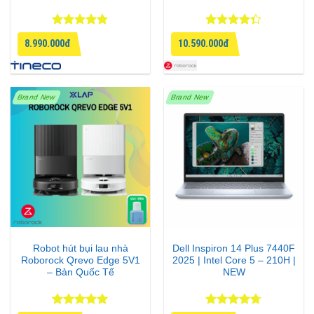
Được xếp
Được xếp
8.990.000đ
10.590.000đ
hạng
4.75
hạng
4.33
5 sao
5 sao
Brand New
Brand New
Robot hút bụi lau nhà
Dell Inspiron 14 Plus 7440F
Roborock Qrevo Edge 5V1
2025 | Intel Core 5 – 210H |
– Bản Quốc Tế
NEW