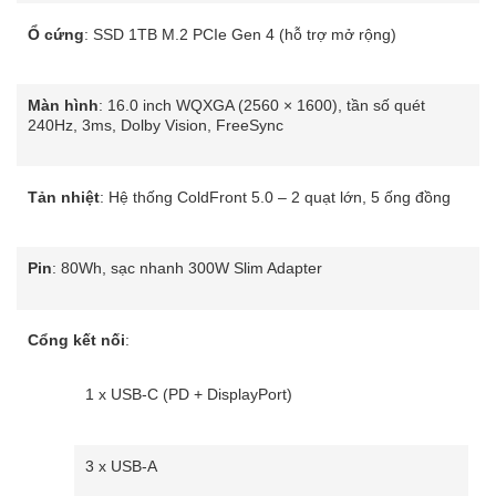
Ổ cứng
: SSD 1TB M.2 PCIe Gen 4 (hỗ trợ mở rộng)
Màn hình
: 16.0 inch WQXGA (2560 × 1600), tần số quét
240Hz, 3ms, Dolby Vision, FreeSync
Tản nhiệt
: Hệ thống ColdFront 5.0 – 2 quạt lớn, 5 ống đồng
Pin
: 80Wh, sạc nhanh 300W Slim Adapter
Cổng kết nối
:
1 x USB-C (PD + DisplayPort)
3 x USB-A