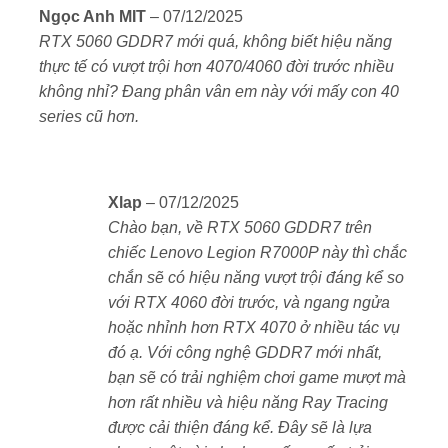
Được xếp
Ngọc Anh MIT
–
07/12/2025
hạng
5
5
CPU AMD Ryzen 9 8940HX
– 16 nhân 32 luồng,
RTX 5060 GDDR7 mới quá, không biết hiệu năng
sao
xung boost đến 5.2GHz, xử lý đa nhiệm cực mượt.
thực tế có vượt trội hơn 4070/4060 đời trước nhiều
không nhỉ? Đang phân vân em này với mấy con 40
GPU RTX 5060 GDDR7 (TGP 115W)
– kiến trúc
series cũ hơn.
Ada Lovelace mới, hỗ trợ DLSS 3.5, Ray Tracing
và công nghệ AI tăng tốc gaming.
Xlap
–
07/12/2025
Tổ hợp này cho hiệu năng vượt trội khi chơi game
Chào bạn, về RTX 5060 GDDR7 trên
AAA, xử lý đồ họa 3D, stream đa nhiệm hoặc lập trình
chiếc Lenovo Legion R7000P này thì chắc
AI.
chắn sẽ có hiệu năng vượt trội đáng kể so
với RTX 4060 đời trước, và ngang ngửa
🖥 Màn hình WQXGA 240Hz – Trải nghiệm hình ảnh
hoặc nhỉnh hơn RTX 4070 ở nhiều tác vụ
đỉnh cao
đó ạ. Với công nghệ GDDR7 mới nhất,
Kích thước 16 inch, tỷ lệ 16:10 mở rộng không gian
bạn sẽ có trải nghiệm chơi game mượt mà
hiển thị.
hơn rất nhiều và hiệu năng Ray Tracing
được cải thiện đáng kể. Đây sẽ là lựa
Độ phân giải
2560 × 1600 (WQXGA)
cho hình ảnh