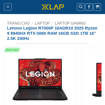
Bỏ
qua
nội
dung
TRANG CHỦ
/
LAPTOP
/
LAPTOP GAMING
Lenovo Legion R7000P 16ADR10 2025 Ryzen
9 8940HX RTX-5060 RAM 16GB SSD 1TB 16″
2.5K 240Hz
Brand New