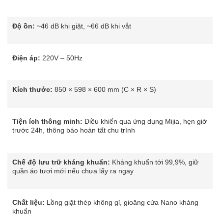
Độ ồn:
~46 dB khi giặt, ~66 dB khi vắt
Điện áp:
220V – 50Hz
Kích thước:
850 × 598 × 600 mm (C × R × S)
Tiện ích thông minh:
Điều khiển qua ứng dụng Mijia, hẹn giờ
trước 24h, thông báo hoàn tất chu trình
Chế độ lưu trữ kháng khuẩn:
Kháng khuẩn tới 99,9%, giữ
quần áo tươi mới nếu chưa lấy ra ngay
Chất liệu:
Lồng giặt thép không gỉ, gioăng cửa Nano kháng
khuẩn