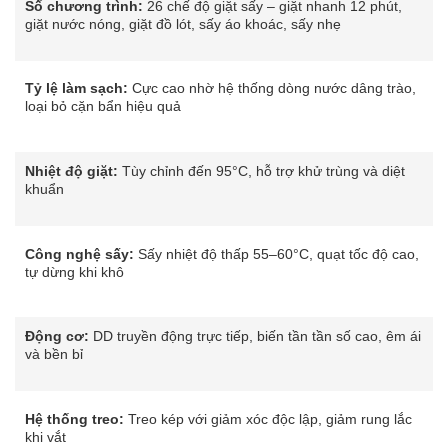
Số chương trình:
26 chế độ giặt sấy – giặt nhanh 12 phút,
giặt nước nóng, giặt đồ lót, sấy áo khoác, sấy nhẹ
Tỷ lệ làm sạch:
Cực cao nhờ hệ thống dòng nước dâng trào,
loại bỏ cặn bẩn hiệu quả
Nhiệt độ giặt:
Tùy chỉnh đến 95°C, hỗ trợ khử trùng và diệt
khuẩn
Công nghệ sấy:
Sấy nhiệt độ thấp 55–60°C, quạt tốc độ cao,
tự dừng khi khô
Động cơ:
DD truyền động trực tiếp, biến tần tần số cao, êm ái
và bền bỉ
Hệ thống treo:
Treo kép với giảm xóc độc lập, giảm rung lắc
khi vắt