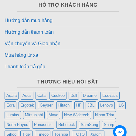
HỖ TRỢ KHÁCH HÀNG
Hướng dẫn mua hàng
Hướng dẫn thanh toán
Vận chuyển và Giao nhận
Mua hàng từ xa
Thanh toán trả góp
THƯƠNG HIỆU NỔI BẬT
Aqara
Asus
Cata
Cuckoo
Dell
Dreame
Ecovacs
Edra
Ergotek
Geyser
Hitachi
HP
JBL
Lenovo
LG
Lumias
Mitsubishi
Mova
New Widetech
Nihon Trim
North Bayou
Panasonic
Roborock
SamSung
Sharp
Sihoo
Tiger
Tineco
Toshiba
TOTO
Xiaomi