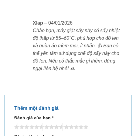
Xlap
–
04/01/2026
Chào bạn, máy giặt sấy này có sấy nhiệt
độ thấp từ 55–60°C, phù hợp cho đồ len
và quần áo mềm mại, ít nhăn. 👍 Bạn có
Tỷ Lệ Làm Sạch Cực Cao – Quần Áo Sạch Sâu,
thể yên tâm sử dụng chế độ sấy này cho
Tinh Khiết
đồ len. Nếu có thắc mắc gì thêm, đừng
Máy giặt sấy thông minh Xiaomi MJ107
sử dụng hệ
ngại liên hệ nhé! 🙏
thống dòng nước dâng trào tạo nhiều bọt mịn, tăng
cường trao đổi nước trong lồng giặt. Lực xả mạnh kết
hợp lưu lượng nước tối ưu giúp loại bỏ cặn bẩn và bọt
xà phòng nhanh chóng. Nhờ tỷ lệ làm sạch cực cao,
quần áo luôn được giặt sạch sâu, mềm mại và mang
Thêm một đánh giá
lại cảm giác tươi mới sau mỗi lần giặt.
Đánh giá của bạn
*
Lồng Giặt Đôi Sáng Tạo – Giặt Kép & Bảo Vệ Sức
Khỏe