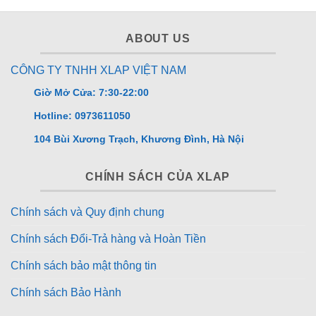
📞
Đặt hàng ngay hôm nay:
– Gọi/Zalo:
0973.611.050
ABOUT US
– Hoặc inbox fanpage
XLAP.VN
để nhận giá tốt nhất!
CÔNG TY TNHH XLAP VIỆT NAM
Giờ Mở Cửa: 7:30-22:00
Hotline: 0973611050
104 Bùi Xương Trạch, Khương Đình, Hà Nội
CHÍNH SÁCH CỦA XLAP
Chính sách và Quy định chung
Chính sách Đổi-Trả hàng và Hoàn Tiền
Chính sách bảo mật thông tin
Chính sách Bảo Hành