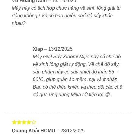
Vũ Hoàng Nam
–
13/12/2025
xếp hạng
Máy này có tích hợp chức năng vệ sinh lồng giặt tự
Thiết Kế Tinh Tế – Phù Hợp Mọi Không Gian
4
5 sao
động không? Và có bao nhiêu chế độ sấy khác
Máy giặt sấy 2 in 1 Xiaomi Mijia MJ107
sở hữu thiết
nhau?
kế sang trọng, tối giản, phù hợp nhiều phong cách nội
thất. Máy có kích thước tiêu chuẩn (cao 850mm, rộng
598mm, sâu 600mm). Giúp dễ dàng lắp đặt trong tủ
bếp hoặc phòng giặt mà không tốn diện tích.
Xlap
–
13/12/2025
Máy Giặt Sấy Xiaomi Mijia này có chế độ
Công suất giặt 10kg và sấy 7kg đáp ứng nhu cầu cho
vệ sinh lồng giặt tự động. Về chế độ sấy,
gia đình 4–6 người. Máy hỗ trợ giặt nhanh, rút ngắn
sản phẩm này có sấy nhiệt độ thấp 55–
thời gian chờ, và sấy thông minh. Điều đó giúp quần
60°C, giúp quần áo mềm mại và ít nhăn.
áo luôn mềm mại, không co rút, bảo vệ chất liệu vải tối
Bạn có thể điều khiển và theo dõi các chế
ưu.
độ qua ứng dụng Mijia rất tiện lợi 😊.
Hệ Thống Giặt & Sấy Kép – Hoạt Động Độc Lập
Máy giặt sấy Xiaomi Mijia MJ107
được trang bị hai
hệ thống giặt và sấy riêng biệt. Vì thế mà máy cho
Được
Quang Khải HCMU
–
28/12/2025
phép giặt và sấy cùng lúc hoặc hoạt động độc lập theo
xếp hạng