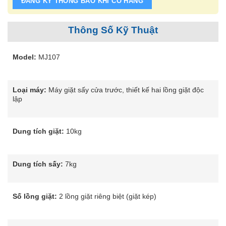
ĐĂNG KÝ THÔNG BÁO KHI CÓ HÀNG
Thông Số Kỹ Thuật
Model:
MJ107
Loại máy:
Máy giặt sấy cửa trước, thiết kế hai lồng giặt độc
lập
Dung tích giặt:
10kg
Dung tích sấy:
7kg
Số lồng giặt:
2 lồng giặt riêng biệt (giặt kép)