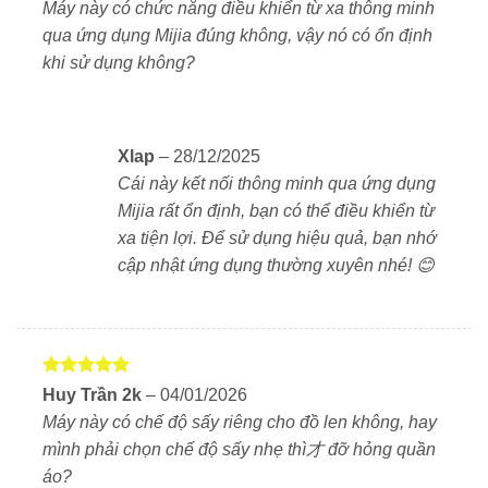
Máy này có chức năng điều khiển từ xa thông minh
4
5 sao
nhu cầu. Hệ thống bơm nước và xả nước riêng giúp
qua ứng dụng Mijia đúng không, vậy nó có ổn định
tránh tràn, đảm bảo quần áo luôn sạch và khô ráo. Hệ
khi sử dụng không?
thống treo kép với bộ giảm xóc trên và dưới giúp giảm
rung lắc. Nhờ thế mà tối ưu hiệu suất giặt sấy và kéo
dài tuổi thọ máy.
Xlap
–
28/12/2025
Cái này kết nối thông minh qua ứng dụng
Mijia rất ổn định, bạn có thể điều khiển từ
xa tiện lợi. Để sử dụng hiệu quả, bạn nhớ
cập nhật ứng dụng thường xuyên nhé! 😊
Được xếp
Huy Trần 2k
–
04/01/2026
hạng
5
5
Máy này có chế độ sấy riêng cho đồ len không, hay
sao
mình phải chọn chế độ sấy nhẹ thì才 đỡ hỏng quần
áo?