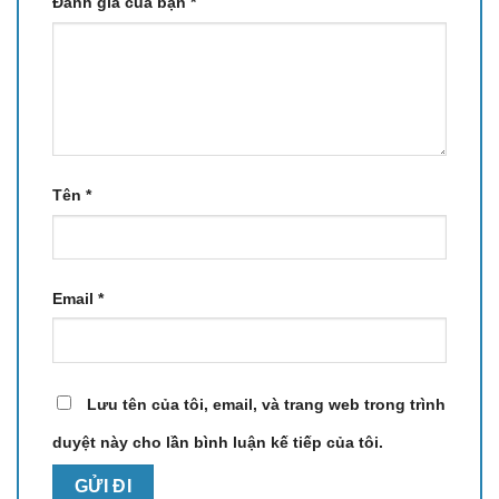
Đánh giá của bạn
*
Xiaomi MJ107 nổi bật với thiết kế hai lồng giặt độc lập.
Cho phép giặt song song quần áo thường và đồ lót.
Giúp tiết kiệm thời gian và loại bỏ nhu cầu giặt tay.
Lồng giặt nhỏ chuyên dụng có thể giặt đồ lót hoặc áo
ngực cùng lúc. Đặc biệt, MJ107 đạt chứng nhận y tế
Zhongwei’an, diệt khuẩn đến 99,99%. Máy còn hỗ trợ
giặt ở 95°C để khử trùng sâu. Vì vậy máy loại bỏ các
Tên
*
vết bẩn khó giặt như máu hay mồ hôi, bảo vệ sức khỏe
người dùng và giữ quần áo luôn sạch khuẩn.
Email
*
Lưu tên của tôi, email, và trang web trong trình
duyệt này cho lần bình luận kế tiếp của tôi.