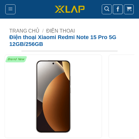
Bỏ
qua
nội
dung
TRANG CHỦ
/
ĐIỆN THOẠI
Điện thoại Xiaomi Redmi Note 15 Pro 5G
12GB/256GB
Brand New