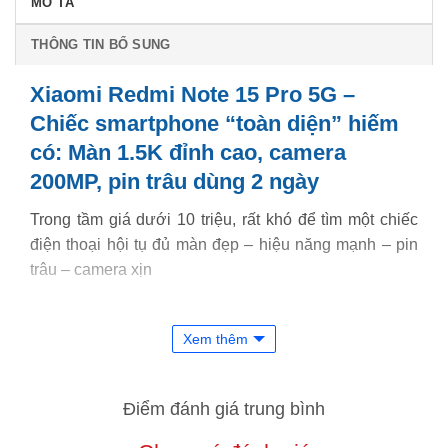
MÔ TẢ
THÔNG TIN BỔ SUNG
Xiaomi Redmi Note 15 Pro 5G –
Chiếc smartphone “toàn diện” hiếm
có: Màn 1.5K đỉnh cao, camera
200MP, pin trâu dùng 2 ngày
Trong tầm giá dưới 10 triệu, rất khó để tìm một chiếc
điện thoại hội tụ đủ màn đẹp – hiệu năng mạnh – pin
trâu – camera xịn
Nhưng Redmi Note 15 Pro 5G lại là ngoại lệ.
Xem thêm
Đây không chỉ là bản nâng cấp của dòng Note, mà là
chiếc máy hướng đến trải nghiệm “dùng lâu – ít phải
Điểm đánh giá trung bình
nâng cấp – đáng tiền từng đồng”.