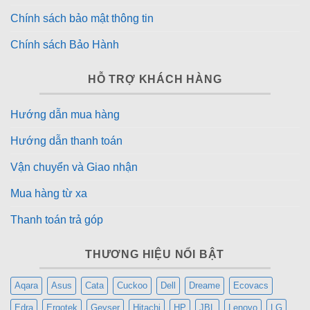
Chính sách bảo mật thông tin
Mở app nhanh, đa nhiệm mượt
Chính sách Bảo Hành
Lướt TikTok, Facebook cực trơn tru
HỖ TRỢ KHÁCH HÀNG
Chơi game:
Hướng dẫn mua hàng
Liên Quân: max setting mượt
Hướng dẫn thanh toán
PUBG: ổn định
Vận chuyển và Giao nhận
Game nặng: chơi được, không quá nóng
Mua hàng từ xa
Thanh toán trả góp
👉 Điểm quan trọng:
Hiệu năng này không chỉ đủ dùng hiện tại, mà còn ổn
THƯƠNG HIỆU NỔI BẬT
định trong nhiều năm tới.
Aqara
Asus
Cata
Cuckoo
Dell
Dreame
Ecovacs
Xiaomi HyperOS 2 Nâng Cấp Tính Năng AI
Edra
Ergotek
Geyser
Hitachi
HP
JBL
Lenovo
LG