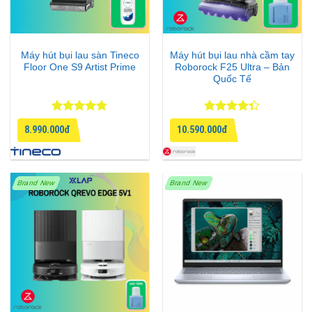
nhưng nhiều hãng thường “cắt giảm”.
🌈 Màn AMOLED 1.5K – đẹp “ăn đứt”
Máy hút bụi lau sàn Tineco
Máy hút bụi lau nhà cầm tay
phân khúc
Floor One S9 Artist Prime
Roborock F25 Ultra – Bản
Quốc Tế
Được xếp
Được xếp
8.990.000đ
10.590.000đ
hạng
4.75
hạng
4.33
5 sao
5 sao
Brand New
Brand New
Nếu chỉ chọn 1 lý do để mua máy này → đó là màn
hình.
AMOLED 6.83 inch với độ phân giải 2772 x 1280 pixel