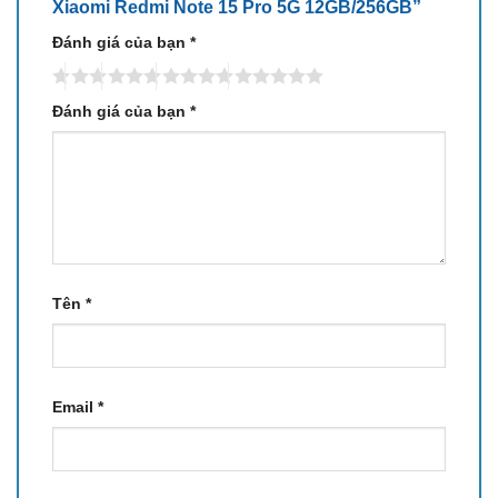
Xiaomi Redmi Note 15 Pro 5G 12GB/256GB”
Đánh giá của bạn
*
Đánh giá của bạn
*
Với kích thước 163.6 x 78.1 x 8.0mm và trọng lượng
Tên
*
210g, Xiaomi Redmi Note 15 Pro 5G sở hữu tỷ lệ màn
hình trên thân máy ấn tượng, mang đến cảm giác cầm
nắm vừa tay và dễ sử dụng một tay.
Email
*
Mặc dù sử dụng khung viền nhựa cao cấp – phù hợp
với định vị giá bán.