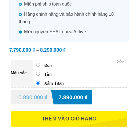
Miễn phí ship toàn quốc
Hàng chính hãng và bảo hành chính hãng 18
tháng
Mới nguyên SEAL chưa Active
7.790.000
₫
–
8.290.000
₫
Khoảng
giá:
XÓA
từ
Đen
Màu sắc
7.790.000 ₫
Tím
đến
Xám Titan
8.290.000 ₫
10.890.000
₫
7.890.000
₫
THÊM VÀO GIỎ HÀNG