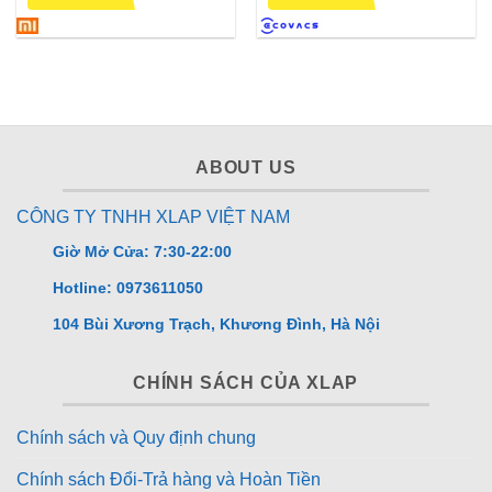
5 sao
5 sao
ABOUT US
CÔNG TY TNHH XLAP VIỆT NAM
Giờ Mở Cửa: 7:30-22:00
Hotline: 0973611050
104 Bùi Xương Trạch, Khương Đình, Hà Nội
CHÍNH SÁCH CỦA XLAP
RAM 12GB
Chính sách và Quy định chung
Bộ nhớ lớn 256GB
Chính sách Đổi-Trả hàng và Hoàn Tiền
Thực tế sử dụng: