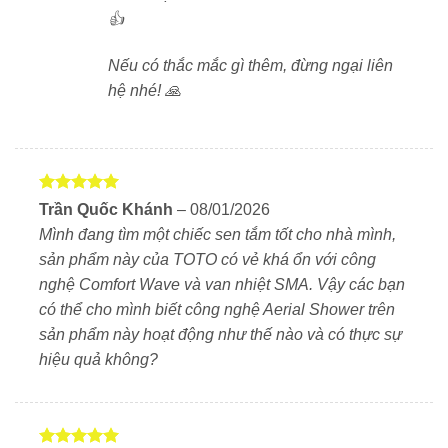
👍
Nên kết hợp cùng
vòi xả bồn, bát sen phụ TOTO
nội địa
để đồng bộ hiệu quả sử dụng.
Nếu có thắc mắc gì thêm, đừng ngại liên
hệ nhé! 🙏
Mua sen tắm nhiệt độ TOTO TBV03401J1
chính hãng ở đâu?
Tại
xlap.vn
, chúng tôi chuyên phân phối các thiết bị vệ
Được xếp
sinh nội địa Nhật
chính hãng
, cam kết:
Trần Quốc Khánh
–
08/01/2026
hạng
5
5
Mình đang tìm một chiếc sen tắm tốt cho nhà mình,
sao
Hàng nội địa Nhật, mới 100%
sản phẩm này của TOTO có vẻ khá ổn với công
nghệ Comfort Wave và van nhiệt SMA. Vậy các bạn
Giá tốt, cạnh tranh nhất
có thể cho mình biết công nghệ Aerial Shower trên
sản phẩm này hoạt động như thế nào và có thực sự
Bảo hành 24 tháng – hỗ trợ kỹ thuật tận tình
hiệu quả không?
Tư vấn sản phẩm phù hợp với không gian phòng
tắm của bạn