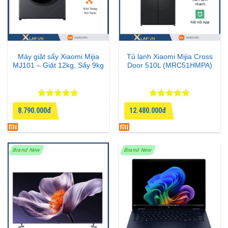
Máy giặt sấy Xiaomi Mijia
Tủ lạnh Xiaomi Mijia Cross
MJ101 – Giặt 12kg, Sấy 9kg
Door 510L (MRC51HMPA)
Được xếp
Được xếp
8.790.000đ
12.480.000đ
hạng
4.67
hạng
5
5
5 sao
sao
Brand New
Brand New