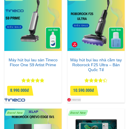
Máy hút bụi lau sàn Tineco
Máy hút bụi lau nhà cầm tay
Floor One S9 Artist Prime
Roborock F25 Ultra – Bản
Quốc Tế
Được xếp
Được xếp
8.990.000đ
10.590.000đ
hạng
4.75
hạng
4.33
5 sao
5 sao
Brand New
Brand New