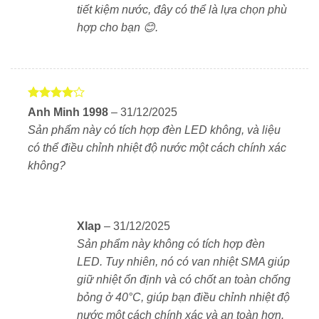
tiết kiệm nước, đây có thể là lựa chọn phù
hợp cho bạn 😊.
Vòi xả bồn dài 170mm (thích hợp xả bồn tắm) và có
thể xoay trái phải linh hoạt (gập gọn khi không sử
dụng)
Được
Anh Minh 1998
–
31/12/2025
xếp hạng
Toàn bộ thân sen được làm bằng
đồng mạ Crom-
Sản phẩm này có tích hợp đèn LED không, và liệu
4
5 sao
Niken
sáng bóng, chống bám bẩn và ăn mòn. Thiết kế
có thể điều chỉnh nhiệt độ nước một cách chính xác
tối giản, hiện đại phù hợp với nhiều không gian nội
không?
thất phòng tắm.
Hướng dẫn lắp đặt
Xlap
–
31/12/2025
Sản phẩm này không có tích hợp đèn
Lắp đặt gắn tường, kết nối trực tiếp với đường
LED. Tuy nhiên, nó có van nhiệt SMA giúp
nước nóng – lạnh.
giữ nhiệt ổn định và có chốt an toàn chống
Khoảng cách tâm giữa hai đầu nối nước là
170mm
,
bỏng ở 40°C, giúp bạn điều chỉnh nhiệt độ
tương thích với tiêu chuẩn Nhật Bản.
nước một cách chính xác và an toàn hơn.