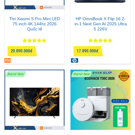
Tivi Xiaomi S Pro Mini LED
HP OmniBook X Flip 16 2-
75 inch 4K 144hz 2026
in-1 Next Gen AI 2025 Ultra
Quốc tế
5 226V
Được xếp
Được xếp
20.890.000đ
17.890.000đ
hạng
5
5
hạng
4.75
sao
5 sao
Brand New
Brand New