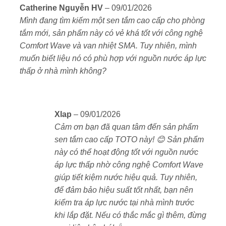
Được xếp
📞
Liên hệ ngay
với chúng tôi qua hotline
0973 611
Catherine Nguyễn HV
–
09/01/2026
hạng
5
5
050
hoặc zalo để nhận
tư vấn và báo giá ưu đãi
!
Mình đang tìm kiếm một sen tắm cao cấp cho phòng
sao
tắm mới, sản phẩm này có vẻ khá tốt với công nghệ
Comfort Wave và van nhiệt SMA. Tuy nhiên, mình
muốn biết liệu nó có phù hợp với nguồn nước áp lực
thấp ở nhà mình không?
Xlap
–
09/01/2026
Cảm ơn bạn đã quan tâm đến sản phẩm
sen tắm cao cấp TOTO này! 😊 Sản phẩm
này có thể hoạt động tốt với nguồn nước
áp lực thấp nhờ công nghệ Comfort Wave
giúp tiết kiệm nước hiệu quả. Tuy nhiên,
để đảm bảo hiệu suất tốt nhất, bạn nên
kiểm tra áp lực nước tại nhà mình trước
khi lắp đặt. Nếu có thắc mắc gì thêm, đừng