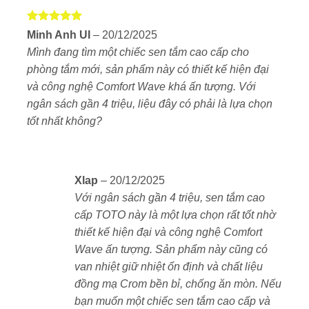
nước mang lại cảm giác tắm dễ chịu như spa tại nhà.
Được xếp
Minh Anh UI
–
20/12/2025
✨ Thiết kế sang trọng, thông minh và dễ vệ sinh
hạng
5
5
Mình đang tìm một chiếc sen tắm cao cấp cho
sao
phòng tắm mới, sản phẩm này có thiết kế hiện đại
và công nghệ Comfort Wave khá ấn tượng. Với
ngân sách gần 4 triệu, liệu đây có phải là lựa chọn
tốt nhất không?
Xlap
–
20/12/2025
Với ngân sách gần 4 triệu, sen tắm cao
cấp TOTO này là một lựa chọn rất tốt nhờ
thiết kế hiện đại và công nghệ Comfort
Wave ấn tượng. Sản phẩm này cũng có
van nhiệt giữ nhiệt ổn định và chất liệu
đồng mạ Crom bền bỉ, chống ăn mòn. Nếu
bạn muốn một chiếc sen tắm cao cấp và