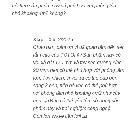
hỏi liệu sản phẩm này có phù hợp với phòng tắm
🔥 Điều chỉnh nhiệt độ ổn định với công nghệ van
nhỏ khoảng 4m2 không?
nhiệt SMA
Sen tắm TBV03401J1 sử dụng
van nhiệt thông minh
SMA
, tự động điều chỉnh để duy trì nhiệt độ ổn định,
bất kể áp lực nước thay đổi.
Xlap
–
06/12/2025
Chào bạn, cảm ơn vì đã quan tâm đến sen
Tính năng này đặc biệt hữu ích trong các gia đình có
tắm cao cấp TOTO! 😊 Sản phẩm này có
trẻ nhỏ hoặc người cao tuổi.
vòi xả dài 170 mm và tay sen đường kính
90 mm, nên có thể phù hợp với phòng tắm
🛡️ Chốt an toàn chống bỏng
lớn. Tuy nhiên, vì vòi xả có thể gấp gọn
Trang bị
nút khóa nhiệt an toàn ở 40°C
, giúp tránh
sang 2 bên, nên nó vẫn có thể phù hợp
việc vô tình mở nước quá nóng – bảo vệ tuyệt đối
với phòng tắm nhỏ khoảng 4m2 như của
trong quá trình sử dụng.
bạn. 👍 Bạn có thể yên tâm sử dụng sản
phẩm này và trải nghiệm công nghệ
🌬️ Bát sen Comfort Wave – Trộn khí tiết kiệm nước
Comfort Wave tiện lợi! 🙏
Bát sen tích hợp công nghệ Comfort Wave, giúp trộn
khí vào dòng nước tạo cảm giác êm ái và tiết kiệm