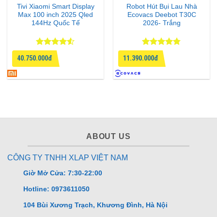
Tivi Xiaomi Smart Display
Robot Hút Bụi Lau Nhà
Max 100 inch 2025 Qled
Ecovacs Deebot T30C
144Hz Quốc Tế
2026- Trắng
Được xếp
Được xếp
40.750.000đ
11.390.000đ
hạng
4.5
hạng
4.75
5 sao
5 sao
ABOUT US
CÔNG TY TNHH XLAP VIỆT NAM
Giờ Mở Cửa: 7:30-22:00
Hotline: 0973611050
104 Bùi Xương Trạch, Khương Đình, Hà Nội