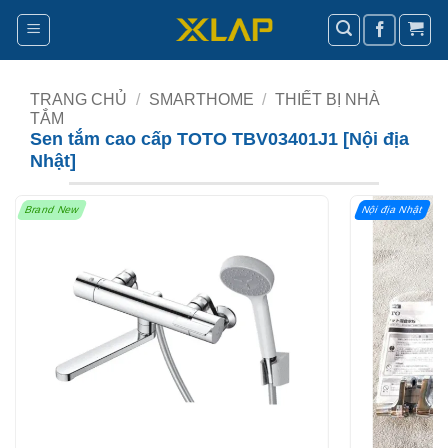
Bỏ
qua
nội
dung
TRANG CHỦ
/
SMARTHOME
/
THIẾT BỊ NHÀ
TẮM
Sen tắm cao cấp TOTO TBV03401J1 [Nội địa
Nhật]
Brand New
Nội địa Nhật