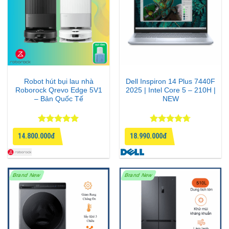
Robot hút bụi lau nhà
Dell Inspiron 14 Plus 7440F
Roborock Qrevo Edge 5V1
2025 | Intel Core 5 – 210H |
– Bản Quốc Tế
NEW
Được xếp
Được xếp
14.800.000đ
18.990.000đ
hạng
5
5
hạng
4.67
sao
5 sao
Brand New
Brand New