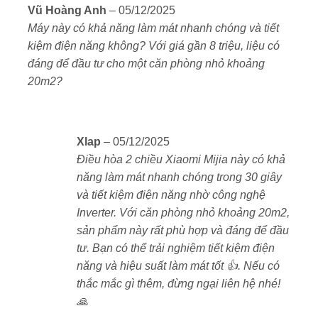
Được xếp
Vũ Hoàng Anh
–
05/12/2025
hạng
5
5
Chức năng kiểm soát nhiệt độ thông minh nhẹ nhàng
Máy này có khả năng làm mát nhanh chóng và tiết
sao
bảo vệ sức khỏe, cho phép điều chỉnh nhiệt độ một
kiệm điện năng không? Với giá gần 8 triệu, liệu có
cách nhanh chóng.
đáng để đầu tư cho một căn phòng nhỏ khoảng
20m2?
Điều hòa còn được trang bị tính năng tự làm sạch cả
dàn trong và ngoài, đảm bảo không khí luôn trong lành
và an toàn cho sức khỏe.
Xlap
–
05/12/2025
Điều hòa 2 chiều Xiaomi Mijia này có khả
Thêm vào đó, tính năng kết nối thông minh giúp bạn
năng làm mát nhanh chóng trong 30 giây
dễ dàng kiểm soát và điều chỉnh điều hòa từ xa.
và tiết kiệm điện năng nhờ công nghệ
Điều hòa 2 chiều Xiaomi Inverter KFR-35GW/R1X1
Inverter. Với căn phòng nhỏ khoảng 20m2,
với chế độ gió tự nhiên mang đến trải nghiệm gió nhẹ
sản phẩm này rất phù hợp và đáng để đầu
nhàng, mát mẻ.
tư. Bạn có thể trải nghiệm tiết kiệm điện
năng và hiệu suất làm mát tốt 👍. Nếu có
Nhờ có thiết kế 14 cánh quạt điều hướng gió với tổng
thắc mắc gì thêm, đừng ngại liên hệ nhé!
cộng 602 lỗ tròn nhỏ, chiếc máy lạnh này giúp điều
🙏
hòa luồng không khí và giải quyết vấn đề gió điều hòa