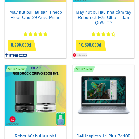
Máy hút bụi lau sàn Tineco
Máy hút bụi lau nhà cầm tay
Floor One S9 Artist Prime
Roborock F25 Ultra – Bản
Quốc Tế
Được xếp
Được xếp
8.990.000đ
10.590.000đ
hạng
4.75
hạng
4.33
5 sao
5 sao
Brand New
Brand New
Robot hút bụi lau nhà
Dell Inspiron 14 Plus 7440F