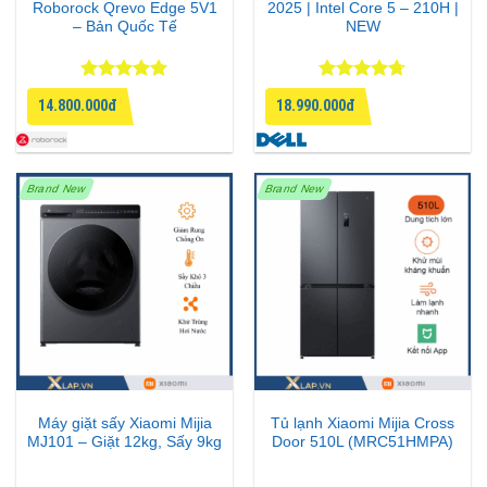
Roborock Qrevo Edge 5V1
2025 | Intel Core 5 – 210H |
– Bản Quốc Tế
NEW
Được xếp
Được xếp
14.800.000đ
18.990.000đ
hạng
5
5
hạng
4.67
sao
5 sao
Brand New
Brand New
Máy giặt sấy Xiaomi Mijia
Tủ lạnh Xiaomi Mijia Cross
MJ101 – Giặt 12kg, Sấy 9kg
Door 510L (MRC51HMPA)