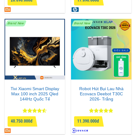
20.890.000đ
17.890.000đ
hạng
5
5
hạng
4.75
sao
5 sao
Brand New
Brand New
Tivi Xiaomi Smart Display
Robot Hút Bụi Lau Nhà
Max 100 inch 2025 Qled
Ecovacs Deebot T30C
144Hz Quốc Tế
2026- Trắng
Được xếp
Được xếp
40.750.000đ
11.390.000đ
hạng
4.5
hạng
4.75
5 sao
5 sao