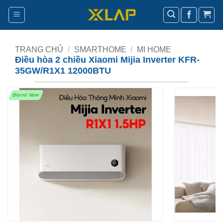
Bỏ
qua
nội
dung
TRANG CHỦ
/
SMARTHOME
/
MI HOME
Điều hòa 2 chiều Xiaomi Mijia Inverter KFR-
35GW/R1X1 12000BTU
Brand New