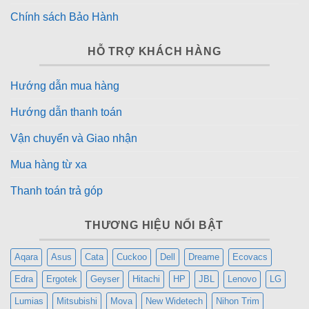
Chính sách Bảo Hành
HỖ TRỢ KHÁCH HÀNG
Hướng dẫn mua hàng
Hướng dẫn thanh toán
Vận chuyển và Giao nhận
Mua hàng từ xa
Thanh toán trả góp
THƯƠNG HIỆU NỔI BẬT
Aqara
Asus
Cata
Cuckoo
Dell
Dreame
Ecovacs
Edra
Ergotek
Geyser
Hitachi
HP
JBL
Lenovo
LG
Lumias
Mitsubishi
Mova
New Widetech
Nihon Trim