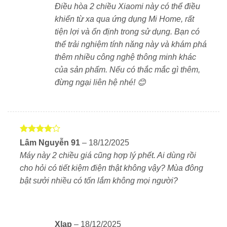
Điều hòa 2 chiều Xiaomi này có thể điều
khí dễ chịu hơn.
khiển từ xa qua ứng dụng Mi Home, rất
tiện lợi và ổn định trong sử dụng. Bạn có
4.
Kết nối thông minh qua ứng dụng Mi Home
thể trải nghiệm tính năng này và khám phá
Điều khiển từ xa thông qua điện thoại.
thêm nhiều công nghệ thông minh khác
Hỗ trợ kết nối với hệ sinh thái Xiaomi và trợ lý ảo
của sản phẩm. Nếu có thắc mắc gì thêm,
AI.
đừng ngại liên hệ nhé! 😊
5.
Chức năng tự làm sạch
Hệ thống tự ngưng tụ hơi nước để làm sạch dàn
trao đổi nhiệt.
Được
Lâm Nguyễn 91
–
18/12/2025
xếp hạng
Giảm tích tụ vi khuẩn, kéo dài tuổi thọ thiết bị.
Máy này 2 chiều giá cũng hợp lý phết. Ai dùng rồi
4
5 sao
cho hỏi có tiết kiệm điện thật không vậy? Mùa đông
Có nên mua Xiaomi Mijia Inverter KFR-
bật sưởi nhiều có tốn lắm không mọi người?
35GW/R1X1 không?
Nếu bạn đang tìm kiếm một mẫu điều hòa thông minh,
tiết kiệm điện, và có thể điều khiển từ xa qua điện
Xlap
–
18/12/2025