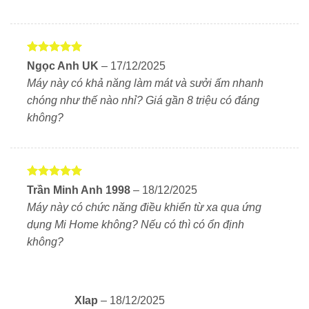
thổi trực tiếp gây lạnh.
Đặc điểm nổi bật của Xiaomi Mijia Inverter
KFR-35GW/R1X1
Được xếp
Ngọc Anh UK
–
17/12/2025
hạng
5
5
Máy này có khả năng làm mát và sưởi ấm nhanh
1.
Công nghệ Inverter tiết kiệm điện
sao
chóng như thế nào nhỉ? Giá gần 8 triệu có đáng
Giúp giảm tiêu thụ điện năng đáng kể.
không?
Duy trì nhiệt độ ổn định mà không gây ồn ào.
2.
Khả năng làm lạnh nhanh
Làm lạnh trong 30 giây và sưởi ấm trong 60 giây.
Được xếp
Trần Minh Anh 1998
–
18/12/2025
hạng
5
5
Máy này có chức năng điều khiển từ xa qua ứng
sao
Cảm giác dễ chịu ngay sau khi bật máy.
dụng Mi Home không? Nếu có thì có ổn định
3.
Lưu lượng gió mạnh mẽ
không?
Lưu lượng gió đạt 680m³/h, đảm bảo làm mát đều
khắp phòng.
Xlap
–
18/12/2025
Quạt thổi ngang đường kính lớn giúp luồng không