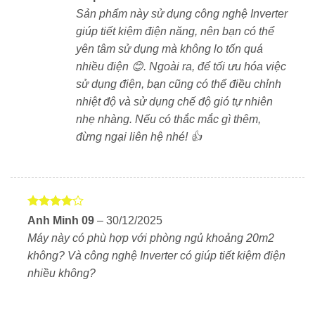
thoại, thì
Xiaomi Mijia Inverter KFR-35GW/R1X1
là
Sản phẩm này sử dụng công nghệ Inverter
lựa chọn đáng cân nhắc.
giúp tiết kiệm điện năng, nên bạn có thể
yên tâm sử dụng mà không lo tốn quá
Với khả năng làm lạnh nhanh, vận hành êm ái và công
nhiều điện 😊. Ngoài ra, để tối ưu hóa việc
nghệ tiên tiến, sản phẩm này xứng đáng để đầu tư cho
sử dụng điện, bạn cũng có thể điều chỉnh
không gian sống hiện đại.
nhiệt độ và sử dụng chế độ gió tự nhiên
Mua Xiaomi Mijia Inverter KFR-
nhẹ nhàng. Nếu có thắc mắc gì thêm,
35GW/R1X1 ở đâu?
đừng ngại liên hệ nhé! 👍
Xlap là nhà bán lẻ uy tín với nhiều năm kinh nghiệm.
Hàng mới 100% cùng chế độ bảo hành hậu mãi vượt
trội là địa chỉ đáng tin cậy để anh em mua hàng
Được
Anh Minh 09
–
30/12/2025
xếp hạng
Máy này có phù hợp với phòng ngủ khoảng 20m2
4
5 sao
không? Và công nghệ Inverter có giúp tiết kiệm điện
nhiều không?