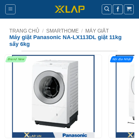
Bỏ
qua
nội
dung
TRANG CHỦ
/
SMARTHOME
/
MÁY GIẶT
Máy giặt Panasonic NA-LX113DL giặt 11kg
sấy 6kg
Brand New
Nội địa Nhật