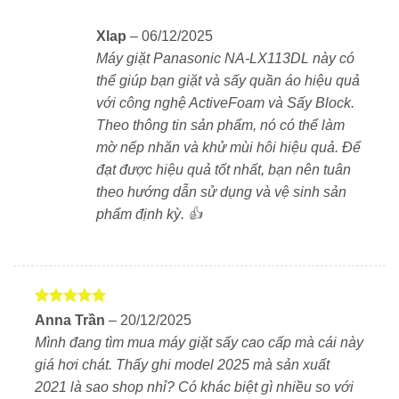
chắn. Màu trắng ngọc trai mang lại cảm giác sạch sẽ,
tinh tế, phù hợp với mọi không gian sống hiện đại.
Xlap
–
06/12/2025
Máy giặt Panasonic NA-LX113DL này có
Kiểu dáng:
Máy giặt cửa ngang, lồng nghiêng
thể giúp bạn giặt và sấy quần áo hiệu quả
với công nghệ ActiveFoam và Sấy Block.
Kích thước:
Rộng 604 mm × Sâu 722 mm × Cao
Theo thông tin sản phẩm, nó có thể làm
1.011 mm
mờ nếp nhăn và khử mùi hôi hiệu quả. Để
đạt được hiệu quả tốt nhất, bạn nên tuân
Trọng lượng:
Khoảng 82 kg
theo hướng dẫn sử dụng và vệ sinh sản
Màu sắc:
Trắng ngọc trai (Pearl White) – tạo cảm
phẩm định kỳ. 👍
giác sạch sẽ, cao cấp, dễ phối với nội thất hiện đại
Chất liệu vỏ ngoài:
Kim loại phủ sơn tĩnh điện
bóng mờ, bền và chống trầy xước tốt
Được xếp
Anna Trần
–
20/12/2025
hạng
5
5
Lồng giặt nghiêng tiện lợi
Mình đang tìm mua máy giặt sấy cao cấp mà cái này
sao
giá hơi chát. Thấy ghi model 2025 mà sản xuất
Thiết kế nghiêng 7°
giúp dễ lấy đồ và cải thiện
2021 là sao shop nhỉ? Có khác biệt gì nhiều so với
hiệu suất giặt nhờ chuyển động xoay đảo đều hơn