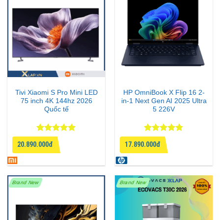
Tivi Xiaomi S Pro Mini LED
HP OmniBook X Flip 16 2-
75 inch 4K 144hz 2026
in-1 Next Gen AI 2025 Ultra
Quốc tế
5 226V
Được xếp
Được xếp
20.890.000đ
17.890.000đ
hạng
5
5
hạng
4.75
sao
5 sao
Brand New
Brand New