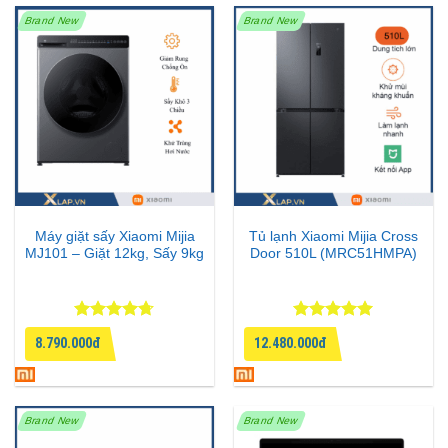
Brand New
Brand New
Máy giặt sấy Xiaomi Mijia
Tủ lạnh Xiaomi Mijia Cross
MJ101 – Giặt 12kg, Sấy 9kg
Door 510L (MRC51HMPA)
Được xếp
Được xếp
8.790.000đ
12.480.000đ
hạng
4.67
hạng
5
5
5 sao
sao
Brand New
Brand New