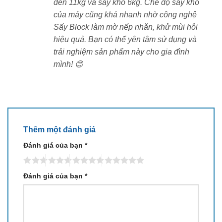
đến 11kg và sấy khô 6kg. Chế độ sấy khô
nhưng hoàn toàn xứng đáng với chất lượng và độ
của máy cũng khá nhanh nhờ công nghệ
bền.
Sấy Block làm mờ nếp nhăn, khử mùi hôi
hiệu quả. Bạn có thể yên tâm sử dụng và
✅
Khác biệt giữa model NA-LX113DL với model
trải nghiệm sản phẩm này cho gia đình
năm ngoái NA-LX113CL:
mình! 😊
NA-LX113DL có thiết kế lồng giặt
và vòi phun mới giúp tăng hiệu
suất giặt.
Thêm một đánh giá
Đánh giá của bạn
*
Cụ thể:
Đánh giá của bạn
*
Thiết kế lồng giặt cải tiến
:
NA-LX113DL sử dụng
baffle mới và bộ
lọc sau lồng giặt
được thiết kế lại để