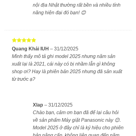
nội địa Nhật thường rất bền và nhiều tính
Không làm nhăn hoặc hư hỏng sợi vải
năng hiện đại đó bạn! 😊
Sấy khô đều và nhẹ nhàng
Giữ độ mềm mại, thơm mát cho quần áo
Được xếp
Quang Khải IUH
–
31/12/2025
hạng
5
5
Ngoài ra, máy sử dụng
luồng khí lớn 4,6 m³/phút
Mình thấy mô tả ghi model 2025 nhưng năm sản
sao
giúp đẩy nhanh quá trình sấy, tiết kiệm thời gian và
xuất lại là 2021, cái này có bị nhầm lẫn gì không
điện năng.
shop ơi? Hay là phiên bản 2025 nhưng đã sản xuất
từ trước ạ?
Tự động vệ sinh lồng giặt – sạch từ trong
ra ngoài
Panasonic NA-LX113DL có chức năng
tự vệ sinh
Xlap
–
31/12/2025
lồng giặt
mỗi khi giặt xong:
Chào bạn, cảm ơn bạn đã để lại câu hỏi
về sản phẩm Máy giặt Panasonic này 😊.
Tự bơm nước + tẩy rửa loại bỏ cặn bẩn, chống rêu
Model 2025 ở đây chỉ là ký hiệu cho phiên
mốc
bản nâng cấp, không liên quan đến năm