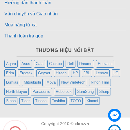
Hướng dẫn thanh toán
Vận chuyển và Giao nhận
Mua hàng từ xa
Thanh toán trả góp
THƯƠNG HIỆU NỔI BẬT
Aqara
Asus
Cata
Cuckoo
Dell
Dreame
Ecovacs
Edra
Ergotek
Geyser
Hitachi
HP
JBL
Lenovo
LG
Lumias
Mitsubishi
Mova
New Widetech
Nihon Trim
North Bayou
Panasonic
Roborock
SamSung
Sharp
Sihoo
Tiger
Tineco
Toshiba
TOTO
Xiaomi
Copyright 2010 ©
xlap.vn