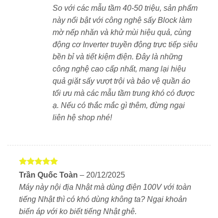
vào sợi vải, đặc biệt hiệu quả với vết bẩn cứng đầu
So với các mẫu tầm 40-50 triệu, sản phẩm
như cổ áo, tay áo sơ mi, vết dầu mỡ, thức ăn…
này nổi bật với công nghệ sấy Block làm
mờ nếp nhăn và khử mùi hiệu quả, cùng
Mức độ tạo bọt được điều chỉnh thông minh theo
động cơ Inverter truyền động trực tiếp siêu
lượng đồ giặt – chất tẩy – nhiệt độ nước
.
bền bỉ và tiết kiệm điện. Đây là những
Panasonic tối ưu hiệu quả giặt với
3 yếu tố kết hợp
:
công nghệ cao cấp nhất, mang lại hiệu
quả giặt sấy vượt trội và bảo vệ quần áo
Sức mạnh chất tẩy rửa
tối ưu mà các mẫu tầm trung khó có được
ạ. Nếu có thắc mắc gì thêm, đừng ngại
Áp lực vòi nước
liên hệ shop nhé!
Chuyển động cơ học của lồng giặt
Vòi phun áp lực cao và đảo chiều lồng giặt
Giúp tăng khả năng thẩm thấu, đánh bật chất bẩn và
Được xếp
Trần Quốc Toàn
–
20/12/2025
hạng
5
5
giảm rối, nhăn.
Máy này nội địa Nhật mà dùng điện 100V với toàn
sao
tiếng Nhật thì có khó dùng không ta? Ngại khoản
biến áp với ko biết tiếng Nhật ghê.
Cảm biến ECONAVI – tiết kiệm thông minh