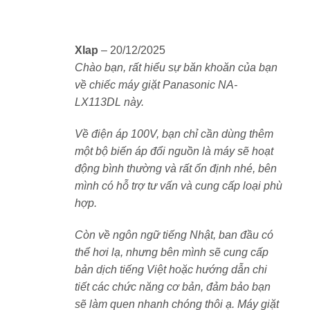
Công nghệ cảm biến
Econavi
giúp tự động:
Đo khối lượng quần áo
để điều chỉnh lượng nước
Xlap
–
20/12/2025
Chào bạn, rất hiểu sự băn khoăn của bạn
Cảm biến nhiệt độ nước
để rút ngắn hoặc kéo dài
về chiếc máy giặt Panasonic NA-
thời gian giặt phù hợp
LX113DL này.
Nhờ đó, máy giúp
tiết kiệm tới 23% nước và 25%
Về điện áp 100V, bạn chỉ cần dùng thêm
điện năng
, đồng thời vẫn đảm bảo hiệu quả làm sạch
một bộ biến áp đổi nguồn là máy sẽ hoạt
cao.
động bình thường và rất ổn định nhé, bên
mình có hỗ trợ tư vấn và cung cấp loại phù
hợp.
Công nghệ sấy Block – khô nhanh, mềm
mại, tiết kiệm
Còn về ngôn ngữ tiếng Nhật, ban đầu có
Sấy bằng máy nén khí
thể hơi lạ, nhưng bên mình sẽ cung cấp
Công nghệ sấy Block trên LX113CLB vận hành giống
bản dịch tiếng Việt hoặc hướng dẫn chi
như
một chiếc điều hòa thu nhỏ
, tạo dòng khí nóng
tiết các chức năng cơ bản, đảm bảo bạn
ổn định ở ~65°C. Ưu điểm:
sẽ làm quen nhanh chóng thôi ạ. Máy giặt