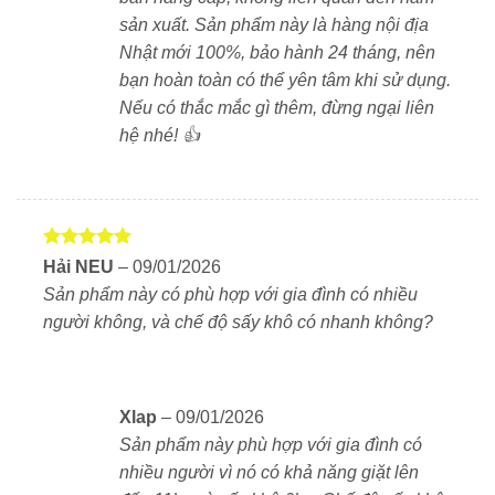
sản xuất. Sản phẩm này là hàng nội địa
Tốc độ quay cao gấp 3 lần
súc rửa thường
Nhật mới 100%, bảo hành 24 tháng, nên
bạn hoàn toàn có thể yên tâm khi sử dụng.
Tự động
sấy khô lồng giặt sau mỗi lần giặt
Nếu có thắc mắc gì thêm, đừng ngại liên
hệ nhé! 👍
Đặc biệt,
bộ phận sấy Block cũng được tự làm
sạch
, giúp tăng tuổi thọ và đảm bảo vệ sinh tối đa.
Một số điểm cần lưu ý
Được xếp
Hải NEU
–
09/01/2026
Ngôn ngữ bảng điều khiển:
chỉ hỗ trợ tiếng Nhật.
hạng
5
5
Sản phẩm này có phù hợp với gia đình có nhiều
sao
Tuy nhiên, có thể sử dụng bảng sticker tiếng Việt đi
người không, và chế độ sấy khô có nhanh không?
kèm.
Nguồn điện:
hoạt động với điện 100V, cần bộ biến
áp chuyên dụng (khuyến nghị dùng loại 1500W trở
Xlap
–
09/01/2026
lên).
Sản phẩm này phù hợp với gia đình có
nhiều người vì nó có khả năng giặt lên
Giá thành:
cao hơn so với máy giặt phổ thông,