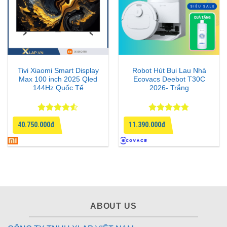
Tivi Xiaomi Smart Display
Robot Hút Bụi Lau Nhà
Max 100 inch 2025 Qled
Ecovacs Deebot T30C
144Hz Quốc Tế
2026- Trắng
Được xếp
Được xếp
40.750.000đ
11.390.000đ
hạng
4.5
hạng
4.75
5 sao
5 sao
ABOUT US