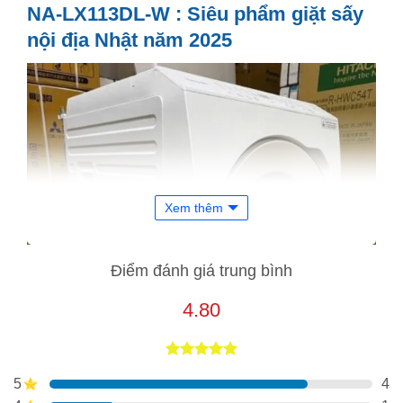
NA-LX113DL-W : Siêu phẩm giặt sấy
nội địa Nhật năm 2025
Xem thêm
Điểm đánh giá trung bình
4.80
4.80
5
trên 5
5
4
dựa trên
đánh giá