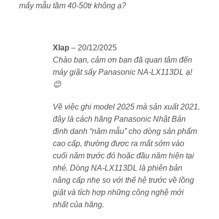
mấy mẫu tầm 40-50tr không ạ?
Cửa lồng viền kim loại
chắc chắn, chống trào
nước
Xlap
–
20/12/2025
Đường kính lồng lớn
, phù hợp với chăn ga, đồ
Chào bạn, cảm ơn bạn đã quan tâm đến
dày khối lượng lớn
máy giặt sấy Panasonic NA-LX113DL ạ!
😊
Công nghệ giặt tiên tiến – sạch sâu, tiết
kiệm tối đa
Về việc ghi model 2025 mà sản xuất 2021,
đây là cách hãng Panasonic Nhật Bản
ActiveFoam – đánh tan mọi vết bẩn
định danh “năm mẫu” cho dòng sản phẩm
Công nghệ
ActiveFoam
tạo bọt siêu mịn thẩm thấu
cao cấp, thường được ra mắt sớm vào
nhanh vào từng sợi vải, giúp loại bỏ bụi bẩn, dầu mỡ,
cuối năm trước đó hoặc đầu năm hiện tại
mồ hôi… mà không cần ngâm trước.
nhé. Dòng NA-LX113DL là phiên bản
nâng cấp nhẹ so với thế hệ trước về lồng
Công nghệ giặt tạo bọt + vòi phun mạnh mẽ
giặt và tích hợp những công nghệ mới
Máy sử dụng
hộp tạo bọt chuyên dụng
để đánh tan
nhất của hãng.
chất tẩy rửa thành
bọt khí siêu nhỏ
, giúp thấm sâu