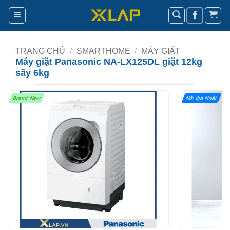
Bỏ
qua
nội
dung
TRANG CHỦ
/
SMARTHOME
/
MÁY GIẶT
Máy giặt Panasonic NA-LX125DL giặt 12kg
sấy 6kg
Brand New
Nội địa Nhật