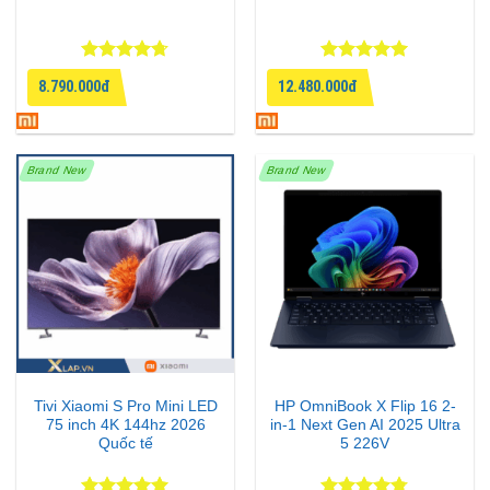
Được xếp
Được xếp
8.790.000đ
12.480.000đ
hạng
4.67
hạng
5
5
5 sao
sao
Brand New
Brand New
Tivi Xiaomi S Pro Mini LED
HP OmniBook X Flip 16 2-
75 inch 4K 144hz 2026
in-1 Next Gen AI 2025 Ultra
Quốc tế
5 226V