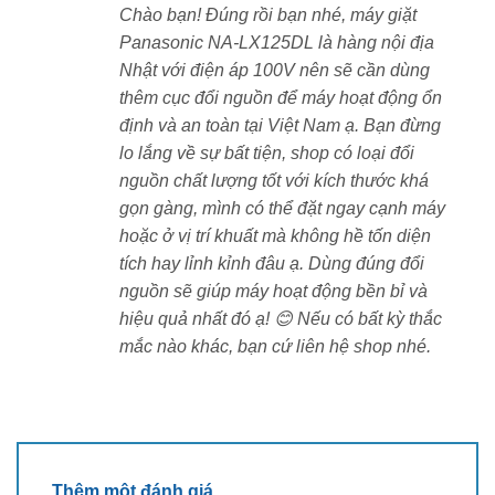
và tiết kiệm điện năng. Chi phí mỗi lần giặt – sấy chỉ
Chào bạn! Đúng rồi bạn nhé, máy giặt
khoảng 30 Yên.
Panasonic NA-LX125DL là hàng nội địa
Nhật với điện áp 100V nên sẽ cần dùng
Khả năng tự vệ sinh lồng giặt
thêm cục đổi nguồn để máy hoạt động ổn
định và an toàn tại Việt Nam ạ. Bạn đừng
Sau mỗi lần giặt, máy tự động xịt nước làm sạch mặt
lo lắng về sự bất tiện, shop có loại đổi
trong và ngoài lồng giặt, kết hợp sấy khô lồng để ngăn
nguồn chất lượng tốt với kích thước khá
nấm mốc. Giữ vệ sinh và độ bền của máy lâu dài.
gọn gàng, mình có thể đặt ngay cạnh máy
Cảm biến AI ECONAVI
hoặc ở vị trí khuất mà không hề tốn diện
tích hay lỉnh kỉnh đâu ạ. Dùng đúng đổi
Hệ thống cảm biến AI ECONAVI đánh giá lượng quần
nguồn sẽ giúp máy hoạt động bền bỉ và
áo, loại vải và nhiệt độ nước để điều chỉnh chương
hiệu quả nhất đó ạ! 😊 Nếu có bất kỳ thắc
trình giặt phù hợp, tiết kiệm đến 25% năng lượng và
mắc nào khác, bạn cứ liên hệ shop nhé.
23% lượng nước sử dụng.
Bảng so sánh nhanh các mẫu máy giặt
Panasonic NA-LX125DL với các model
khác
Thêm một đánh giá
TÍNH
NA-
NA-
NA-
NA-