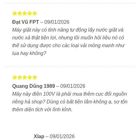
Hệ thống tự động đo lường bột giặt, nước
xả và tẩy rửa
Được xếp
Đạt Vũ FPT
–
09/01/2026
Máy trang bị
“
Triple Automatic Dispenser
”
cho phép tự
hạng
5
5
Máy giặt này có tính năng tự động lấy nước giặt và
động đo lường 3 loại dung dịch: nước giặt, nước xả
sao
nước xả thật tiện lợi, nhưng tôi muốn hỏi liệu nó có
và tẩy rửa (hoặc tẩy vết bẩn). Đảm bảo việc sử dụng
thể sử dụng được cho các loại vải mỏng manh như
bột giặt hiệu quả, tiết kiệm chi phí và thời gian.
lụa hay không?
Tính năng giặt trước (2nd Wash Mode)
Chức năng giặt trước giúp loại bỏ vết bẩn lần đầu, sau
đó xả sạch và giặt lại bằng nước mới. Giảm khả năng
Được xếp
Quang Dũng 1989
–
09/01/2026
bẩn dơ từ áo này sang áo kia, phù hợp khi giặt quần
hạng
5
5
Máy này điện 100V là phải mua thêm cục đổi nguồn
áo trắng hoặc vải dễ bay màu.
sao
riêng hả shop? Dùng có bất tiện lắm không ạ, sợ tốn
Công nghệ sấy Block tiết kiệm điện
thêm diện tích với lỉnh kỉnh.
NA-LX125DL sử dụng Block Heat Pump – công nghệ
sấy bằng luồng khí 65 độ C, lưu lượng 4.6 m³/phút,
giúp sấy nhanh mà không làm nhăn áo, bảo vệ sợi vải
Xlap
–
09/01/2026