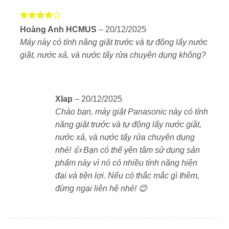
đậm đặc với hộp tạo bọt riêng biệt. Nước giặt được ép
thành bọt siêu nhỏ, phù hợp cho các chất bẩn sâu
Được
trong sợi vải. Đồng thời kết hợp với vòi phun áp lực
Hoàng Anh HCMUS
–
20/12/2025
xếp hạng
cao giúp cuốn trôi vết bẩn.
Máy này có tính năng giặt trước và tự động lấy nước
4
5 sao
giặt, nước xả, và nước tẩy rửa chuyên dụng không?
Thiết kế sang trọng, tối ưu trải nghiệm
người dùng
Thiết kế hiện đại, phù hợp nội thất cao cấp
Xlap
–
20/12/2025
Panasonic NA-DL sở hữu thiết kế
tối giản, sang
Chào bạn, máy giặt Panasonic này có tính
trọng
theo phong cách Nhật Bản. Mặt trước là cửa
năng giặt trước và tự động lấy nước giặt,
máy lớn bằng nhựa trong suốt, viền kim loại chắc
nước xả, và nước tẩy rửa chuyên dụng
chắn. Màu trắng ngọc trai mang lại cảm giác sạch sẽ,
nhé! 👍 Bạn có thể yên tâm sử dụng sản
tinh tế, phù hợp với mọi không gian sống hiện đại.
phẩm này vì nó có nhiều tính năng hiện
đại và tiện lợi. Nếu có thắc mắc gì thêm,
Kiểu dáng:
Máy giặt cửa ngang, lồng nghiêng
đừng ngại liên hệ nhé! 😊
Kích thước:
Rộng 604 mm × Sâu 722 mm × Cao
1.011 mm