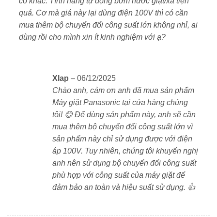
có khác. Tính năng tự động bơm nước giặt/xả tiện
sấy 6kg) với tổng thể màu trắng thanh lịch, phù hợp
quá. Cơ mà giá này lại dùng điện 100V thì có cần
với mọi không gian nội thất. Kích thước 639 x 722 x
mua thêm bộ chuyển đổi công suất lớn không nhỉ, ai
1.060 mm giúp tiết kiệm diện tích đặt máy. Bảng điều
dùng rồi cho mình xin ít kinh nghiệm với ạ?
khiển LCD hiển thị rõ ràng, dễ sử dụng.
Công nghệ giặt bọt đậm đặc (Super
Cleansing Foam)
Xlap
–
06/12/2025
Chào anh, cảm ơn anh đã mua sản phẩm
Máy giặt Panasonic tại cửa hàng chúng
tôi! 😊 Để dùng sản phẩm này, anh sẽ cần
mua thêm bộ chuyển đổi công suất lớn vì
sản phẩm này chỉ sử dụng được với điện
áp 100V. Tuy nhiên, chúng tôi khuyến nghị
anh nên sử dụng bộ chuyển đổi công suất
phù hợp với công suất của máy giặt để
đảm bảo an toàn và hiệu suất sử dụng. 👍
Panasonic NA-LX125DL áp dụng công nghệ tạo bọt