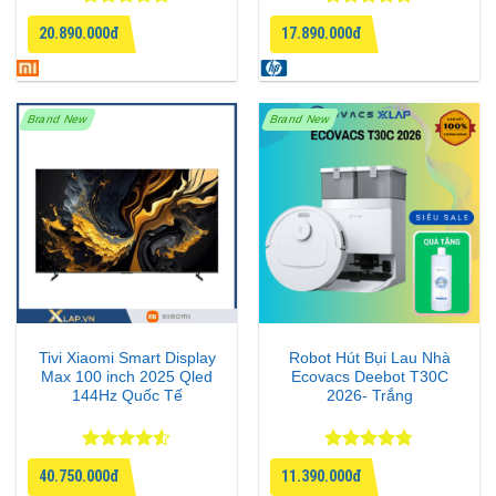
Được xếp
Được xếp
20.890.000đ
17.890.000đ
hạng
5
5
hạng
4.75
sao
5 sao
Brand New
Brand New
Tivi Xiaomi Smart Display
Robot Hút Bụi Lau Nhà
Max 100 inch 2025 Qled
Ecovacs Deebot T30C
144Hz Quốc Tế
2026- Trắng
Được xếp
Được xếp
40.750.000đ
11.390.000đ
hạng
4.5
hạng
4.75