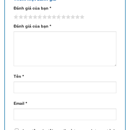
NĂNG
LX113DL
LX125DL
LX127DL
LX129DL
Đánh giá của bạn
*
Khối
lượng giặt
11kg / 6kg
12kg / 6kg
12kg / 6kg
12kg / 6kg
/ sấy
Đánh giá của bạn
*
Bảng điều
Cảm ứng
LED
LCD trắng
LCD trắng
khiển
màu
Công
nghệ
❌
❌
❌
✅
Nanoe X
Giặt nước
❌
❌
✅
✅
nóng
Tên
*
Khử nhăn
& khử mùi
❌
❌
✅
✅
bằng hơi
nước
Email
*
Làm sạch
lồng giặt
bằng
❌
❌
✅
✅
nước
60℃