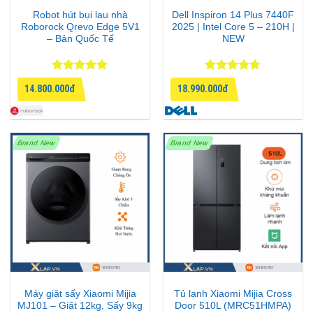
Robot hút bụi lau nhà
Dell Inspiron 14 Plus 7440F
Roborock Qrevo Edge 5V1
2025 | Intel Core 5 – 210H |
– Bản Quốc Tế
NEW
Được xếp
Được xếp
14.800.000đ
18.990.000đ
hạng
5
5
hạng
4.67
sao
5 sao
Brand New
Brand New
Máy giặt sấy Xiaomi Mijia
Tủ lạnh Xiaomi Mijia Cross
MJ101 – Giặt 12kg, Sấy 9kg
Door 510L (MRC51HMPA)