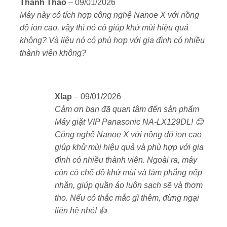
Được xếp
Thanh Thảo
–
09/01/2026
hạng
5
5
Máy này có tích hợp công nghệ Nanoe X với nồng
sao
độ ion cao, vậy thì nó có giúp khử mùi hiệu quả
không? Và liệu nó có phù hợp với gia đình có nhiều
thành viên không?
Tích hợp màn hình cảm ứng cho trải nghiệm điều
khiển hoàn toàn khác biệt
Xlap
–
09/01/2026
Kết nối ứng dụng thông minh
Cảm ơn bạn đã quan tâm đến sản phẩm
Người dùng có thể tải thêm các chương trình giặt đặc
Máy giặt VIP Panasonic NA-LX129DL! 😊
biệt từ ứng dụng Panasonic Smart App, bao gồm chế
Công nghệ Nanoe X với nồng độ ion cao
độ giặt nhanh 2kg, phù hợp với nhu cầu giặt ít và
giúp khử mùi hiệu quả và phù hợp với gia
nhanh.
đình có nhiều thành viên. Ngoài ra, máy
còn có chế độ khử mùi và làm phẳng nếp
Hệ thống tự động đo lường bột giặt, nước
nhăn, giúp quần áo luôn sạch sẽ và thơm
xả và tẩy rửa
tho. Nếu có thắc mắc gì thêm, đừng ngại
liên hệ nhé! 👍
Máy trang bị
“
Triple Automatic Dispenser
”
cho phép tự
động đo lường 3 loại dung dịch: nước giặt, nước xả