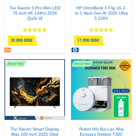
611 050
để được tư vấn chi tiết về sản phẩm
Tivi Xiaomi S Pro Mini LED
HP OmniBook X Flip 16 2-
Panasonic NA-LX129DL-W.
75 inch 4K 144hz 2026
in-1 Next Gen AI 2025 Ultra
Quốc tế
5 226V
Được xếp
Được xếp
20.890.000đ
17.890.000đ
hạng
5
5
hạng
4.75
sao
5 sao
Brand New
Brand New
Tivi Xiaomi Smart Display
Robot Hút Bụi Lau Nhà
Max 100 inch 2025 Qled
Ecovacs Deebot T30C