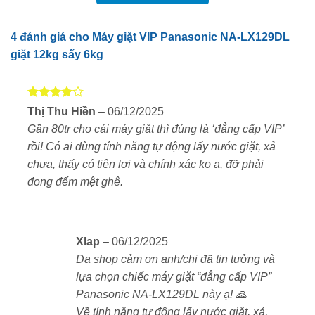
Máy có thiết kế lồng ngang công suất lớn (giặt 12kg,
sấy 6kg) với tổng thể màu trắng thanh lịch, phù hợp
4 đánh giá cho
Máy giặt VIP Panasonic NA-LX129DL
với mọi không gian nội thất. Kích thước 639 x 722 x
giặt 12kg sấy 6kg
1.060 mm giúp tiết kiệm diện tích đặt máy.
Model cao cấp này được tích hợp màn hình cảm ứng
Được
Thị Thu Hiền
–
06/12/2025
cho trải nghiệm sử dụng vượt trội và khác biệt.
xếp hạng
Gần 80tr cho cái máy giặt thì đúng là ‘đẳng cấp VIP’
4
5 sao
rồi! Có ai dùng tính năng tự động lấy nước giặt, xả
Công nghệ giặt bọt đậm đặc (Super
chưa, thấy có tiện lợi và chính xác ko ạ, đỡ phải
Cleansing Foam)
đong đếm mệt ghê.
Xlap
–
06/12/2025
Dạ shop cảm ơn anh/chị đã tin tưởng và
lựa chọn chiếc máy giặt “đẳng cấp VIP”
Panasonic NA-LX129DL này ạ! 🙏
Về tính năng tự động lấy nước giặt, xả,