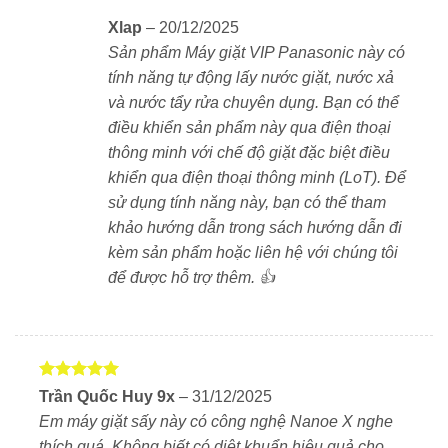
Xlap
–
20/12/2025
Kích thước:
Rộng 604 mm × Sâu 722 mm × Cao
Sản phẩm Máy giặt VIP Panasonic này có
1.011 mm
tính năng tự động lấy nước giặt, nước xả
và nước tẩy rửa chuyên dụng. Bạn có thể
Trọng lượng:
Khoảng 82 kg
điều khiển sản phẩm này qua điện thoại
thông minh với chế độ giặt đặc biệt điều
Màu sắc:
Trắng ngọc trai (Pearl White) – tạo cảm
khiển qua điện thoại thông minh (LoT). Để
giác sạch sẽ, cao cấp, dễ phối với nội thất hiện đại
sử dụng tính năng này, bạn có thể tham
khảo hướng dẫn trong sách hướng dẫn đi
Chất liệu vỏ ngoài:
Kim loại phủ sơn tĩnh điện
kèm sản phẩm hoặc liên hệ với chúng tôi
bóng mờ, bền và chống trầy xước tốt
để được hỗ trợ thêm. 👍
Lồng giặt nghiêng tiện lợi
Thiết kế nghiêng 7°
giúp dễ lấy đồ và cải thiện
hiệu suất giặt nhờ chuyển động xoay đảo đều hơn
Được xếp
Trần Quốc Huy 9x
–
31/12/2025
Cửa lồng viền kim loại
chắc chắn, chống trào
hạng
5
5
Em máy giặt sấy này có công nghệ Nanoe X nghe
sao
nước
thích quá. Không biết có diệt khuẩn hiệu quả cho