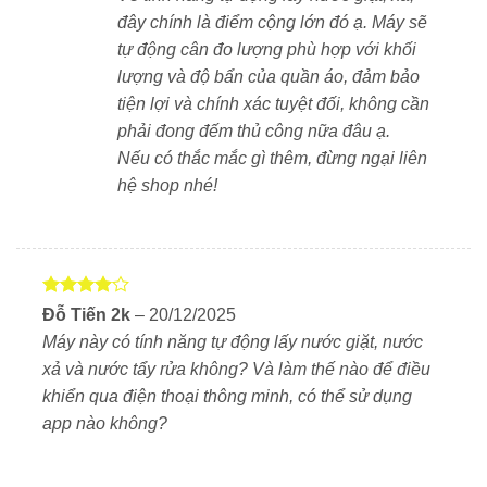
đây chính là điểm cộng lớn đó ạ. Máy sẽ
tự động cân đo lượng phù hợp với khối
Panasonic NA-LX129DL áp dụng công nghệ tạo bọt
lượng và độ bẩn của quần áo, đảm bảo
đậm đặc với hộp tạo bọt riêng biệt. Nước giặt được ép
tiện lợi và chính xác tuyệt đối, không cần
thành bọt siêu nhỏ, phù hợp cho các chất bẩn sâu
phải đong đếm thủ công nữa đâu ạ.
trong sợi vải. Đồng thời kết hợp với vòi phun áp lực
Nếu có thắc mắc gì thêm, đừng ngại liên
cao giúp cuốn trôi vết bẩn.
hệ shop nhé!
Thiết kế sang trọng, tối ưu trải nghiệm
người dùng
Thiết kế hiện đại, phù hợp nội thất cao cấp
Được
Đỗ Tiến 2k
–
20/12/2025
Panasonic NA-LX129DL sở hữu thiết kế
tối giản,
xếp hạng
Máy này có tính năng tự động lấy nước giặt, nước
4
5 sao
sang trọng
theo phong cách Nhật Bản. Mặt trước là
xả và nước tẩy rửa không? Và làm thế nào để điều
cửa máy lớn bằng nhựa trong suốt, viền kim loại chắc
khiển qua điện thoại thông minh, có thể sử dụng
chắn. Màu trắng ngọc trai mang lại cảm giác sạch sẽ,
app nào không?
tinh tế, phù hợp với mọi không gian sống hiện đại.
Kiểu dáng:
Máy giặt cửa ngang, lồng nghiêng