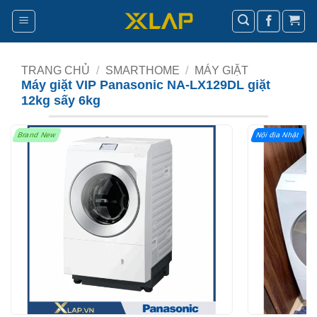
Bỏ
qua
nội
dung
TRANG CHỦ
/
SMARTHOME
/
MÁY GIẶT
Máy giặt VIP Panasonic NA-LX129DL giặt
12kg sấy 6kg
Brand New
Nội địa Nhật