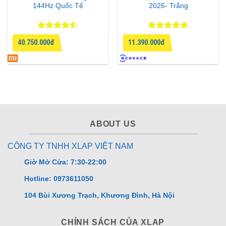
144Hz Quốc Tế
2026- Trắng
Được xếp
Được xếp
40.750.000đ
11.390.000đ
hạng
4.5
hạng
4.75
5 sao
5 sao
ABOUT US
CÔNG TY TNHH XLAP VIỆT NAM
Giờ Mở Cửa: 7:30-22:00
Hotline: 0973611050
104 Bùi Xương Trạch, Khương Đình, Hà Nội
CHÍNH SÁCH CỦA XLAP