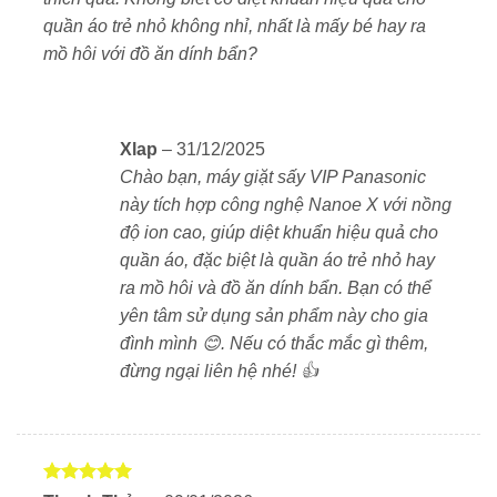
quần áo trẻ nhỏ không nhỉ, nhất là mấy bé hay ra
Đường kính lồng lớn
, phù hợp với chăn ga, đồ
mồ hôi với đồ ăn dính bẩn?
dày khối lượng lớn
Tích hợp công nghệ Nanoe X – Khử
khuẩn và khử mùi vượt trội
Xlap
–
31/12/2025
Được trang bị công nghệ Nanoe X với nồng độ ion
Chào bạn, máy giặt sấy VIP Panasonic
cao (48 nghìn tỷ), máy giặt NA-LX129DL có khả năng
này tích hợp công nghệ Nanoe X với nồng
loại bỏ vi khuẩn, nấm mốc và mùi hôi hiệu quả, đồng
độ ion cao, giúp diệt khuẩn hiệu quả cho
thời ngăn chặn sự phát triển của chúng
quần áo, đặc biệt là quần áo trẻ nhỏ hay
ra mồ hôi và đồ ăn dính bẩn. Bạn có thể
Màn hình điều khiển cảm ứng
yên tâm sử dụng sản phẩm này cho gia
đình mình 😊. Nếu có thắc mắc gì thêm,
đừng ngại liên hệ nhé! 👍